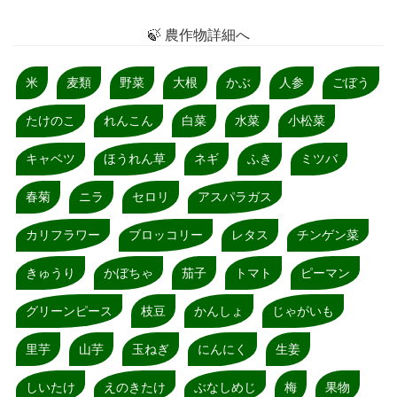
🍃 農作物詳細へ
米
麦類
野菜
大根
かぶ
人参
ごぼう
たけのこ
れんこん
白菜
水菜
小松菜
キャベツ
ほうれん草
ネギ
ふき
ミツバ
春菊
ニラ
セロリ
アスパラガス
カリフラワー
ブロッコリー
レタス
チンゲン菜
きゅうり
かぼちゃ
茄子
トマト
ピーマン
グリーンピース
枝豆
かんしょ
じゃがいも
里芋
山芋
玉ねぎ
にんにく
生姜
しいたけ
えのきたけ
ぶなしめじ
梅
果物