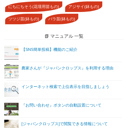
にちにちそう(花壇用苗もの)
アジサイ(鉢もの)
ツツジ苗(鉢もの)
バラ苗(鉢もの)
📗 マニュアル 一覧
【SNS簡単投稿】機能のご紹介
農家さんが『ジャパンクロップス』を利用する理由
インターネット検索で上位表示を目指しましょう
『お問い合わせ』ボタンの自動設置について
[ジャパンクロップス]で閲覧できる情報について