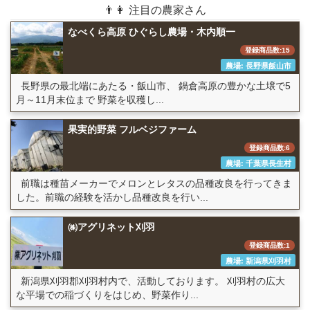
👨👩 注目の農家さん
なべくら高原 ひぐらし農場・木内順一
登録商品数:15
農場: 長野県飯山市
長野県の最北端にあたる・飯山市、 鍋倉高原の豊かな土壌で5
月～11月末位まで 野菜を収穫し...
果実的野菜 フルベジファーム
登録商品数:6
農場: 千葉県長生村
前職は種苗メーカーでメロンとレタスの品種改良を行ってきま
した。前職の経験を活かし品種改良を行い...
㈱アグリネット刈羽
登録商品数:1
農場: 新潟県刈羽村
新潟県刈羽郡刈羽村内で、活動しております。 刈羽村の広大
な平場での稲づくりをはじめ、野菜作り...