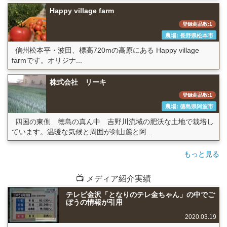
Happy village farm
登録商品数:1
農場: 長野県松本市
信州松本平・波田、標高720mの高原にある Happy village
farmです。オリジナ...
株式会社 リーキ
登録商品数:1
農場: 徳島県阿波市
四国の東側 徳島の真ん中 吉野川流域の肥沃な土地で栽培し
ています。温暖な気候と周囲が剣山麓と阿...
もっと見る
📺 メディア紹介実績
テレビ金沢「となりのテレ金ちゃん」の中でご
ぼうの情報が引用
2020.03.19