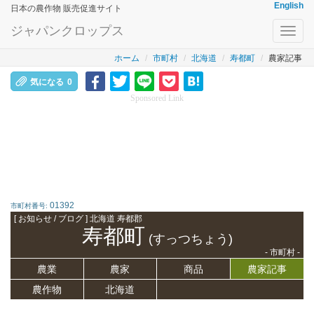
English
日本の農作物 販売促進サイト
ジャパンクロップス
Toggl
navig
ホーム
市町村
北海道
寿都町
農家記事
気になる
0
Sponsored Link
01392
市町村番号:
[ お知らせ / ブログ ] 北海道 寿都郡
寿都町
(すっつちょう)
- 市町村 -
農業
農家
商品
農家記事
農作物
北海道