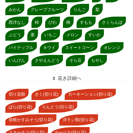
みかん
グレープフルーツ
りんご
梨
西洋なし
柿
びわ
桃
すもも
さくらんぼ
ぶどう
栗
いちご
メロン
すいか
パイナップル
キウイ
スイートコーン
オレンジ
いんげん
さやえんどう
そら豆
もやし
🌷 花き詳細へ
切り花類
きく(切り花)
カーネーション(切り花)
ばら(切り花)
りんどう(切り花)
宿根かすみそう(切り花)
洋ラン類(切り花)
スターチス(切り花)
ガーベラ(切り花)