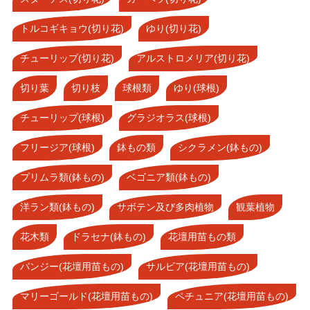
トルコギキョウ(切り花)
ゆり(切り花)
チューリップ(切り花)
アルストロメリア(切り花)
切り葉
切り枝
球根類
ゆり(球根)
チューリップ(球根)
グラジオラス(球根)
フリージア(球根)
鉢もの類
シクラメン(鉢もの)
プリムラ類(鉢もの)
ベゴニア類(鉢もの)
洋ラン類(鉢もの)
サボテン及び多肉植物
観葉植物
花木類
ドラセナ(鉢もの)
花壇用苗もの類
パンジー(花壇用苗もの)
サルビア(花壇用苗もの)
マリーゴールド(花壇用苗もの)
ペチュニア(花壇用苗もの)