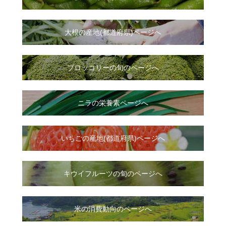
大根
の
産地(都道府県)ページへ
ブロッコリーの旬のページへ
ニラ
の
栄養素ページへ
いちご
の
産地(都道府県)ページへ
キウイフルーツの旬のページへ
米の消費動向のページへ