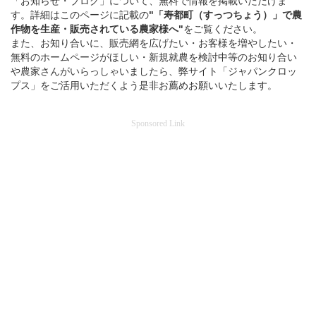
「お知らせ・ブログ」について、無料で情報を掲載いただけま
す。詳細はこのページに記載の
"「寿都町（すっつちょう）」
で
農
作物を
生産・販売されている
農家様へ"
をご覧ください。
また、お知り合いに、販売網を広げたい・お客様を増やしたい・
無料のホームページがほしい・新規就農を検討中等のお知り合い
や農家さんがいらっしゃいましたら、弊サイト「ジャパンクロッ
プス」をご活用いただくよう是非お薦めお願いいたします。
Sponsored Link