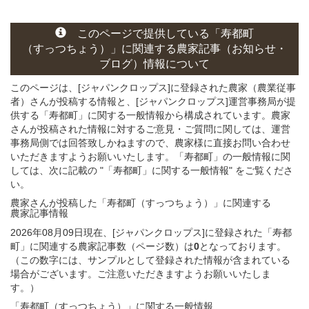
このページ
で
提供している
「寿都町
（すっつちょう）」
に関連する
農家記事（お知らせ・
ブログ）
情報について
このページは、[ジャパンクロップス]に登録された農家（農業従事
者）さんが投稿する情報と、[ジャパンクロップス]運営事務局が提
供する「寿都町」に関する一般情報から構成されています。農家
さんが投稿された情報に対するご意見・ご質問に関しては、運営
事務局側では回答致しかねますので、農家様に直接お問い合わせ
いただきますようお願いいたします。「寿都町」の一般情報に関
しては、次に記載の "「寿都町」に関する一般情報" をご覧くださ
い。
農家さんが投稿した「寿都町（すっつちょう）」
に関連する
農家記事
情報
2026年08月09日現在、[ジャパンクロップス]に登録された「寿都
町」に関連する農家記事数（ページ数）は
0
となっております。
（この数字には、サンプルとして登録された情報が含まれている
場合がございます。ご注意いただきますようお願いいたしま
す。）
「寿都町（すっつちょう）」
に関する
一般
情報