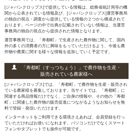
[ジャパンクロップス]で提供している情報は、総務省統計局等の機
関から公表されている情報及び、[ジャパンクロップス]運営事務局
の独自の視点・調査から提供している情報の２つから構成されて
おります。ページの中で出典が記載されていない情報は、当運営
事務局の独自の視点から提供された情報となります。
運営事務局では、「寿都町」で生産された農作物に関して、国内
外の多くの消費者の方に興味をもっていただけるよう、今後も農
作物や農業に関する様々な情報を追加していく予定です。
「寿都町（すっつちょう）」
で
農作物を
生産・
販売されている
農家様へ
[ジャパンクロップス]では、「寿都町」で農作物を生産・販売され
ている農家様を募集しております。当サイトでは、「寿都町」に
関連する商品情報だけでなく、ご自身の情報や、その他の「寿都
町」に関連した農作物の販売促進につながるようなお知らせを無
料で登録・発信いただけます。
インターネットをご利用できる環境さえあれば、会員登録を行っ
ていただければお使いになれます。パソコンだけでなくスマート
フォンやタブレットでも操作が可能です。