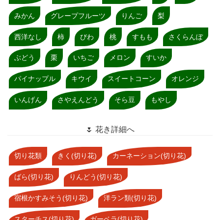
みかん
グレープフルーツ
りんご
梨
西洋なし
柿
びわ
桃
すもも
さくらんぼ
ぶどう
栗
いちご
メロン
すいか
パイナップル
キウイ
スイートコーン
オレンジ
いんげん
さやえんどう
そら豆
もやし
🌷 花き詳細へ
切り花類
きく(切り花)
カーネーション(切り花)
ばら(切り花)
りんどう(切り花)
宿根かすみそう(切り花)
洋ラン類(切り花)
スターチス(切り花)
ガーベラ(切り花)