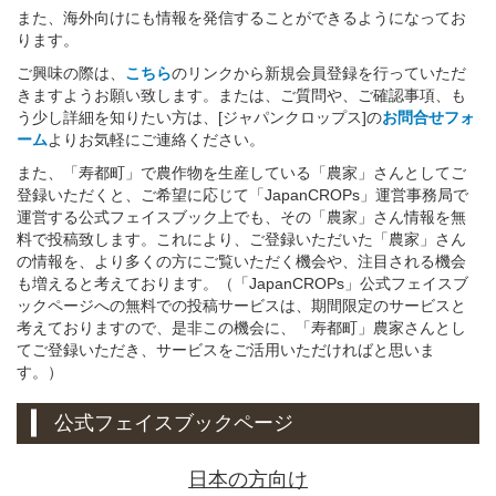
また、海外向けにも情報を発信することができるようになってお
ります。
ご興味の際は、
こちら
のリンクから新規会員登録を行っていただ
きますようお願い致します。または、ご質問や、ご確認事項、も
う少し詳細を知りたい方は、[ジャパンクロップス]の
お問合せフォ
ーム
よりお気軽にご連絡ください。
また、「寿都町」で農作物を生産している「農家」さんとしてご
登録いただくと、ご希望に応じて「JapanCROPs」運営事務局で
運営する公式フェイスブック上でも、その「農家」さん情報を無
料で投稿致します。これにより、ご登録いただいた「農家」さん
の情報を、より多くの方にご覧いただく機会や、注目される機会
も増えると考えております。（「JapanCROPs」公式フェイスブ
ックページへの無料での投稿サービスは、期間限定のサービスと
考えておりますので、是非この機会に、「寿都町」農家さんとし
てご登録いただき、サービスをご活用いただければと思いま
す。）
公式フェイスブックページ
日本の方向け