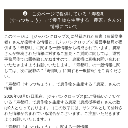
このページ
で
提供している
「寿都町
（すっつちょう）」
で農作物を生産する
「農家」さん
の
情報について
このページは、[ジャパンクロップス]に登録された農家（農業従事
者）さんが投稿する情報と、[ジャパンクロップス]運営事務局が提
供する「寿都町」に関する一般情報から構成されています。農家
さんが投稿された情報に対するご意見・ご質問に関しては、運営
事務局側では回答致しかねますので、農家様に直接お問い合わせ
いただきますようお願いいたします。「寿都町」の一般情報に関
しては、次に記載の "「寿都町」に関する一般情報" をご覧くださ
い。
「寿都町（すっつちょう）」
で農作物を生産する
「農家」さん
の
情報
2026年08月07日現在、[ジャパンクロップス]にご登録いただいて
いる「寿都町」で農作物を生産する農家（農業従事者）さんの数
は
0
人となっております。（この数字には、サンプルとして登録さ
れた情報が含まれている場合がございます。ご注意いただきます
ようお願いいたします。）
「寿都町（すっつちょう）」
に関する
一般
情報