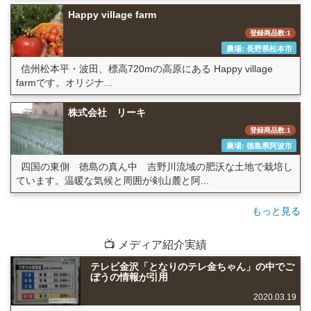
Happy village farm
登録商品数:1
農場: 長野県松本市
信州松本平・波田、標高720mの高原にある Happy village
farmです。オリジナ...
株式会社 リーキ
登録商品数:1
農場: 徳島県阿波市
四国の東側 徳島の真ん中 吉野川流域の肥沃な土地で栽培し
ています。温暖な気候と周囲が剣山麓と阿...
もっと見る
📺 メディア紹介実績
テレビ金沢「となりのテレ金ちゃん」の中でご
ぼうの情報が引用
2020.03.19