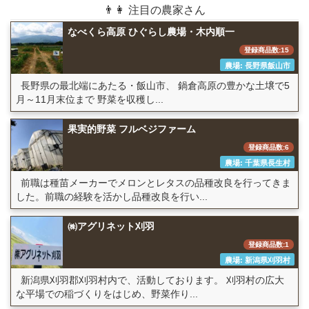
👨👩 注目の農家さん
なべくら高原 ひぐらし農場・木内順一
登録商品数:15
農場: 長野県飯山市
長野県の最北端にあたる・飯山市、 鍋倉高原の豊かな土壌で5
月～11月末位まで 野菜を収穫し...
果実的野菜 フルベジファーム
登録商品数:6
農場: 千葉県長生村
前職は種苗メーカーでメロンとレタスの品種改良を行ってきま
した。前職の経験を活かし品種改良を行い...
㈱アグリネット刈羽
登録商品数:1
農場: 新潟県刈羽村
新潟県刈羽郡刈羽村内で、活動しております。 刈羽村の広大
な平場での稲づくりをはじめ、野菜作り...