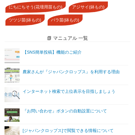
にちにちそう(花壇用苗もの)
アジサイ(鉢もの)
ツツジ苗(鉢もの)
バラ苗(鉢もの)
📗 マニュアル 一覧
【SNS簡単投稿】機能のご紹介
農家さんが『ジャパンクロップス』を利用する理由
インターネット検索で上位表示を目指しましょう
『お問い合わせ』ボタンの自動設置について
[ジャパンクロップス]で閲覧できる情報について