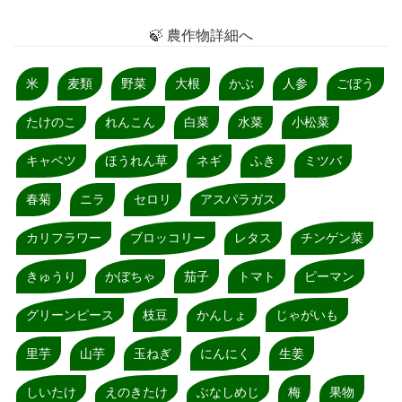
🍃 農作物詳細へ
米
麦類
野菜
大根
かぶ
人参
ごぼう
たけのこ
れんこん
白菜
水菜
小松菜
キャベツ
ほうれん草
ネギ
ふき
ミツバ
春菊
ニラ
セロリ
アスパラガス
カリフラワー
ブロッコリー
レタス
チンゲン菜
きゅうり
かぼちゃ
茄子
トマト
ピーマン
グリーンピース
枝豆
かんしょ
じゃがいも
里芋
山芋
玉ねぎ
にんにく
生姜
しいたけ
えのきたけ
ぶなしめじ
梅
果物