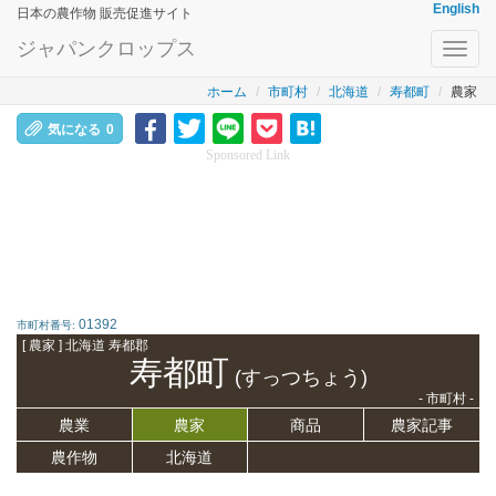
English
日本の農作物 販売促進サイト
ジャパンクロップス
Toggl
navig
ホーム
市町村
北海道
寿都町
農家
気になる
0
Sponsored Link
01392
市町村番号:
[ 農家 ] 北海道 寿都郡
寿都町
(すっつちょう)
- 市町村 -
農業
農家
商品
農家記事
農作物
北海道