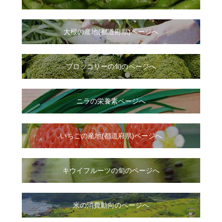
大根
の
産地(都道府県)ページへ
ブロッコリーの旬のページへ
ニラ
の
栄養素ページへ
いちご
の
産地(都道府県)ページへ
キウイフルーツの旬のページへ
米の消費動向のページへ