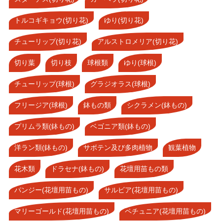
トルコギキョウ(切り花)
ゆり(切り花)
チューリップ(切り花)
アルストロメリア(切り花)
切り葉
切り枝
球根類
ゆり(球根)
チューリップ(球根)
グラジオラス(球根)
フリージア(球根)
鉢もの類
シクラメン(鉢もの)
プリムラ類(鉢もの)
ベゴニア類(鉢もの)
洋ラン類(鉢もの)
サボテン及び多肉植物
観葉植物
花木類
ドラセナ(鉢もの)
花壇用苗もの類
パンジー(花壇用苗もの)
サルビア(花壇用苗もの)
マリーゴールド(花壇用苗もの)
ペチュニア(花壇用苗もの)