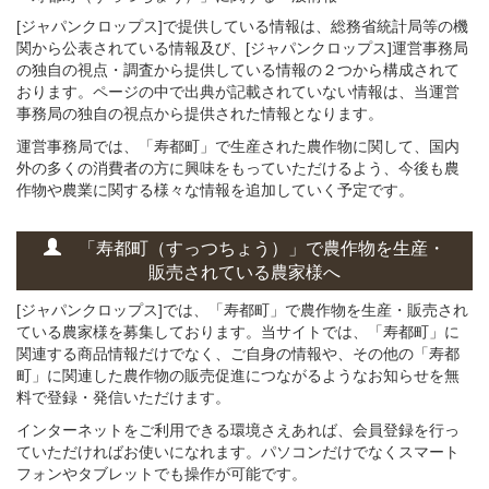
[ジャパンクロップス]で提供している情報は、総務省統計局等の機
関から公表されている情報及び、[ジャパンクロップス]運営事務局
の独自の視点・調査から提供している情報の２つから構成されて
おります。ページの中で出典が記載されていない情報は、当運営
事務局の独自の視点から提供された情報となります。
運営事務局では、「寿都町」で生産された農作物に関して、国内
外の多くの消費者の方に興味をもっていただけるよう、今後も農
作物や農業に関する様々な情報を追加していく予定です。
「寿都町（すっつちょう）」
で
農作物を
生産・
販売されている
農家様へ
[ジャパンクロップス]では、「寿都町」で農作物を生産・販売され
ている農家様を募集しております。当サイトでは、「寿都町」に
関連する商品情報だけでなく、ご自身の情報や、その他の「寿都
町」に関連した農作物の販売促進につながるようなお知らせを無
料で登録・発信いただけます。
インターネットをご利用できる環境さえあれば、会員登録を行っ
ていただければお使いになれます。パソコンだけでなくスマート
フォンやタブレットでも操作が可能です。