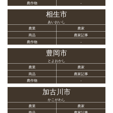
農作物
-
相生市
あいおいし
農業
農家
商品
農家記事
農作物
-
豊岡市
とよおかし
農業
農家
商品
農家記事
農作物
-
加古川市
かこがわし
農業
農家
商品
農家記事