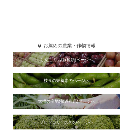
🏮 お薦めの農業・作物情報
りんごの品種(種類)ページへ
枝豆の栄養素のページへ
大根
の
産地(都道府県)ページへ
ブロッコリーの旬のページへ