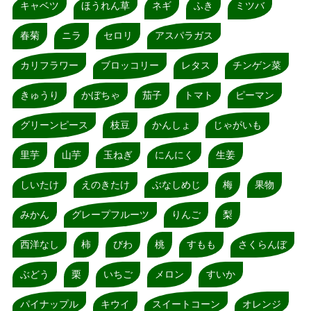
キャベツ
ほうれん草
ネギ
ふき
ミツバ
春菊
ニラ
セロリ
アスパラガス
カリフラワー
ブロッコリー
レタス
チンゲン菜
きゅうり
かぼちゃ
茄子
トマト
ピーマン
グリーンピース
枝豆
かんしょ
じゃがいも
里芋
山芋
玉ねぎ
にんにく
生姜
しいたけ
えのきたけ
ぶなしめじ
梅
果物
みかん
グレープフルーツ
りんご
梨
西洋なし
柿
びわ
桃
すもも
さくらんぼ
ぶどう
栗
いちご
メロン
すいか
パイナップル
キウイ
スイートコーン
オレンジ