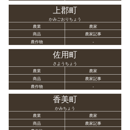
上郡町
かみごおりちょう
農業
農家
商品
農家記事
農作物
-
佐用町
さようちょう
農業
農家
商品
農家記事
農作物
-
香美町
かみちょう
農業
農家
商品
農家記事