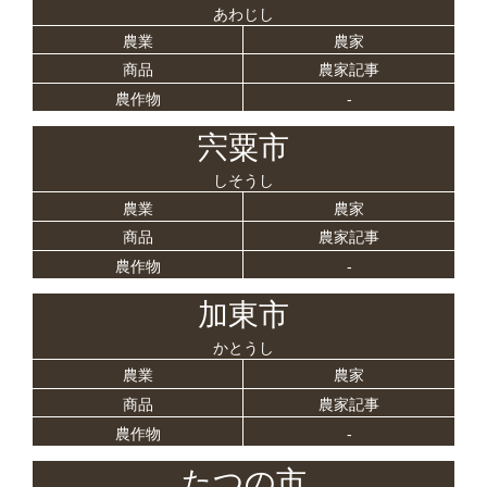
あわじし
農業
農家
商品
農家記事
農作物
-
宍粟市
しそうし
農業
農家
商品
農家記事
農作物
-
加東市
かとうし
農業
農家
商品
農家記事
農作物
-
たつの市