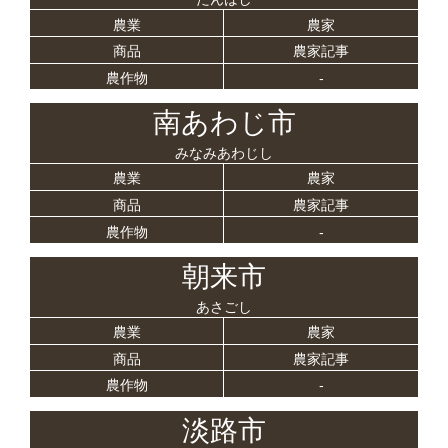
農業
農家
商品
農家記事
農作物
-
南あわじ市
みなみあわじし
農業
農家
商品
農家記事
農作物
-
朝来市
あさごし
農業
農家
商品
農家記事
農作物
-
淡路市