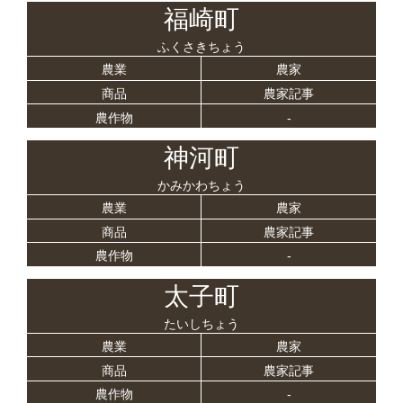
福崎町
ふくさきちょう
農業
農家
商品
農家記事
農作物
-
神河町
かみかわちょう
農業
農家
商品
農家記事
農作物
-
太子町
たいしちょう
農業
農家
商品
農家記事
農作物
-