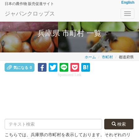
English
日本の農作物 販売促進サイト
ジャパンクロップス
Toggl
navig
兵庫県 市町村 一覧
ホーム
市町村
都道府県
気になる
0
Sponsored Link
検索
こちらでは、兵庫県の市町村を表示しております。それぞれのリ