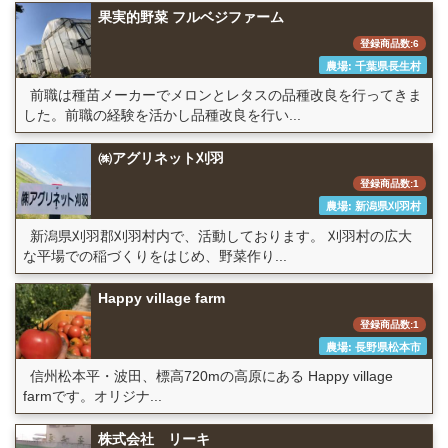
果実的野菜 フルベジファーム
登録商品数:6
農場: 千葉県長生村
前職は種苗メーカーでメロンとレタスの品種改良を行ってきま
した。前職の経験を活かし品種改良を行い...
㈱アグリネット刈羽
登録商品数:1
農場: 新潟県刈羽村
新潟県刈羽郡刈羽村内で、活動しております。 刈羽村の広大
な平場での稲づくりをはじめ、野菜作り...
Happy village farm
登録商品数:1
農場: 長野県松本市
信州松本平・波田、標高720mの高原にある Happy village
farmです。オリジナ...
株式会社 リーキ