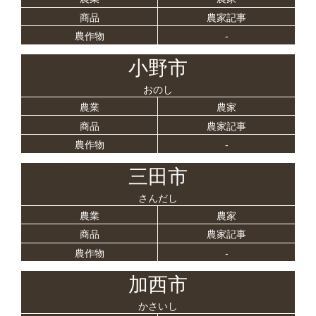
商品
農家記事
農作物
-
小野市
おのし
農業
農家
商品
農家記事
農作物
-
三田市
さんだし
農業
農家
商品
農家記事
農作物
-
加西市
かさいし