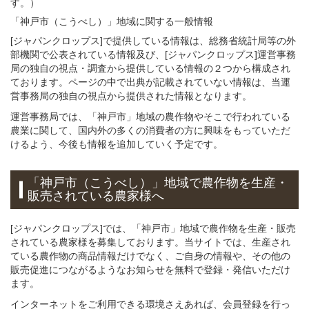
す。）
「神戸市（こうべし）」
地域
に関する
一般
情報
[ジャパンクロップス]で提供している情報は、総務省統計局等の外
部機関で公表されている情報及び、[ジャパンクロップス]運営事務
局の独自の視点・調査から提供している情報の２つから構成され
ております。ページの中で出典が記載されていない情報は、当運
営事務局の独自の視点から提供された情報となります。
運営事務局では、「神戸市」地域の農作物やそこで行われている
農業に関して、国内外の多くの消費者の方に興味をもっていただ
けるよう、今後も情報を追加していく予定です。
「神戸市（こうべし）」
地域
で
農作物を
生産・
販売されている
農家様へ
[ジャパンクロップス]では、「神戸市」地域で農作物を生産・販売
されている農家様を募集しております。当サイトでは、生産され
ている農作物の商品情報だけでなく、ご自身の情報や、その他の
販売促進につながるようなお知らせを無料で登録・発信いただけ
ます。
インターネットをご利用できる環境さえあれば、会員登録を行っ