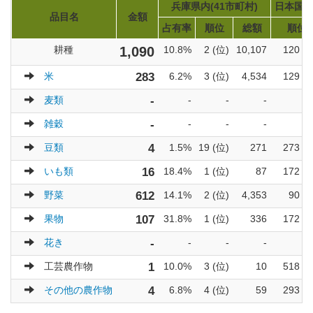
兵庫県内(41市町村)
日本国内(
品目名
金額
占有率
順位
総額
順位
耕種
1,090
10.8%
2 (位)
10,107
120 (
米
283
6.2%
3 (位)
4,534
129 (
麦類
-
-
-
-
雑穀
-
-
-
-
豆類
4
1.5%
19 (位)
271
273 (
いも類
16
18.4%
1 (位)
87
172 (
野菜
612
14.1%
2 (位)
4,353
90 (
果物
107
31.8%
1 (位)
336
172 (
花き
-
-
-
-
工芸農作物
1
10.0%
3 (位)
10
518 (
その他の農作物
4
6.8%
4 (位)
59
293 (