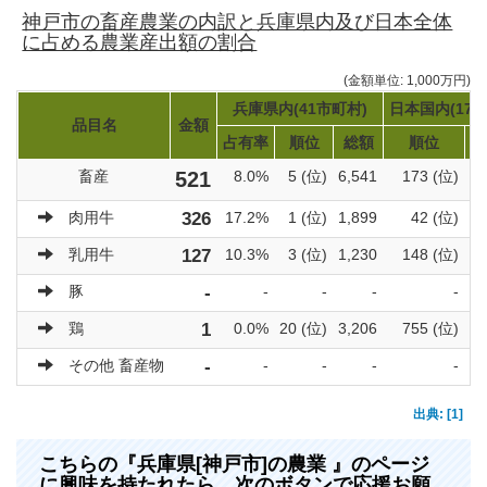
神戸市の畜産農業の内訳と兵庫県内及び日本全体
に占める農業産出額の割合
(金額単位: 1,000万円)
兵庫県内(41市町村)
日本国内(171
品目名
金額
占有率
順位
総額
順位
畜産
521
8.0%
5 (位)
6,541
173 (位)
肉用牛
326
17.2%
1 (位)
1,899
42 (位)
乳用牛
127
10.3%
3 (位)
1,230
148 (位)
豚
-
-
-
-
-
鶏
1
0.0%
20 (位)
3,206
755 (位)
その他 畜産物
-
-
-
-
-
出典: [1]
こちらの『兵庫県[神戸市]の農業 』のページ
に興味を持たれたら、次のボタンで応援お願