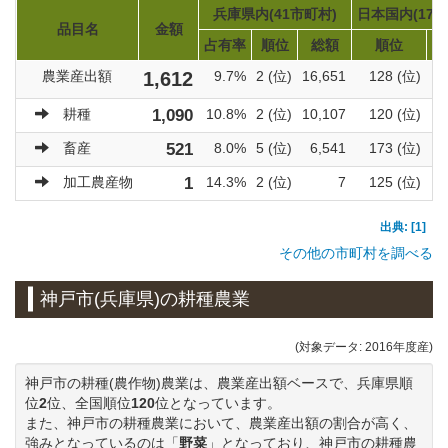
兵庫県内(41市町村)
日本国内(171
品目名
金額
占有率
順位
総額
順位
農業産出額
1,612
9.7%
2 (位)
16,651
128 (位)
耕種
1,090
10.8%
2 (位)
10,107
120 (位)
畜産
521
8.0%
5 (位)
6,541
173 (位)
加工農産物
1
14.3%
2 (位)
7
125 (位)
出典: [1]
その他の市町村を調べる
神戸市(兵庫県)の耕種農業
(対象データ: 2016年度産)
神戸市の耕種(農作物)農業は、農業産出額ベースで、兵庫県順
位
2
位、全国順位
120
位となっています。
また、神戸市の耕種農業において、農業産出額の割合が高く、
強みとなっているのは「
野菜
」となっており、神戸市の耕種農