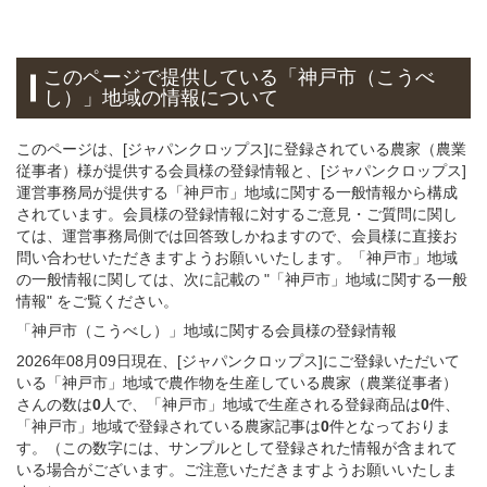
このページで提供している
「神戸市（こうべ
し）」
地域
の情報について
このページは、[ジャパンクロップス]に登録されている農家（農業
従事者）様が提供する会員様の登録情報と、[ジャパンクロップス]
運営事務局が提供する「神戸市」地域に関する一般情報から構成
されています。会員様の登録情報に対するご意見・ご質問に関し
ては、運営事務局側では回答致しかねますので、会員様に直接お
問い合わせいただきますようお願いいたします。「神戸市」地域
の一般情報に関しては、次に記載の "「神戸市」地域に関する一般
情報" をご覧ください。
「神戸市（こうべし）」
地域
に関する
会員様
の
登録
情報
2026年08月09日現在、[ジャパンクロップス]にご登録いただいて
いる「神戸市」地域で農作物を生産している農家（農業従事者）
さんの数は
0
人で、「神戸市」地域で生産される登録商品は
0
件、
「神戸市」地域で登録されている農家記事は
0
件となっておりま
す。（この数字には、サンプルとして登録された情報が含まれて
いる場合がございます。ご注意いただきますようお願いいたしま