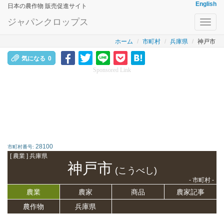
English
日本の農作物 販売促進サイト
ジャパンクロップス
Toggl
navig
ホーム
市町村
兵庫県
神戸市
気になる
0
Sponsored Link
28100
市町村番号:
[ 農業 ] 兵庫県
神戸市
(こうべし)
- 市町村 -
農業
農家
商品
農家記事
農作物
兵庫県