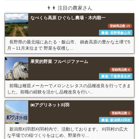
👨👩 注目の農家さん
なべくら高原 ひぐらし農場・木内順一
登録商品数:15
農場: 長野県飯山市
長野県の最北端にあたる・飯山市、 鍋倉高原の豊かな土壌で5
月～11月末位まで 野菜を収穫し...
果実的野菜 フルベジファーム
登録商品数:6
農場: 千葉県長生村
前職は種苗メーカーでメロンとレタスの品種改良を行ってきま
した。前職の経験を活かし品種改良を行い...
㈱アグリネット刈羽
登録商品数:1
農場: 新潟県刈羽村
新潟県刈羽郡刈羽村内で、活動しております。 刈羽村の広大
な平場での稲づくりをはじめ、野菜作り...