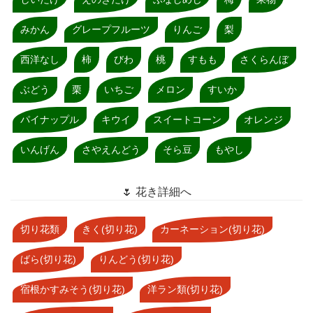
みかん
グレープフルーツ
りんご
梨
西洋なし
柿
びわ
桃
すもも
さくらんぼ
ぶどう
栗
いちご
メロン
すいか
パイナップル
キウイ
スイートコーン
オレンジ
いんげん
さやえんどう
そら豆
もやし
🌷 花き詳細へ
切り花類
きく(切り花)
カーネーション(切り花)
ばら(切り花)
りんどう(切り花)
宿根かすみそう(切り花)
洋ラン類(切り花)