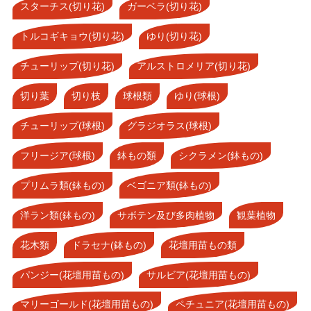
スターチス(切り花)
ガーベラ(切り花)
トルコギキョウ(切り花)
ゆり(切り花)
チューリップ(切り花)
アルストロメリア(切り花)
切り葉
切り枝
球根類
ゆり(球根)
チューリップ(球根)
グラジオラス(球根)
フリージア(球根)
鉢もの類
シクラメン(鉢もの)
プリムラ類(鉢もの)
ベゴニア類(鉢もの)
洋ラン類(鉢もの)
サボテン及び多肉植物
観葉植物
花木類
ドラセナ(鉢もの)
花壇用苗もの類
パンジー(花壇用苗もの)
サルビア(花壇用苗もの)
マリーゴールド(花壇用苗もの)
ペチュニア(花壇用苗もの)