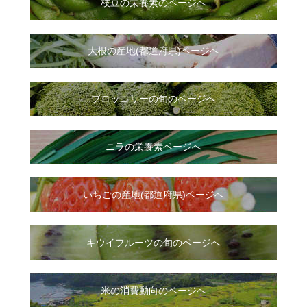
枝豆の栄養素のページへ
大根
の
産地(都道府県)ページへ
ブロッコリーの旬のページへ
ニラ
の
栄養素ページへ
いちご
の
産地(都道府県)ページへ
キウイフルーツの旬のページへ
米の消費動向のページへ