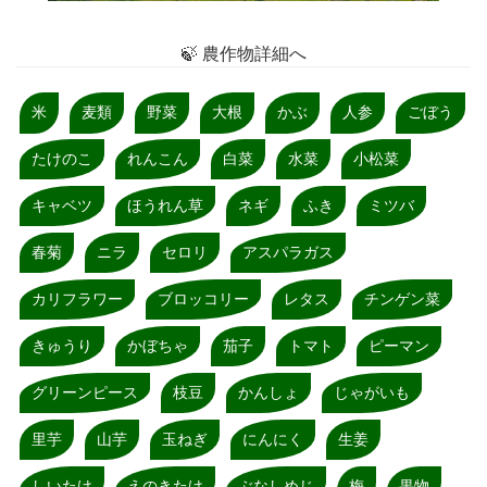
🍃 農作物詳細へ
米
麦類
野菜
大根
かぶ
人参
ごぼう
たけのこ
れんこん
白菜
水菜
小松菜
キャベツ
ほうれん草
ネギ
ふき
ミツバ
春菊
ニラ
セロリ
アスパラガス
カリフラワー
ブロッコリー
レタス
チンゲン菜
きゅうり
かぼちゃ
茄子
トマト
ピーマン
グリーンピース
枝豆
かんしょ
じゃがいも
里芋
山芋
玉ねぎ
にんにく
生姜
しいたけ
えのきたけ
ぶなしめじ
梅
果物