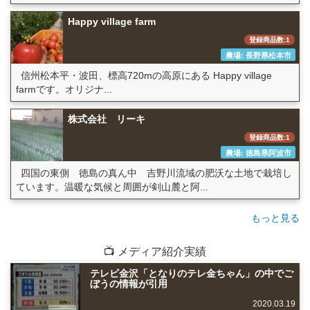
Happy village farm
登録商品数:1
農場: 長野県松本市
信州松本平・波田、標高720mの高原にある Happy village
farmです。オリジナ...
株式会社 リーキ
登録商品数:1
農場: 徳島県阿波市
四国の東側 徳島の真ん中 吉野川流域の肥沃な土地で栽培し
ています。温暖な気候と周囲が剣山麓と阿...
もっと見る
📺 メディア紹介実績
テレビ金沢「となりのテレ金ちゃん」の中でご
ぼうの情報が引用
2020.03.19