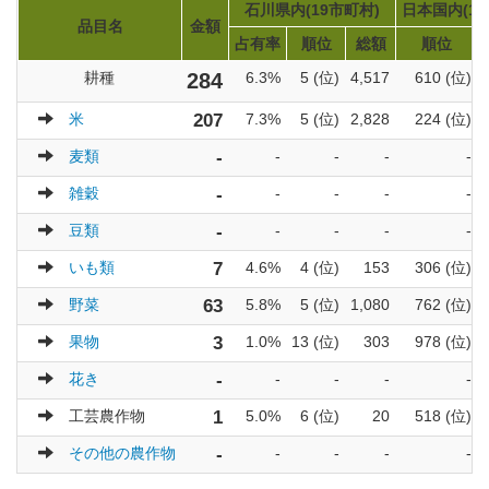
石川県内(19市町村)
日本国内(17
品目名
金額
占有率
順位
総額
順位
耕種
284
6.3%
5 (位)
4,517
610 (位)
米
207
7.3%
5 (位)
2,828
224 (位)
麦類
-
-
-
-
-
雑穀
-
-
-
-
-
豆類
-
-
-
-
-
いも類
7
4.6%
4 (位)
153
306 (位)
野菜
63
5.8%
5 (位)
1,080
762 (位)
果物
3
1.0%
13 (位)
303
978 (位)
花き
-
-
-
-
-
工芸農作物
1
5.0%
6 (位)
20
518 (位)
その他の農作物
-
-
-
-
-