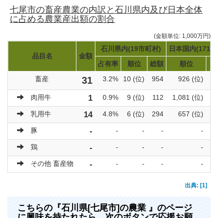
七尾市の畜産農業の内訳と石川県内及び日本全体
に占める農業産出額の割合
(金額単位: 1,000万円)
石川県内(19市町村)
日本国内(1719
品目名
金額
占有率
順位
総額
順位
畜産
31
3.2%
10 (位)
954
926 (位)
3
肉用牛
1
0.9%
9 (位)
112
1,081 (位)
乳用牛
14
4.8%
6 (位)
294
657 (位)
豚
-
-
-
-
-
鶏
-
-
-
-
-
その他 畜産物
-
-
-
-
-
出典: [1]
こちらの『石川県[七尾市]の農業 』のページ
に興味を持たれたら、次のボタンで応援お願