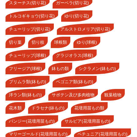
スターチス(切り花)
ガーベラ(切り花)
トルコギキョウ(切り花)
ゆり(切り花)
チューリップ(切り花)
アルストロメリア(切り花)
切り葉
切り枝
球根類
ゆり(球根)
チューリップ(球根)
グラジオラス(球根)
フリージア(球根)
鉢もの類
シクラメン(鉢もの)
プリムラ類(鉢もの)
ベゴニア類(鉢もの)
洋ラン類(鉢もの)
サボテン及び多肉植物
観葉植物
花木類
ドラセナ(鉢もの)
花壇用苗もの類
パンジー(花壇用苗もの)
サルビア(花壇用苗もの)
マリーゴールド(花壇用苗もの)
ペチュニア(花壇用苗もの)