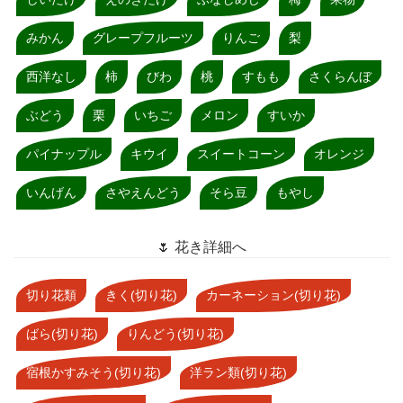
みかん
グレープフルーツ
りんご
梨
西洋なし
柿
びわ
桃
すもも
さくらんぼ
ぶどう
栗
いちご
メロン
すいか
パイナップル
キウイ
スイートコーン
オレンジ
いんげん
さやえんどう
そら豆
もやし
🌷 花き詳細へ
切り花類
きく(切り花)
カーネーション(切り花)
ばら(切り花)
りんどう(切り花)
宿根かすみそう(切り花)
洋ラン類(切り花)