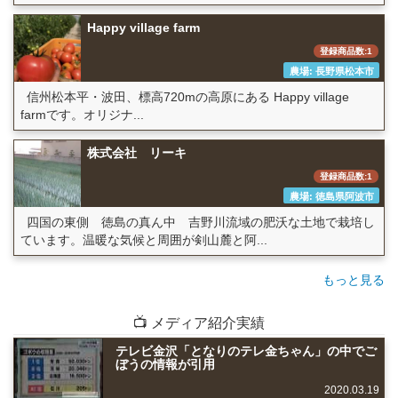
Happy village farm
登録商品数:1
農場: 長野県松本市
信州松本平・波田、標高720mの高原にある Happy village
farmです。オリジナ...
株式会社 リーキ
登録商品数:1
農場: 徳島県阿波市
四国の東側 徳島の真ん中 吉野川流域の肥沃な土地で栽培し
ています。温暖な気候と周囲が剣山麓と阿...
もっと見る
📺 メディア紹介実績
テレビ金沢「となりのテレ金ちゃん」の中でご
ぼうの情報が引用
2020.03.19