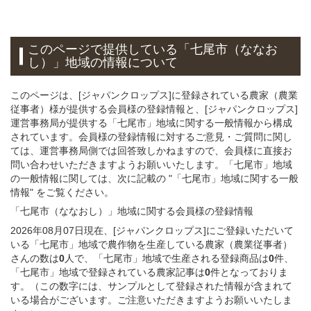
このページで提供している
「七尾市（ななお
し）」
地域
の情報について
このページは、[ジャパンクロップス]に登録されている農家（農業
従事者）様が提供する会員様の登録情報と、[ジャパンクロップス]
運営事務局が提供する「七尾市」地域に関する一般情報から構成
されています。会員様の登録情報に対するご意見・ご質問に関し
ては、運営事務局側では回答致しかねますので、会員様に直接お
問い合わせいただきますようお願いいたします。「七尾市」地域
の一般情報に関しては、次に記載の "「七尾市」地域に関する一般
情報" をご覧ください。
「七尾市（ななおし）」
地域
に関する
会員様
の
登録
情報
2026年08月07日現在、[ジャパンクロップス]にご登録いただいて
いる「七尾市」地域で農作物を生産している農家（農業従事者）
さんの数は
0
人で、「七尾市」地域で生産される登録商品は
0
件、
「七尾市」地域で登録されている農家記事は
0
件となっておりま
す。（この数字には、サンプルとして登録された情報が含まれて
いる場合がございます。ご注意いただきますようお願いいたしま