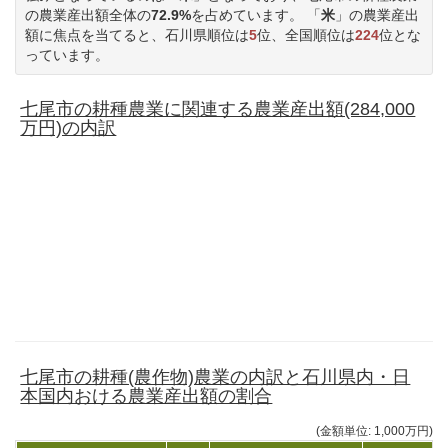
の農業産出額全体の
72.9%
を占めています。 「
米
」の農業産出
額に焦点を当てると、石川県順位は
5
位、全国順位は
224
位とな
っています。
七尾市の耕種農業に関連する農業産出額(284,000
万円)の内訳
七尾市の耕種(農作物)農業の内訳と石川県内・日
本国内おける農業産出額の割合
(金額単位: 1,000万円)