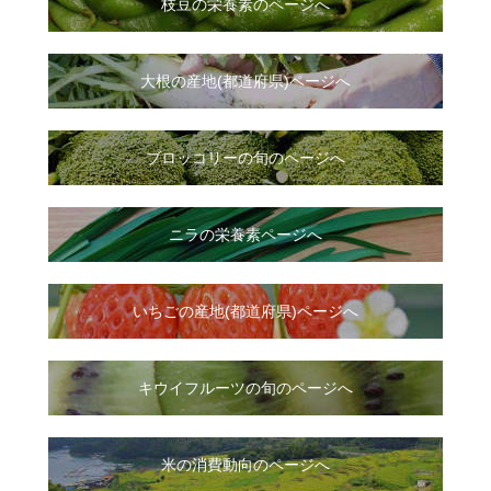
枝豆の栄養素のページへ
大根
の
産地(都道府県)ページへ
ブロッコリーの旬のページへ
ニラ
の
栄養素ページへ
いちご
の
産地(都道府県)ページへ
キウイフルーツの旬のページへ
米の消費動向のページへ