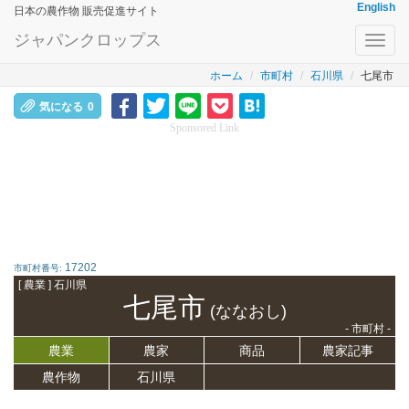
English
日本の農作物 販売促進サイト
ジャパンクロップス
Toggl
navig
ホーム
市町村
石川県
七尾市
気になる
0
Sponsored Link
17202
市町村番号:
[ 農業 ] 石川県
七尾市
(ななおし)
- 市町村 -
農業
農家
商品
農家記事
農作物
石川県