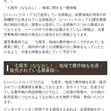
す。）
「七尾市（ななおし）」
地域
に関する
一般
情報
[ジャパンクロップス]で提供している情報は、総務省統計局等の外
部機関で公表されている情報及び、[ジャパンクロップス]運営事務
局の独自の視点・調査から提供している情報の２つから構成され
ております。ページの中で出典が記載されていない情報は、当運
営事務局の独自の視点から提供された情報となります。
運営事務局では、「七尾市」地域の農作物やそこで行われている
農業に関して、国内外の多くの消費者の方に興味をもっていただ
けるよう、今後も情報を追加していく予定です。
「七尾市（ななおし）」
地域
で
農作物を
生産・
販売されている
農家様へ
[ジャパンクロップス]では、「七尾市」地域で農作物を生産・販売
されている農家様を募集しております。当サイトでは、生産され
ている農作物の商品情報だけでなく、ご自身の情報や、その他の
販売促進につながるようなお知らせを無料で登録・発信いただけ
ます。
インターネットをご利用できる環境さえあれば、会員登録を行っ