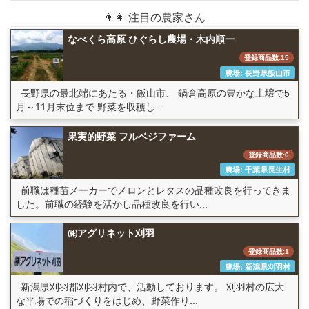
👨👩 注目の農家さん
なべくら高原 ひぐらし農場・木内順一
登録商品数:15
農場: 長野県飯山市
長野県の最北端にあたる・飯山市、 鍋倉高原の豊かな土壌で5
月～11月末位まで 野菜を収穫し...
果実的野菜 フルベジファーム
登録商品数:6
農場: 千葉県長生村
前職は種苗メーカーでメロンとレタスの品種改良を行ってきま
した。前職の経験を活かし品種改良を行い...
㈱アグリネット刈羽
登録商品数:1
農場: 新潟県刈羽村
新潟県刈羽郡刈羽村内で、活動しております。 刈羽村の広大
な平場での稲づくりをはじめ、野菜作り...