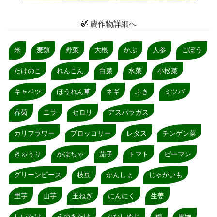
🍃 農作物詳細へ
米
麦類
野菜
大根
かぶ
人参
ごぼう
たけのこ
れんこん
白菜
水菜
小松菜
キャベツ
ほうれん草
ネギ
ふき
ミツバ
春菊
ニラ
セロリ
アスパラガス
カリフラワー
ブロッコリー
レタス
チンゲン菜
きゅうり
かぼちゃ
茄子
トマト
ピーマン
グリーンピース
枝豆
かんしょ
じゃがいも
里芋
山芋
玉ねぎ
にんにく
生姜
しいたけ
えのきたけ
ぶなしめじ
梅
果物