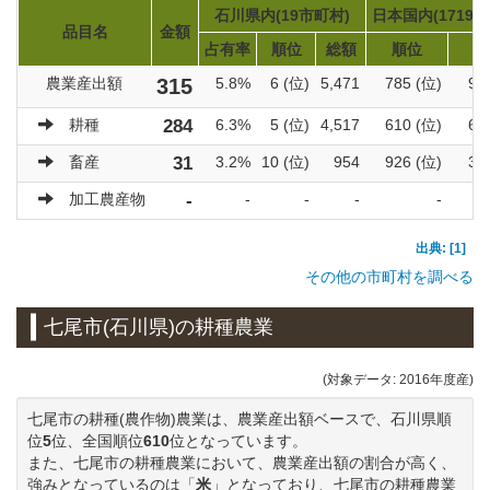
石川県内(19市町村)
日本国内(1719市
品目名
金額
占有率
順位
総額
順位
総
農業産出額
315
5.8%
6 (位)
5,471
785 (位)
92
耕種
284
6.3%
5 (位)
4,517
610 (位)
60
畜産
31
3.2%
10 (位)
954
926 (位)
31
加工農産物
-
-
-
-
-
出典: [1]
その他の市町村を調べる
七尾市(石川県)の耕種農業
(対象データ: 2016年度産)
七尾市の耕種(農作物)農業は、農業産出額ベースで、石川県順
位
5
位、全国順位
610
位となっています。
また、七尾市の耕種農業において、農業産出額の割合が高く、
強みとなっているのは「
米
」となっており、七尾市の耕種農業