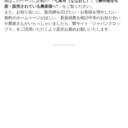
細はこのページに記載の
"「七尾市（ななおし）」
で
農作物を
生
産・販売されている
農家様へ"
」をご覧ください。
また、お知り合いに、販売網を広げたい・お客様を増やしたい・
無料のホームページがほしい・新規就農を検討中等のお知り合い
や農家さんがいらっしゃいましたら、弊サイト「ジャパンクロッ
プス」をご活用いただくよう是非お薦めお願いいたします。
Sponsored Link