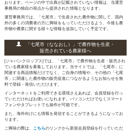
おります。ページの中で出典が記載されていない情報は、当運営
事務局の独自の視点から提供された情報となります。
運営事務局では、「七尾市」で生産された農作物に関して、国内
外の多くの消費者の方に興味をもっていただけるよう、今後も農
作物や農業に関する様々な情報を追加していく予定です。
「七尾市（ななおし）」
で
農作物を
生産・
販売されている
農家様へ
[ジャパンクロップス]では、「七尾市」で農作物を生産・販売され
ている農家様を募集しております。当サイトでは、「七尾市」に
関連する商品情報だけでなく、ご自身の情報や、その他の「七尾
市」に関連した農作物の販売促進につながるようなお知らせを無
料で登録・発信いただけます。
インターネットをご利用できる環境さえあれば、会員登録を行っ
ていただければお使いになれます。パソコンだけでなくスマート
フォンやタブレットでも操作が可能です。
また、海外向けにも情報を発信することができるようになってお
ります。
ご興味の際は、
こちら
のリンクから新規会員登録を行っていただ