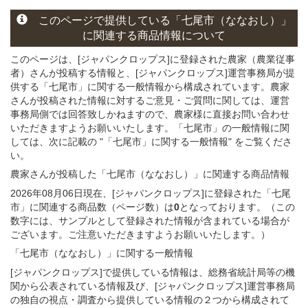
このページ
で
提供している
「七尾市（ななおし）」
に関連する
商品
情報について
このページは、[ジャパンクロップス]に登録された農家（農業従事
者）さんが投稿する情報と、[ジャパンクロップス]運営事務局が提
供する「七尾市」に関する一般情報から構成されています。農家
さんが投稿された情報に対するご意見・ご質問に関しては、運営
事務局側では回答致しかねますので、農家様に直接お問い合わせ
いただきますようお願いいたします。「七尾市」の一般情報に関
しては、次に記載の "「七尾市」に関する一般情報" をご覧くださ
い。
農家さんが投稿した「七尾市（ななおし）」
に関連する
商品
情報
2026年08月06日現在、[ジャパンクロップス]に登録された「七尾
市」に関連する商品数（ページ数）は
0
となっております。（この
数字には、サンプルとして登録された情報が含まれている場合が
ございます。ご注意いただきますようお願いいたします。）
「七尾市（ななおし）」
に関する
一般
情報
[ジャパンクロップス]で提供している情報は、総務省統計局等の機
関から公表されている情報及び、[ジャパンクロップス]運営事務局
の独自の視点・調査から提供している情報の２つから構成されて