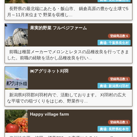
長野県の最北端にあたる・飯山市、 鍋倉高原の豊かな土壌で5
月～11月末位まで 野菜を収穫し...
果実的野菜 フルベジファーム
登録商品数:6
農場: 千葉県長生村
前職は種苗メーカーでメロンとレタスの品種改良を行ってきま
した。前職の経験を活かし品種改良を行い...
㈱アグリネット刈羽
登録商品数:1
農場: 新潟県刈羽村
新潟県刈羽郡刈羽村内で、活動しております。 刈羽村の広大
な平場での稲づくりをはじめ、野菜作り...
Happy village farm
登録商品数:1
農場: 長野県松本市