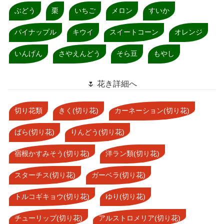
ぶどう
栗
いちご
メロン
すいか
パイナップル
キウイ
スイートコーン
オレンジ
いんげん
さやえんどう
そら豆
もやし
🌷 花き詳細へ
切り花類
きく(切り花)
カーネーション(切り花)
ばら(切り花)
りんどう(切り花)
宿根かすみそう(切り花)
洋ラン類(切り花)
スターチス(切り花)
ガーベラ(切り花)
トルコギキョウ(切り花)
ゆり(切り花)
チューリップ(切り花)
アルストロメリア(切り花)