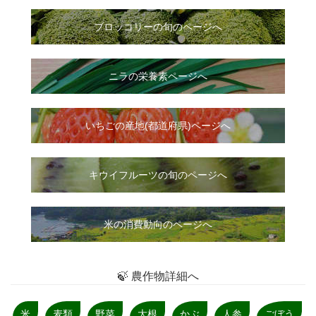
ブロッコリーの旬のページへ
ニラ
の
栄養素ページへ
いちご
の
産地(都道府県)ページへ
キウイフルーツの旬のページへ
米の消費動向のページへ
🍃 農作物詳細へ
米
麦類
野菜
大根
かぶ
人参
ごぼう