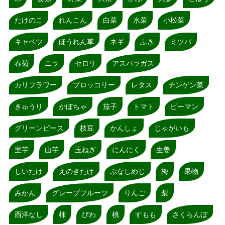
たけのこ
れんこん
白菜
水菜
小松菜
キャベツ
ほうれん草
ネギ
ふき
ミツバ
春菊
ニラ
セロリ
アスパラガス
カリフラワー
ブロッコリー
レタス
チンゲン菜
きゅうり
かぼちゃ
茄子
トマト
ピーマン
グリーンピース
枝豆
かんしょ
じゃがいも
里芋
山芋
玉ねぎ
にんにく
生姜
しいたけ
えのきたけ
ぶなしめじ
梅
果物
みかん
グレープフルーツ
りんご
梨
西洋なし
柿
びわ
桃
すもも
さくらんぼ