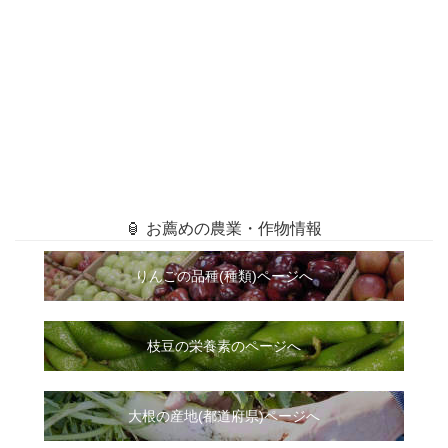
🏮 お薦めの農業・作物情報
りんごの品種(種類)ページへ
枝豆の栄養素のページへ
大根
の
産地(都道府県)ページへ