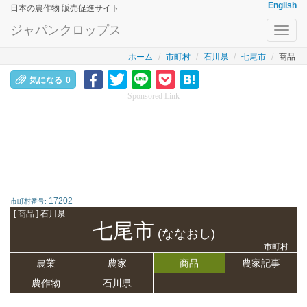
English
日本の農作物 販売促進サイト
ジャパンクロップス
Toggl
navig
ホーム
市町村
石川県
七尾市
商品
気になる
0
Sponsored Link
17202
市町村番号:
[ 商品 ] 石川県
七尾市
(ななおし)
- 市町村 -
農業
農家
商品
農家記事
農作物
石川県