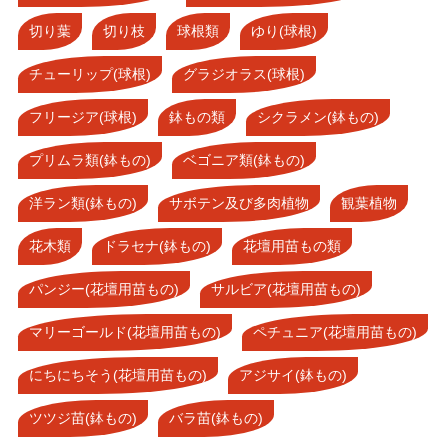
切り葉
切り枝
球根類
ゆり(球根)
チューリップ(球根)
グラジオラス(球根)
フリージア(球根)
鉢もの類
シクラメン(鉢もの)
プリムラ類(鉢もの)
ベゴニア類(鉢もの)
洋ラン類(鉢もの)
サボテン及び多肉植物
観葉植物
花木類
ドラセナ(鉢もの)
花壇用苗もの類
パンジー(花壇用苗もの)
サルビア(花壇用苗もの)
マリーゴールド(花壇用苗もの)
ペチュニア(花壇用苗もの)
にちにちそう(花壇用苗もの)
アジサイ(鉢もの)
ツツジ苗(鉢もの)
バラ苗(鉢もの)