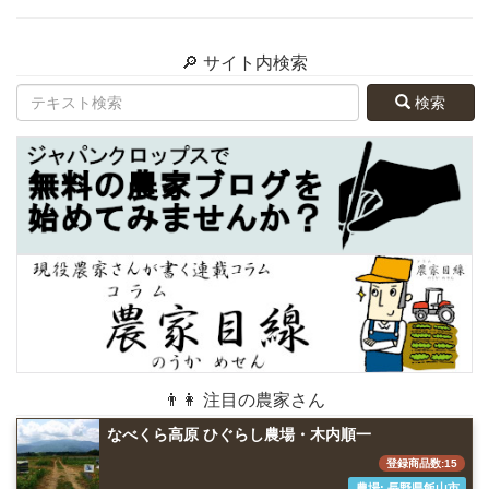
🔎 サイト内検索
検索
👨👩 注目の農家さん
なべくら高原 ひぐらし農場・木内順一
登録商品数:15
農場: 長野県飯山市