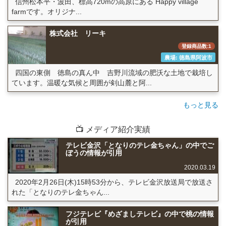
信州松本平・波田、標高720mの高原にある Happy village
farmです。オリジナ...
株式会社 リーキ
登録商品数:1
農場: 徳島県阿波市
四国の東側 徳島の真ん中 吉野川流域の肥沃な土地で栽培し
ています。温暖な気候と周囲が剣山麓と阿...
もっと見る
📺 メディア紹介実績
テレビ金沢「となりのテレ金ちゃん」の中でご
ぼうの情報が引用
2020.03.19
2020年2月26日(木)15時53分から、テレビ金沢放送局で放送さ
れた「となりのテレ金ちゃん...
フジテレビ『めざましテレビ』の中で桃の情報
が引用