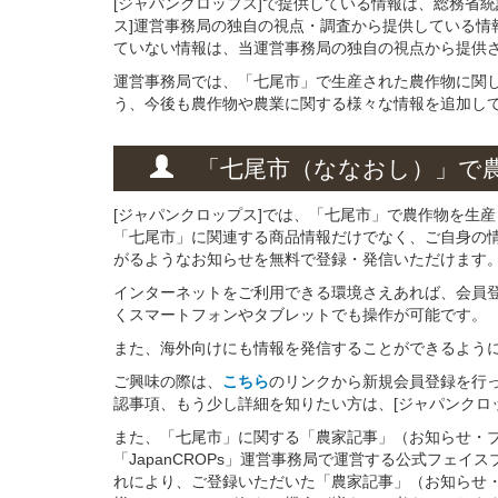
[ジャパンクロップス]で提供している情報は、総務省
ス]運営事務局の独自の視点・調査から提供している情
ていない情報は、当運営事務局の独自の視点から提供
運営事務局では、「七尾市」で生産された農作物に関
う、今後も農作物や農業に関する様々な情報を追加し
「七尾市（ななおし）」
で
[ジャパンクロップス]では、「七尾市」で農作物を生
「七尾市」に関連する商品情報だけでなく、ご自身の
がるようなお知らせを無料で登録・発信いただけます
インターネットをご利用できる環境さえあれば、会員
くスマートフォンやタブレットでも操作が可能です。
また、海外向けにも情報を発信することができるよう
ご興味の際は、
こちら
のリンクから新規会員登録を行
認事項、もう少し詳細を知りたい方は、[ジャパンクロ
また、「七尾市」に関する「農家記事」（お知らせ・
「JapanCROPs」運営事務局で運営する公式フェ
れにより、ご登録いただいた「農家記事」（お知らせ