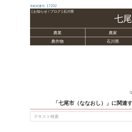
17202
市町村番号:
[ お知らせ / ブログ ] 石川県
七尾
農業
農家
農作物
石川県
「七尾市（ななおし）」
に関連