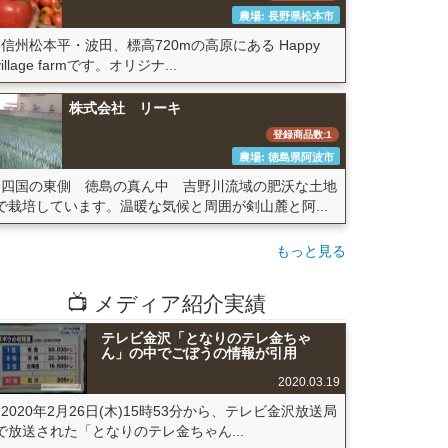
農場: 長野県松本市
信州松本平・波田、標高720mの高原にある Happy
village farmです。オリジナ...
株式会社 リーキ
登録商品数:1
農場: 徳島県阿波市
四国の東側 徳島の真ん中 吉野川流域の肥沃な土地
で栽培しています。温暖な気候と周囲が剣山麓と阿...
もっと見る
📺 メディア紹介実績
テレビ金沢「となりのテレ金ちゃ
ん」の中でごぼうの情報が引用
2020.03.19
2020年2月26日(木)15時53分から、テレビ金沢放送局
で放送された「となりのテレ金ちゃん...