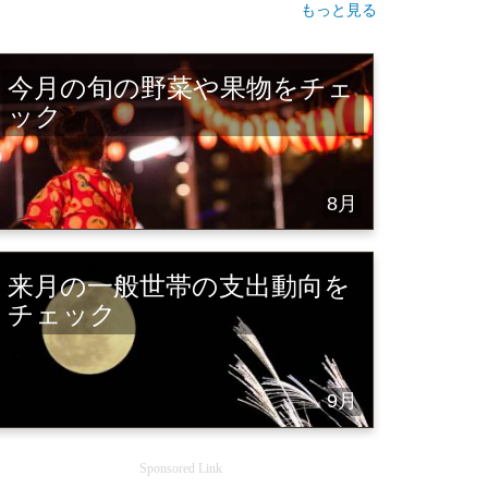
もっと見る
今月の旬の野菜や果物をチェ
ック
8月
来月の一般世帯の支出動向を
チェック
9月
Sponsored Link