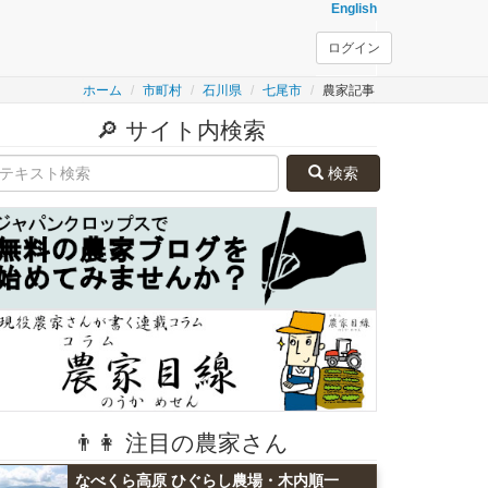
English
ログイン
ホーム
市町村
石川県
七尾市
農家記事
🔎 サイト内検索
検索
👨👩 注目の農家さん
なべくら高原 ひぐらし農場・木内順一