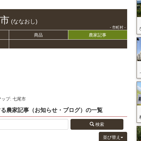
市
(ななおし)
- 市町村 -
商品
農家記事
マップ: 七尾市
する
農家記事（お知らせ・ブログ）
の
一覧
検索
並び替え