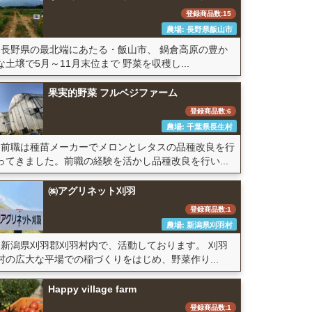
登録商品数:15
農場: 長野県飯山市
長野県の最北端にあたる・飯山市、 鍋倉高原の豊か
な土壌で5月～11月末位まで 野菜を収穫し...
果実的野菜 フルベジファーム
登録商品数:6
農場: 千葉県長生村
前職は種苗メーカーでメロンとレタスの品種改良を行
ってきました。前職の経験を活かし品種改良を行い...
㈱アグリネット刈羽
登録商品数:1
農場: 新潟県刈羽村
新潟県刈羽郡刈羽村内で、活動しております。 刈羽
村の広大な平場での稲づくりをはじめ、野菜作り...
Happy village farm
登録商品数:1