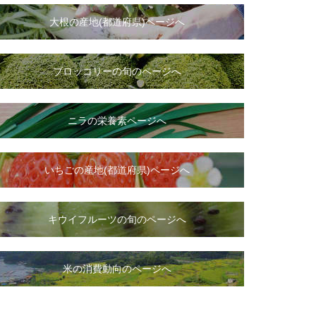
大根
の
産地(都道府県)ページへ
ブロッコリーの旬のページへ
ニラ
の
栄養素ページへ
いちご
の
産地(都道府県)ページへ
キウイフルーツの旬のページへ
米の消費動向のページへ