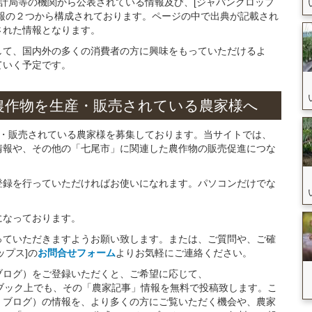
統計局等の機関から公表されている情報及び、[ジャパンクロップ
報の２つから構成されております。ページの中で出典が記載され
された情報となります。
して、国内外の多くの消費者の方に興味をもっていただけるよ
ていく予定です。
農作物を
生産・販売されている
農家様へ
産・販売されている農家様を募集しております。当サイトでは、
情報や、その他の「七尾市」に関連した農作物の販売促進につな
。
登録を行っていただければお使いになれます。パソコンだけでな
になっております。
っていただきますようお願い致します。または、ご質問や、ご確
ップス]の
お問合せフォーム
よりお気軽にご連絡ください。
ブログ）をご登録いただくと、ご希望に応じて、
イスブック上でも、その「農家記事」情報を無料で投稿致します。こ
・ブログ）の情報を、より多くの方にご覧いただく機会や、農家