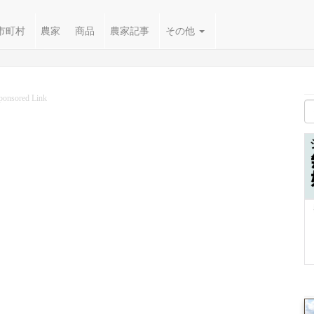
市町村
農家
商品
農家記事
その他
ponsored Link