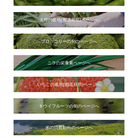
大根
の
産地(都道府県)ページへ
ブロッコリーの旬のページへ
ニラ
の
栄養素ページへ
いちご
の
産地(都道府県)ページへ
キウイフルーツの旬のページへ
米の消費動向のページへ