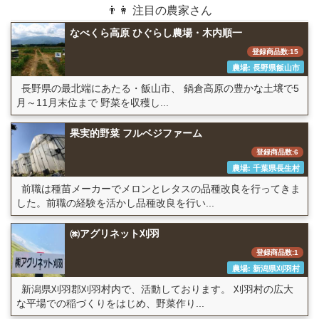
👨👩 注目の農家さん
なべくら高原 ひぐらし農場・木内順一
登録商品数:15
農場: 長野県飯山市
長野県の最北端にあたる・飯山市、 鍋倉高原の豊かな土壌で5
月～11月末位まで 野菜を収穫し...
果実的野菜 フルベジファーム
登録商品数:6
農場: 千葉県長生村
前職は種苗メーカーでメロンとレタスの品種改良を行ってきま
した。前職の経験を活かし品種改良を行い...
㈱アグリネット刈羽
登録商品数:1
農場: 新潟県刈羽村
新潟県刈羽郡刈羽村内で、活動しております。 刈羽村の広大
な平場での稲づくりをはじめ、野菜作り...