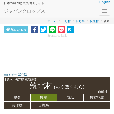
English
日本の農作物 販売促進サイト
ジャパンクロップス
Toggl
navig
ホーム
市町村
長野県
筑北村
農家
気になる
0
Sponsored Link
20452
市町村番号:
[ 農家 ] 長野県 東筑摩郡
筑北村
(ちくほくむら)
- 市町村 -
農業
農家
商品
農家記事
農作物
長野県