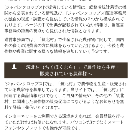
[ジャパンクロップス]で提供している情報は、総務省統計局等の機
関から公表されている情報及び、[ジャパンクロップス]運営事務局
の独自の視点・調査から提供している情報の２つから構成されて
おります。ページの中で出典が記載されていない情報は、当運営
事務局の独自の視点から提供された情報となります。
運営事務局では、「筑北村」で生産された農作物に関して、国内
外の多くの消費者の方に興味をもっていただけるよう、今後も農
作物や農業に関する様々な情報を追加していく予定です。
「筑北村（ちくほくむら）」
で
農作物を
生産・
販売されている
農家様へ
[ジャパンクロップス]では、「筑北村」で農作物を生産・販売され
ている農家様を募集しております。当サイトでは、「筑北村」に
関連する商品情報だけでなく、ご自身の情報や、その他の「筑北
村」に関連した農作物の販売促進につながるようなお知らせを無
料で登録・発信いただけます。
インターネットをご利用できる環境さえあれば、会員登録を行っ
ていただければお使いになれます。パソコンだけでなくスマート
フォンやタブレットでも操作が可能です。