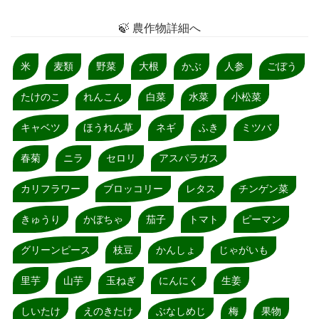
🍃 農作物詳細へ
米
麦類
野菜
大根
かぶ
人参
ごぼう
たけのこ
れんこん
白菜
水菜
小松菜
キャベツ
ほうれん草
ネギ
ふき
ミツバ
春菊
ニラ
セロリ
アスパラガス
カリフラワー
ブロッコリー
レタス
チンゲン菜
きゅうり
かぼちゃ
茄子
トマト
ピーマン
グリーンピース
枝豆
かんしょ
じゃがいも
里芋
山芋
玉ねぎ
にんにく
生姜
しいたけ
えのきたけ
ぶなしめじ
梅
果物