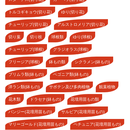
トルコギキョウ(切り花)
ゆり(切り花)
チューリップ(切り花)
アルストロメリア(切り花)
切り葉
切り枝
球根類
ゆり(球根)
チューリップ(球根)
グラジオラス(球根)
フリージア(球根)
鉢もの類
シクラメン(鉢もの)
プリムラ類(鉢もの)
ベゴニア類(鉢もの)
洋ラン類(鉢もの)
サボテン及び多肉植物
観葉植物
花木類
ドラセナ(鉢もの)
花壇用苗もの類
パンジー(花壇用苗もの)
サルビア(花壇用苗もの)
マリーゴールド(花壇用苗もの)
ペチュニア(花壇用苗もの)