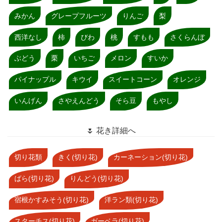
みかん
グレープフルーツ
りんご
梨
西洋なし
柿
びわ
桃
すもも
さくらんぼ
ぶどう
栗
いちご
メロン
すいか
パイナップル
キウイ
スイートコーン
オレンジ
いんげん
さやえんどう
そら豆
もやし
🌷 花き詳細へ
切り花類
きく(切り花)
カーネーション(切り花)
ばら(切り花)
りんどう(切り花)
宿根かすみそう(切り花)
洋ラン類(切り花)
スターチス(切り花)
ガーベラ(切り花)