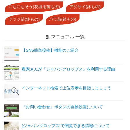
にちにちそう(花壇用苗もの)
アジサイ(鉢もの)
ツツジ苗(鉢もの)
バラ苗(鉢もの)
📗 マニュアル 一覧
【SNS簡単投稿】機能のご紹介
農家さんが『ジャパンクロップス』を利用する理由
インターネット検索で上位表示を目指しましょう
『お問い合わせ』ボタンの自動設置について
[ジャパンクロップス]で閲覧できる情報について