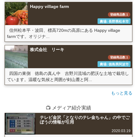
Happy village farm
登録商品数:1
農場: 長野県松本市
信州松本平・波田、標高720mの高原にある Happy village
farmです。オリジナ...
株式会社 リーキ
登録商品数:1
農場: 徳島県阿波市
四国の東側 徳島の真ん中 吉野川流域の肥沃な土地で栽培し
ています。温暖な気候と周囲が剣山麓と阿...
もっと見る
📺 メディア紹介実績
テレビ金沢「となりのテレ金ちゃん」の中でご
ぼうの情報が引用
2020.03.19