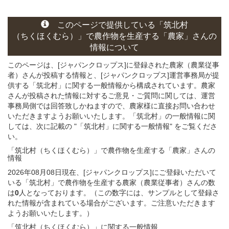
このページ
で
提供している
「筑北村
（ちくほくむら）」
で農作物を生産する
「農家」さん
の
情報について
このページは、[ジャパンクロップス]に登録された農家（農業従事
者）さんが投稿する情報と、[ジャパンクロップス]運営事務局が提
供する「筑北村」に関する一般情報から構成されています。農家
さんが投稿された情報に対するご意見・ご質問に関しては、運営
事務局側では回答致しかねますので、農家様に直接お問い合わせ
いただきますようお願いいたします。「筑北村」の一般情報に関
しては、次に記載の "「筑北村」に関する一般情報" をご覧くださ
い。
「筑北村（ちくほくむら）」
で農作物を生産する
「農家」さん
の
情報
2026年08月08日現在、[ジャパンクロップス]にご登録いただいて
いる「筑北村」で農作物を生産する農家（農業従事者）さんの数
は
0
人となっております。（この数字には、サンプルとして登録さ
れた情報が含まれている場合がございます。ご注意いただきます
ようお願いいたします。）
「筑北村（ちくほくむら）」
に関する
一般
情報