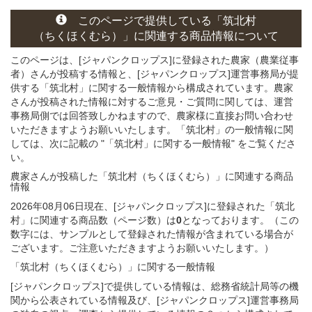
このページ
で
提供している
「筑北村
（ちくほくむら）」
に関連する
商品
情報について
このページは、[ジャパンクロップス]に登録された農家（農業従事
者）さんが投稿する情報と、[ジャパンクロップス]運営事務局が提
供する「筑北村」に関する一般情報から構成されています。農家
さんが投稿された情報に対するご意見・ご質問に関しては、運営
事務局側では回答致しかねますので、農家様に直接お問い合わせ
いただきますようお願いいたします。「筑北村」の一般情報に関
しては、次に記載の "「筑北村」に関する一般情報" をご覧くださ
い。
農家さんが投稿した「筑北村（ちくほくむら）」
に関連する
商品
情報
2026年08月06日現在、[ジャパンクロップス]に登録された「筑北
村」に関連する商品数（ページ数）は
0
となっております。（この
数字には、サンプルとして登録された情報が含まれている場合が
ございます。ご注意いただきますようお願いいたします。）
「筑北村（ちくほくむら）」
に関する
一般
情報
[ジャパンクロップス]で提供している情報は、総務省統計局等の機
関から公表されている情報及び、[ジャパンクロップス]運営事務局