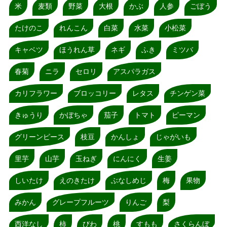
米
麦類
野菜
大根
かぶ
人参
ごぼう
たけのこ
れんこん
白菜
水菜
小松菜
キャベツ
ほうれん草
ネギ
ふき
ミツバ
春菊
ニラ
セロリ
アスパラガス
カリフラワー
ブロッコリー
レタス
チンゲン菜
きゅうり
かぼちゃ
茄子
トマト
ピーマン
グリーンピース
枝豆
かんしょ
じゃがいも
里芋
山芋
玉ねぎ
にんにく
生姜
しいたけ
えのきたけ
ぶなしめじ
梅
果物
みかん
グレープフルーツ
りんご
梨
西洋なし
柿
びわ
桃
すもも
さくらんぼ