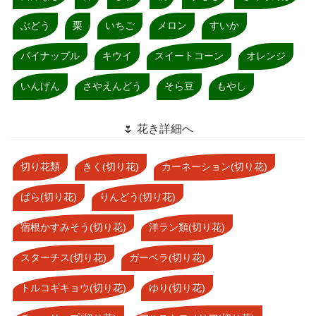
ぶどう
栗
いちご
メロン
すいか
パイナップル
キウイ
スイートコーン
オレンジ
いんげん
さやえんどう
そら豆
もやし
🌷 花き詳細へ
切り花類
きく(切り花)
カーネーション(切り花)
ばら(切り花)
りんどう(切り花)
宿根かすみそう(切り花)
洋ラン類(切り花)
スターチス(切り花)
ガーベラ(切り花)
トルコギキョウ(切り花)
ゆり(切り花)