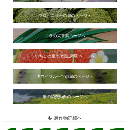
ブロッコリーの旬のページへ
ニラ
の
栄養素ページへ
いちご
の
産地(都道府県)ページへ
キウイフルーツの旬のページへ
米の消費動向のページへ
🍃 農作物詳細へ