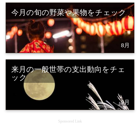
今月の旬の野菜や果物をチェック
8月
来月の一般世帯の支出動向をチェ
ック
9月
Sponsored Link