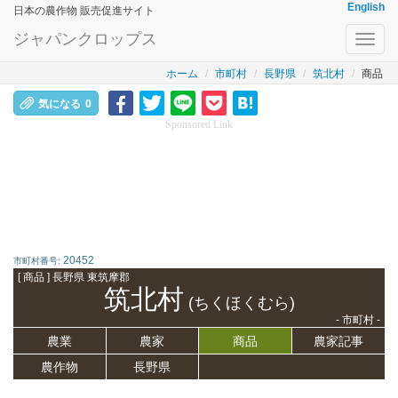
English
日本の農作物 販売促進サイト
ジャパンクロップス
Toggl
navig
ホーム
市町村
長野県
筑北村
商品
気になる
0
Sponsored Link
20452
市町村番号:
[ 商品 ] 長野県 東筑摩郡
筑北村
(ちくほくむら)
- 市町村 -
農業
農家
商品
農家記事
農作物
長野県