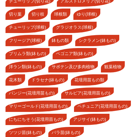
チューリップ(切り花)
アルストロメリア(切り花)
切り葉
切り枝
球根類
ゆり(球根)
チューリップ(球根)
グラジオラス(球根)
フリージア(球根)
鉢もの類
シクラメン(鉢もの)
プリムラ類(鉢もの)
ベゴニア類(鉢もの)
洋ラン類(鉢もの)
サボテン及び多肉植物
観葉植物
花木類
ドラセナ(鉢もの)
花壇用苗もの類
パンジー(花壇用苗もの)
サルビア(花壇用苗もの)
マリーゴールド(花壇用苗もの)
ペチュニア(花壇用苗もの)
にちにちそう(花壇用苗もの)
アジサイ(鉢もの)
ツツジ苗(鉢もの)
バラ苗(鉢もの)