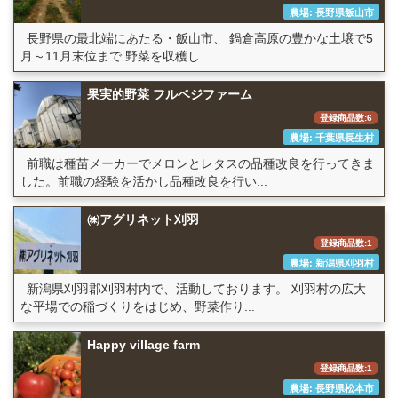
農場: 長野県飯山市
長野県の最北端にあたる・飯山市、 鍋倉高原の豊かな土壌で5
月～11月末位まで 野菜を収穫し...
果実的野菜 フルベジファーム
登録商品数:6
農場: 千葉県長生村
前職は種苗メーカーでメロンとレタスの品種改良を行ってきま
した。前職の経験を活かし品種改良を行い...
㈱アグリネット刈羽
登録商品数:1
農場: 新潟県刈羽村
新潟県刈羽郡刈羽村内で、活動しております。 刈羽村の広大
な平場での稲づくりをはじめ、野菜作り...
Happy village farm
登録商品数:1
農場: 長野県松本市