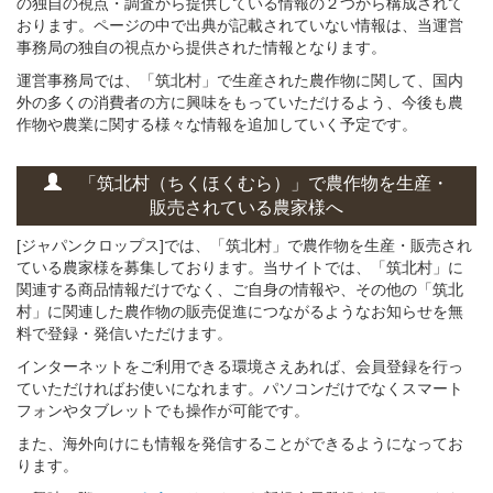
の独自の視点・調査から提供している情報の２つから構成されて
おります。ページの中で出典が記載されていない情報は、当運営
事務局の独自の視点から提供された情報となります。
運営事務局では、「筑北村」で生産された農作物に関して、国内
外の多くの消費者の方に興味をもっていただけるよう、今後も農
作物や農業に関する様々な情報を追加していく予定です。
「筑北村（ちくほくむら）」
で
農作物を
生産・
販売されている
農家様へ
[ジャパンクロップス]では、「筑北村」で農作物を生産・販売され
ている農家様を募集しております。当サイトでは、「筑北村」に
関連する商品情報だけでなく、ご自身の情報や、その他の「筑北
村」に関連した農作物の販売促進につながるようなお知らせを無
料で登録・発信いただけます。
インターネットをご利用できる環境さえあれば、会員登録を行っ
ていただければお使いになれます。パソコンだけでなくスマート
フォンやタブレットでも操作が可能です。
また、海外向けにも情報を発信することができるようになってお
ります。