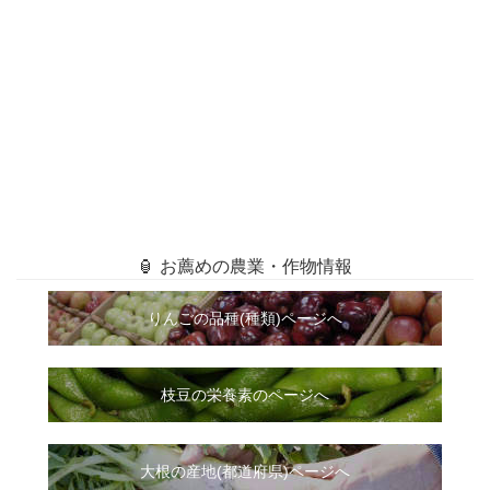
🏮 お薦めの農業・作物情報
りんごの品種(種類)ページへ
枝豆の栄養素のページへ
大根
の
産地(都道府県)ページへ