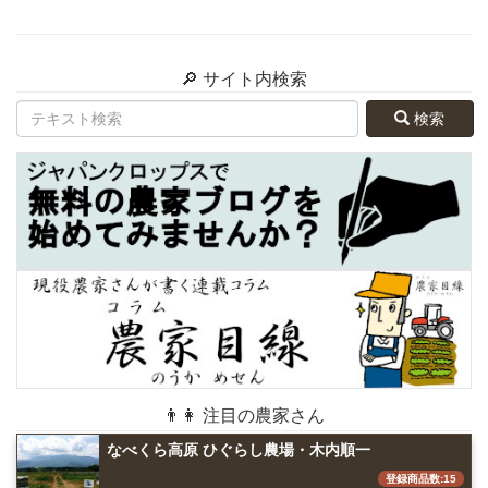
🔎 サイト内検索
検索
👨👩 注目の農家さん
なべくら高原 ひぐらし農場・木内順一
登録商品数:15