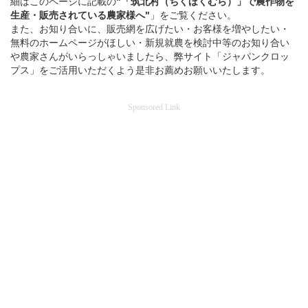
細はこのページに記載の
"「筑北村（ちくほくむら）」
で
農作物を
生産・販売されている
農家様へ"
」をご覧ください。
また、お知り合いに、販売網を広げたい・お客様を増やしたい・
無料のホームページがほしい・新規就農を検討中等のお知り合い
や農家さんがいらっしゃいましたら、弊サイト「ジャパンクロッ
プス」をご活用いただくよう是非お薦めお願いいたします。
Sponsored Link