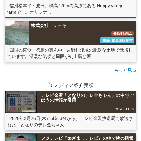
信州松本平・波田、標高720mの高原にある Happy village
farmです。オリジナ...
株式会社 リーキ
登録商品数:1
農場: 徳島県阿波市
四国の東側 徳島の真ん中 吉野川流域の肥沃な土地で栽培し
ています。温暖な気候と周囲が剣山麓と阿...
もっと見る
📺 メディア紹介実績
テレビ金沢「となりのテレ金ちゃん」の中でご
ぼうの情報が引用
2020.03.19
2020年2月26日(木)15時53分から、テレビ金沢放送局で放送さ
れた「となりのテレ金ちゃん...
フジテレビ『めざましテレビ』の中で桃の情報