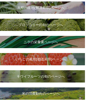
大根
の
産地(都道府県)ページへ
ブロッコリーの旬のページへ
ニラ
の
栄養素ページへ
いちご
の
産地(都道府県)ページへ
キウイフルーツの旬のページへ
米の消費動向のページへ