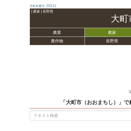
20212
市町村番号:
[ 農家 ] 長野県
大町
農業
農家
農作物
長野県
「大町市（おおまちし）」
で