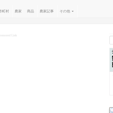
市町村
農家
商品
農家記事
その他
ponsored Link