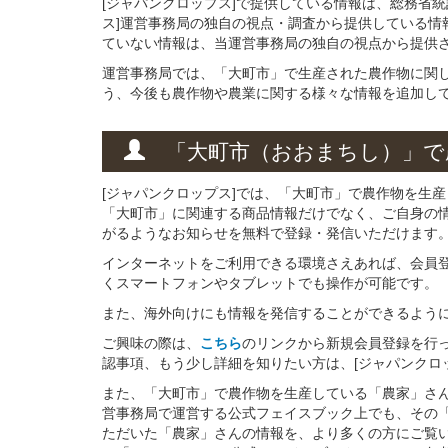
[ジャパンクロップス]で提供している情報は、総務省
ス]運営事務局の独自の視点・調査から提供している情
ていない情報は、当運営事務局の独自の視点から提供
運営事務局では、「大町市」で生産された農作物に関
う、今後も農作物や農業に関する様々な情報を追加し
「大町市（おおまちし）」
で
[ジャパンクロップス]では、「大町市」で農作物を生
「大町市」に関連する商品情報だけでなく、ご自身の
がるようなお知らせを無料で登録・発信いただけます
インターネットをご利用できる環境さえあれば、会員
くスマートフォンやタブレットでも操作が可能です。
また、海外向けにも情報を発信することができるよう
ご興味の際は、
こちら
のリンクから新規会員登録を行
認事項、もう少し詳細を知りたい方は、[ジャパンクロ
また、「大町市」で農作物を生産している「農家」さんと
営事務局で運営する公式フェイスブック上でも、その
ただいた「農家」さんの情報を、より多くの方にご覧