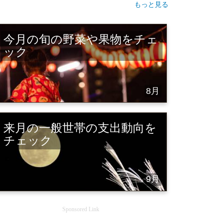
もっと見る
今月の旬の野菜や果物をチェ
ック
8月
来月の一般世帯の支出動向を
チェック
9月
Sponsored Link