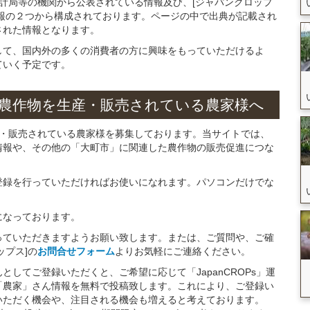
統計局等の機関から公表されている情報及び、[ジャパンクロップ
報の２つから構成されております。ページの中で出典が記載され
された情報となります。
して、国内外の多くの消費者の方に興味をもっていただけるよ
ていく予定です。
農作物を
生産・販売されている
農家様へ
産・販売されている農家様を募集しております。当サイトでは、
情報や、その他の「大町市」に関連した農作物の販売促進につな
。
登録を行っていただければお使いになれます。パソコンだけでな
になっております。
っていただきますようお願い致します。または、ご質問や、ご確
ップス]の
お問合せフォーム
よりお気軽にご連絡ください。
してご登録いただくと、ご希望に応じて「JapanCROPs」運
「農家」さん情報を無料で投稿致します。これにより、ご登録い
いただく機会や、注目される機会も増えると考えております。