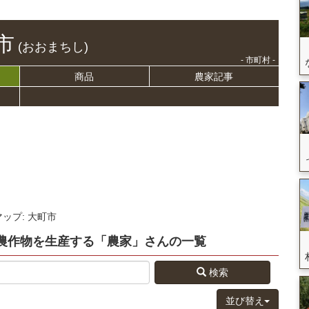
市
(おおまちし)
- 市町村 -
商品
農家記事
マップ: 大町市
農作物を生産する
「農家」さん
の
一覧
検索
並び替え