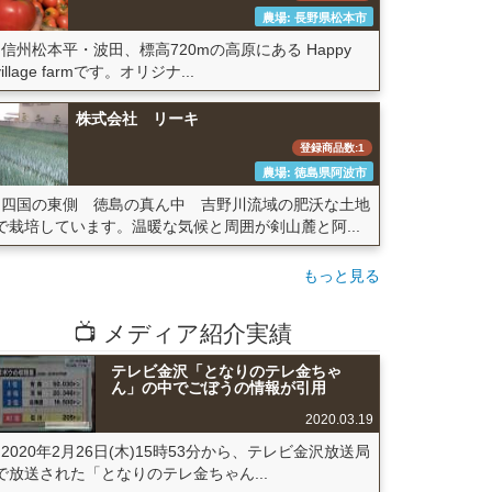
農場: 長野県松本市
信州松本平・波田、標高720mの高原にある Happy
village farmです。オリジナ...
株式会社 リーキ
登録商品数:1
農場: 徳島県阿波市
四国の東側 徳島の真ん中 吉野川流域の肥沃な土地
で栽培しています。温暖な気候と周囲が剣山麓と阿...
もっと見る
📺 メディア紹介実績
テレビ金沢「となりのテレ金ちゃ
ん」の中でごぼうの情報が引用
2020.03.19
2020年2月26日(木)15時53分から、テレビ金沢放送局
で放送された「となりのテレ金ちゃん...