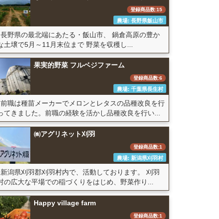
登録商品数:15
農場: 長野県飯山市
長野県の最北端にあたる・飯山市、 鍋倉高原の豊か
な土壌で5月～11月末位まで 野菜を収穫し...
果実的野菜 フルベジファーム
登録商品数:6
農場: 千葉県長生村
前職は種苗メーカーでメロンとレタスの品種改良を行
ってきました。前職の経験を活かし品種改良を行い...
㈱アグリネット刈羽
登録商品数:1
農場: 新潟県刈羽村
新潟県刈羽郡刈羽村内で、活動しております。 刈羽
村の広大な平場での稲づくりをはじめ、野菜作り...
Happy village farm
登録商品数:1