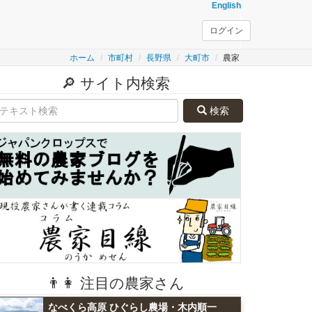
English
ログイン
ホーム
市町村
長野県
大町市
農家
🔎 サイト内検索
検索
👨👩 注目の農家さん
なべくら高原 ひぐらし農場・木内順一