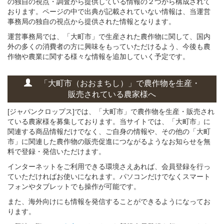
の独自の視点・調査から提供している情報の２つから構成されて
おります。ページの中で出典が記載されていない情報は、当運営
事務局の独自の視点から提供された情報となります。
運営事務局では、「大町市」で生産された農作物に関して、国内
外の多くの消費者の方に興味をもっていただけるよう、今後も農
作物や農業に関する様々な情報を追加していく予定です。
「大町市（おおまちし）」
で
農作物を
生産・
販売されている
農家様へ
[ジャパンクロップス]では、「大町市」で農作物を生産・販売され
ている農家様を募集しております。当サイトでは、「大町市」に
関連する商品情報だけでなく、ご自身の情報や、その他の「大町
市」に関連した農作物の販売促進につながるようなお知らせを無
料で登録・発信いただけます。
インターネットをご利用できる環境さえあれば、会員登録を行っ
ていただければお使いになれます。パソコンだけでなくスマート
フォンやタブレットでも操作が可能です。
また、海外向けにも情報を発信することができるようになってお
ります。