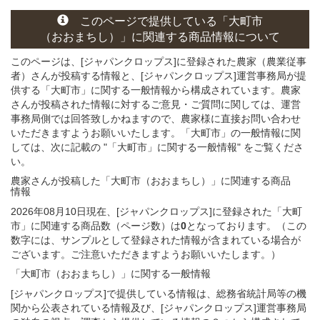
このページ
で
提供している
「大町市
（おおまちし）」
に関連する
商品
情報について
このページは、[ジャパンクロップス]に登録された農家（農業従事
者）さんが投稿する情報と、[ジャパンクロップス]運営事務局が提
供する「大町市」に関する一般情報から構成されています。農家
さんが投稿された情報に対するご意見・ご質問に関しては、運営
事務局側では回答致しかねますので、農家様に直接お問い合わせ
いただきますようお願いいたします。「大町市」の一般情報に関
しては、次に記載の "「大町市」に関する一般情報" をご覧くださ
い。
農家さんが投稿した「大町市（おおまちし）」
に関連する
商品
情報
2026年08月10日現在、[ジャパンクロップス]に登録された「大町
市」に関連する商品数（ページ数）は
0
となっております。（この
数字には、サンプルとして登録された情報が含まれている場合が
ございます。ご注意いただきますようお願いいたします。）
「大町市（おおまちし）」
に関する
一般
情報
[ジャパンクロップス]で提供している情報は、総務省統計局等の機
関から公表されている情報及び、[ジャパンクロップス]運営事務局