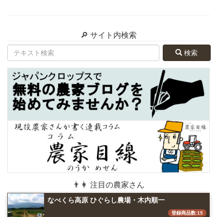
🔎 サイト内検索
検索
👨👩 注目の農家さん
なべくら高原 ひぐらし農場・木内順一
登録商品数:15