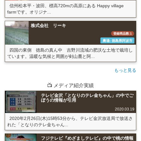
信州松本平・波田、標高720mの高原にある Happy village
farmです。オリジナ...
株式会社 リーキ
登録商品数:1
農場: 徳島県阿波市
四国の東側 徳島の真ん中 吉野川流域の肥沃な土地で栽培し
ています。温暖な気候と周囲が剣山麓と阿...
もっと見る
📺 メディア紹介実績
テレビ金沢「となりのテレ金ちゃん」の中でご
ぼうの情報が引用
2020.03.19
2020年2月26日(木)15時53分から、テレビ金沢放送局で放送さ
れた「となりのテレ金ちゃん...
フジテレビ『めざましテレビ』の中で桃の情報