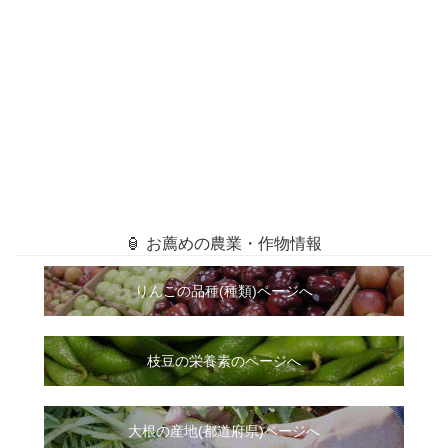
🏮 お薦めの農業・作物情報
りんごの品種(種類)ページへ
枝豆の栄養素のページへ
大根
の
産地(都道府県)ページへ