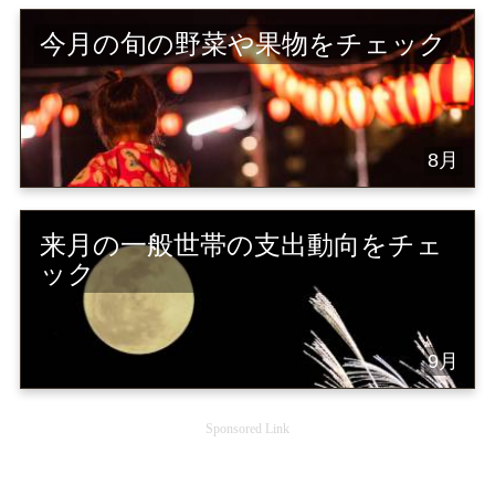
今月の旬の野菜や果物をチェック
8月
来月の一般世帯の支出動向をチェ
ック
9月
Sponsored Link