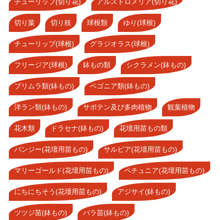
チューリップ(切り花)
アルストロメリア(切り花)
切り葉
切り枝
球根類
ゆり(球根)
チューリップ(球根)
グラジオラス(球根)
フリージア(球根)
鉢もの類
シクラメン(鉢もの)
プリムラ類(鉢もの)
ベゴニア類(鉢もの)
洋ラン類(鉢もの)
サボテン及び多肉植物
観葉植物
花木類
ドラセナ(鉢もの)
花壇用苗もの類
パンジー(花壇用苗もの)
サルビア(花壇用苗もの)
マリーゴールド(花壇用苗もの)
ペチュニア(花壇用苗もの)
にちにちそう(花壇用苗もの)
アジサイ(鉢もの)
ツツジ苗(鉢もの)
バラ苗(鉢もの)