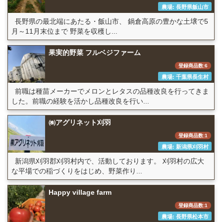
農場: 長野県飯山市
長野県の最北端にあたる・飯山市、 鍋倉高原の豊かな土壌で5
月～11月末位まで 野菜を収穫し...
果実的野菜 フルベジファーム
登録商品数:6
農場: 千葉県長生村
前職は種苗メーカーでメロンとレタスの品種改良を行ってきま
した。前職の経験を活かし品種改良を行い...
㈱アグリネット刈羽
登録商品数:1
農場: 新潟県刈羽村
新潟県刈羽郡刈羽村内で、活動しております。 刈羽村の広大
な平場での稲づくりをはじめ、野菜作り...
Happy village farm
登録商品数:1
農場: 長野県松本市