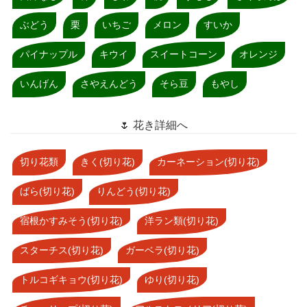
ぶどう
栗
いちご
メロン
すいか
パイナップル
キウイ
スイートコーン
オレンジ
いんげん
さやえんどう
そら豆
もやし
🌷 花き詳細へ
切り花類
きく(切り花)
カーネーション(切り花)
ばら(切り花)
りんどう(切り花)
宿根かすみそう(切り花)
洋ラン類(切り花)
スターチス(切り花)
ガーベラ(切り花)
トルコギキョウ(切り花)
ゆり(切り花)