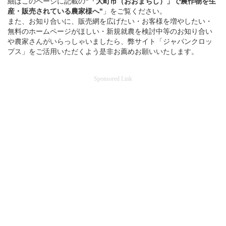
細はこのページに記載の
"「大町市（おおまちし）」
で
農作物を
生
産・販売されている
農家様へ"
」をご覧ください。
また、お知り合いに、販売網を広げたい・お客様を増やしたい・
無料のホームページがほしい・新規就農を検討中等のお知り合い
や農家さんがいらっしゃいましたら、弊サイト「ジャパンクロッ
プス」をご活用いただくよう是非お薦めお願いいたします。
Sponsored Link