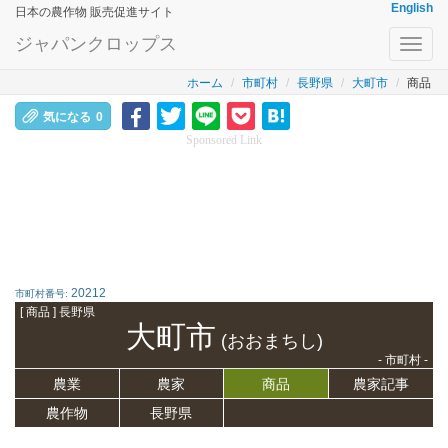
English
日本の農作物 販売促進サイト
ジャパンクロップス
Toggl
navig
ホーム
市町村
長野県
大町市
商品
気になる
0
Sponsored Link
20212
市町村番号:
[ 商品 ] 長野県
大町市
(おおまちし)
- 市町村 -
農業
農家
商品
農家記事
農作物
長野県