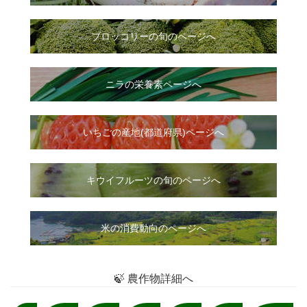
ブロッコリーの旬のページへ
ニラ
の
栄養素ページへ
いちご
の
産地(都道府県)ページへ
キウイフルーツの旬のページへ
米の消費動向のページへ
🍃 農作物詳細へ