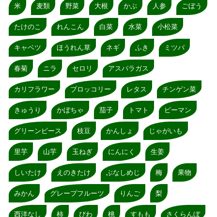
米
麦類
野菜
大根
かぶ
人参
ごぼう
たけのこ
れんこん
白菜
水菜
小松菜
キャベツ
ほうれん草
ネギ
ふき
ミツバ
春菊
ニラ
セロリ
アスパラガス
カリフラワー
ブロッコリー
レタス
チンゲン菜
きゅうり
かぼちゃ
茄子
トマト
ピーマン
グリーンピース
枝豆
かんしょ
じゃがいも
里芋
山芋
玉ねぎ
にんにく
生姜
しいたけ
えのきたけ
ぶなしめじ
梅
果物
みかん
グレープフルーツ
りんご
梨
西洋なし
柿
びわ
桃
すもも
さくらんぼ