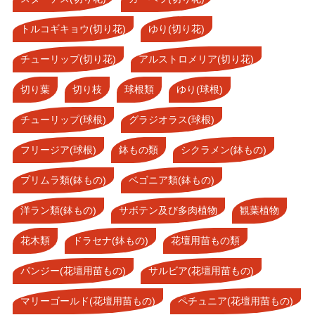
トルコギキョウ(切り花)
ゆり(切り花)
チューリップ(切り花)
アルストロメリア(切り花)
切り葉
切り枝
球根類
ゆり(球根)
チューリップ(球根)
グラジオラス(球根)
フリージア(球根)
鉢もの類
シクラメン(鉢もの)
プリムラ類(鉢もの)
ベゴニア類(鉢もの)
洋ラン類(鉢もの)
サボテン及び多肉植物
観葉植物
花木類
ドラセナ(鉢もの)
花壇用苗もの類
パンジー(花壇用苗もの)
サルビア(花壇用苗もの)
マリーゴールド(花壇用苗もの)
ペチュニア(花壇用苗もの)