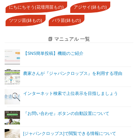
にちにちそう(花壇用苗もの)
アジサイ(鉢もの)
ツツジ苗(鉢もの)
バラ苗(鉢もの)
📗 マニュアル 一覧
【SNS簡単投稿】機能のご紹介
農家さんが『ジャパンクロップス』を利用する理由
インターネット検索で上位表示を目指しましょう
『お問い合わせ』ボタンの自動設置について
[ジャパンクロップス]で閲覧できる情報について