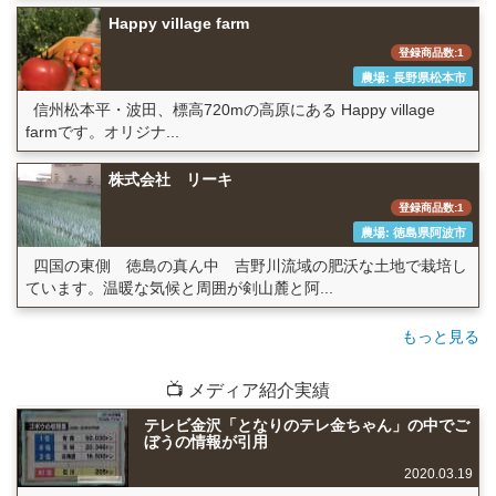
Happy village farm
登録商品数:1
農場: 長野県松本市
信州松本平・波田、標高720mの高原にある Happy village
farmです。オリジナ...
株式会社 リーキ
登録商品数:1
農場: 徳島県阿波市
四国の東側 徳島の真ん中 吉野川流域の肥沃な土地で栽培し
ています。温暖な気候と周囲が剣山麓と阿...
もっと見る
📺 メディア紹介実績
テレビ金沢「となりのテレ金ちゃん」の中でご
ぼうの情報が引用
2020.03.19