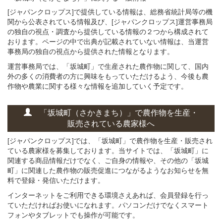
[ジャパンクロップス]で提供している情報は、総務省統計局等の機
関から公表されている情報及び、[ジャパンクロップス]運営事務局
の独自の視点・調査から提供している情報の２つから構成されて
おります。ページの中で出典が記載されていない情報は、当運営
事務局の独自の視点から提供された情報となります。
運営事務局では、「坂城町」で生産された農作物に関して、国内
外の多くの消費者の方に興味をもっていただけるよう、今後も農
作物や農業に関する様々な情報を追加していく予定です。
「坂城町（さかきまち）」
で
農作物を
生産・
販売されている
農家様へ
[ジャパンクロップス]では、「坂城町」で農作物を生産・販売され
ている農家様を募集しております。当サイトでは、「坂城町」に
関連する商品情報だけでなく、ご自身の情報や、その他の「坂城
町」に関連した農作物の販売促進につながるようなお知らせを無
料で登録・発信いただけます。
インターネットをご利用できる環境さえあれば、会員登録を行っ
ていただければお使いになれます。パソコンだけでなくスマート
フォンやタブレットでも操作が可能です。