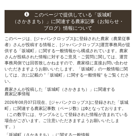
このページ
で
提供している
「坂城町
（さかきまち）」
に関連する
農家記事（お知らせ・
ブログ）
情報について
このページは、[ジャパンクロップス]に登録された農家（農業従事
者）さんが投稿する情報と、[ジャパンクロップス]運営事務局が提
供する「坂城町」に関する一般情報から構成されています。農家
さんが投稿された情報に対するご意見・ご質問に関しては、運営
事務局側では回答致しかねますので、農家様に直接お問い合わせ
いただきますようお願いいたします。「坂城町」の一般情報に関
しては、次に記載の "「坂城町」に関する一般情報" をご覧くださ
い。
農家さんが投稿した「坂城町（さかきまち）」
に関連する
農家記事
情報
2026年08月07日現在、[ジャパンクロップス]に登録された「坂城
町」に関連する農家記事数（ページ数）は
0
となっております。
（この数字には、サンプルとして登録された情報が含まれている
場合がございます。ご注意いただきますようお願いいたしま
す。）
「坂城町（さかきまち）」
に関する
一般
情報