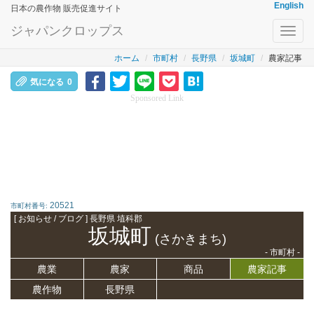
English
日本の農作物 販売促進サイト
ジャパンクロップス
Toggl
navig
ホーム
市町村
長野県
坂城町
農家記事
気になる
0
Sponsored Link
20521
市町村番号:
[ お知らせ / ブログ ] 長野県 埴科郡
坂城町
(さかきまち)
- 市町村 -
農業
農家
商品
農家記事
農作物
長野県