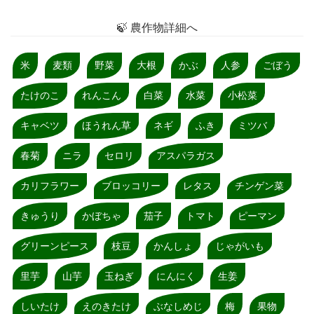
🍃 農作物詳細へ
米
麦類
野菜
大根
かぶ
人参
ごぼう
たけのこ
れんこん
白菜
水菜
小松菜
キャベツ
ほうれん草
ネギ
ふき
ミツバ
春菊
ニラ
セロリ
アスパラガス
カリフラワー
ブロッコリー
レタス
チンゲン菜
きゅうり
かぼちゃ
茄子
トマト
ピーマン
グリーンピース
枝豆
かんしょ
じゃがいも
里芋
山芋
玉ねぎ
にんにく
生姜
しいたけ
えのきたけ
ぶなしめじ
梅
果物