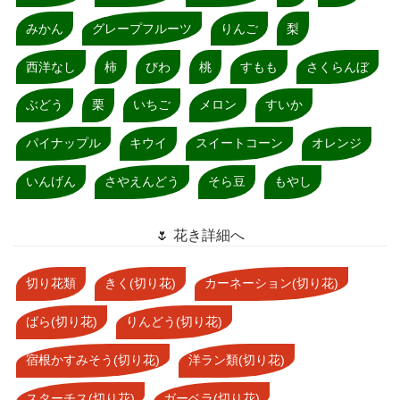
みかん
グレープフルーツ
りんご
梨
西洋なし
柿
びわ
桃
すもも
さくらんぼ
ぶどう
栗
いちご
メロン
すいか
パイナップル
キウイ
スイートコーン
オレンジ
いんげん
さやえんどう
そら豆
もやし
🌷 花き詳細へ
切り花類
きく(切り花)
カーネーション(切り花)
ばら(切り花)
りんどう(切り花)
宿根かすみそう(切り花)
洋ラン類(切り花)
スターチス(切り花)
ガーベラ(切り花)