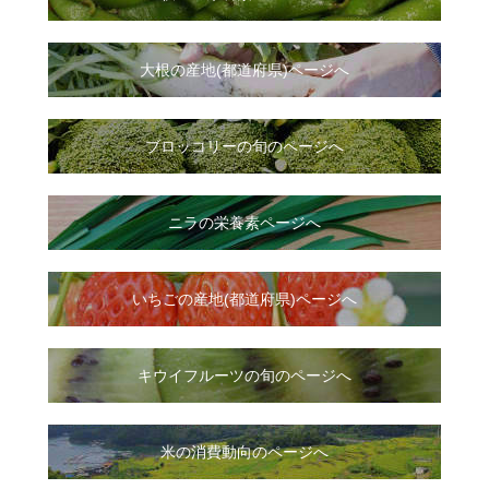
大根
の
産地(都道府県)ページへ
ブロッコリーの旬のページへ
ニラ
の
栄養素ページへ
いちご
の
産地(都道府県)ページへ
キウイフルーツの旬のページへ
米の消費動向のページへ