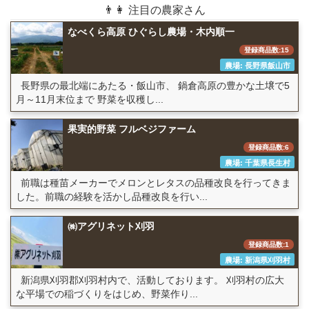
👨👩 注目の農家さん
なべくら高原 ひぐらし農場・木内順一
登録商品数:15
農場: 長野県飯山市
長野県の最北端にあたる・飯山市、 鍋倉高原の豊かな土壌で5
月～11月末位まで 野菜を収穫し...
果実的野菜 フルベジファーム
登録商品数:6
農場: 千葉県長生村
前職は種苗メーカーでメロンとレタスの品種改良を行ってきま
した。前職の経験を活かし品種改良を行い...
㈱アグリネット刈羽
登録商品数:1
農場: 新潟県刈羽村
新潟県刈羽郡刈羽村内で、活動しております。 刈羽村の広大
な平場での稲づくりをはじめ、野菜作り...