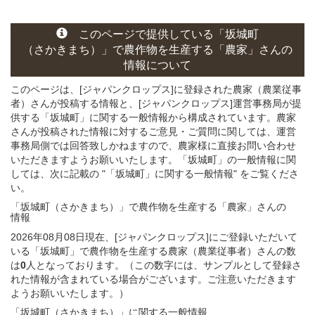
このページ
で
提供している
「坂城町
（さかきまち）」
で農作物を生産する
「農家」さん
の
情報について
このページは、[ジャパンクロップス]に登録された農家（農業従事
者）さんが投稿する情報と、[ジャパンクロップス]運営事務局が提
供する「坂城町」に関する一般情報から構成されています。農家
さんが投稿された情報に対するご意見・ご質問に関しては、運営
事務局側では回答致しかねますので、農家様に直接お問い合わせ
いただきますようお願いいたします。「坂城町」の一般情報に関
しては、次に記載の "「坂城町」に関する一般情報" をご覧くださ
い。
「坂城町（さかきまち）」
で農作物を生産する
「農家」さん
の
情報
2026年08月08日現在、[ジャパンクロップス]にご登録いただいて
いる「坂城町」で農作物を生産する農家（農業従事者）さんの数
は
0
人となっております。（この数字には、サンプルとして登録さ
れた情報が含まれている場合がございます。ご注意いただきます
ようお願いいたします。）
「坂城町（さかきまち）」
に関する
一般
情報