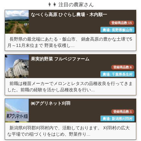
👨👩 注目の農家さん
なべくら高原 ひぐらし農場・木内順一
登録商品数:15
農場: 長野県飯山市
長野県の最北端にあたる・飯山市、 鍋倉高原の豊かな土壌で5
月～11月末位まで 野菜を収穫し...
果実的野菜 フルベジファーム
登録商品数:6
農場: 千葉県長生村
前職は種苗メーカーでメロンとレタスの品種改良を行ってきま
した。前職の経験を活かし品種改良を行い...
㈱アグリネット刈羽
登録商品数:1
農場: 新潟県刈羽村
新潟県刈羽郡刈羽村内で、活動しております。 刈羽村の広大
な平場での稲づくりをはじめ、野菜作り...