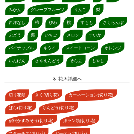
みかん
グレープフルーツ
りんご
梨
西洋なし
柿
びわ
桃
すもも
さくらんぼ
ぶどう
栗
いちご
メロン
すいか
パイナップル
キウイ
スイートコーン
オレンジ
いんげん
さやえんどう
そら豆
もやし
🌷 花き詳細へ
切り花類
きく(切り花)
カーネーション(切り花)
ばら(切り花)
りんどう(切り花)
宿根かすみそう(切り花)
洋ラン類(切り花)
スターチス(切り花)
ガーベラ(切り花)