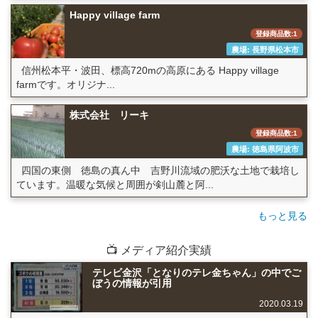
Happy village farm
登録商品数:1
農場: 長野県松本市
信州松本平・波田、標高720mの高原にある Happy village
farmです。オリジナ...
株式会社 リーキ
登録商品数:1
農場: 徳島県阿波市
四国の東側 徳島の真ん中 吉野川流域の肥沃な土地で栽培し
ています。温暖な気候と周囲が剣山麓と阿...
もっと見る
📺 メディア紹介実績
テレビ金沢「となりのテレ金ちゃん」の中でご
ぼうの情報が引用
2020.03.19