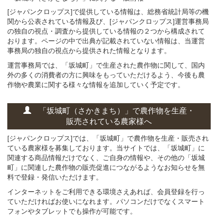
[ジャパンクロップス]で提供している情報は、総務省統計局等の機
関から公表されている情報及び、[ジャパンクロップス]運営事務局
の独自の視点・調査から提供している情報の２つから構成されて
おります。ページの中で出典が記載されていない情報は、当運営
事務局の独自の視点から提供された情報となります。
運営事務局では、「坂城町」で生産された農作物に関して、国内
外の多くの消費者の方に興味をもっていただけるよう、今後も農
作物や農業に関する様々な情報を追加していく予定です。
「坂城町（さかきまち）」
で
農作物を
生産・
販売されている
農家様へ
[ジャパンクロップス]では、「坂城町」で農作物を生産・販売され
ている農家様を募集しております。当サイトでは、「坂城町」に
関連する商品情報だけでなく、ご自身の情報や、その他の「坂城
町」に関連した農作物の販売促進につながるようなお知らせを無
料で登録・発信いただけます。
インターネットをご利用できる環境さえあれば、会員登録を行っ
ていただければお使いになれます。パソコンだけでなくスマート
フォンやタブレットでも操作が可能です。