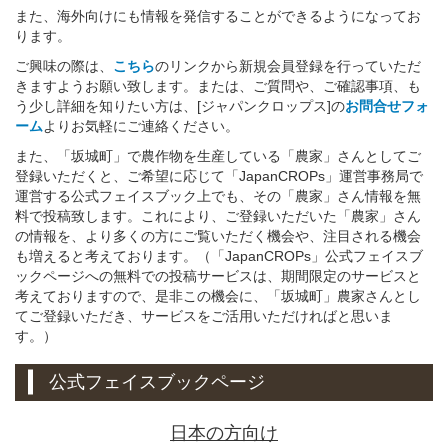
また、海外向けにも情報を発信することができるようになってお
ります。
ご興味の際は、
こちら
のリンクから新規会員登録を行っていただ
きますようお願い致します。または、ご質問や、ご確認事項、も
う少し詳細を知りたい方は、[ジャパンクロップス]の
お問合せフォ
ーム
よりお気軽にご連絡ください。
また、「坂城町」で農作物を生産している「農家」さんとしてご
登録いただくと、ご希望に応じて「JapanCROPs」運営事務局で
運営する公式フェイスブック上でも、その「農家」さん情報を無
料で投稿致します。これにより、ご登録いただいた「農家」さん
の情報を、より多くの方にご覧いただく機会や、注目される機会
も増えると考えております。（「JapanCROPs」公式フェイスブ
ックページへの無料での投稿サービスは、期間限定のサービスと
考えておりますので、是非この機会に、「坂城町」農家さんとし
てご登録いただき、サービスをご活用いただければと思いま
す。）
公式フェイスブックページ
日本の方向け