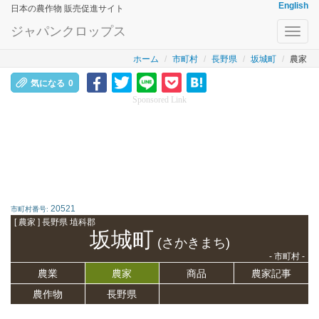
English
日本の農作物 販売促進サイト
ジャパンクロップス
Toggl
navig
ホーム
市町村
長野県
坂城町
農家
気になる
0
Sponsored Link
20521
市町村番号:
[ 農家 ] 長野県 埴科郡
坂城町
(さかきまち)
- 市町村 -
農業
農家
商品
農家記事
農作物
長野県