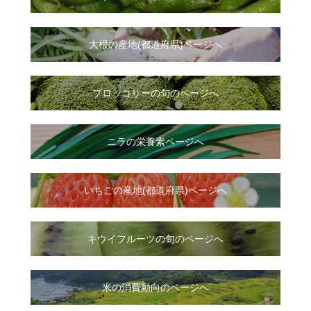
大根
の
産地(都道府県)ページへ
ブロッコリーの旬のページへ
ニラ
の
栄養素ページへ
いちご
の
産地(都道府県)ページへ
キウイフルーツの旬のページへ
米の消費動向のページへ