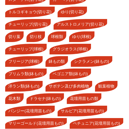
トルコギキョウ(切り花)
ゆり(切り花)
チューリップ(切り花)
アルストロメリア(切り花)
切り葉
切り枝
球根類
ゆり(球根)
チューリップ(球根)
グラジオラス(球根)
フリージア(球根)
鉢もの類
シクラメン(鉢もの)
プリムラ類(鉢もの)
ベゴニア類(鉢もの)
洋ラン類(鉢もの)
サボテン及び多肉植物
観葉植物
花木類
ドラセナ(鉢もの)
花壇用苗もの類
パンジー(花壇用苗もの)
サルビア(花壇用苗もの)
マリーゴールド(花壇用苗もの)
ペチュニア(花壇用苗もの)