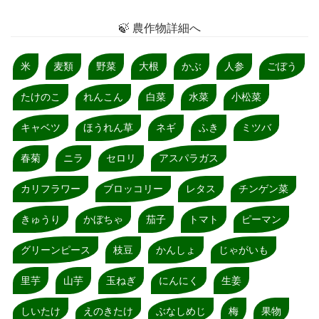
🍃 農作物詳細へ
米
麦類
野菜
大根
かぶ
人参
ごぼう
たけのこ
れんこん
白菜
水菜
小松菜
キャベツ
ほうれん草
ネギ
ふき
ミツバ
春菊
ニラ
セロリ
アスパラガス
カリフラワー
ブロッコリー
レタス
チンゲン菜
きゅうり
かぼちゃ
茄子
トマト
ピーマン
グリーンピース
枝豆
かんしょ
じゃがいも
里芋
山芋
玉ねぎ
にんにく
生姜
しいたけ
えのきたけ
ぶなしめじ
梅
果物