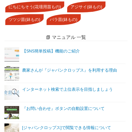
にちにちそう(花壇用苗もの)
アジサイ(鉢もの)
ツツジ苗(鉢もの)
バラ苗(鉢もの)
📗 マニュアル 一覧
【SNS簡単投稿】機能のご紹介
農家さんが『ジャパンクロップス』を利用する理由
インターネット検索で上位表示を目指しましょう
『お問い合わせ』ボタンの自動設置について
[ジャパンクロップス]で閲覧できる情報について