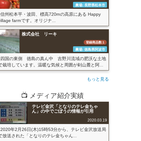
農場: 長野県松本市
信州松本平・波田、標高720mの高原にある Happy
village farmです。オリジナ...
株式会社 リーキ
登録商品数:1
農場: 徳島県阿波市
四国の東側 徳島の真ん中 吉野川流域の肥沃な土地
で栽培しています。温暖な気候と周囲が剣山麓と阿...
もっと見る
📺 メディア紹介実績
テレビ金沢「となりのテレ金ちゃ
ん」の中でごぼうの情報が引用
2020.03.19
2020年2月26日(木)15時53分から、テレビ金沢放送局
で放送された「となりのテレ金ちゃん...