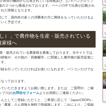
統計局等の機関から公表されている情報及び、[ジャパンクロップ
報の２つから構成されております。ページの中で出典が記載され
された情報となります。
関して、国内外の多くの消費者の方に興味をもっていただけるよ
ていく予定です。
し）」
で
農作物を
生産・販売されている
農家様へ
生産・販売されている農家様を募集しております。当サイトでは、
の情報や、その他の「四條畷市」に関連した農作物の販売促進に
ます。
登録を行っていただければお使いになれます。パソコンだけでな
になっております。
っていただきますようお願い致します。または、ご質問や、ご確
ップス]の
お問合せフォーム
よりお気軽にご連絡ください。
としてご登録いただくと、ご希望に応じて「JapanCROPs」
の「農家」さん情報を無料で投稿致します。これにより、ご登録