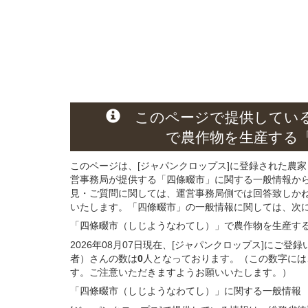
このページ
で
提供してい
で農作物を生産する
このページは、[ジャパンクロップス]に登録された農家
営事務局が提供する「四條畷市」に関する一般情報か
見・ご質問に関しては、運営事務局側では回答致しか
いたします。「四條畷市」の一般情報に関しては、次に記
「四條畷市（しじようなわてし）」
で農作物を生産す
2026年08月07日現在、[ジャパンクロップス]に
者）さんの数は
0
人となっております。（この数字には
す。ご注意いただきますようお願いいたします。）
「四條畷市（しじようなわてし）」
に関する
一般
情報