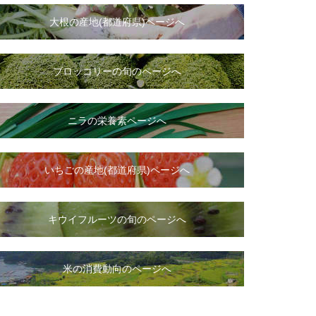
大根
の
産地(都道府県)ページへ
ブロッコリーの旬のページへ
ニラ
の
栄養素ページへ
いちご
の
産地(都道府県)ページへ
キウイフルーツの旬のページへ
米の消費動向のページへ