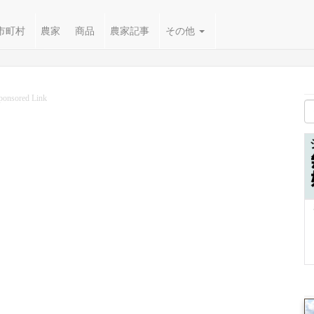
市町村
農家
商品
農家記事
その他
ponsored Link