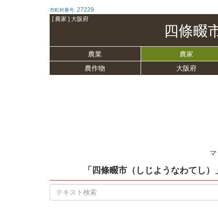
27229
市町村番号:
[ 農家 ] 大阪府
四條畷
農業
農家
農作物
大阪府
マ
「四條畷市（しじようなわてし）