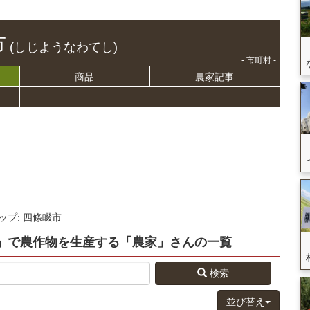
市
(しじようなわてし)
- 市町村 -
商品
農家記事
ップ: 四條畷市
」
で農作物を生産する
「農家」さん
の
一覧
検索
並び替え