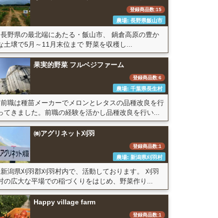
登録商品数:15
農場: 長野県飯山市
長野県の最北端にあたる・飯山市、 鍋倉高原の豊か
な土壌で5月～11月末位まで 野菜を収穫し...
果実的野菜 フルベジファーム
登録商品数:6
農場: 千葉県長生村
前職は種苗メーカーでメロンとレタスの品種改良を行
ってきました。前職の経験を活かし品種改良を行い...
㈱アグリネット刈羽
登録商品数:1
農場: 新潟県刈羽村
新潟県刈羽郡刈羽村内で、活動しております。 刈羽
村の広大な平場での稲づくりをはじめ、野菜作り...
Happy village farm
登録商品数:1