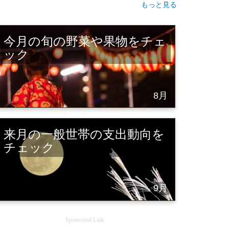
もっと見る
今月の旬の野菜や果物をチェ
ック
8月
来月の一般世帯の支出動向を
チェック
9月
Sponsored Link