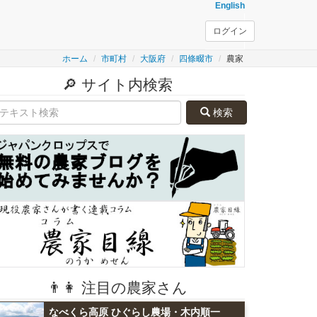
English
ログイン
ホーム
市町村
大阪府
四條畷市
農家
🔎 サイト内検索
検索
👨👩 注目の農家さん
なべくら高原 ひぐらし農場・木内順一