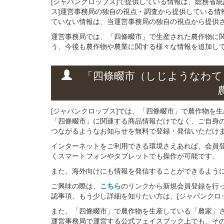
[ジャパンクロップス]で提供している情報は、総務省
ス]運営事務局の独自の視点・調査から提供している情
ていない情報は、当運営事務局の独自の視点から提供
運営事務局では、「四條畷市」で生産された農作物に
う、今後も農作物や農業に関する様々な情報を追加し
「四條畷市（しじようなわて
[ジャパンクロップス]では、「四條畷市」で農作物を
「四條畷市」に関連する商品情報だけでなく、ご自身
つながるようなお知らせを無料で登録・発信いただけ
インターネットをご利用できる環境さえあれば、会員
くスマートフォンやタブレットでも操作が可能です。
また、海外向けにも情報を発信することができるよう
ご興味の際は、
こちら
のリンクから新規会員登録を行
認事項、もう少し詳細を知りたい方は、[ジャパンクロ
また、「四條畷市」で農作物を生産している「農家」さん
運営事務局で運営する公式フェイスブック上でも、そ