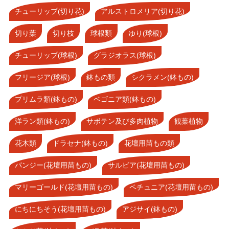
チューリップ(切り花)
アルストロメリア(切り花)
切り葉
切り枝
球根類
ゆり(球根)
チューリップ(球根)
グラジオラス(球根)
フリージア(球根)
鉢もの類
シクラメン(鉢もの)
プリムラ類(鉢もの)
ベゴニア類(鉢もの)
洋ラン類(鉢もの)
サボテン及び多肉植物
観葉植物
花木類
ドラセナ(鉢もの)
花壇用苗もの類
パンジー(花壇用苗もの)
サルビア(花壇用苗もの)
マリーゴールド(花壇用苗もの)
ペチュニア(花壇用苗もの)
にちにちそう(花壇用苗もの)
アジサイ(鉢もの)