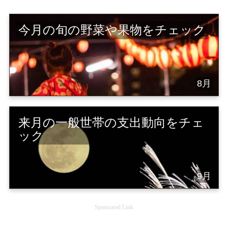
今月の旬の野菜や果物をチェック
8月
来月の一般世帯の支出動向をチェ
ック
9月
Sponsored Link