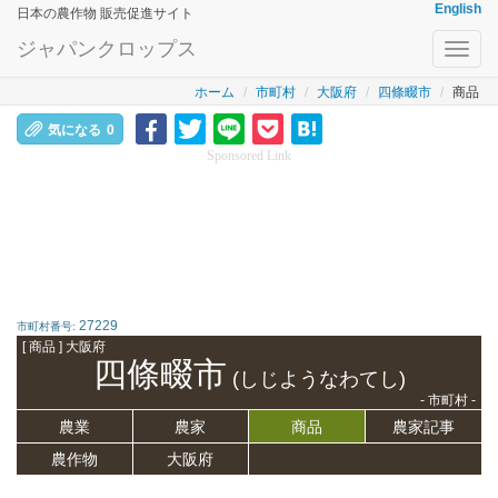
English
日本の農作物 販売促進サイト
ジャパンクロップス
Toggl
navig
ホーム
市町村
大阪府
四條畷市
商品
気になる
0
Sponsored Link
27229
市町村番号:
[ 商品 ] 大阪府
四條畷市
(しじようなわてし)
- 市町村 -
農業
農家
商品
農家記事
農作物
大阪府