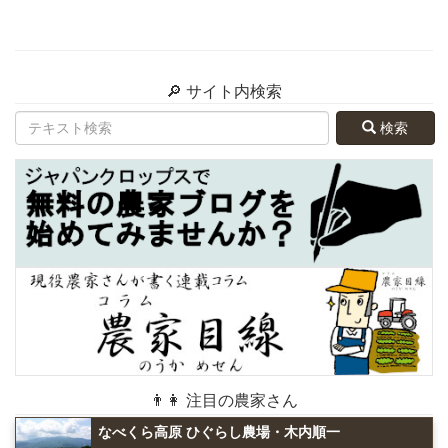
🔎 サイト内検索
検索
👨👩 注目の農家さん
なべくら高原 ひぐらし農場・木内順一