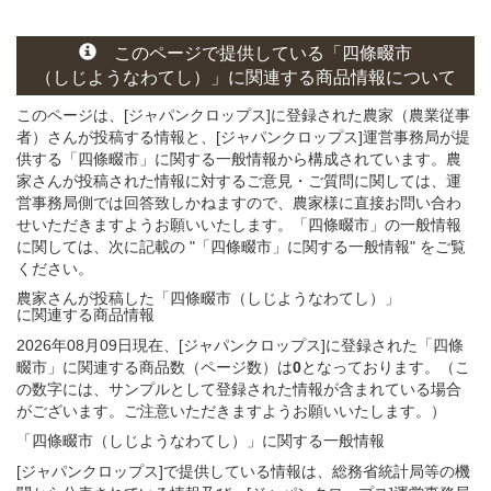
このページ
で
提供している
「四條畷市
（しじようなわてし）」
に関連する
商品
情報について
このページは、[ジャパンクロップス]に登録された農家（農業従事
者）さんが投稿する情報と、[ジャパンクロップス]運営事務局が提
供する「四條畷市」に関する一般情報から構成されています。農
家さんが投稿された情報に対するご意見・ご質問に関しては、運
営事務局側では回答致しかねますので、農家様に直接お問い合わ
せいただきますようお願いいたします。「四條畷市」の一般情報
に関しては、次に記載の "「四條畷市」に関する一般情報" をご覧
ください。
農家さんが投稿した「四條畷市（しじようなわてし）」
に関連する
商品
情報
2026年08月09日現在、[ジャパンクロップス]に登録された「四條
畷市」に関連する商品数（ページ数）は
0
となっております。（こ
の数字には、サンプルとして登録された情報が含まれている場合
がございます。ご注意いただきますようお願いいたします。）
「四條畷市（しじようなわてし）」
に関する
一般
情報
[ジャパンクロップス]で提供している情報は、総務省統計局等の機