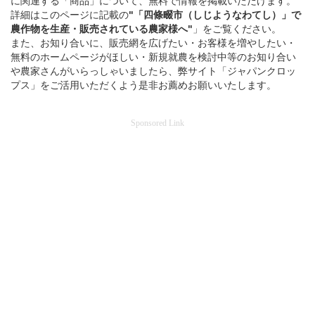
に関連する「商品」について、無料で情報を掲載いただけます。
詳細はこのページに記載の
"「四條畷市（しじようなわてし）」
で
農作物を
生産・販売されている
農家様へ"
」をご覧ください。
また、お知り合いに、販売網を広げたい・お客様を増やしたい・
無料のホームページがほしい・新規就農を検討中等のお知り合い
や農家さんがいらっしゃいましたら、弊サイト「ジャパンクロッ
プス」をご活用いただくよう是非お薦めお願いいたします。
Sponsored Link