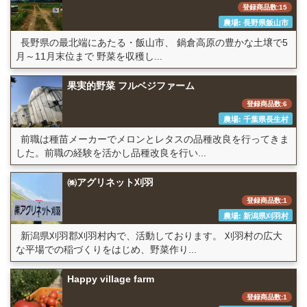
登録商品数:15
農場: 長野県飯山市
長野県の最北端にあたる・飯山市、 鍋倉高原の豊かな土壌で5
月～11月末位まで 野菜を収穫し...
果実的野菜 フルベジファーム
登録商品数:6
農場: 千葉県長生村
前職は種苗メーカーでメロンとレタスの品種改良を行ってきま
した。前職の経験を活かし品種改良を行い...
㈱アグリネット刈羽
登録商品数:1
農場: 新潟県刈羽村
新潟県刈羽郡刈羽村内で、活動しております。 刈羽村の広大
な平場での稲づくりをはじめ、野菜作り...
Happy village farm
登録商品数:1