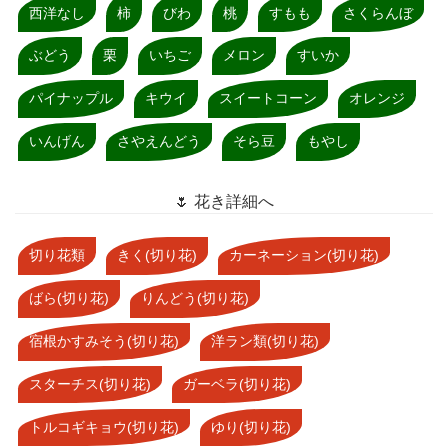
西洋なし
柿
びわ
桃
すもも
さくらんぼ
ぶどう
栗
いちご
メロン
すいか
パイナップル
キウイ
スイートコーン
オレンジ
いんげん
さやえんどう
そら豆
もやし
🌷 花き詳細へ
切り花類
きく(切り花)
カーネーション(切り花)
ばら(切り花)
りんどう(切り花)
宿根かすみそう(切り花)
洋ラン類(切り花)
スターチス(切り花)
ガーベラ(切り花)
トルコギキョウ(切り花)
ゆり(切り花)