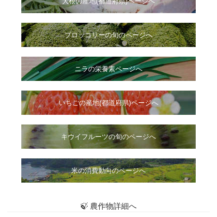
大根
の
産地(都道府県)ページへ
ブロッコリーの旬のページへ
ニラ
の
栄養素ページへ
いちご
の
産地(都道府県)ページへ
キウイフルーツの旬のページへ
米の消費動向のページへ
🍃 農作物詳細へ