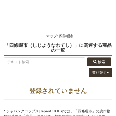
マップ: 四條畷市
「四條畷市（しじようなわてし）」
に関連する
商品
の
一覧
検索
並び替え
登録されていません
* ジャパンクロップス[JapanCROPs]では、「四條畷市」の農作物