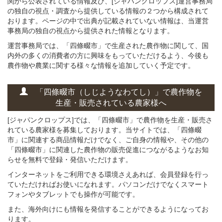
関から公表されている情報及び、[ジャパンクロップス]運営事務局
の独自の視点・調査から提供している情報の２つから構成されて
おります。ページの中で出典が記載されていない情報は、当運営
事務局の独自の視点から提供された情報となります。
運営事務局では、「四條畷市」で生産された農作物に関して、国
内外の多くの消費者の方に興味をもっていただけるよう、今後も
農作物や農業に関する様々な情報を追加していく予定です。
「四條畷市（しじようなわてし）」
で
農作物を
生産・販売されている
農家様へ
[ジャパンクロップス]では、「四條畷市」で農作物を生産・販売さ
れている農家様を募集しております。当サイトでは、「四條畷
市」に関連する商品情報だけでなく、ご自身の情報や、その他の
「四條畷市」に関連した農作物の販売促進につながるようなお知
らせを無料で登録・発信いただけます。
インターネットをご利用できる環境さえあれば、会員登録を行っ
ていただければお使いになれます。パソコンだけでなくスマート
フォンやタブレットでも操作が可能です。
また、海外向けにも情報を発信することができるようになってお
ります。