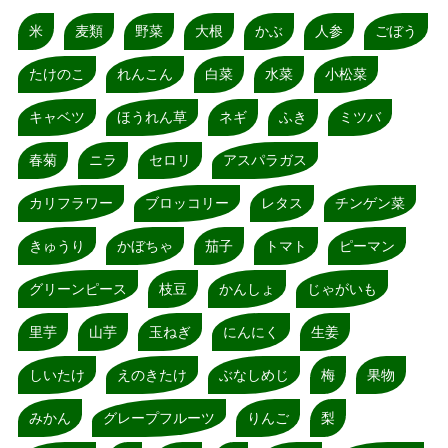
米
麦類
野菜
大根
かぶ
人参
ごぼう
たけのこ
れんこん
白菜
水菜
小松菜
キャベツ
ほうれん草
ネギ
ふき
ミツバ
春菊
ニラ
セロリ
アスパラガス
カリフラワー
ブロッコリー
レタス
チンゲン菜
きゅうり
かぼちゃ
茄子
トマト
ピーマン
グリーンピース
枝豆
かんしょ
じゃがいも
里芋
山芋
玉ねぎ
にんにく
生姜
しいたけ
えのきたけ
ぶなしめじ
梅
果物
みかん
グレープフルーツ
りんご
梨