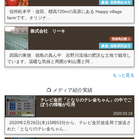
農場: 長野県松本市
信州松本平・波田、標高720mの高原にある Happy village
farmです。オリジナ...
株式会社 リーキ
登録商品数:1
農場: 徳島県阿波市
四国の東側 徳島の真ん中 吉野川流域の肥沃な土地で栽培し
ています。温暖な気候と周囲が剣山麓と阿...
もっと見る
📺 メディア紹介実績
テレビ金沢「となりのテレ金ちゃん」の中でご
ぼうの情報が引用
2020.03.19
2020年2月26日(木)15時53分から、テレビ金沢放送局で放送さ
れた「となりのテレ金ちゃん...