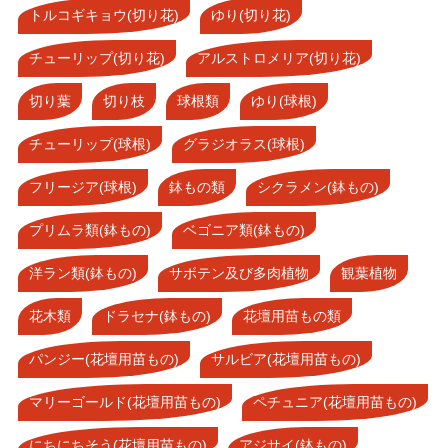
トルコギキョウ(切り花)
ゆり(切り花)
チューリップ(切り花)
アルストロメリア(切り花)
切り葉
切り枝
球根類
ゆり(球根)
チューリップ(球根)
グラジオラス(球根)
フリージア(球根)
鉢もの類
シクラメン(鉢もの)
プリムラ類(鉢もの)
ベゴニア類(鉢もの)
洋ラン類(鉢もの)
サボテン及び多肉植物
観葉植物
花木類
ドラセナ(鉢もの)
花壇用苗もの類
パンジー(花壇用苗もの)
サルビア(花壇用苗もの)
マリーゴールド(花壇用苗もの)
ペチュニア(花壇用苗もの)
にちにちそう(花壇用苗もの)
アジサイ(鉢もの)