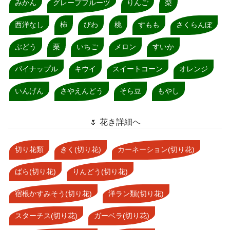
みかん
グレープフルーツ
りんご
梨
西洋なし
柿
びわ
桃
すもも
さくらんぼ
ぶどう
栗
いちご
メロン
すいか
パイナップル
キウイ
スイートコーン
オレンジ
いんげん
さやえんどう
そら豆
もやし
🌷 花き詳細へ
切り花類
きく(切り花)
カーネーション(切り花)
ばら(切り花)
りんどう(切り花)
宿根かすみそう(切り花)
洋ラン類(切り花)
スターチス(切り花)
ガーベラ(切り花)