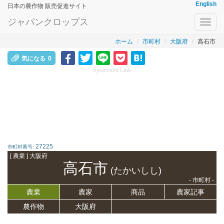
English
日本の農作物 販売促進サイト
ジャパンクロップス
Toggl
navig
ホーム
市町村
大阪府
高石市
気になる
0
Sponsored Link
27225
市町村番号:
[ 農業 ] 大阪府
高石市
(たかいしし)
- 市町村 -
農業
農家
商品
農家記事
農作物
大阪府