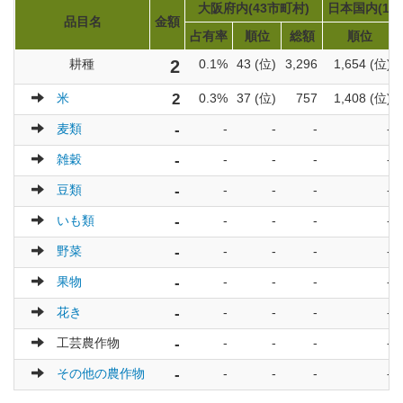
大阪府内(43市町村)
日本国内(17
品目名
金額
占有率
順位
総額
順位
耕種
2
0.1%
43 (位)
3,296
1,654 (位)
米
2
0.3%
37 (位)
757
1,408 (位)
麦類
-
-
-
-
-
雑穀
-
-
-
-
-
豆類
-
-
-
-
-
いも類
-
-
-
-
-
野菜
-
-
-
-
-
果物
-
-
-
-
-
花き
-
-
-
-
-
工芸農作物
-
-
-
-
-
その他の農作物
-
-
-
-
-