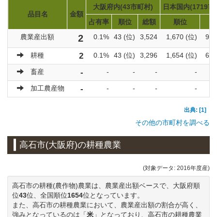
大阪府内(43市町村)
日本国内(1719市
品目名
金額
占有率
順位
総額
順位
総
農業産出額
2
0.1%
43 (位)
3,524
1,670 (位)
922
耕種
2
0.1%
43 (位)
3,296
1,654 (位)
600
畜産
-
-
-
-
-
加工農産物
-
-
-
-
-
出典: [1]
その他の市町村を調べる
高石市(大阪府)の耕種農業
(対象データ: 2016年度産)
高石市の耕種(農作物)農業は、農業産出額ベースで、大阪府順
位
43
位、全国順位
1654
位となっています。
また、高石市の耕種農業において、農業産出額の割合が高く、
強みとなっているのは「
米
」となっており、高石市の耕種農業