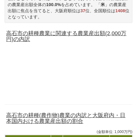
の農業産出額全体の
100.0%
を占めています。 「
米
」の農業産
出額に焦点を当てると、大阪府順位は
37
位、全国順位は
1408
位
となっています。
高石市の耕種農業に関連する農業産出額(2,000万
円)の内訳
高石市の耕種(農作物)農業の内訳と大阪府内・日
本国内おける農業産出額の割合
(金額単位: 1,000万円)