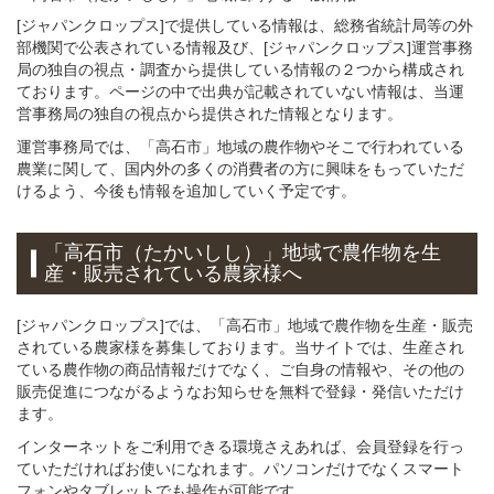
[ジャパンクロップス]で提供している情報は、総務省統計局等の外
部機関で公表されている情報及び、[ジャパンクロップス]運営事務
局の独自の視点・調査から提供している情報の２つから構成され
ております。ページの中で出典が記載されていない情報は、当運
営事務局の独自の視点から提供された情報となります。
運営事務局では、「高石市」地域の農作物やそこで行われている
農業に関して、国内外の多くの消費者の方に興味をもっていただ
けるよう、今後も情報を追加していく予定です。
「高石市（たかいしし）」
地域
で
農作物を
生
産・販売されている
農家様へ
[ジャパンクロップス]では、「高石市」地域で農作物を生産・販売
されている農家様を募集しております。当サイトでは、生産され
ている農作物の商品情報だけでなく、ご自身の情報や、その他の
販売促進につながるようなお知らせを無料で登録・発信いただけ
ます。
インターネットをご利用できる環境さえあれば、会員登録を行っ
ていただければお使いになれます。パソコンだけでなくスマート
フォンやタブレットでも操作が可能です。