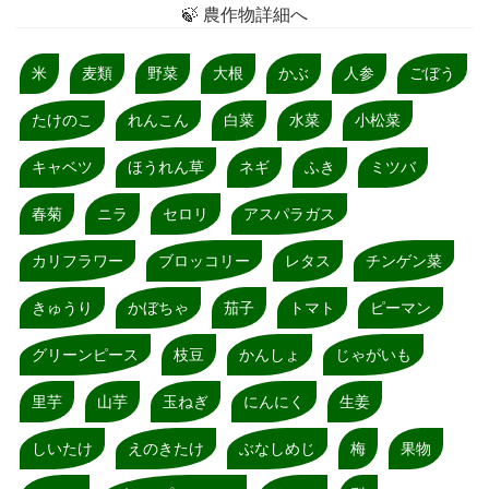
🍃 農作物詳細へ
米
麦類
野菜
大根
かぶ
人参
ごぼう
たけのこ
れんこん
白菜
水菜
小松菜
キャベツ
ほうれん草
ネギ
ふき
ミツバ
春菊
ニラ
セロリ
アスパラガス
カリフラワー
ブロッコリー
レタス
チンゲン菜
きゅうり
かぼちゃ
茄子
トマト
ピーマン
グリーンピース
枝豆
かんしょ
じゃがいも
里芋
山芋
玉ねぎ
にんにく
生姜
しいたけ
えのきたけ
ぶなしめじ
梅
果物