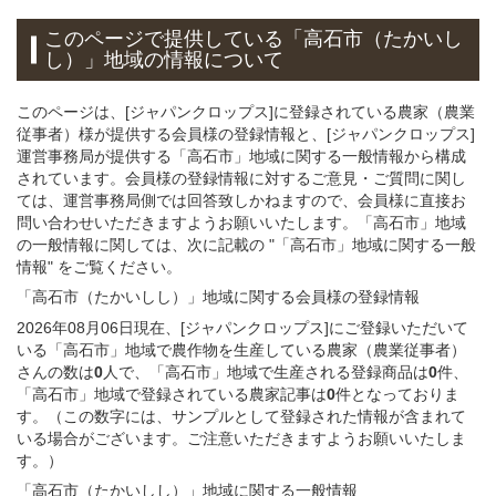
このページで提供している
「高石市（たかいし
し）」
地域
の情報について
このページは、[ジャパンクロップス]に登録されている農家（農業
従事者）様が提供する会員様の登録情報と、[ジャパンクロップス]
運営事務局が提供する「高石市」地域に関する一般情報から構成
されています。会員様の登録情報に対するご意見・ご質問に関し
ては、運営事務局側では回答致しかねますので、会員様に直接お
問い合わせいただきますようお願いいたします。「高石市」地域
の一般情報に関しては、次に記載の "「高石市」地域に関する一般
情報" をご覧ください。
「高石市（たかいしし）」
地域
に関する
会員様
の
登録
情報
2026年08月06日現在、[ジャパンクロップス]にご登録いただいて
いる「高石市」地域で農作物を生産している農家（農業従事者）
さんの数は
0
人で、「高石市」地域で生産される登録商品は
0
件、
「高石市」地域で登録されている農家記事は
0
件となっておりま
す。（この数字には、サンプルとして登録された情報が含まれて
いる場合がございます。ご注意いただきますようお願いいたしま
す。）
「高石市（たかいしし）」
地域
に関する
一般
情報