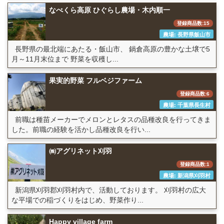
なべくら高原 ひぐらし農場・木内順一
登録商品数:15
農場: 長野県飯山市
長野県の最北端にあたる・飯山市、 鍋倉高原の豊かな土壌で5
月～11月末位まで 野菜を収穫し...
果実的野菜 フルベジファーム
登録商品数:6
農場: 千葉県長生村
前職は種苗メーカーでメロンとレタスの品種改良を行ってきま
した。前職の経験を活かし品種改良を行い...
㈱アグリネット刈羽
登録商品数:1
農場: 新潟県刈羽村
新潟県刈羽郡刈羽村内で、活動しております。 刈羽村の広大
な平場での稲づくりをはじめ、野菜作り...
Happy village farm