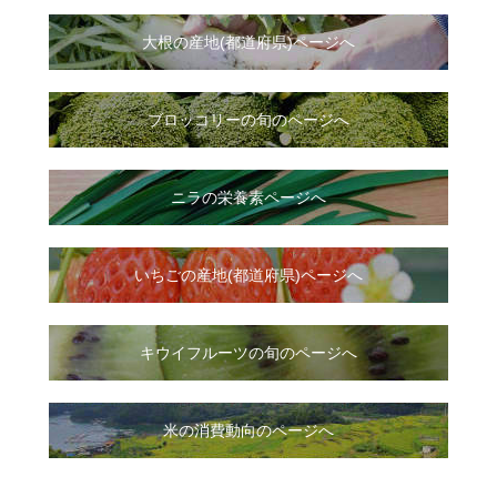
大根
の
産地(都道府県)ページへ
ブロッコリーの旬のページへ
ニラ
の
栄養素ページへ
いちご
の
産地(都道府県)ページへ
キウイフルーツの旬のページへ
米の消費動向のページへ