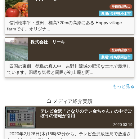
登録商品数:1
農場: 長野県松本市
信州松本平・波田、標高720mの高原にある Happy village
farmです。オリジナ...
株式会社 リーキ
登録商品数:1
農場: 徳島県阿波市
四国の東側 徳島の真ん中 吉野川流域の肥沃な土地で栽培し
ています。温暖な気候と周囲が剣山麓と阿...
もっと見る
📺 メディア紹介実績
テレビ金沢「となりのテレ金ちゃん」の中でご
ぼうの情報が引用
2020.03.19
2020年2月26日(木)15時53分から、テレビ金沢放送局で放送さ