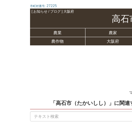
27225
市町村番号:
[ お知らせ / ブログ ] 大阪府
高石
農業
農家
農作物
大阪府
「高石市（たかいしし）」
に関連