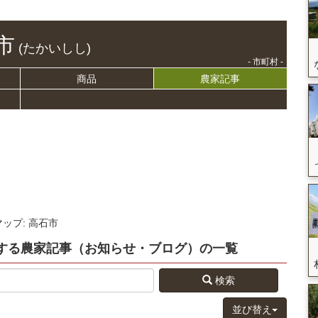
市
(たかいしし)
- 市町村 -
商品
農家記事
マップ: 高石市
する
農家記事（お知らせ・ブログ）
の
一覧
検索
並び替え