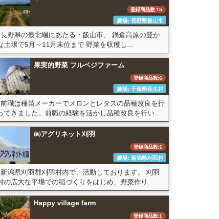
登録商品数:15
農場: 長野県飯山市
長野県の最北端にあたる・飯山市、 鍋倉高原の豊か
な土壌で5月～11月末位まで 野菜を収穫し...
果実的野菜 フルベジファーム
登録商品数:6
農場: 千葉県長生村
前職は種苗メーカーでメロンとレタスの品種改良を行
ってきました。前職の経験を活かし品種改良を行い...
㈱アグリネット刈羽
登録商品数:1
農場: 新潟県刈羽村
新潟県刈羽郡刈羽村内で、活動しております。 刈羽
村の広大な平場での稲づくりをはじめ、野菜作り...
Happy village farm
登録商品数:1