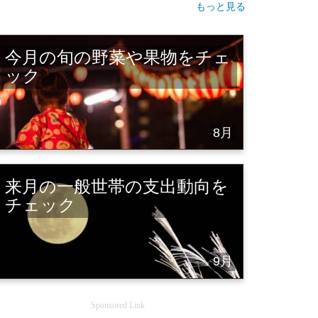
もっと見る
今月の旬の野菜や果物をチェ
ック
8月
来月の一般世帯の支出動向を
チェック
9月
Sponsored Link