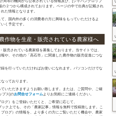
統計局等の機関から公表されている情報及び、[ジャパンクロップ
報の２つから構成されております。ページの中で出典が記載され
された情報となります。
して、国内外の多くの消費者の方に興味をもっていただけるよ
ていく予定です。
農作物を
生産・販売されている
農家様へ
産・販売されている農家様を募集しております。当サイトでは、
情報や、その他の「高石市」に関連した農作物の販売促進につな
。
登録を行っていただければお使いになれます。パソコンだけでな
になっております。
っていただきますようお願い致します。または、ご質問や、ご確
ップス]の
お問合せフォーム
よりお気軽にご連絡ください。
ブログ）をご登録いただくと、ご希望に応じて、
イスブック上でも、その「農家記事」情報を無料で投稿致します。こ
・ブログ）の情報を、より多くの方にご覧いただく機会や、農家