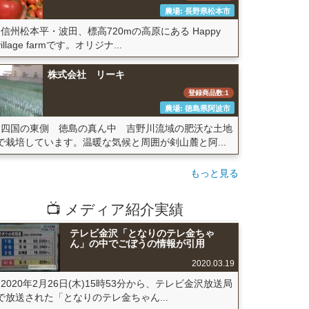
農場: 長野県松本市
信州松本平・波田、標高720mの高原にある Happy
village farmです。オリジナ...
株式会社 リーキ
登録商品数:1
農場: 徳島県阿波市
四国の東側 徳島の真ん中 吉野川流域の肥沃な土地
で栽培しています。温暖な気候と周囲が剣山麓と阿...
もっと見る
📺 メディア紹介実績
テレビ金沢「となりのテレ金ちゃ
ん」の中でごぼうの情報が引用
2020.03.19
2020年2月26日(木)15時53分から、テレビ金沢放送局
で放送された「となりのテレ金ちゃん...