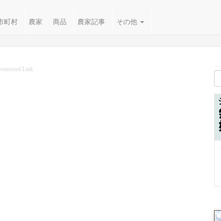
市町村
農家
商品
農家記事
その他
ponsored Link