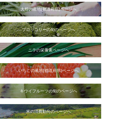
大根
の
産地(都道府県)ページへ
ブロッコリーの旬のページへ
ニラ
の
栄養素ページへ
いちご
の
産地(都道府県)ページへ
キウイフルーツの旬のページへ
米の消費動向のページへ