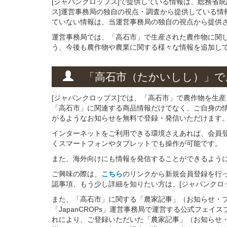
[ジャパンクロップス]で提供している情報は、総務省
ス]運営事務局の独自の視点・調査から提供している情
ていない情報は、当運営事務局の独自の視点から提供
運営事務局では、「高石市」で生産された農作物に関
う、今後も農作物や農業に関する様々な情報を追加し
「高石市（たかいしし）」
で
[ジャパンクロップス]では、「高石市」で農作物を生
「高石市」に関連する商品情報だけでなく、ご自身の
がるようなお知らせを無料で登録・発信いただけます
インターネットをご利用できる環境さえあれば、会員
くスマートフォンやタブレットでも操作が可能です。
また、海外向けにも情報を発信することができるよう
ご興味の際は、
こちら
のリンクから新規会員登録を行
認事項、もう少し詳細を知りたい方は、[ジャパンクロ
また、「高石市」に関する「農家記事」（お知らせ・
「JapanCROPs」運営事務局で運営する公式フェ
れにより、ご登録いただいた「農家記事」（お知らせ