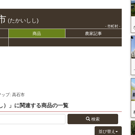
市
(たかいしし)
- 市町村 -
商品
農家記事
マップ: 高石市
し）」
に関連する
商品
の
一覧
検索
並び替え