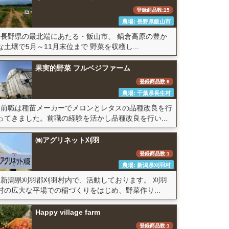
登録商品数:15
農場: 長野県飯山市
長野県の最北端にあたる・飯山市、 鍋倉高原の豊か
な土壌で5月～11月末位まで 野菜を収穫し...
果実的野菜 フルベジファーム
登録商品数:6
農場: 千葉県長生村
前職は種苗メーカーでメロンとレタスの品種改良を行
ってきました。前職の経験を活かし品種改良を行い...
㈱アグリネット刈羽
登録商品数:1
農場: 新潟県刈羽村
新潟県刈羽郡刈羽村内で、活動しております。 刈羽
村の広大な平場での稲づくりをはじめ、野菜作り...
Happy village farm
登録商品数:1