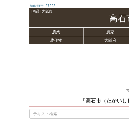
27225
市町村番号:
[ 商品 ] 大阪府
高石
農業
農家
農作物
大阪府
「高石市（たかいし