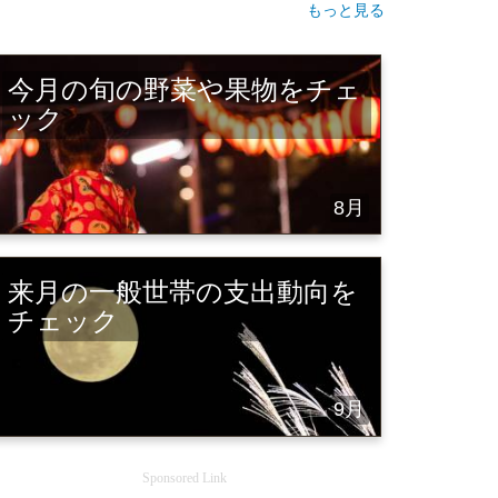
もっと見る
今月の旬の野菜や果物をチェ
ック
8月
来月の一般世帯の支出動向を
チェック
9月
Sponsored Link