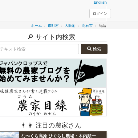
English
ログイン
ホーム
市町村
大阪府
高石市
商品
🔎 サイト内検索
検索
👨👩 注目の農家さん
なべくら高原 ひぐらし農場・木内順一