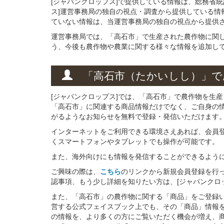
[ジャパンクロップス]で提供している情報は、総務省
ス]運営事務局の独自の視点・調査から提供している情
ていない情報は、当運営事務局の独自の視点から提供
運営事務局では、「高石市」で生産された農作物に関
う、今後も農作物や農業に関する様々な情報を追加し
「高石市（たかいしし）」
で
[ジャパンクロップス]では、「高石市」で農作物を生
「高石市」に関連する商品情報だけでなく、ご自身の
がるようなお知らせを無料で登録・発信いただけます
インターネットをご利用できる環境さえあれば、会員
くスマートフォンやタブレットでも操作が可能です。
また、海外向けにも情報を発信することができるよう
ご興味の際は、
こちら
のリンクから新規会員登録を行
認事項、もう少し詳細を知りたい方は、[ジャパンクロ
また、「高石市」の農作物に関する「商品」をご登録いた
営する公式フェイスブック上でも、その「商品」情報
の情報を、より多くの方にご覧いただく機会が増え、