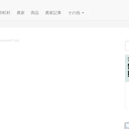
市町村
農家
商品
農家記事
その他
ponsored Link