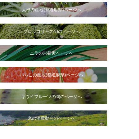
大根
の
産地(都道府県)ページへ
ブロッコリーの旬のページへ
ニラ
の
栄養素ページへ
いちご
の
産地(都道府県)ページへ
キウイフルーツの旬のページへ
米の消費動向のページへ