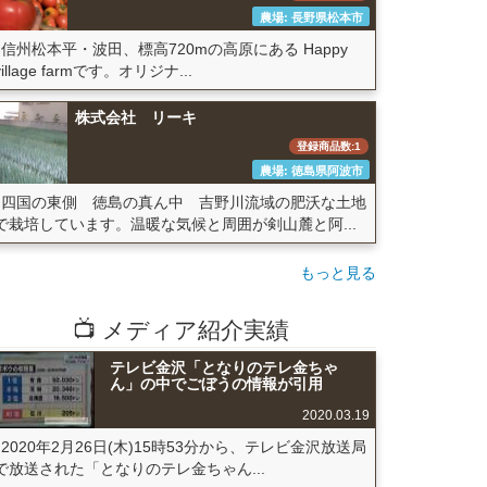
農場: 長野県松本市
信州松本平・波田、標高720mの高原にある Happy
village farmです。オリジナ...
株式会社 リーキ
登録商品数:1
農場: 徳島県阿波市
四国の東側 徳島の真ん中 吉野川流域の肥沃な土地
で栽培しています。温暖な気候と周囲が剣山麓と阿...
もっと見る
📺 メディア紹介実績
テレビ金沢「となりのテレ金ちゃ
ん」の中でごぼうの情報が引用
2020.03.19
2020年2月26日(木)15時53分から、テレビ金沢放送局
で放送された「となりのテレ金ちゃん...