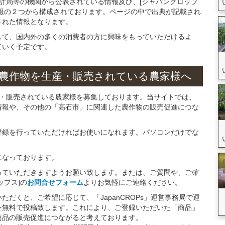
統計局等の機関から公表されている情報及び、[ジャパンクロップ
報の２つから構成されております。ページの中で出典が記載され
された情報となります。
して、国内外の多くの消費者の方に興味をもっていただけるよ
ていく予定です。
農作物を
生産・販売されている
農家様へ
産・販売されている農家様を募集しております。当サイトでは、
情報や、その他の「高石市」に関連した農作物の販売促進につな
。
登録を行っていただければお使いになれます。パソコンだけでな
になっております。
っていただきますようお願い致します。または、ご質問や、ご確
ップス]の
お問合せフォーム
よりお気軽にご連絡ください。
だくと、ご希望に応じて、「JapanCROPs」運営事務局で運
を無料で投稿致します。これにより、ご登録いただいた「商品」
商品の販売促進につながると考えております。