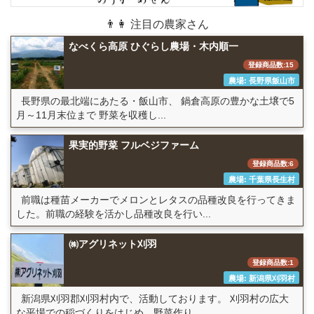
👨👩 注目の農家さん
なべくら高原 ひぐらし農場・木内順一
登録商品数:15
農場: 長野県飯山市
長野県の最北端にあたる・飯山市、 鍋倉高原の豊かな土壌で5
月～11月末位まで 野菜を収穫し...
果実的野菜 フルベジファーム
登録商品数:6
農場: 千葉県長生村
前職は種苗メーカーでメロンとレタスの品種改良を行ってきま
した。前職の経験を活かし品種改良を行い...
㈱アグリネット刈羽
登録商品数:1
農場: 新潟県刈羽村
新潟県刈羽郡刈羽村内で、活動しております。 刈羽村の広大
な平場での稲づくりをはじめ、野菜作り...