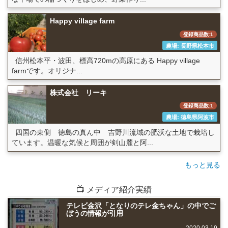
Happy village farm
登録商品数:1
農場: 長野県松本市
信州松本平・波田、標高720mの高原にある Happy village
farmです。オリジナ...
株式会社 リーキ
登録商品数:1
農場: 徳島県阿波市
四国の東側 徳島の真ん中 吉野川流域の肥沃な土地で栽培し
ています。温暖な気候と周囲が剣山麓と阿...
もっと見る
📺 メディア紹介実績
テレビ金沢「となりのテレ金ちゃん」の中でご
ぼうの情報が引用