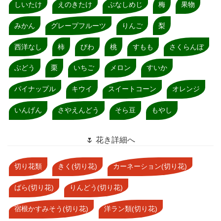
しいたけ
えのきたけ
ぶなしめじ
梅
果物
みかん
グレープフルーツ
りんご
梨
西洋なし
柿
びわ
桃
すもも
さくらんぼ
ぶどう
栗
いちご
メロン
すいか
パイナップル
キウイ
スイートコーン
オレンジ
いんげん
さやえんどう
そら豆
もやし
🌷 花き詳細へ
切り花類
きく(切り花)
カーネーション(切り花)
ばら(切り花)
りんどう(切り花)
宿根かすみそう(切り花)
洋ラン類(切り花)