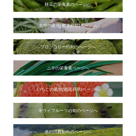
枝豆の栄養素のページへ
大根
の
産地(都道府県)ページへ
ブロッコリーの旬のページへ
ニラ
の
栄養素ページへ
いちご
の
産地(都道府県)ページへ
キウイフルーツの旬のページへ
米の消費動向のページへ