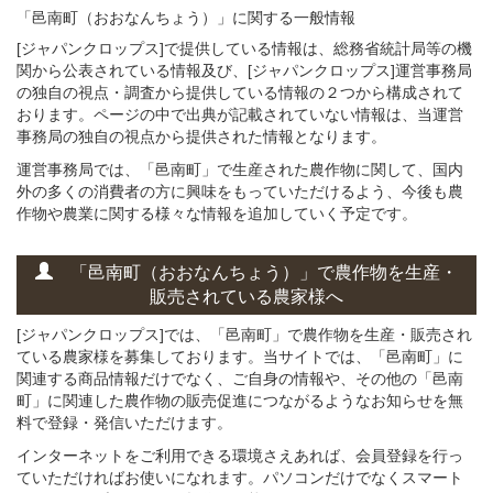
「邑南町（おおなんちょう）」
に関する
一般
情報
[ジャパンクロップス]で提供している情報は、総務省統計局等の機
関から公表されている情報及び、[ジャパンクロップス]運営事務局
の独自の視点・調査から提供している情報の２つから構成されて
おります。ページの中で出典が記載されていない情報は、当運営
事務局の独自の視点から提供された情報となります。
運営事務局では、「邑南町」で生産された農作物に関して、国内
外の多くの消費者の方に興味をもっていただけるよう、今後も農
作物や農業に関する様々な情報を追加していく予定です。
「邑南町（おおなんちょう）」
で
農作物を
生産・
販売されている
農家様へ
[ジャパンクロップス]では、「邑南町」で農作物を生産・販売され
ている農家様を募集しております。当サイトでは、「邑南町」に
関連する商品情報だけでなく、ご自身の情報や、その他の「邑南
町」に関連した農作物の販売促進につながるようなお知らせを無
料で登録・発信いただけます。
インターネットをご利用できる環境さえあれば、会員登録を行っ
ていただければお使いになれます。パソコンだけでなくスマート