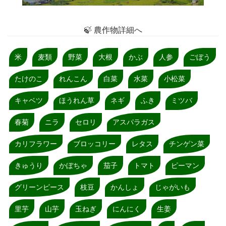
🍃 農作物詳細へ
米
麦類
野菜
大根
かぶ
人参
ごぼう
たけのこ
れんこん
白菜
水菜
小松菜
キャベツ
ほうれん草
ネギ
ふき
ミツバ
春菊
ニラ
セロリ
アスパラガス
カリフラワー
ブロッコリー
レタス
チンゲン菜
きゅうり
かぼちゃ
茄子
トマト
ピーマン
グリーンピース
枝豆
かんしょ
じゃがいも
里芋
山芋
玉ねぎ
にんにく
生姜