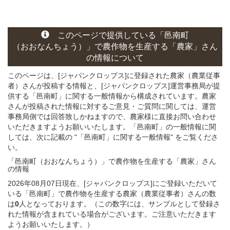
このページ
で
提供している
「邑南町
（おおなんちょう）」
で農作物を生産する
「農家」さん
の
情報について
このページは、[ジャパンクロップス]に登録された農家（農業従事
者）さんが投稿する情報と、[ジャパンクロップス]運営事務局が提
供する「邑南町」に関する一般情報から構成されています。農家
さんが投稿された情報に対するご意見・ご質問に関しては、運営
事務局側では回答致しかねますので、農家様に直接お問い合わせ
いただきますようお願いいたします。「邑南町」の一般情報に関
しては、次に記載の "「邑南町」に関する一般情報" をご覧くださ
い。
「邑南町（おおなんちょう）」
で農作物を生産する
「農家」さん
の
情報
2026年08月07日現在、[ジャパンクロップス]にご登録いただいて
いる「邑南町」で農作物を生産する農家（農業従事者）さんの数
は
0
人となっております。（この数字には、サンプルとして登録さ
れた情報が含まれている場合がございます。ご注意いただきます
ようお願いいたします。）