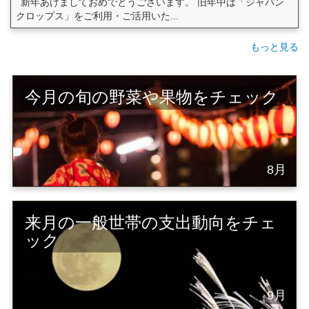
新年あけましておめでとうございます。 旧年中は「ジャパン
クロップス」をご利用・ご活用いた...
もっと見る
今月の旬の野菜や果物をチェック
8月
来月の一般世帯の支出動向をチェ
ック
9月