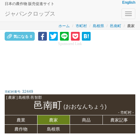
English
日本の農作物 販売促進サイト
ジャパンクロップス
Toggl
navig
ホーム
市町村
島根県
邑南町
農家
気になる
0
Sponsored Link
32449
市町村番号:
[ 農家 ] 島根県 邑智郡
邑南町
(おおなんちょう)
- 市町村 -
農業
農家
商品
農家記事
農作物
島根県