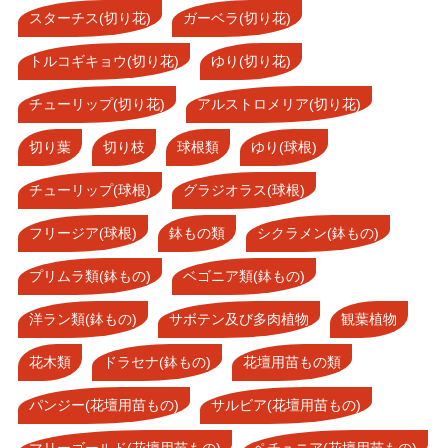
スターチス(切り花)
ガーベラ(切り花)
トルコギキョウ(切り花)
ゆり(切り花)
チューリップ(切り花)
アルストロメリア(切り花)
切り葉
切り枝
球根類
ゆり(球根)
チューリップ(球根)
グラジオラス(球根)
フリージア(球根)
鉢もの類
シクラメン(鉢もの)
プリムラ類(鉢もの)
ベゴニア類(鉢もの)
洋ラン類(鉢もの)
サボテン及び多肉植物
観葉植物
花木類
ドラセナ(鉢もの)
花壇用苗もの類
パンジー(花壇用苗もの)
サルビア(花壇用苗もの)
マリーゴールド(花壇用苗もの)
ペチュニア(花壇用苗もの)