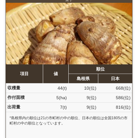
順位
項目
値
島根県
日本
収穫量
44(t)
10(位)
668(位)
作付面積
5(ha)
9(位)
586(位)
出荷量
7(t)
9(位)
816(位)
*島根県内の順位は21の市町村の中の順位、日本の順位は全国1805の市
町村の中の順位となっています。