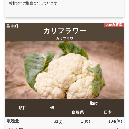
町村の中の順位となっています。
2005年度産
邑南町
カリフラワー
カリフラワ
順位
項目
値
島根県
日本
収穫量
31(t)
1(位)
104(位)