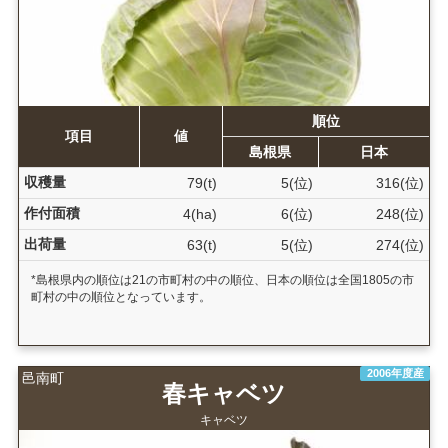
順位
項目
値
島根県
日本
収穫量
79(t)
5(位)
316(位)
作付面積
4(ha)
6(位)
248(位)
出荷量
63(t)
5(位)
274(位)
*島根県内の順位は21の市町村の中の順位、日本の順位は全国1805の市
町村の中の順位となっています。
2006年度産
邑南町
春キャベツ
キャベツ