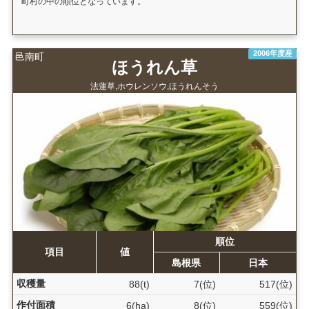
町村の中の順位となっています。
2006年度産
邑南町
ほうれん草
法蓮草,ホウレンソウ,ほうれんそう
順位
項目
値
島根県
日本
収穫量
88(t)
7(位)
517(位)
作付面積
6(ha)
8(位)
559(位)