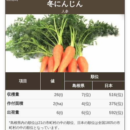
冬にんじん
人参
順位
項目
値
島根県
日本
収穫量
26(t)
7(位)
516(位)
作付面積
2(ha)
4(位)
375(位)
出荷量
6(t)
6(位)
592(位)
*島根県内の順位は21の市町村の中の順位、日本の順位は全国1805の市
町村の中の順位となっています。