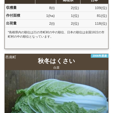
収穫量
8(t)
2(位)
109(位)
作付面積
1(ha)
1(位)
81(位)
出荷量
2(t)
2(位)
118(位)
*島根県内の順位は21の市町村の中の順位、日本の順位は全国1822の市
町村の中の順位となっています。
2006年度産
邑南町
秋冬はくさい
白菜