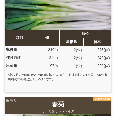
順位
項目
値
島根県
日本
収穫量
210(t)
2(位)
295(位)
作付面積
13(ha)
2(位)
249(位)
出荷量
197(t)
1(位)
226(位)
*島根県内の順位は21の市町村の中の順位、日本の順位は全国1805の市
町村の中の順位となっています。
2004年度産
邑南町
春菊
しゅんぎく,シュンギク