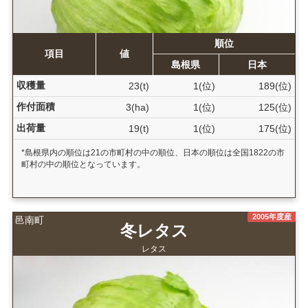
順位
項目
値
島根県
日本
収穫量
23(t)
1(位)
189(位)
作付面積
3(ha)
1(位)
125(位)
出荷量
19(t)
1(位)
175(位)
*島根県内の順位は21の市町村の中の順位、日本の順位は全国1822の市
町村の中の順位となっています。
2005年度産
邑南町
冬レタス
レタス