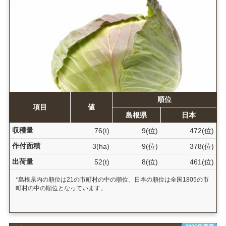
順位
項目
値
島根県
日本
収穫量
76(t)
9(位)
472(位)
作付面積
3(ha)
9(位)
378(位)
出荷量
52(t)
8(位)
461(位)
*島根県内の順位は21の市町村の中の順位、日本の順位は全国1805の市
町村の中の順位となっています。