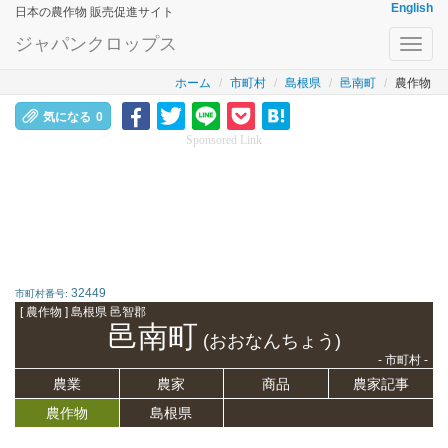
English
日本の農作物 販売促進サイト
ジャパンクロップス
Toggl
navig
ホーム
市町村
島根県
邑南町
農作物
気になる
0
Sponsored Link
32449
市町村番号:
[ 農作物 ] 島根県 邑智郡
邑南町
(おおなんちょう)
- 市町村 -
農業
農家
商品
農家記事
農作物
島根県