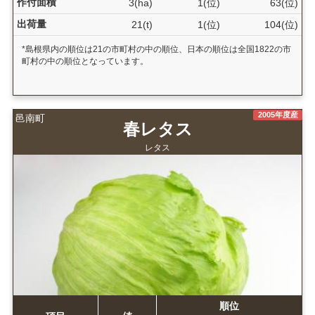
作付面積
3(ha)
1(位)
63(位)
出荷量
21(t)
1(位)
104(位)
*島根県内の順位は21の市町村の中の順位、日本の順位は全国1822の市
町村の中の順位となっています。
2005年度産
邑南町
春レタス
レタス
順位