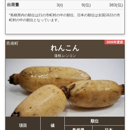
出荷量
3(t)
9(位)
383(位)
*島根県内の順位は21の市町村の中の順位、日本の順位は全国1822の市
町村の中の順位となっています。
2005年度産
邑南町
れんこん
蓮根,レンコン
順位
項目
値
島根県
日本