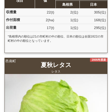
項目
値
島根県
日本
収穫量
22(t)
2(位)
305(位)
作付面積
2(ha)
1(位)
168(位)
出荷量
17(t)
1(位)
295(位)
*島根県内の順位は21の市町村の中の順位、日本の順位は全国1822の市
町村の中の順位となっています。
2005年度産
邑南町
夏秋レタス
レタス