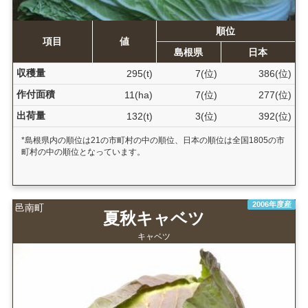
順位
項目
値
島根県
日本
収穫量
295(t)
7(位)
386(位)
作付面積
11(ha)
7(位)
277(位)
出荷量
132(t)
3(位)
392(位)
*島根県内の順位は21の市町村の中の順位、日本の順位は全国1805の市
町村の中の順位となっています。
2006年度産
邑南町
夏秋キャベツ
キャベツ