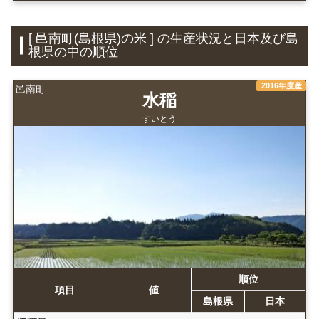
[ 邑南町(島根県)の米 ] の生産状況と日本及び島
根県の中の順位
2016年度産
邑南町
水稲
すいとう
順位
項目
値
島根県
日本