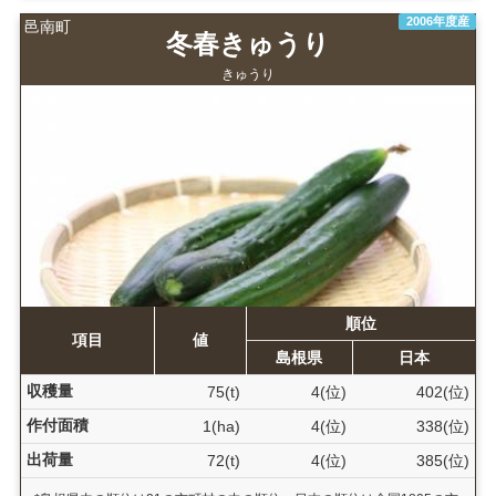
2006年度産
邑南町
冬春きゅうり
きゅうり
順位
項目
値
島根県
日本
収穫量
75(t)
4(位)
402(位)
作付面積
1(ha)
4(位)
338(位)
出荷量
72(t)
4(位)
385(位)