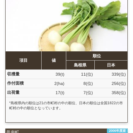
順位
項目
値
島根県
日本
収穫量
39(t)
11(位)
339(位)
作付面積
2(ha)
8(位)
256(位)
出荷量
17(t)
7(位)
358(位)
*島根県内の順位は21の市町村の中の順位、日本の順位は全国1822の市
町村の中の順位となっています。
2006年度産
邑南町