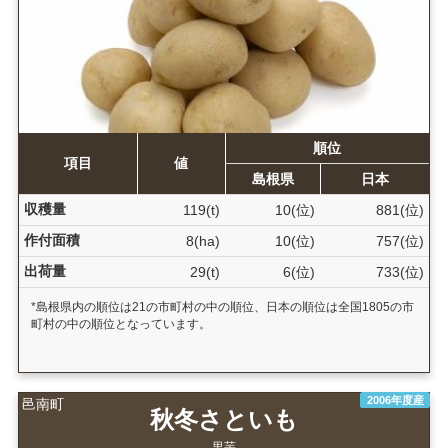
順位
項目
値
島根県
日本
収穫量
119(t)
10(位)
881(位)
作付面積
8(ha)
10(位)
757(位)
出荷量
29(t)
6(位)
733(位)
*島根県内の順位は21の市町村の中の順位、日本の順位は全国1805の市
町村の中の順位となっています。
2006年度産
邑南町
秋冬さといも
里芋