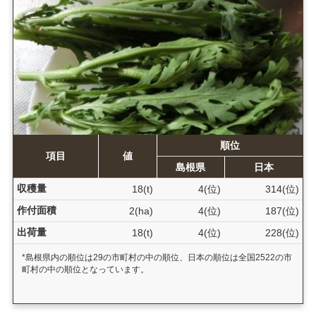
順位
項目
値
島根県
日本
収穫量
18(t)
4(位)
314(位)
作付面積
2(ha)
4(位)
187(位)
出荷量
18(t)
4(位)
228(位)
*島根県内の順位は29の市町村の中の順位、日本の順位は全国2522の市
町村の中の順位となっています。