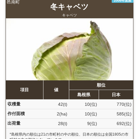
2006年度産
邑南町
冬キャベツ
キャベツ
順位
項目
値
島根県
日本
収穫量
42(t)
10(位)
770(位)
作付面積
2(ha)
10(位)
585(位)
出荷量
28(t)
9(位)
692(位)
*島根県内の順位は21の市町村の中の順位、日本の順位は全国1805の市