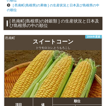
の順位
[ 邑南町(島根県)の果物 ] の生産状況と日本及び島根県の中
の順位
[ 邑南町(島根県)の雑穀類 ] の生産状況と日本及
び島根県の中の順位
2006年度産
邑南町
スイートコーン
トウモロコシ,とうもろこし
順位
項目
値