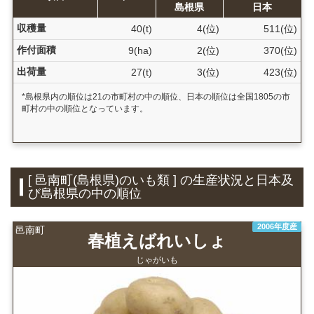
島根県
日本
収穫量
40(t)
4(位)
511(位)
作付面積
9(ha)
2(位)
370(位)
出荷量
27(t)
3(位)
423(位)
*島根県内の順位は21の市町村の中の順位、日本の順位は全国1805の市
町村の中の順位となっています。
[ 邑南町(島根県)のいも類 ] の生産状況と日本及
び島根県の中の順位
2006年度産
邑南町
春植えばれいしょ
じゃがいも