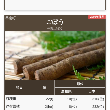
2005年度産
邑南町
ごぼう
牛蒡,ゴボウ
順位
項目
値
島根県
日本
収穫量
22(t)
10(位)
310(位)
作付面積
2(ha)
8(位)
232(位)