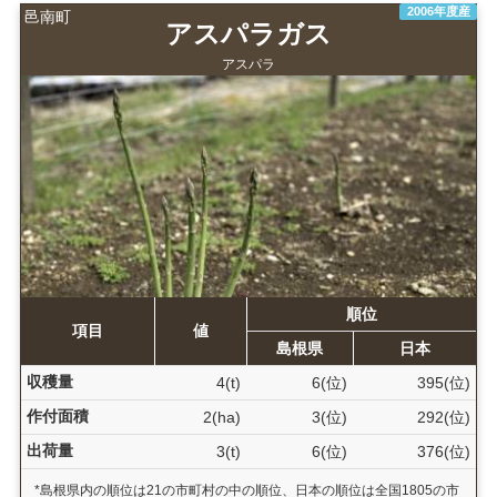
2006年度産
邑南町
アスパラガス
アスパラ
順位
項目
値
島根県
日本
収穫量
4(t)
6(位)
395(位)
作付面積
2(ha)
3(位)
292(位)
出荷量
3(t)
6(位)
376(位)
*島根県内の順位は21の市町村の中の順位、日本の順位は全国1805の市