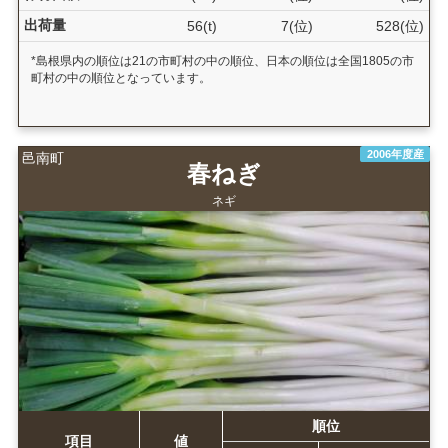
出荷量
56(t)
7(位)
528(位)
*島根県内の順位は21の市町村の中の順位、日本の順位は全国1805の市
町村の中の順位となっています。
2006年度産
邑南町
春ねぎ
ネギ
順位
項目
値