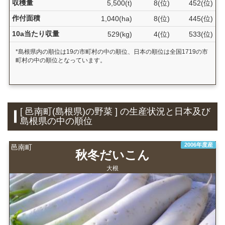
収穫量
5,500(t)
8(位)
452(位)
作付面積
1,040(ha)
8(位)
445(位)
10a当たり収量
529(kg)
4(位)
533(位)
*島根県内の順位は19の市町村の中の順位、日本の順位は全国1719の市
町村の中の順位となっています。
[ 邑南町(島根県)の野菜 ] の生産状況と日本及び
島根県の中の順位
2006年度産
邑南町
秋冬だいこん
大根