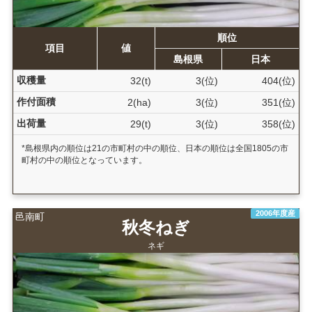
順位
項目
値
島根県
日本
収穫量
32(t)
3(位)
404(位)
作付面積
2(ha)
3(位)
351(位)
出荷量
29(t)
3(位)
358(位)
*島根県内の順位は21の市町村の中の順位、日本の順位は全国1805の市
町村の中の順位となっています。
2006年度産
邑南町
秋冬ねぎ
ネギ