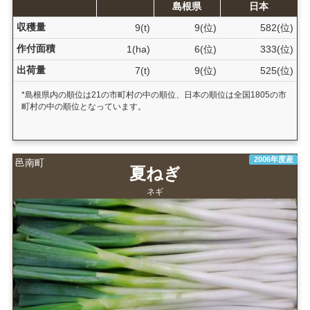
島根県
日本
収穫量
9(t)
9(位)
582(位)
作付面積
1(ha)
6(位)
333(位)
出荷量
7(t)
9(位)
525(位)
*島根県内の順位は21の市町村の中の順位、日本の順位は全国1805の市
町村の中の順位となっています。
2006年度産
邑南町
夏ねぎ
ネギ