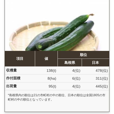
順位
項目
値
島根県
日本
収穫量
138(t)
4(位)
478(位)
作付面積
8(ha)
6(位)
311(位)
出荷量
95(t)
4(位)
445(位)
*島根県内の順位は21の市町村の中の順位、日本の順位は全国1805の市
町村の中の順位となっています。