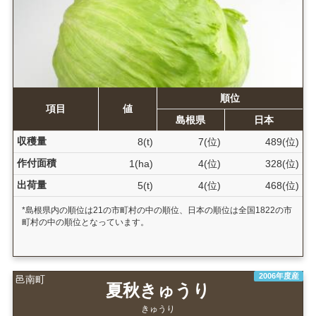
順位
項目
値
島根県
日本
収穫量
8(t)
7(位)
489(位)
作付面積
1(ha)
4(位)
328(位)
出荷量
5(t)
4(位)
468(位)
*島根県内の順位は21の市町村の中の順位、日本の順位は全国1822の市
町村の中の順位となっています。
2006年度産
邑南町
夏秋きゅうり
きゅうり