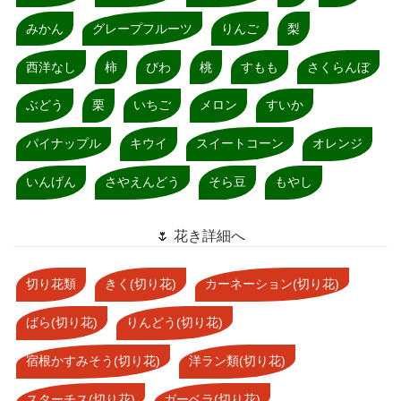
みかん
グレープフルーツ
りんご
梨
西洋なし
柿
びわ
桃
すもも
さくらんぼ
ぶどう
栗
いちご
メロン
すいか
パイナップル
キウイ
スイートコーン
オレンジ
いんげん
さやえんどう
そら豆
もやし
🌷 花き詳細へ
切り花類
きく(切り花)
カーネーション(切り花)
ばら(切り花)
りんどう(切り花)
宿根かすみそう(切り花)
洋ラン類(切り花)
スターチス(切り花)
ガーベラ(切り花)