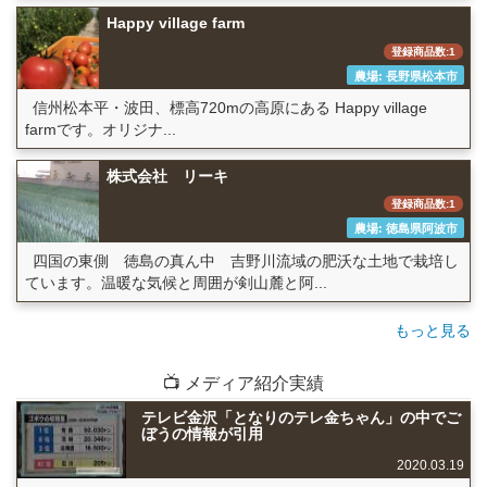
Happy village farm
登録商品数:1
農場: 長野県松本市
信州松本平・波田、標高720mの高原にある Happy village
farmです。オリジナ...
株式会社 リーキ
登録商品数:1
農場: 徳島県阿波市
四国の東側 徳島の真ん中 吉野川流域の肥沃な土地で栽培し
ています。温暖な気候と周囲が剣山麓と阿...
もっと見る
📺 メディア紹介実績
テレビ金沢「となりのテレ金ちゃん」の中でご
ぼうの情報が引用
2020.03.19