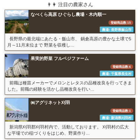
👨👩 注目の農家さん
なべくら高原 ひぐらし農場・木内順一
登録商品数:15
農場: 長野県飯山市
長野県の最北端にあたる・飯山市、 鍋倉高原の豊かな土壌で5
月～11月末位まで 野菜を収穫し...
果実的野菜 フルベジファーム
登録商品数:6
農場: 千葉県長生村
前職は種苗メーカーでメロンとレタスの品種改良を行ってきま
した。前職の経験を活かし品種改良を行い...
㈱アグリネット刈羽
登録商品数:1
農場: 新潟県刈羽村
新潟県刈羽郡刈羽村内で、活動しております。 刈羽村の広大
な平場での稲づくりをはじめ、野菜作り...