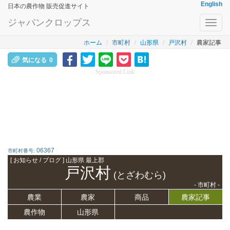
English
日本の農作物 販売促進サイト
ジャパンクロップス
Toggl
navig
ホーム
市町村
山形県
戸沢村
農家記事
気になる
0
Sponsored Link
06367
市町村番号:
[ お知らせ / ブログ ] 山形県 最上郡
戸沢村
(とざわむら)
- 市町村 -
農業
農家
商品
農家記事
農作物
山形県