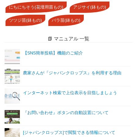
にちにちそう(花壇用苗もの)
アジサイ(鉢もの)
ツツジ苗(鉢もの)
バラ苗(鉢もの)
📗 マニュアル 一覧
【SNS簡単投稿】機能のご紹介
農家さんが『ジャパンクロップス』を利用する理由
インターネット検索で上位表示を目指しましょう
『お問い合わせ』ボタンの自動設置について
[ジャパンクロップス]で閲覧できる情報について