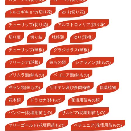
トルコギキョウ(切り花)
ゆり(切り花)
チューリップ(切り花)
アルストロメリア(切り花)
切り葉
切り枝
球根類
ゆり(球根)
チューリップ(球根)
グラジオラス(球根)
フリージア(球根)
鉢もの類
シクラメン(鉢もの)
プリムラ類(鉢もの)
ベゴニア類(鉢もの)
洋ラン類(鉢もの)
サボテン及び多肉植物
観葉植物
花木類
ドラセナ(鉢もの)
花壇用苗もの類
パンジー(花壇用苗もの)
サルビア(花壇用苗もの)
マリーゴールド(花壇用苗もの)
ペチュニア(花壇用苗もの)