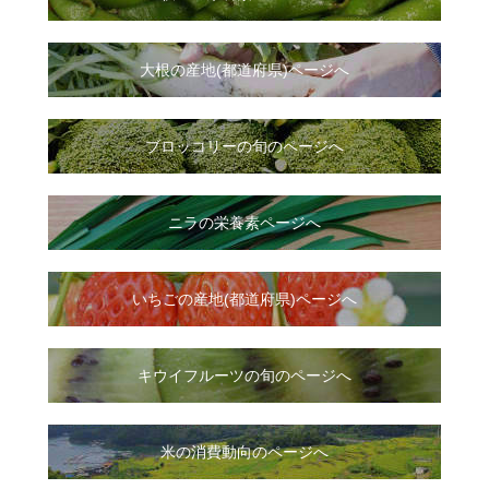
大根
の
産地(都道府県)ページへ
ブロッコリーの旬のページへ
ニラ
の
栄養素ページへ
いちご
の
産地(都道府県)ページへ
キウイフルーツの旬のページへ
米の消費動向のページへ