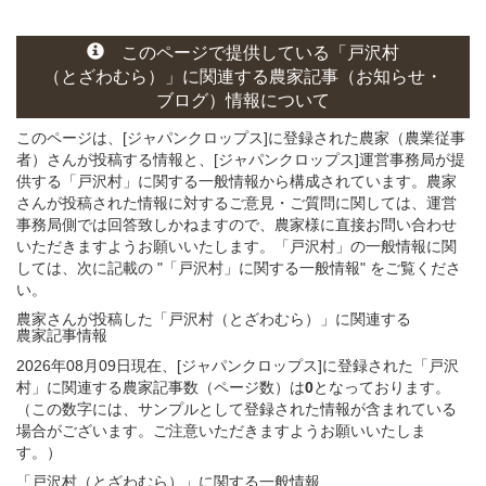
このページ
で
提供している
「戸沢村
（とざわむら）」
に関連する
農家記事（お知らせ・
ブログ）
情報について
このページは、[ジャパンクロップス]に登録された農家（農業従事
者）さんが投稿する情報と、[ジャパンクロップス]運営事務局が提
供する「戸沢村」に関する一般情報から構成されています。農家
さんが投稿された情報に対するご意見・ご質問に関しては、運営
事務局側では回答致しかねますので、農家様に直接お問い合わせ
いただきますようお願いいたします。「戸沢村」の一般情報に関
しては、次に記載の "「戸沢村」に関する一般情報" をご覧くださ
い。
農家さんが投稿した「戸沢村（とざわむら）」
に関連する
農家記事
情報
2026年08月09日現在、[ジャパンクロップス]に登録された「戸沢
村」に関連する農家記事数（ページ数）は
0
となっております。
（この数字には、サンプルとして登録された情報が含まれている
場合がございます。ご注意いただきますようお願いいたしま
す。）
「戸沢村（とざわむら）」
に関する
一般
情報