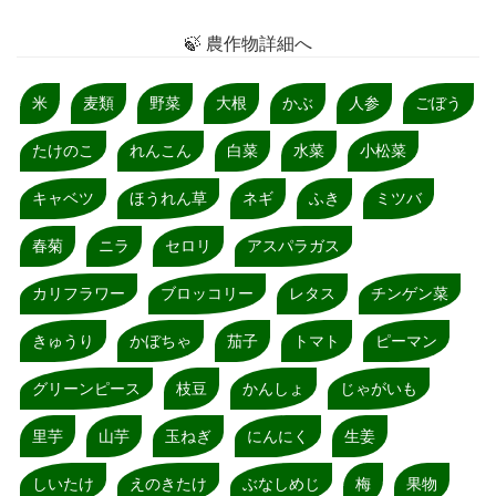
🍃 農作物詳細へ
米
麦類
野菜
大根
かぶ
人参
ごぼう
たけのこ
れんこん
白菜
水菜
小松菜
キャベツ
ほうれん草
ネギ
ふき
ミツバ
春菊
ニラ
セロリ
アスパラガス
カリフラワー
ブロッコリー
レタス
チンゲン菜
きゅうり
かぼちゃ
茄子
トマト
ピーマン
グリーンピース
枝豆
かんしょ
じゃがいも
里芋
山芋
玉ねぎ
にんにく
生姜
しいたけ
えのきたけ
ぶなしめじ
梅
果物