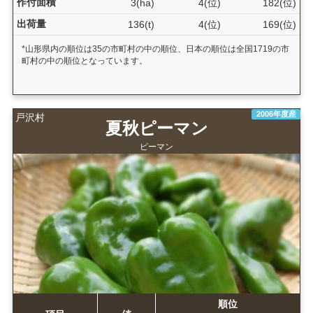
作付面積
3(ha)
4(位)
182(位)
出荷量
136(t)
4(位)
169(位)
*山形県内の順位は35の市町村の中の順位、日本の順位は全国1719の市
町村の中の順位となっています。
2006年度産
戸沢村
夏秋ピーマン
ピーマン
順位