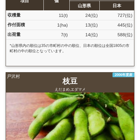
項目
値
山形県
日本
収穫量
11(t)
24(位)
727(位)
作付面積
1(ha)
13(位)
445(位)
出荷量
7(t)
14(位)
588(位)
*山形県内の順位は35の市町村の中の順位、日本の順位は全国1805の市
町村の中の順位となっています。
2006年度産
戸沢村
枝豆
えだまめ,エダマメ