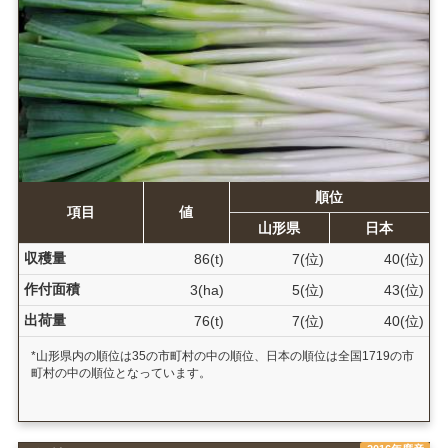
順位
項目
値
山形県
日本
収穫量
86(t)
7(位)
40(位)
作付面積
3(ha)
5(位)
43(位)
出荷量
76(t)
7(位)
40(位)
*山形県内の順位は35の市町村の中の順位、日本の順位は全国1719の市
町村の中の順位となっています。