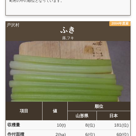
町村の中の順位となっています。
2004年度産
戸沢村
ふき
蕗,フキ
順位
項目
値
山形県
日本
収穫量
10(t)
8(位)
181(位)
作付面積
2(ha)
6(位)
60(位)