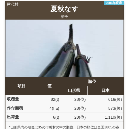
2006年度産
戸沢村
夏秋なす
茄子
順位
項目
値
山形県
日本
収穫量
82(t)
28(位)
616(位)
作付面積
4(ha)
28(位)
573(位)
出荷量
6(t)
28(位)
1,110(位)
*山形県内の順位は35の市町村の中の順位、日本の順位は全国1805の市