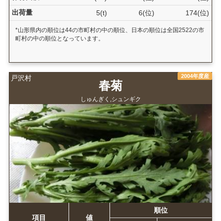
出荷量
5(t)
6(位)
174(位)
*山形県内の順位は44の市町村の中の順位、日本の順位は全国2522の市
町村の中の順位となっています。
2004年度産
戸沢村
春菊
しゅんぎく,シュンギク
順位
項目
値