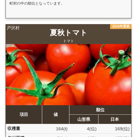
町村の中の順位となっています。
2016年度産
戸沢村
夏秋トマト
トマト
順位
項目
値
山形県
日本
収穫量
164(t)
4(位)
169(位)