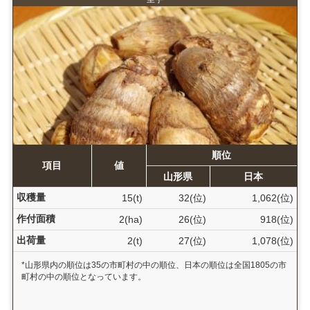
順位
項目
値
山形県
日本
収穫量
15(t)
32(位)
1,062(位)
作付面積
2(ha)
26(位)
918(位)
出荷量
2(t)
27(位)
1,078(位)
*山形県内の順位は35の市町村の中の順位、日本の順位は全国1805の市
町村の中の順位となっています。