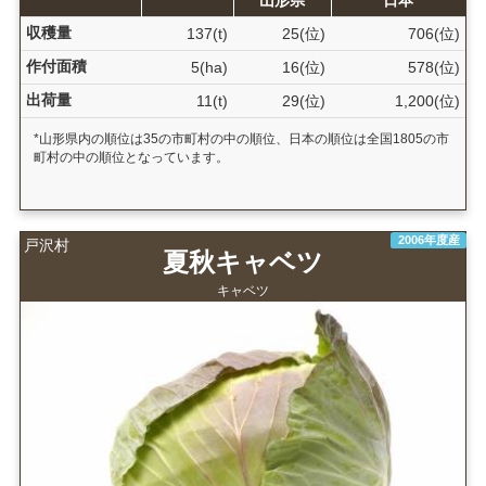
収穫量
137(t)
25(位)
706(位)
作付面積
5(ha)
16(位)
578(位)
出荷量
11(t)
29(位)
1,200(位)
*山形県内の順位は35の市町村の中の順位、日本の順位は全国1805の市
町村の中の順位となっています。
2006年度産
戸沢村
夏秋キャベツ
キャベツ