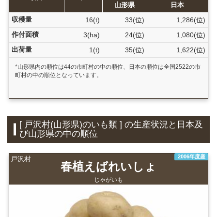
山形県
日本
収穫量
16(t)
33(位)
1,286(位)
作付面積
3(ha)
24(位)
1,080(位)
出荷量
1(t)
35(位)
1,622(位)
*山形県内の順位は44の市町村の中の順位、日本の順位は全国2522の市
町村の中の順位となっています。
[ 戸沢村(山形県)のいも類 ] の生産状況と日本及
び山形県の中の順位
2006年度産
戸沢村
春植えばれいしょ
じゃがいも