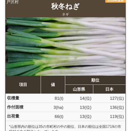
2016年度産
戸沢村
秋冬ねぎ
ネギ
順位
項目
値
山形県
日本
収穫量
81(t)
14(位)
127(位)
作付面積
3(ha)
13(位)
136(位)
出荷量
66(t)
13(位)
119(位)
*山形県内の順位は35の市町村の中の順位、日本の順位は全国1719の市