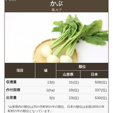
かぶ
蕪,カブ
順位
項目
値
山形県
日本
収穫量
13(t)
31(位)
508(位)
作付面積
1(ha)
20(位)
337(位)
出荷量
3(t)
23(位)
530(位)
*山形県内の順位は35の市町村の中の順位、日本の順位は全国1805の市
町村の中の順位となっています。