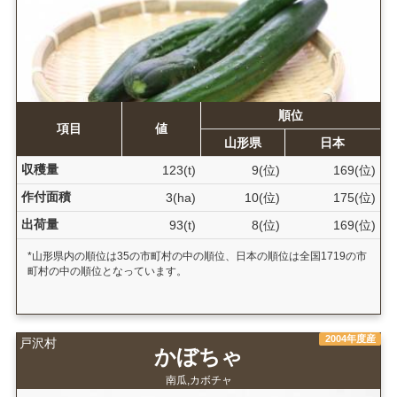
順位
項目
値
山形県
日本
収穫量
123(t)
9(位)
169(位)
作付面積
3(ha)
10(位)
175(位)
出荷量
93(t)
8(位)
169(位)
*山形県内の順位は35の市町村の中の順位、日本の順位は全国1719の市
町村の中の順位となっています。
2004年度産
戸沢村
かぼちゃ
南瓜,カボチャ