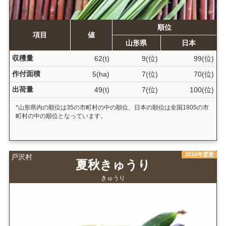
順位
項目
値
山形県
日本
収穫量
62(t)
9(位)
99(位)
作付面積
5(ha)
7(位)
70(位)
出荷量
49(t)
7(位)
100(位)
*山形県内の順位は35の市町村の中の順位、日本の順位は全国1805の市
町村の中の順位となっています。
2016年度産
戸沢村
夏秋きゅうり
きゅうり