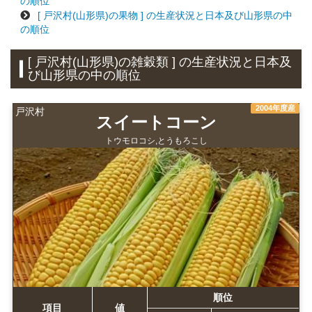
の順位
[ 戸沢村(山形県)の果物 ] の生産状況と日本及び山形県の中
の順位
[ 戸沢村(山形県)の雑穀類 ] の生産状況と日本及
び山形県の中の順位
2004年度産
戸沢村
スイートコーン
トウモロコシ,とうもろこし
順位
項目
値