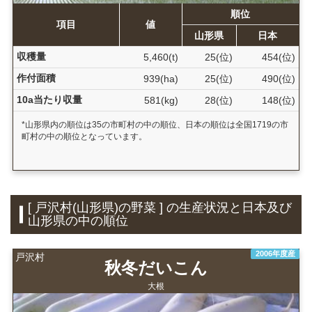
順位
項目
値
山形県
日本
収穫量
5,460(t)
25(位)
454(位)
作付面積
939(ha)
25(位)
490(位)
10a当たり収量
581(kg)
28(位)
148(位)
*山形県内の順位は35の市町村の中の順位、日本の順位は全国1719の市
町村の中の順位となっています。
[ 戸沢村(山形県)の野菜 ] の生産状況と日本及び
山形県の中の順位
2006年度産
戸沢村
秋冬だいこん
大根