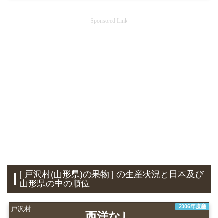
Sponsored Link
[ 戸沢村(山形県)の果物 ] の生産状況と日本及び
山形県の中の順位
2006年度産
戸沢村
西洋なし