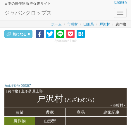
English
日本の農作物 販売促進サイト
ジャパンクロップス
Toggl
navig
ホーム
市町村
山形県
戸沢村
農作物
気になる
0
Sponsored Link
06367
市町村番号:
[ 農作物 ] 山形県 最上郡
戸沢村
(とざわむら)
- 市町村 -
農業
農家
商品
農家記事
農作物
山形県