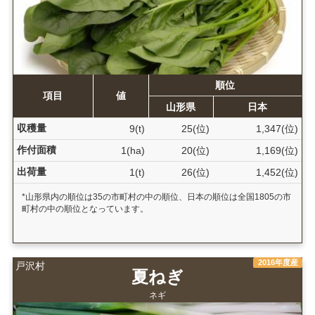
順位
項目
値
山形県
日本
収穫量
9(t)
25(位)
1,347(位)
作付面積
1(ha)
20(位)
1,169(位)
出荷量
1(t)
26(位)
1,452(位)
*山形県内の順位は35の市町村の中の順位、日本の順位は全国1805の市
町村の中の順位となっています。
2016年度産
戸沢村
夏ねぎ
ネギ