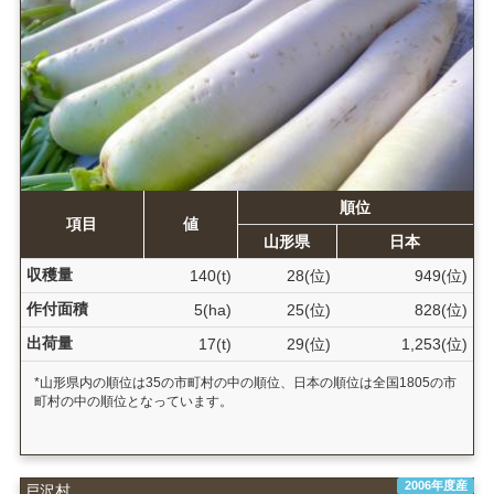
順位
項目
値
山形県
日本
収穫量
140(t)
28(位)
949(位)
作付面積
5(ha)
25(位)
828(位)
出荷量
17(t)
29(位)
1,253(位)
*山形県内の順位は35の市町村の中の順位、日本の順位は全国1805の市
町村の中の順位となっています。
2006年度産
戸沢村