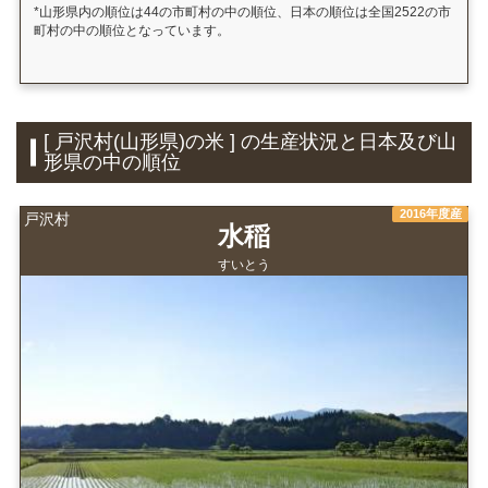
*山形県内の順位は44の市町村の中の順位、日本の順位は全国2522の市
町村の中の順位となっています。
[ 戸沢村(山形県)の米 ] の生産状況と日本及び山
形県の中の順位
2016年度産
戸沢村
水稲
すいとう