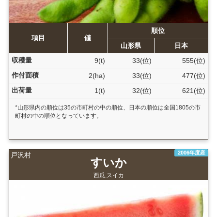
順位
項目
値
山形県
日本
収穫量
9(t)
33(位)
555(位)
作付面積
2(ha)
33(位)
477(位)
出荷量
1(t)
32(位)
621(位)
*山形県内の順位は35の市町村の中の順位、日本の順位は全国1805の市
町村の中の順位となっています。
2006年度産
戸沢村
すいか
西瓜,スイカ