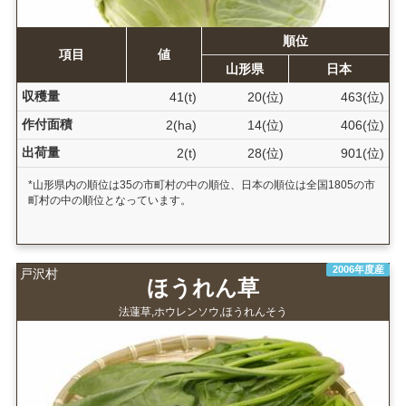
順位
項目
値
山形県
日本
収穫量
41(t)
20(位)
463(位)
作付面積
2(ha)
14(位)
406(位)
出荷量
2(t)
28(位)
901(位)
*山形県内の順位は35の市町村の中の順位、日本の順位は全国1805の市
町村の中の順位となっています。
2006年度産
戸沢村
ほうれん草
法蓮草,ホウレンソウ,ほうれんそう