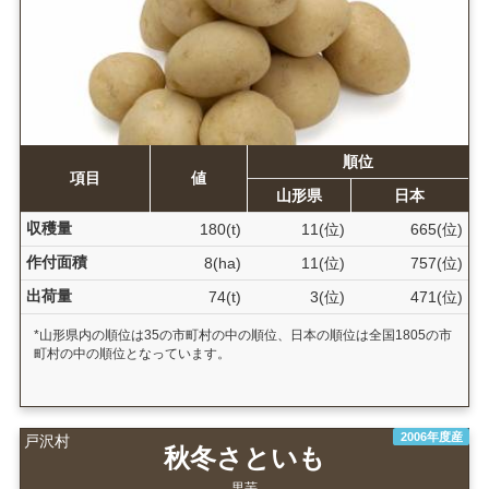
順位
項目
値
山形県
日本
収穫量
180(t)
11(位)
665(位)
作付面積
8(ha)
11(位)
757(位)
出荷量
74(t)
3(位)
471(位)
*山形県内の順位は35の市町村の中の順位、日本の順位は全国1805の市
町村の中の順位となっています。
2006年度産
戸沢村
秋冬さといも
里芋