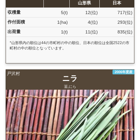
山形県
日本
収穫量
5(t)
12(位)
717(位)
作付面積
1(ha)
4(位)
293(位)
出荷量
1(t)
11(位)
835(位)
*山形県内の順位は44の市町村の中の順位、日本の順位は全国2522の市
町村の中の順位となっています。
2006年度産
戸沢村
ニラ
韮,にら