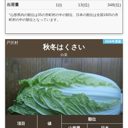
出荷量
1(t)
13(位)
348(位)
*山形県内の順位は35の市町村の中の順位、日本の順位は全国1805の市
町村の中の順位となっています。
2006年度産
戸沢村
秋冬はくさい
白菜
順位
項目
値
山形県
日本