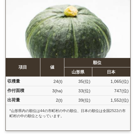
順位
項目
値
山形県
日本
収穫量
24(t)
35(位)
1,065(位)
作付面積
3(ha)
33(位)
747(位)
出荷量
2(t)
39(位)
1,552(位)
*山形県内の順位は44の市町村の中の順位、日本の順位は全国2522の市
町村の中の順位となっています。