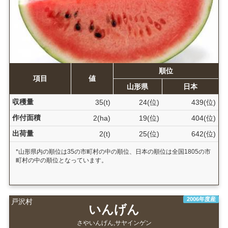
順位
項目
値
山形県
日本
収穫量
35(t)
24(位)
439(位)
作付面積
2(ha)
19(位)
404(位)
出荷量
2(t)
25(位)
642(位)
*山形県内の順位は35の市町村の中の順位、日本の順位は全国1805の市
町村の中の順位となっています。
2006年度産
戸沢村
いんげん
さやいんげん,サヤインゲン