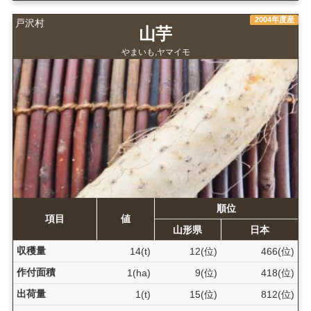
2004年度産
戸沢村
山芋
やまいも,ヤマイモ
順位
項目
値
山形県
日本
収穫量
14(t)
12(位)
466(位)
作付面積
1(ha)
9(位)
418(位)
出荷量
1(t)
15(位)
812(位)