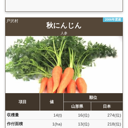
2006年度産
戸沢村
秋にんじん
人参
順位
項目
値
山形県
日本
収穫量
14(t)
16(位)
274(位)
作付面積
1(ha)
13(位)
218(位)