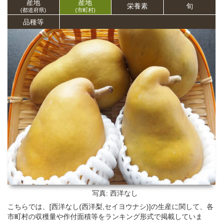
産地
産地
栄養
素
旬
(都道府県)
(市町村)
品種等
写真: 西洋なし
こちらでは、[西洋なし(西洋梨,セイヨウナシ)]の生産に関して、各
市町村の収穫量や作付面積等をランキング形式で掲載していま