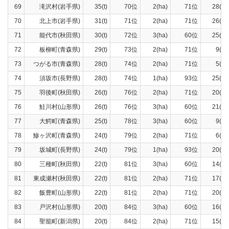
69
滝沢村(岩手県)
35(t)
70位
2(ha)
71位
28(t)
70
北上市(岩手県)
31(t)
71位
2(ha)
71位
26(t)
71
能代市(秋田県)
30(t)
72位
3(ha)
60位
25(t)
72
板柳町(青森県)
29(t)
73位
2(ha)
71位
9(t)
73
つがる市(青森県)
28(t)
74位
2(ha)
71位
5(t)
74
須坂市(長野県)
28(t)
74位
1(ha)
93位
25(t)
75
羽後町(秋田県)
26(t)
76位
2(ha)
71位
20(t)
76
鮭川村(山形県)
26(t)
76位
3(ha)
60位
21(t)
77
大鰐町(青森県)
25(t)
78位
3(ha)
60位
9(t)
78
鰺ヶ沢町(青森県)
24(t)
79位
2(ha)
71位
6(t)
79
坂城町(長野県)
24(t)
79位
1(ha)
93位
20(t)
80
三種町(秋田県)
22(t)
81位
3(ha)
60位
14(t)
81
東成瀬村(秋田県)
22(t)
81位
2(ha)
71位
17(t)
82
飯豊町(山形県)
22(t)
81位
2(ha)
71位
20(t)
83
戸沢村(山形県)
20(t)
84位
3(ha)
60位
16(t)
84
聖籠町(新潟県)
20(t)
84位
2(ha)
71位
15(t)