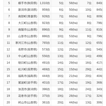
5
横手市(秋田県)
1,010(t)
5位
58(ha)
7位
840(t)
6
新潟市(新潟県)
959(t)
6位
50(ha)
10位
845(t)
7
南部町(青森県)
928(t)
7位
66(ha)
6位
809(t)
8
大江町(山形県)
923(t)
8位
54(ha)
8位
796(t)
9
南陽市(山形県)
896(t)
9位
49(ha)
11位
810(t)
10
山形市(山形県)
886(t)
10位
53(ha)
9位
796(t)
11
寒河江市(山形県)
765(t)
11位
46(ha)
12位
655(t)
12
長野市(長野県)
573(t)
12位
25(ha)
18位
540(t)
13
中山町(山形県)
556(t)
13位
36(ha)
14位
499(t)
14
朝日町(山形県)
491(t)
14位
29(ha)
16位
417(t)
15
松川町(長野県)
469(t)
15位
15(ha)
29位
442(t)
16
福島市(福島県)
444(t)
16位
21(ha)
20位
404(t)
17
紫波町(岩手県)
401(t)
17位
24(ha)
19位
368(t)
18
加茂市(新潟県)
396(t)
18位
18(ha)
24位
343(t)
19
花巻市(岩手県)
375(t)
19位
28(ha)
17位
324(t)
20
村山市(山形県)
361(t)
20位
44(ha)
13位
306(t)