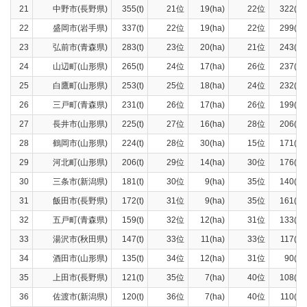
21
中野市(長野県)
355(t)
21位
19(ha)
22位
322(t)
22
盛岡市(岩手県)
337(t)
22位
19(ha)
22位
299(t)
23
弘前市(青森県)
283(t)
23位
20(ha)
21位
243(t)
24
山辺町(山形県)
265(t)
24位
17(ha)
26位
237(t)
25
白鷹町(山形県)
253(t)
25位
18(ha)
24位
232(t)
26
三戸町(青森県)
231(t)
26位
17(ha)
26位
199(t)
27
長井市(山形県)
225(t)
27位
16(ha)
28位
206(t)
28
鶴岡市(山形県)
224(t)
28位
30(ha)
15位
171(t)
29
河北町(山形県)
206(t)
29位
14(ha)
30位
176(t)
30
三条市(新潟県)
181(t)
30位
9(ha)
35位
140(t)
31
飯田市(長野県)
172(t)
31位
9(ha)
35位
161(t)
32
五戸町(青森県)
159(t)
32位
12(ha)
31位
133(t)
33
湯沢市(秋田県)
147(t)
33位
11(ha)
33位
117(t)
34
酒田市(山形県)
135(t)
34位
12(ha)
31位
90(t)
35
上田市(長野県)
121(t)
35位
7(ha)
40位
108(t)
36
佐渡市(新潟県)
120(t)
36位
7(ha)
40位
110(t)