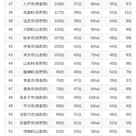
37
八戸市(青森県)
118(t)
37位
9(ha)
35位
97(t)
38
高森町(長野県)
117(t)
38位
4(ha)
52位
111(t)
39
塩尻市(長野県)
116(t)
39位
6(ha)
44位
99(t)
40
川西町(山形県)
110(t)
40位
9(ha)
35位
99(t)
41
松本市(長野県)
107(t)
41位
5(ha)
48位
98(t)
42
伊達市(福島県)
105(t)
42位
6(ha)
44位
89(t)
43
米沢市(山形県)
102(t)
43位
7(ha)
40位
93(t)
44
山形村(長野県)
102(t)
43位
7(ha)
40位
88(t)
45
飯綱町(長野県)
86(t)
46位
4(ha)
52位
79(t)
46
青森市(青森県)
78(t)
47位
8(ha)
39位
37(t)
47
鹿角市(秋田県)
78(t)
47位
6(ha)
44位
69(t)
48
喜多方市(福島県)
72(t)
49位
10(ha)
34位
66(t)
49
平川市(青森県)
69(t)
50位
6(ha)
44位
40(t)
50
須賀川市(福島県)
68(t)
51位
5(ha)
48位
60(t)
51
安曇野市(長野県)
66(t)
52位
4(ha)
52位
59(t)
52
増穂町(山梨県)
62(t)
53位
3(ha)
60位
56(t)