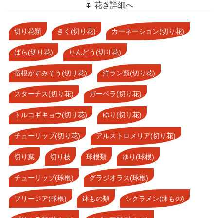
🌷 花き詳細へ
切り花類
きく(切り花)
カーネーション(切り花)
ばら(切り花)
りんどう(切り花)
宿根かすみそう(切り花)
洋ラン類(切り花)
スターチス(切り花)
ガーベラ(切り花)
トルコギキョウ(切り花)
ゆり(切り花)
チューリップ(切り花)
アルストロメリア(切り花)
切り葉
切り枝
球根類
ゆり(球根)
チューリップ(球根)
グラジオラス(球根)
フリージア(球根)
鉢もの類
シクラメン(鉢もの)