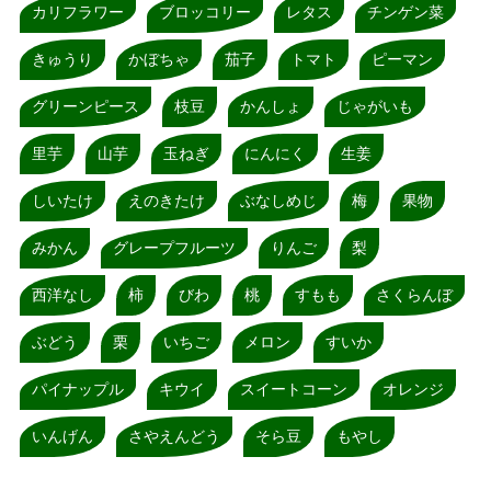
カリフラワー
ブロッコリー
レタス
チンゲン菜
きゅうり
かぼちゃ
茄子
トマト
ピーマン
グリーンピース
枝豆
かんしょ
じゃがいも
里芋
山芋
玉ねぎ
にんにく
生姜
しいたけ
えのきたけ
ぶなしめじ
梅
果物
みかん
グレープフルーツ
りんご
梨
西洋なし
柿
びわ
桃
すもも
さくらんぼ
ぶどう
栗
いちご
メロン
すいか
パイナップル
キウイ
スイートコーン
オレンジ
いんげん
さやえんどう
そら豆
もやし