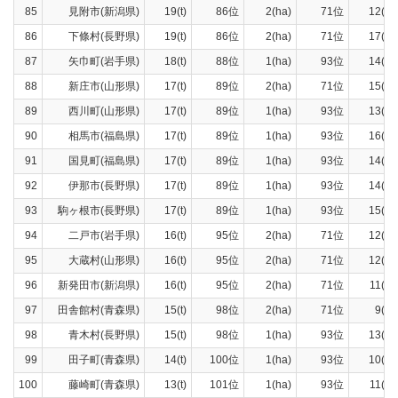
85
見附市(新潟県)
19(t)
86位
2(ha)
71位
12(t)
86
下條村(長野県)
19(t)
86位
2(ha)
71位
17(t)
87
矢巾町(岩手県)
18(t)
88位
1(ha)
93位
14(t)
88
新庄市(山形県)
17(t)
89位
2(ha)
71位
15(t)
89
西川町(山形県)
17(t)
89位
1(ha)
93位
13(t)
90
相馬市(福島県)
17(t)
89位
1(ha)
93位
16(t)
91
国見町(福島県)
17(t)
89位
1(ha)
93位
14(t)
92
伊那市(長野県)
17(t)
89位
1(ha)
93位
14(t)
93
駒ヶ根市(長野県)
17(t)
89位
1(ha)
93位
15(t)
94
二戸市(岩手県)
16(t)
95位
2(ha)
71位
12(t)
95
大蔵村(山形県)
16(t)
95位
2(ha)
71位
12(t)
96
新発田市(新潟県)
16(t)
95位
2(ha)
71位
11(t)
97
田舎館村(青森県)
15(t)
98位
2(ha)
71位
9(t)
98
青木村(長野県)
15(t)
98位
1(ha)
93位
13(t)
99
田子町(青森県)
14(t)
100位
1(ha)
93位
10(t)
100
藤崎町(青森県)
13(t)
101位
1(ha)
93位
11(t)