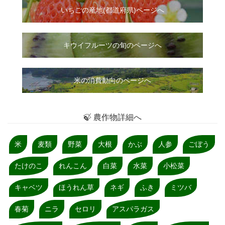
いちご
の
産地(都道府県)ページへ
キウイフルーツの旬のページへ
米の消費動向のページへ
🍃 農作物詳細へ
米
麦類
野菜
大根
かぶ
人参
ごぼう
たけのこ
れんこん
白菜
水菜
小松菜
キャベツ
ほうれん草
ネギ
ふき
ミツバ
春菊
ニラ
セロリ
アスパラガス