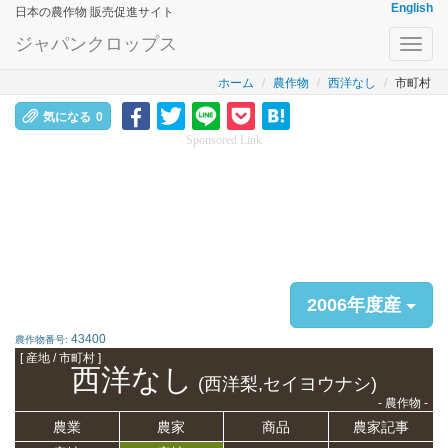
English
日本の農作物 販売促進サイト
ジャパンクロップス
Toggl
navig
ホーム
農作物
西洋なし
市町村
気になる
0
Sponsored Link
2006年度産
43400
農作物番号:
[ 産地 / 市町村 ]
西洋なし
(西洋梨,セイヨウナシ)
- 農作物 -
農業
農家
商品
農家記事