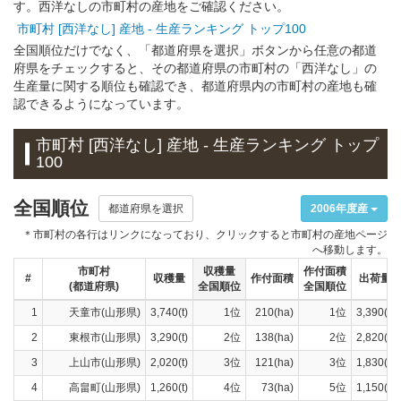
す。西洋なしの市町村の産地をご確認ください。
市町村 [西洋なし] 産地 - 生産ランキング トップ100
全国順位だけでなく、「都道府県を選択」ボタンから任意の都道
府県をチェックすると、その都道府県の市町村の「西洋なし」の
生産量に関する順位も確認でき、都道府県内の市町村の産地も確
認できるようになっています。
市町村 [西洋なし] 産地 - 生産ランキング トップ
100
全国順位
都道府県を選択
2006年度産
＊市町村の各行はリンクになっており、クリックすると市町村の産地ページ
へ移動します。
市町村
収穫量
作付面積
#
収穫量
作付面積
出荷量
(都道府県)
全国順位
全国順位
1
天童市(山形県)
3,740(t)
1位
210(ha)
1位
3,390(t)
2
東根市(山形県)
3,290(t)
2位
138(ha)
2位
2,820(t)
3
上山市(山形県)
2,020(t)
3位
121(ha)
3位
1,830(t)
4
高畠町(山形県)
1,260(t)
4位
73(ha)
5位
1,150(t)