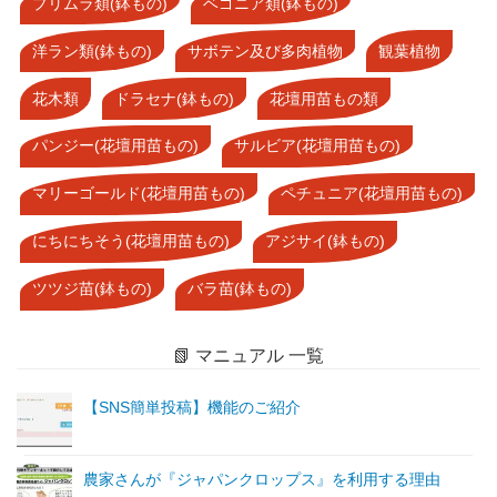
プリムラ類(鉢もの)
ベゴニア類(鉢もの)
洋ラン類(鉢もの)
サボテン及び多肉植物
観葉植物
花木類
ドラセナ(鉢もの)
花壇用苗もの類
パンジー(花壇用苗もの)
サルビア(花壇用苗もの)
マリーゴールド(花壇用苗もの)
ペチュニア(花壇用苗もの)
にちにちそう(花壇用苗もの)
アジサイ(鉢もの)
ツツジ苗(鉢もの)
バラ苗(鉢もの)
📗 マニュアル 一覧
【SNS簡単投稿】機能のご紹介
農家さんが『ジャパンクロップス』を利用する理由