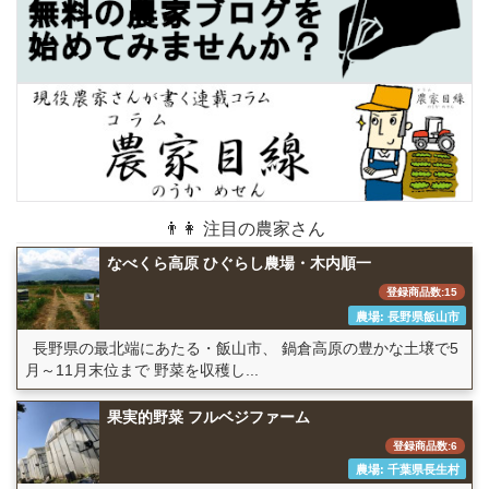
👨👩 注目の農家さん
なべくら高原 ひぐらし農場・木内順一
登録商品数:15
農場: 長野県飯山市
長野県の最北端にあたる・飯山市、 鍋倉高原の豊かな土壌で5
月～11月末位まで 野菜を収穫し...
果実的野菜 フルベジファーム
登録商品数:6
農場: 千葉県長生村