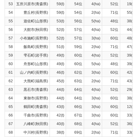
53
五所川原市(青森県)
59(t)
54位
4(ha)
52位
19(t)
54
豊丘村(長野県)
59(t)
54位
2(ha)
71位
55(t)
55
遊佐町(山形県)
53(t)
56位
5(ha)
48位
38(t)
56
大館市(秋田県)
52(t)
57位
4(ha)
52位
44(t)
57
小布施町(長野県)
52(t)
57位
3(ha)
60位
48(t)
58
飯島町(長野県)
51(t)
59位
2(ha)
71位
47(t)
59
雫石町(岩手県)
49(t)
60位
4(ha)
52位
39(t)
60
舟形町(山形県)
49(t)
60位
5(ha)
48位
39(t)
61
山ノ内町(長野県)
46(t)
62位
3(ha)
60位
42(t)
62
大熊町(福島県)
45(t)
63位
2(ha)
71位
43(t)
63
黒石市(青森県)
44(t)
64位
4(ha)
52位
29(t)
64
東御市(長野県)
44(t)
64位
3(ha)
60位
38(t)
65
鶴田町(青森県)
43(t)
66位
3(ha)
60位
12(t)
66
千曲市(長野県)
42(t)
67位
3(ha)
60位
33(t)
67
八峰町(秋田県)
40(t)
68位
4(ha)
52位
36(t)
68
中川村(長野県)
38(t)
69位
2(ha)
71位
33(t)