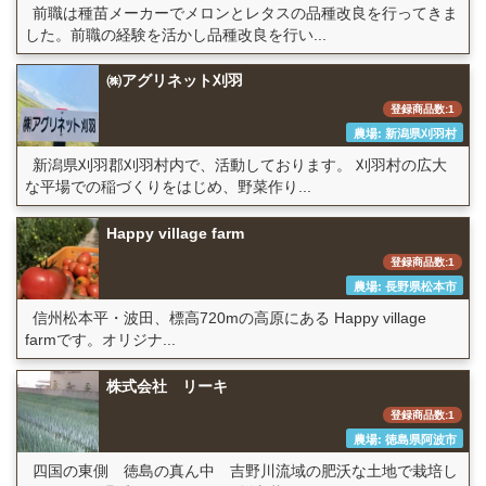
前職は種苗メーカーでメロンとレタスの品種改良を行ってきま
した。前職の経験を活かし品種改良を行い...
㈱アグリネット刈羽
登録商品数:1
農場: 新潟県刈羽村
新潟県刈羽郡刈羽村内で、活動しております。 刈羽村の広大
な平場での稲づくりをはじめ、野菜作り...
Happy village farm
登録商品数:1
農場: 長野県松本市
信州松本平・波田、標高720mの高原にある Happy village
farmです。オリジナ...
株式会社 リーキ
登録商品数:1
農場: 徳島県阿波市
四国の東側 徳島の真ん中 吉野川流域の肥沃な土地で栽培し