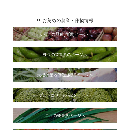
🏮 お薦めの農業・作物情報
りんごの品種(種類)ページへ
枝豆の栄養素のページへ
大根
の
産地(都道府県)ページへ
ブロッコリーの旬のページへ
ニラ
の
栄養素ページへ