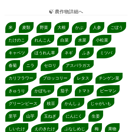
🍃 農作物詳細へ
米
麦類
野菜
大根
かぶ
人参
ごぼう
たけのこ
れんこん
白菜
水菜
小松菜
キャベツ
ほうれん草
ネギ
ふき
ミツバ
春菊
ニラ
セロリ
アスパラガス
カリフラワー
ブロッコリー
レタス
チンゲン菜
きゅうり
かぼちゃ
茄子
トマト
ピーマン
グリーンピース
枝豆
かんしょ
じゃがいも
里芋
山芋
玉ねぎ
にんにく
生姜
しいたけ
えのきたけ
ぶなしめじ
梅
果物