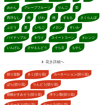
みかん
グレープフルーツ
りんご
梨
西洋なし
柿
びわ
桃
すもも
さくらんぼ
ぶどう
栗
いちご
メロン
すいか
パイナップル
キウイ
スイートコーン
オレンジ
いんげん
さやえんどう
そら豆
もやし
🌷 花き詳細へ
切り花類
きく(切り花)
カーネーション(切り花)
ばら(切り花)
りんどう(切り花)
宿根かすみそう(切り花)
洋ラン類(切り花)
スターチス(切り花)
ガーベラ(切り花)