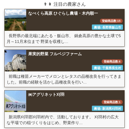
👨👩 注目の農家さん
なべくら高原 ひぐらし農場・木内順一
登録商品数:15
農場: 長野県飯山市
長野県の最北端にあたる・飯山市、 鍋倉高原の豊かな土壌で5
月～11月末位まで 野菜を収穫し...
果実的野菜 フルベジファーム
登録商品数:6
農場: 千葉県長生村
前職は種苗メーカーでメロンとレタスの品種改良を行ってきま
した。前職の経験を活かし品種改良を行い...
㈱アグリネット刈羽
登録商品数:1
農場: 新潟県刈羽村
新潟県刈羽郡刈羽村内で、活動しております。 刈羽村の広大
な平場での稲づくりをはじめ、野菜作り...