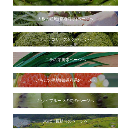
大根
の
産地(都道府県)ページへ
ブロッコリーの旬のページへ
ニラ
の
栄養素ページへ
いちご
の
産地(都道府県)ページへ
キウイフルーツの旬のページへ
米の消費動向のページへ