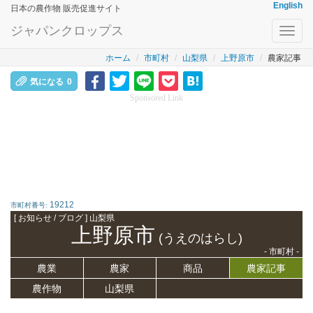
English
日本の農作物 販売促進サイト
ジャパンクロップス
Toggl
navig
ホーム
市町村
山梨県
上野原市
農家記事
気になる
0
Sponsored Link
19212
市町村番号:
[ お知らせ / ブログ ] 山梨県
上野原市
(うえのはらし)
- 市町村 -
農業
農家
商品
農家記事
農作物
山梨県