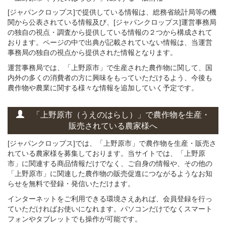
[ジャパンクロップス]で提供している情報は、総務省統計局等の機
関から公表されている情報及び、[ジャパンクロップス]運営事務局
の独自の視点・調査から提供している情報の２つから構成されて
おります。ページの中で出典が記載されていない情報は、当運営
事務局の独自の視点から提供された情報となります。
運営事務局では、「上野原市」で生産された農作物に関して、国
内外の多くの消費者の方に興味をもっていただけるよう、今後も
農作物や農業に関する様々な情報を追加していく予定です。
「上野原市（うえのはらし）」
で
農作物を
生産・
販売されている
農家様へ
[ジャパンクロップス]では、「上野原市」で農作物を生産・販売さ
れている農家様を募集しております。当サイトでは、「上野原
市」に関連する商品情報だけでなく、ご自身の情報や、その他の
「上野原市」に関連した農作物の販売促進につながるようなお知
らせを無料で登録・発信いただけます。
インターネットをご利用できる環境さえあれば、会員登録を行っ
ていただければお使いになれます。パソコンだけでなくスマート
フォンやタブレットでも操作が可能です。