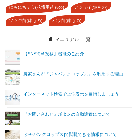
にちにちそう(花壇用苗もの)
アジサイ(鉢もの)
ツツジ苗(鉢もの)
バラ苗(鉢もの)
📗 マニュアル 一覧
【SNS簡単投稿】機能のご紹介
農家さんが『ジャパンクロップス』を利用する理由
インターネット検索で上位表示を目指しましょう
『お問い合わせ』ボタンの自動設置について
[ジャパンクロップス]で閲覧できる情報について