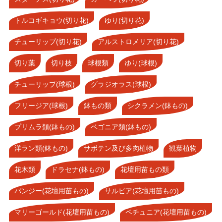
トルコギキョウ(切り花)
ゆり(切り花)
チューリップ(切り花)
アルストロメリア(切り花)
切り葉
切り枝
球根類
ゆり(球根)
チューリップ(球根)
グラジオラス(球根)
フリージア(球根)
鉢もの類
シクラメン(鉢もの)
プリムラ類(鉢もの)
ベゴニア類(鉢もの)
洋ラン類(鉢もの)
サボテン及び多肉植物
観葉植物
花木類
ドラセナ(鉢もの)
花壇用苗もの類
パンジー(花壇用苗もの)
サルビア(花壇用苗もの)
マリーゴールド(花壇用苗もの)
ペチュニア(花壇用苗もの)