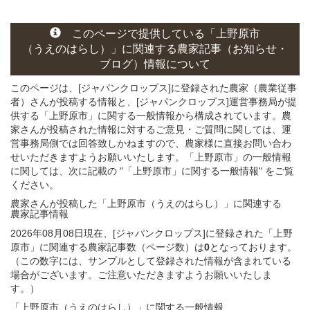
このページ
で
提供している
「上野原市
（うえのはらし）」
に関連する
農家記事（お知らせ・
ブログ）
情報について
このページは、[ジャパンクロップス]に登録された農家（農業従事
者）さんが投稿する情報と、[ジャパンクロップス]運営事務局が提
供する「上野原市」に関する一般情報から構成されています。農
家さんが投稿された情報に対するご意見・ご質問に関しては、運
営事務局側では回答致しかねますので、農家様に直接お問い合わ
せいただきますようお願いいたします。「上野原市」の一般情報
に関しては、次に記載の "「上野原市」に関する一般情報" をご覧
ください。
農家さんが投稿した「上野原市（うえのはらし）」
に関連する
農家記事
情報
2026年08月08日現在、[ジャパンクロップス]に登録された「上野
原市」に関連する農家記事数（ページ数）は
0
となっております。
（この数字には、サンプルとして登録された情報が含まれている
場合がございます。ご注意いただきますようお願いいたしま
す。）
「上野原市（うえのはらし）」
に関する
一般
情報