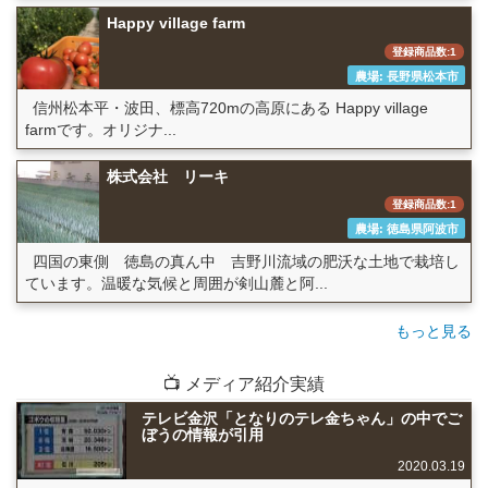
Happy village farm
登録商品数:1
農場: 長野県松本市
信州松本平・波田、標高720mの高原にある Happy village
farmです。オリジナ...
株式会社 リーキ
登録商品数:1
農場: 徳島県阿波市
四国の東側 徳島の真ん中 吉野川流域の肥沃な土地で栽培し
ています。温暖な気候と周囲が剣山麓と阿...
もっと見る
📺 メディア紹介実績
テレビ金沢「となりのテレ金ちゃん」の中でご
ぼうの情報が引用
2020.03.19