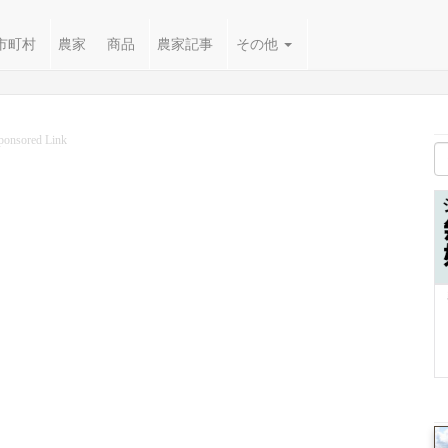
市町村
農家
商品
農家記事
その他
ponsored Link