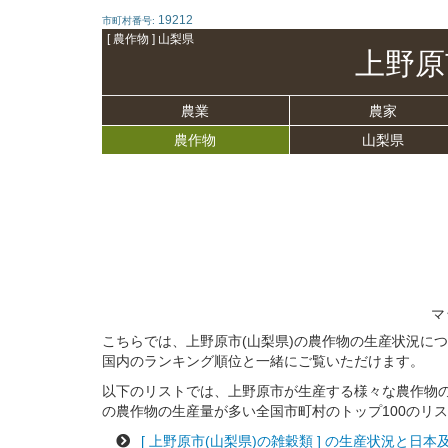
19212
市町村番号:
[ 農作物 ] 山梨県
上野原
農業
農家
農作物
山梨県
マ
こちらでは、上野原市(山梨県)の農作物の生産状況に
国内のランキング順位と一緒にご覧いただけます。
以下のリストでは、上野原市が生産する様々な農作物
の農作物の生産量が多い全国市町村のトップ100のリ
[ 上野原市(山梨県)の雑穀類 ] の生産状況と日