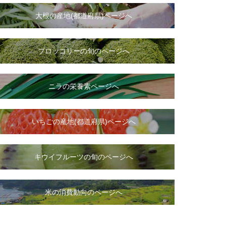
大根
の
産地(都道府県)ページへ
ブロッコリーの旬のページへ
ニラ
の
栄養素ページへ
いちご
の
産地(都道府県)ページへ
キウイフルーツの旬のページへ
米の消費動向のページへ