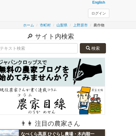
English
ログイン
ホーム
市町村
山梨県
上野原市
農作物
🔎 サイト内検索
検索
👨👩 注目の農家さん
なべくら高原 ひぐらし農場・木内順一