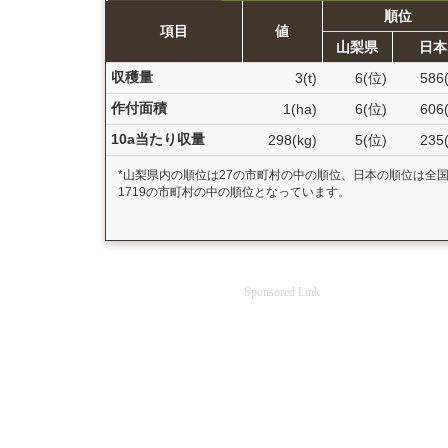
順位
項目
値
山梨県
日本
収穫量
3(t)
6(位)
586
作付面積
1(ha)
6(位)
606
10a当たり収量
298(kg)
5(位)
235
*山梨県内の順位は27の市町村の中の順位、日本の順位は全
1719の市町村の中の順位となっています。
Sponsored Link