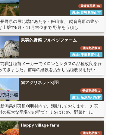
登録商品数:15
農場: 長野県飯山市
長野県の最北端にあたる・飯山市、 鍋倉高原の豊か
な土壌で5月～11月末位まで 野菜を収穫し...
果実的野菜 フルベジファーム
登録商品数:6
農場: 千葉県長生村
前職は種苗メーカーでメロンとレタスの品種改良を行
ってきました。前職の経験を活かし品種改良を行い...
㈱アグリネット刈羽
登録商品数:1
農場: 新潟県刈羽村
新潟県刈羽郡刈羽村内で、活動しております。 刈羽
村の広大な平場での稲づくりをはじめ、野菜作り...
Happy village farm
登録商品数:1