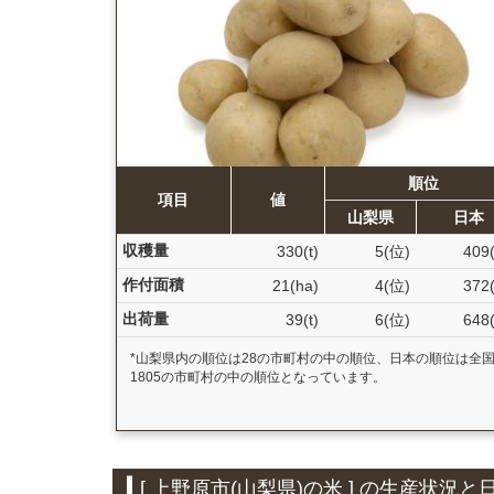
順位
項目
値
山梨県
日本
収穫量
330(t)
5(位)
409
作付面積
21(ha)
4(位)
372
出荷量
39(t)
6(位)
648
*山梨県内の順位は28の市町村の中の順位、日本の順位は全
1805の市町村の中の順位となっています。
[ 上野原市(山梨県)の米 ] の生産状