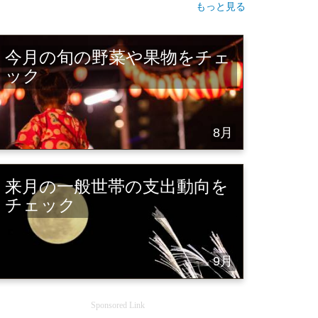
もっと見る
今月の旬の野菜や果物をチェ
ック
8月
来月の一般世帯の支出動向を
チェック
9月
Sponsored Link