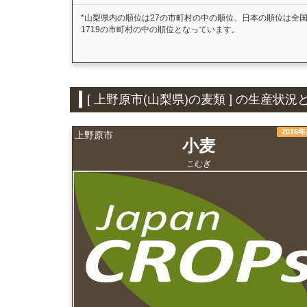
*山梨県内の順位は27の市町村の中の順位、日本の順位は全
1719の市町村の中の順位となっています。
[ 上野原市(山梨県)の麦類 ] の生産
2016
上野原市
小麦
こむぎ