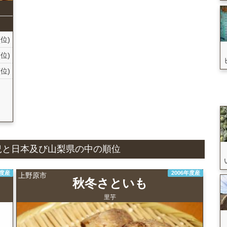
(位)
(位)
(位)
国
産状況と日本及び山梨県の中の順位
年度産
2006年度産
上野原市
秋冬さといも
里芋