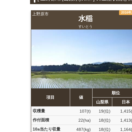
2016
上野原市
水稲
すいとう
順位
項目
値
山梨県
日本
収穫量
107(t)
19(位)
1,415
作付面積
22(ha)
18(位)
1,413
10a当たり収量
487(kg)
18(位)
1,164