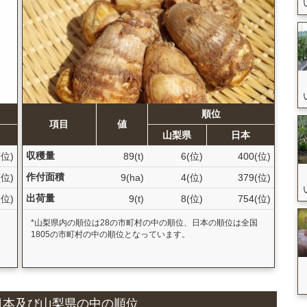
順位
項目
値
山梨県
日本
収穫量
(位)
89(t)
6(位)
400(位)
作付面積
(位)
9(ha)
4(位)
379(位)
出荷量
(位)
9(t)
8(位)
754(位)
国
*山梨県内の順位は28の市町村の中の順位、日本の順位は全国
1805の市町村の中の順位となっています。
況と日本及び山梨県の中の順位