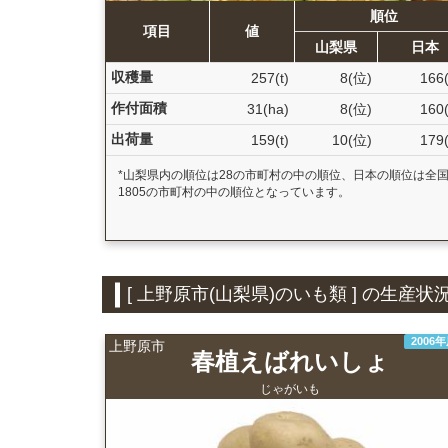
順位
項目
値
山梨県
日本
収穫量
257(t)
8(位)
166
作付面積
31(ha)
8(位)
160
出荷量
159(t)
10(位)
179
*山梨県内の順位は28の市町村の中の順位、日本の順位は全
1805の市町村の中の順位となっています。
[ 上野原市(山梨県)のいも類 ] の生
2006
上野原市
春植えばれいしょ
じゃがいも