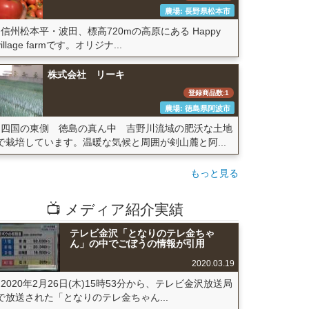
農場: 長野県松本市
信州松本平・波田、標高720mの高原にある Happy
village farmです。オリジナ...
株式会社 リーキ
登録商品数:1
農場: 徳島県阿波市
四国の東側 徳島の真ん中 吉野川流域の肥沃な土地
で栽培しています。温暖な気候と周囲が剣山麓と阿...
もっと見る
📺 メディア紹介実績
テレビ金沢「となりのテレ金ちゃ
ん」の中でごぼうの情報が引用
2020.03.19
2020年2月26日(木)15時53分から、テレビ金沢放送局
で放送された「となりのテレ金ちゃん...