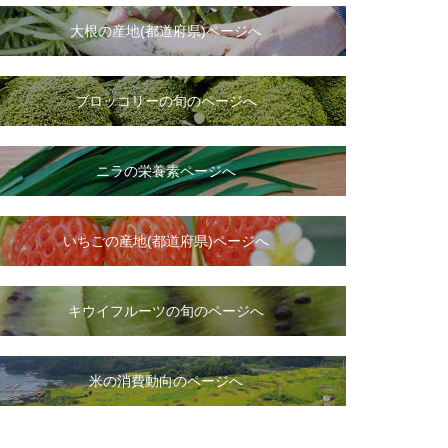
大根
の
産地(都道府県)ページへ
ブロッコリーの旬のページへ
ニラ
の
栄養素ページへ
いちご
の
産地(都道府県)ページへ
キウイフルーツの旬のページへ
米の消費動向のページへ