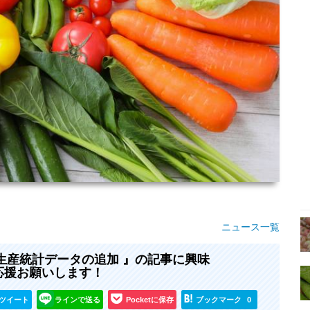
ニュース一覧
菜生産統計データの追加 』の記事に興味
応援お願いします！
ツイート
ラインで送る
Pocketに保存
ブックマーク
0