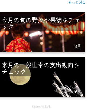
もっと見る
今月の旬の野菜や果物をチェ
ック
8月
来月の一般世帯の支出動向を
チェック
9月
Sponsored Link