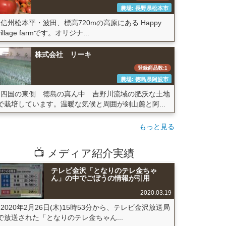
農場: 長野県松本市
信州松本平・波田、標高720mの高原にある Happy
village farmです。オリジナ...
株式会社 リーキ
登録商品数:1
農場: 徳島県阿波市
四国の東側 徳島の真ん中 吉野川流域の肥沃な土地
で栽培しています。温暖な気候と周囲が剣山麓と阿...
もっと見る
📺 メディア紹介実績
テレビ金沢「となりのテレ金ちゃ
ん」の中でごぼうの情報が引用
2020.03.19
2020年2月26日(木)15時53分から、テレビ金沢放送局
で放送された「となりのテレ金ちゃん...