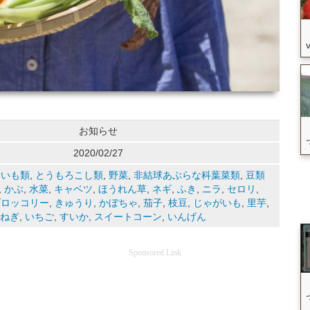
お知らせ
2020/02/27
,
いも類
,
とうもろこし類
,
野菜
,
非結球あぶらな科葉菜類
,
豆類
,
かぶ
,
水菜
,
キャベツ
,
ほうれん草
,
ネギ
,
ふき
,
ニラ
,
セロリ
,
ブロッコリー
,
きゅうり
,
かぼちゃ
,
茄子
,
枝豆
,
じゃがいも
,
里芋
,
ねぎ
,
いちご
,
すいか
,
スイートコーン
,
いんげん
Sponsored Link