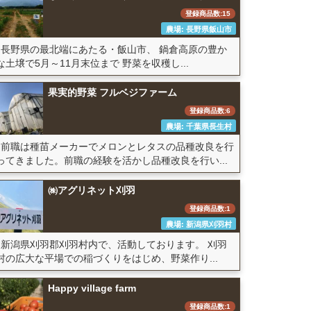
登録商品数:15
農場: 長野県飯山市
長野県の最北端にあたる・飯山市、 鍋倉高原の豊か
な土壌で5月～11月末位まで 野菜を収穫し...
果実的野菜 フルベジファーム
登録商品数:6
農場: 千葉県長生村
前職は種苗メーカーでメロンとレタスの品種改良を行
ってきました。前職の経験を活かし品種改良を行い...
㈱アグリネット刈羽
登録商品数:1
農場: 新潟県刈羽村
新潟県刈羽郡刈羽村内で、活動しております。 刈羽
村の広大な平場での稲づくりをはじめ、野菜作り...
Happy village farm
登録商品数:1