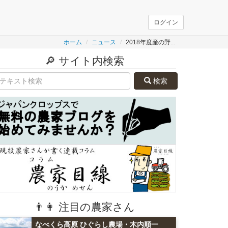
ログイン
ホーム
ニュース
2018年度産の野...
🔎 サイト内検索
検索
👨👩 注目の農家さん
なべくら高原 ひぐらし農場・木内順一