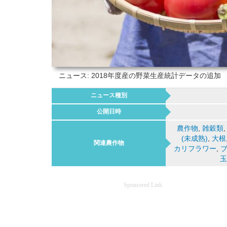
ニュース: 2018年度産の野菜生産統計データの追加
ニュース種別
公開日時
農作物
,
雑穀類
(未成熟)
,
大根
関連農作物
カリフラワー
,
玉
Sponsored Link