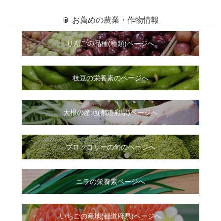
🏮 お薦めの農業・作物情報
りんごの品種(種類)ページへ
枝豆の栄養素のページへ
大根
の
産地(都道府県)ページへ
ブロッコリーの旬のページへ
ニラ
の
栄養素ページへ
いちご
の
産地(都道府県)ページへ