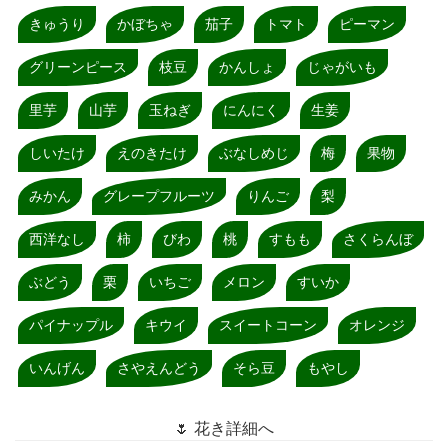
きゅうり
かぼちゃ
茄子
トマト
ピーマン
グリーンピース
枝豆
かんしょ
じゃがいも
里芋
山芋
玉ねぎ
にんにく
生姜
しいたけ
えのきたけ
ぶなしめじ
梅
果物
みかん
グレープフルーツ
りんご
梨
西洋なし
柿
びわ
桃
すもも
さくらんぼ
ぶどう
栗
いちご
メロン
すいか
パイナップル
キウイ
スイートコーン
オレンジ
いんげん
さやえんどう
そら豆
もやし
🌷 花き詳細へ