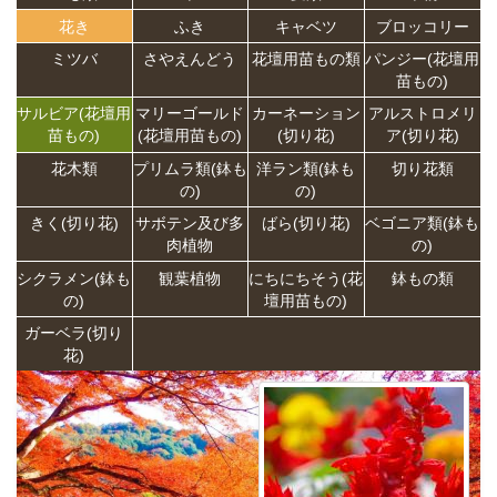
花き
ふき
キャベツ
ブロッコリー
ミツバ
さやえんどう
花壇用苗もの類
パンジー(花壇用
苗もの)
サルビア(花壇用
マリーゴールド
カーネーション
アルストロメリ
苗もの)
(花壇用苗もの)
(切り花)
ア(切り花)
花木類
プリムラ類(鉢も
洋ラン類(鉢も
切り花類
の)
の)
きく(切り花)
サボテン及び多
ばら(切り花)
ベゴニア類(鉢も
肉植物
の)
シクラメン(鉢も
観葉植物
にちにちそう(花
鉢もの類
の)
壇用苗もの)
ガーベラ(切り
花)