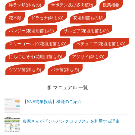
洋ラン類(鉢もの)
サボテン及び多肉植物
観葉植物
花木類
ドラセナ(鉢もの)
花壇用苗もの類
パンジー(花壇用苗もの)
サルビア(花壇用苗もの)
マリーゴールド(花壇用苗もの)
ペチュニア(花壇用苗もの)
にちにちそう(花壇用苗もの)
アジサイ(鉢もの)
ツツジ苗(鉢もの)
バラ苗(鉢もの)
📗 マニュアル 一覧
【SNS簡単投稿】機能のご紹介
農家さんが『ジャパンクロップス』を利用する理由