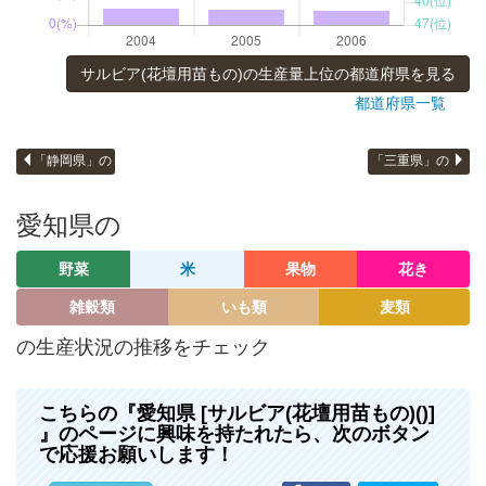
サルビア(花壇用苗もの)の生産量上位の都道府県を見る
都道府県一覧
「静岡県」の
「三重県」の
愛知県の
野菜
米
果物
花き
雑穀類
いも類
麦類
の生産状況の推移をチェック
こちらの『愛知県 [サルビア(花壇用苗もの)()]
』のページに興味を持たれたら、次のボタン
で応援お願いします！