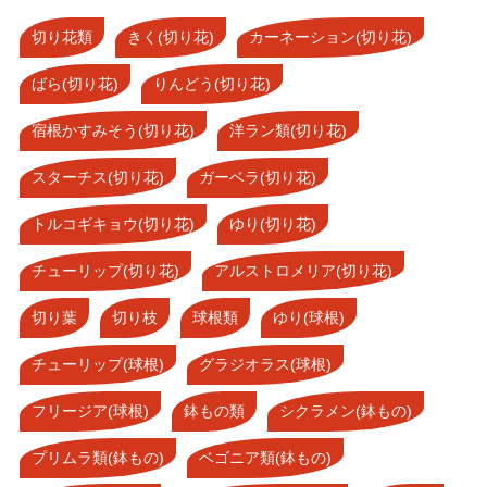
切り花類
きく(切り花)
カーネーション(切り花)
ばら(切り花)
りんどう(切り花)
宿根かすみそう(切り花)
洋ラン類(切り花)
スターチス(切り花)
ガーベラ(切り花)
トルコギキョウ(切り花)
ゆり(切り花)
チューリップ(切り花)
アルストロメリア(切り花)
切り葉
切り枝
球根類
ゆり(球根)
チューリップ(球根)
グラジオラス(球根)
フリージア(球根)
鉢もの類
シクラメン(鉢もの)
プリムラ類(鉢もの)
ベゴニア類(鉢もの)