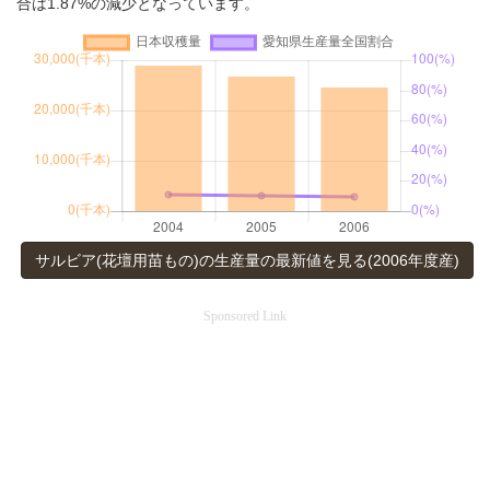
合は1.87%の減少となっています。
サルビア(花壇用苗もの)の生産量の最新値を見る(2006年度産)
Sponsored Link