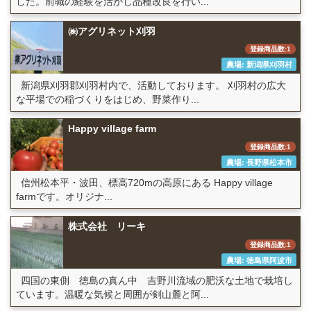
した。前職の経験を活かし品種改良を行い...
㈱アグリネット刈羽
登録商品数:1
農場: 新潟県刈羽村
新潟県刈羽郡刈羽村内で、活動しております。 刈羽村の広大
な平場での稲づくりをはじめ、野菜作り...
Happy village farm
登録商品数:1
農場: 長野県松本市
信州松本平・波田、標高720mの高原にある Happy village
farmです。オリジナ...
株式会社 リーキ
登録商品数:1
農場: 徳島県阿波市
四国の東側 徳島の真ん中 吉野川流域の肥沃な土地で栽培し
ています。温暖な気候と周囲が剣山麓と阿...