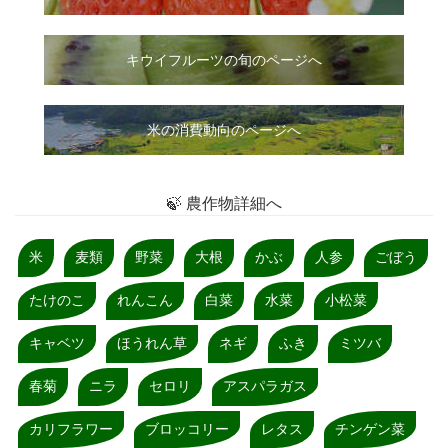
キウイフルーツの旬のページへ
米の消費動向のページへ
🍃 農作物詳細へ
米
麦類
野菜
大根
かぶ
人参
ごぼう
たけのこ
れんこん
白菜
水菜
小松菜
キャベツ
ほうれん草
ネギ
ふき
ミツバ
春菊
ニラ
セロリ
アスパラガス
カリフラワー
ブロッコリー
レタス
チンゲン菜