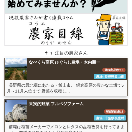
👨👩 注目の農家さん
なべくら高原 ひぐらし農場・木内順一
登録商品数:15
農場: 長野県飯山市
長野県の最北端にあたる・飯山市、 鍋倉高原の豊かな土壌で5
月～11月末位まで 野菜を収穫し...
果実的野菜 フルベジファーム
登録商品数:6
農場: 千葉県長生村
前職は種苗メーカーでメロンとレタスの品種改良を行ってきま