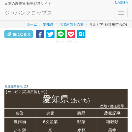
English
日本の農作物 販売促進サイト
ジャパンクロップス
Toggl
navig
ホーム
愛知県
花壇用苗もの類
サルビア(花壇用苗もの)
気になる
0
Sponsored Link
23
都道府県番号:
[ サルビア(花壇用苗もの) ]
愛知県
(あいち)
- 産地 / 都道府県 -
農業
農家
商品
農家記事
農作物
6次産業
野菜
雑穀類
いも類
米
麦類
果物