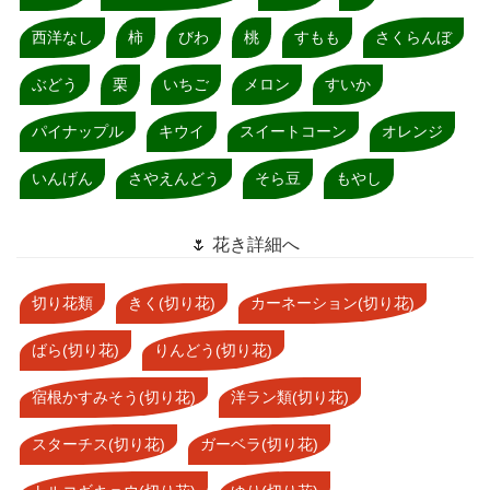
西洋なし
柿
びわ
桃
すもも
さくらんぼ
ぶどう
栗
いちご
メロン
すいか
パイナップル
キウイ
スイートコーン
オレンジ
いんげん
さやえんどう
そら豆
もやし
🌷 花き詳細へ
切り花類
きく(切り花)
カーネーション(切り花)
ばら(切り花)
りんどう(切り花)
宿根かすみそう(切り花)
洋ラン類(切り花)
スターチス(切り花)
ガーベラ(切り花)