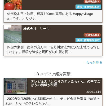
登録商品数:1
農場: 長野県松本市
信州松本平・波田、標高720mの高原にある Happy village
farmです。オリジナ...
株式会社 リーキ
登録商品数:1
農場: 徳島県阿波市
四国の東側 徳島の真ん中 吉野川流域の肥沃な土地で栽培し
ています。温暖な気候と周囲が剣山麓と阿...
もっと見る
📺 メディア紹介実績
テレビ金沢「となりのテレ金ちゃん」の中でご
ぼうの情報が引用
2020.03.19
2020年2月26日(木)15時53分から、テレビ金沢放送局で放送さ
れた「となりのテレ金ちゃん...