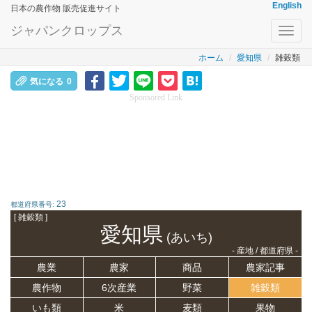
English
日本の農作物 販売促進サイト
ジャパンクロップス
Toggl
navig
ホーム
愛知県
雑穀類
気になる
0
Sponsored Link
23
都道府県番号:
[ 雑穀類 ]
愛知県
(あいち)
- 産地 / 都道府県 -
農業
農家
商品
農家記事
農作物
6次産業
野菜
雑穀類
いも類
米
麦類
果物