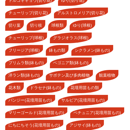
トルコギキョウ(切り花)
ゆり(切り花)
チューリップ(切り花)
アルストロメリア(切り花)
切り葉
切り枝
球根類
ゆり(球根)
チューリップ(球根)
グラジオラス(球根)
フリージア(球根)
鉢もの類
シクラメン(鉢もの)
プリムラ類(鉢もの)
ベゴニア類(鉢もの)
洋ラン類(鉢もの)
サボテン及び多肉植物
観葉植物
花木類
ドラセナ(鉢もの)
花壇用苗もの類
パンジー(花壇用苗もの)
サルビア(花壇用苗もの)
マリーゴールド(花壇用苗もの)
ペチュニア(花壇用苗もの)
にちにちそう(花壇用苗もの)
アジサイ(鉢もの)