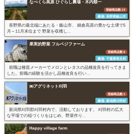
なべくら高原 ひぐらし農場・木内順一
登録商品数:15
農場: 長野県飯山市
長野県の最北端にあたる・飯山市、 鍋倉高原の豊かな土壌で5
月～11月末位まで 野菜を収穫し...
果実的野菜 フルベジファーム
登録商品数:6
農場: 千葉県長生村
前職は種苗メーカーでメロンとレタスの品種改良を行ってきま
した。前職の経験を活かし品種改良を行い...
㈱アグリネット刈羽
登録商品数:1
農場: 新潟県刈羽村
新潟県刈羽郡刈羽村内で、活動しております。 刈羽村の広大
な平場での稲づくりをはじめ、野菜作り...
Happy village farm