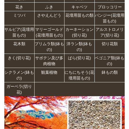
花き
ふき
キャベツ
ブロッコリー
ミツバ
さやえんどう
花壇用苗もの類
パンジー(花壇用
苗もの)
サルビア(花壇用
マリーゴールド
カーネーション
アルストロメリ
苗もの)
(花壇用苗もの)
(切り花)
ア(切り花)
花木類
プリムラ類(鉢も
洋ラン類(鉢も
切り花類
の)
の)
きく(切り花)
サボテン及び多
ばら(切り花)
ベゴニア類(鉢も
肉植物
の)
シクラメン(鉢も
観葉植物
にちにちそう(花
鉢もの類
の)
壇用苗もの)
ガーベラ(切り
花)