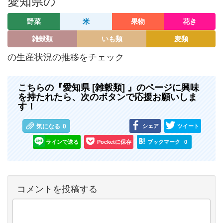
愛知県の
野菜
米
果物
花き
雑穀類
いも類
麦類
の生産状況の推移をチェック
こちらの『愛知県 [雑穀類] 』のページに興味
を持たれたら、次のボタンで応援お願いしま
す！
シェア
ツイート
気になる
0
ラインで送る
Pocketに保存
ブックマーク
0
コメントを投稿する