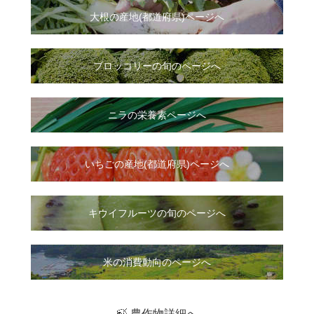
大根
の
産地(都道府県)ページへ
ブロッコリーの旬のページへ
ニラ
の
栄養素ページへ
いちご
の
産地(都道府県)ページへ
キウイフルーツの旬のページへ
米の消費動向のページへ
🍃 農作物詳細へ