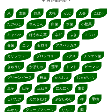
米
麦類
野菜
大根
かぶ
人参
ごぼう
たけのこ
れんこん
白菜
水菜
小松菜
キャベツ
ほうれん草
ネギ
ふき
ミツバ
春菊
ニラ
セロリ
アスパラガス
カリフラワー
ブロッコリー
レタス
チンゲン菜
きゅうり
かぼちゃ
茄子
トマト
ピーマン
グリーンピース
枝豆
かんしょ
じゃがいも
里芋
山芋
玉ねぎ
にんにく
生姜
しいたけ
えのきたけ
ぶなしめじ
梅
果物
みかん
グレープフルーツ
りんご
梨