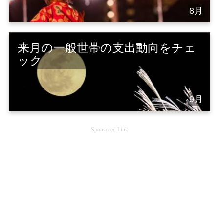
8月
来月の一般世帯の支出動向をチェ
ック
9月
Sponsored Link