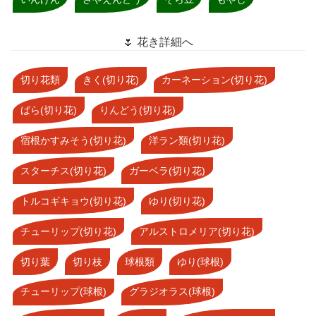
🌷 花き詳細へ
切り花類
きく(切り花)
カーネーション(切り花)
ばら(切り花)
りんどう(切り花)
宿根かすみそう(切り花)
洋ラン類(切り花)
スターチス(切り花)
ガーベラ(切り花)
トルコギキョウ(切り花)
ゆり(切り花)
チューリップ(切り花)
アルストロメリア(切り花)
切り葉
切り枝
球根類
ゆり(球根)
チューリップ(球根)
グラジオラス(球根)