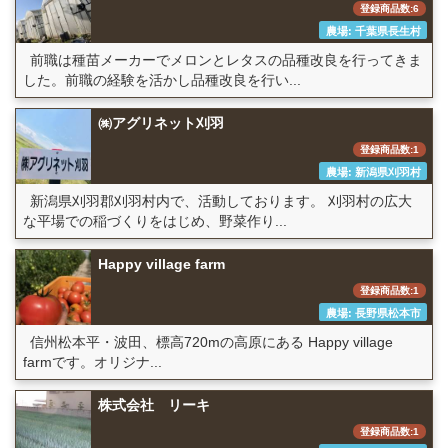
登録商品数:6
農場: 千葉県長生村
前職は種苗メーカーでメロンとレタスの品種改良を行ってきま
した。前職の経験を活かし品種改良を行い...
㈱アグリネット刈羽
登録商品数:1
農場: 新潟県刈羽村
新潟県刈羽郡刈羽村内で、活動しております。 刈羽村の広大
な平場での稲づくりをはじめ、野菜作り...
Happy village farm
登録商品数:1
農場: 長野県松本市
信州松本平・波田、標高720mの高原にある Happy village
farmです。オリジナ...
株式会社 リーキ
登録商品数:1