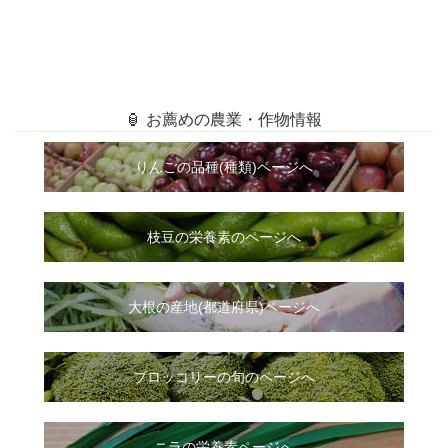
🏮 お薦めの農業・作物情報
りんごの品種(種類)ページへ
枝豆の栄養素のページへ
大根
の
産地(都道府県)ページへ
ブロッコリーの旬のページへ
ニラ
の
栄養素ページへ