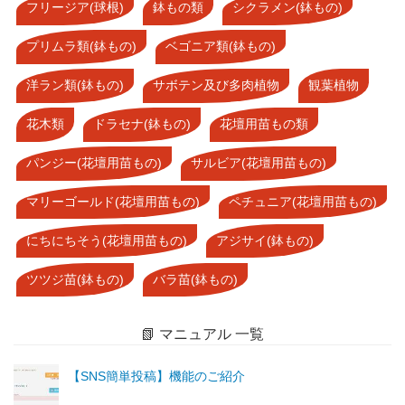
フリージア(球根)
鉢もの類
シクラメン(鉢もの)
プリムラ類(鉢もの)
ベゴニア類(鉢もの)
洋ラン類(鉢もの)
サボテン及び多肉植物
観葉植物
花木類
ドラセナ(鉢もの)
花壇用苗もの類
パンジー(花壇用苗もの)
サルビア(花壇用苗もの)
マリーゴールド(花壇用苗もの)
ペチュニア(花壇用苗もの)
にちにちそう(花壇用苗もの)
アジサイ(鉢もの)
ツツジ苗(鉢もの)
バラ苗(鉢もの)
📗 マニュアル 一覧
【SNS簡単投稿】機能のご紹介