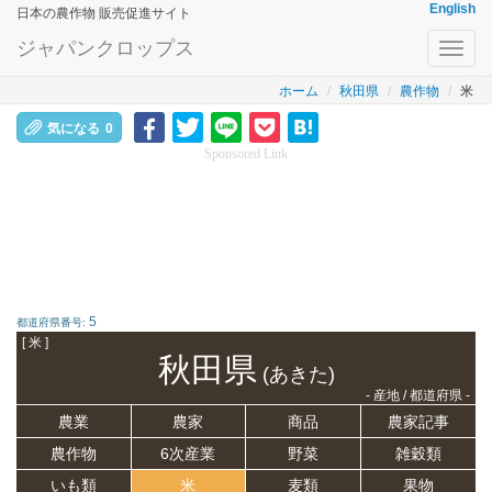
English
日本の農作物 販売促進サイト
ジャパンクロップス
Toggl
navig
ホーム
秋田県
農作物
米
気になる
0
Sponsored Link
5
都道府県番号:
[ 米 ]
秋田県
(あきた)
- 産地 / 都道府県 -
農業
農家
商品
農家記事
農作物
6次産業
野菜
雑穀類
いも類
米
麦類
果物