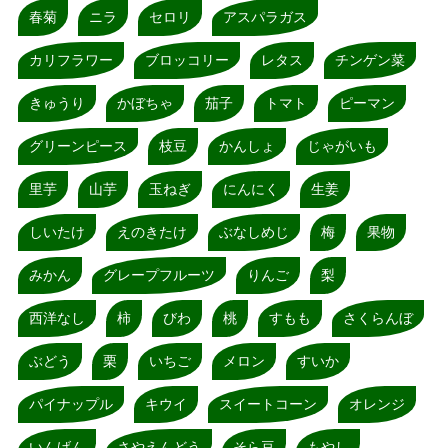
春菊
ニラ
セロリ
アスパラガス
カリフラワー
ブロッコリー
レタス
チンゲン菜
きゅうり
かぼちゃ
茄子
トマト
ピーマン
グリーンピース
枝豆
かんしょ
じゃがいも
里芋
山芋
玉ねぎ
にんにく
生姜
しいたけ
えのきたけ
ぶなしめじ
梅
果物
みかん
グレープフルーツ
りんご
梨
西洋なし
柿
びわ
桃
すもも
さくらんぼ
ぶどう
栗
いちご
メロン
すいか
パイナップル
キウイ
スイートコーン
オレンジ
いんげん
さやえんどう
そら豆
もやし