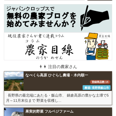
👨👩 注目の農家さん
なべくら高原 ひぐらし農場・木内順一
登録商品数:15
農場: 長野県飯山市
長野県の最北端にあたる・飯山市、 鍋倉高原の豊かな土壌で5
月～11月末位まで 野菜を収穫し...
果実的野菜 フルベジファーム