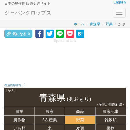
English
日本の農作物 販売促進サイト
ジャパンクロップス
Toggl
navig
ホーム
青森県
野菜
かぶ
気になる
0
Sponsored Link
2
都道府県番号:
[ かぶ ]
青森県
(あおもり)
- 産地 / 都道府県 -
農業
農家
商品
農家記事
農作物
6次産業
野菜
雑穀類
いも類
米
麦類
果物