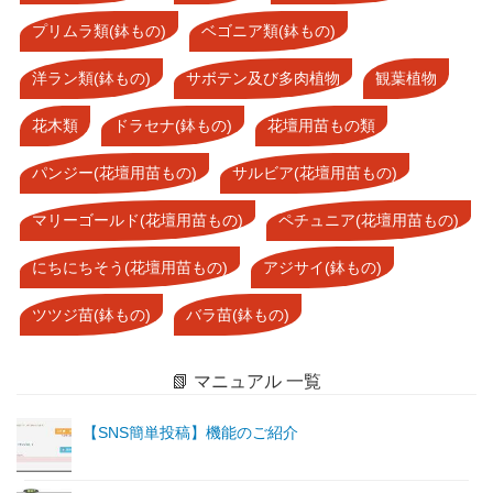
プリムラ類(鉢もの)
ベゴニア類(鉢もの)
洋ラン類(鉢もの)
サボテン及び多肉植物
観葉植物
花木類
ドラセナ(鉢もの)
花壇用苗もの類
パンジー(花壇用苗もの)
サルビア(花壇用苗もの)
マリーゴールド(花壇用苗もの)
ペチュニア(花壇用苗もの)
にちにちそう(花壇用苗もの)
アジサイ(鉢もの)
ツツジ苗(鉢もの)
バラ苗(鉢もの)
📗 マニュアル 一覧
【SNS簡単投稿】機能のご紹介