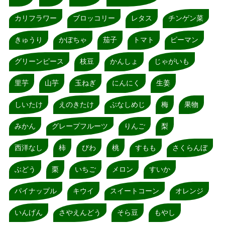
カリフラワー
ブロッコリー
レタス
チンゲン菜
きゅうり
かぼちゃ
茄子
トマト
ピーマン
グリーンピース
枝豆
かんしょ
じゃがいも
里芋
山芋
玉ねぎ
にんにく
生姜
しいたけ
えのきたけ
ぶなしめじ
梅
果物
みかん
グレープフルーツ
りんご
梨
西洋なし
柿
びわ
桃
すもも
さくらんぼ
ぶどう
栗
いちご
メロン
すいか
パイナップル
キウイ
スイートコーン
オレンジ
いんげん
さやえんどう
そら豆
もやし