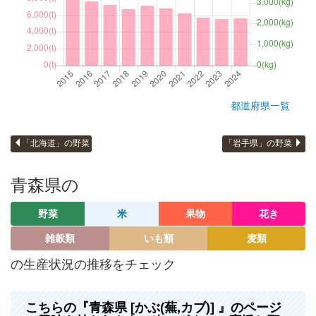
都道府県一覧
「北海道」の野菜
「岩手県」の野菜
青森県の
野菜
米
果物
花き
雑穀類
いも類
麦類
の生産状況の推移をチェック
こちらの『青森県 [かぶ(蕪,カブ)] 』のページ