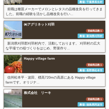
農場: 千葉県長生村
前職は種苗メーカーでメロンとレタスの品種改良を行ってきま
した。前職の経験を活かし品種改良を行い...
㈱アグリネット刈羽
登録商品数:1
農場: 新潟県刈羽村
新潟県刈羽郡刈羽村内で、活動しております。 刈羽村の広大
な平場での稲づくりをはじめ、野菜作り...
Happy village farm
登録商品数:1
農場: 長野県松本市
信州松本平・波田、標高720mの高原にある Happy village
farmです。オリジナ...
株式会社 リーキ
登録商品数:1
農場: 徳島県阿波市