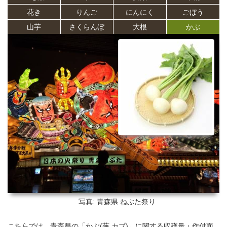
花き
りんご
にんにく
ごぼう
山芋
さくらんぼ
大根
かぶ
写真: 青森県
ねぶた祭り
こちらでは、青森県の「かぶ(蕪,カブ)」に関する収穫量・作付面