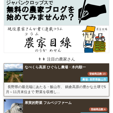
👨👩 注目の農家さん
なべくら高原 ひぐらし農場・木内順一
登録商品数:15
農場: 長野県飯山市
長野県の最北端にあたる・飯山市、 鍋倉高原の豊かな土壌で5
月～11月末位まで 野菜を収穫し...
果実的野菜 フルベジファーム
登録商品数:6