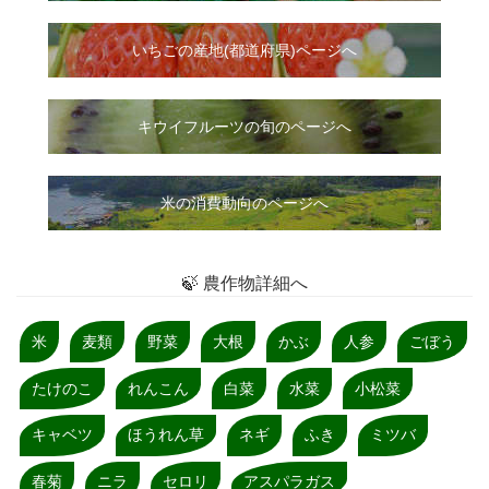
いちご
の
産地(都道府県)ページへ
キウイフルーツの旬のページへ
米の消費動向のページへ
🍃 農作物詳細へ
米
麦類
野菜
大根
かぶ
人参
ごぼう
たけのこ
れんこん
白菜
水菜
小松菜
キャベツ
ほうれん草
ネギ
ふき
ミツバ
春菊
ニラ
セロリ
アスパラガス