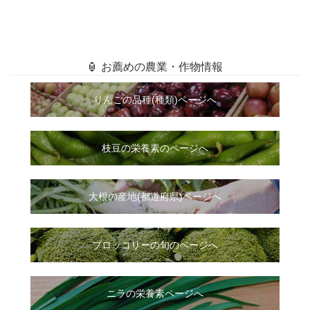
🏮 お薦めの農業・作物情報
りんごの品種(種類)ページへ
枝豆の栄養素のページへ
大根
の
産地(都道府県)ページへ
ブロッコリーの旬のページへ
ニラ
の
栄養素ページへ