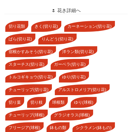
🌷 花き詳細へ
切り花類
きく(切り花)
カーネーション(切り花)
ばら(切り花)
りんどう(切り花)
宿根かすみそう(切り花)
洋ラン類(切り花)
スターチス(切り花)
ガーベラ(切り花)
トルコギキョウ(切り花)
ゆり(切り花)
チューリップ(切り花)
アルストロメリア(切り花)
切り葉
切り枝
球根類
ゆり(球根)
チューリップ(球根)
グラジオラス(球根)
フリージア(球根)
鉢もの類
シクラメン(鉢もの)