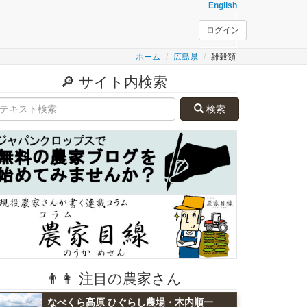
English
ログイン
ホーム
広島県
雑穀類
🔎 サイト内検索
検索
👨👩 注目の農家さん
なべくら高原 ひぐらし農場・木内順一