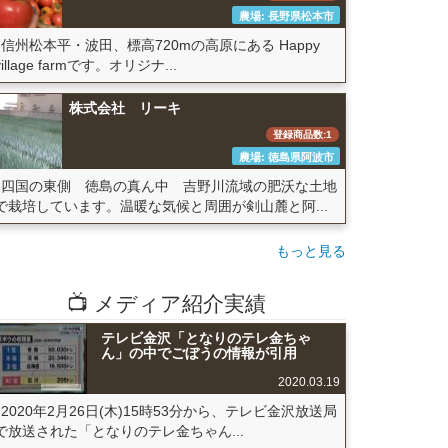
農場: 長野県松本市
信州松本平・波田、標高720mの高原にある Happy
village farmです。オリジナ...
株式会社 リーキ
登録商品数:1
農場: 徳島県阿波市
四国の東側 徳島の真ん中 吉野川流域の肥沃な土地
で栽培しています。温暖な気候と周囲が剣山麓と阿...
もっと見る
📺 メディア紹介実績
テレビ金沢「となりのテレ金ちゃ
ん」の中でごぼうの情報が引用
2020.03.19
2020年2月26日(木)15時53分から、テレビ金沢放送局
で放送された「となりのテレ金ちゃん...