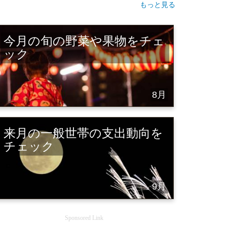
もっと見る
今月の旬の野菜や果物をチェ
ック
8月
来月の一般世帯の支出動向を
チェック
9月
Sponsored Link