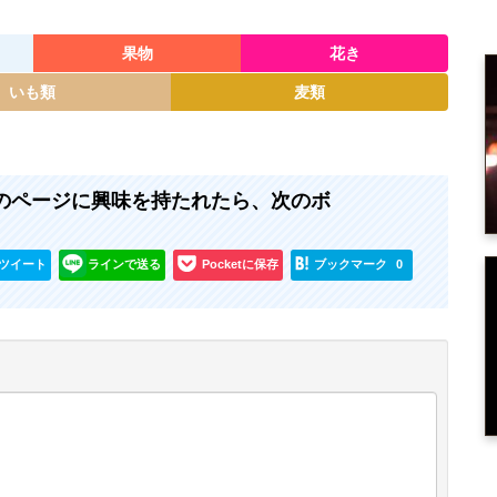
果物
花き
いも類
麦類
 』のページに興味を持たれたら、次のボ
ツイート
ラインで送る
Pocketに保存
ブックマーク
0