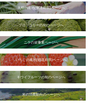
大根
の
産地(都道府県)ページへ
ブロッコリーの旬のページへ
ニラ
の
栄養素ページへ
いちご
の
産地(都道府県)ページへ
キウイフルーツの旬のページへ
米の消費動向のページへ