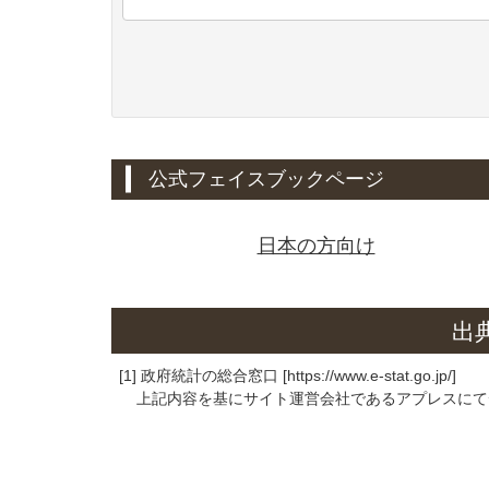
公式フェイスブックページ
日本の方向け
出
[1] 政府統計の総合窓口 [https://www.e-stat.go.jp/]
上記内容を基にサイト運営会社であるアプレスにて