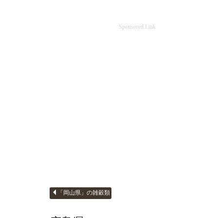
Sponsored Link
「岡山県」の雑穀類