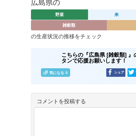
広島県の
野菜
米
雑穀類
の生産状況の推移をチェック
こちらの『広島県 [雑穀類]
タンで応援お願いします！
シェア
気になる
0
コメントを投稿する