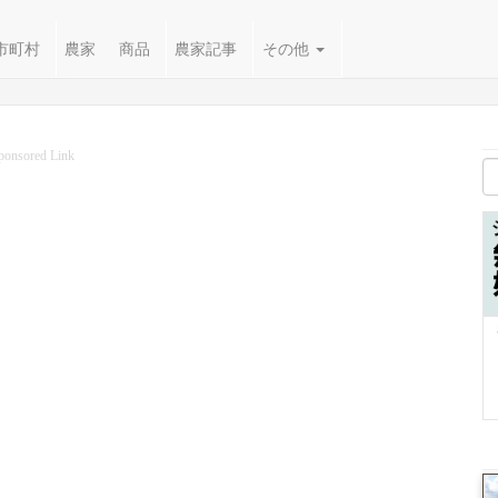
市町村
農家
商品
農家記事
その他
ponsored Link