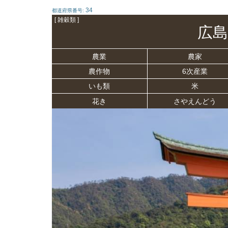
34
都道府県番号:
[ 雑穀類 ]
広島
農業
農家
農作物
6次産業
いも類
米
花き
さやえんどう