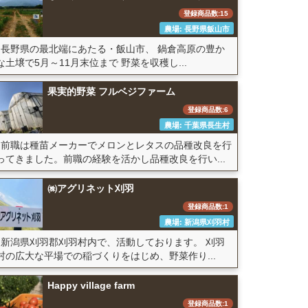
登録商品数:15
農場: 長野県飯山市
長野県の最北端にあたる・飯山市、 鍋倉高原の豊か
な土壌で5月～11月末位まで 野菜を収穫し...
果実的野菜 フルベジファーム
登録商品数:6
農場: 千葉県長生村
前職は種苗メーカーでメロンとレタスの品種改良を行
ってきました。前職の経験を活かし品種改良を行い...
㈱アグリネット刈羽
登録商品数:1
農場: 新潟県刈羽村
新潟県刈羽郡刈羽村内で、活動しております。 刈羽
村の広大な平場での稲づくりをはじめ、野菜作り...
Happy village farm
登録商品数:1