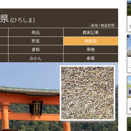
県
(ひろしま)
- 産地 / 都道府県 -
商品
農家記事
野菜
雑穀類
麦類
果物
みかん
春菊