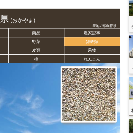
県
(おかやま)
- 産地 / 都道府県 -
商品
農家記事
野菜
雑穀類
麦類
果物
桃
れんこん