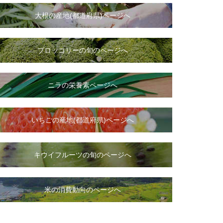
大根
の
産地(都道府県)ページへ
ブロッコリーの旬のページへ
ニラ
の
栄養素ページへ
いちご
の
産地(都道府県)ページへ
キウイフルーツの旬のページへ
米の消費動向のページへ