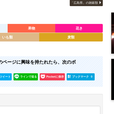
「広島県」の雑穀類
果物
花き
いも類
麦類
 』のページに興味を持たれたら、次のボ
ツイート
ラインで送る
Pocketに保存
ブックマーク
0