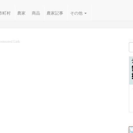
市町村
農家
商品
農家記事
その他
ponsored Link