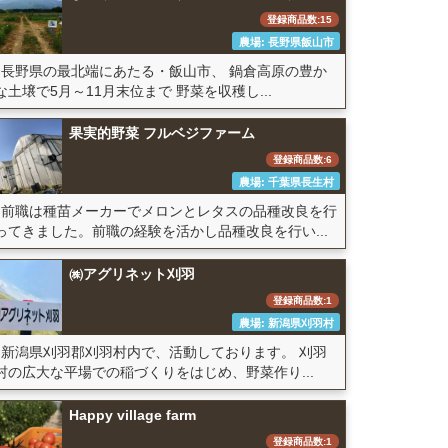
登録商品数:15
農場: 長野県飯山市
長野県の最北端にあたる・飯山市、 鍋倉高原の豊か
な土壌で5月～11月末位まで 野菜を収穫し...
果実的野菜 フルベジファーム
登録商品数:6
農場: 千葉県長生村
前職は種苗メーカーでメロンとレタスの品種改良を行
ってきました。前職の経験を活かし品種改良を行い...
㈱アグリネット刈羽
登録商品数:1
農場: 新潟県刈羽村
新潟県刈羽郡刈羽村内で、活動しております。 刈羽
村の広大な平場での稲づくりをはじめ、野菜作り...
Happy village farm
登録商品数:1