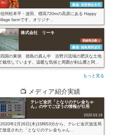
農場: 長野県松本市
信州松本平・波田、標高720mの高原にある Happy
village farmです。オリジナ...
株式会社 リーキ
登録商品数:1
農場: 徳島県阿波市
四国の東側 徳島の真ん中 吉野川流域の肥沃な土地
で栽培しています。温暖な気候と周囲が剣山麓と阿...
もっと見る
📺 メディア紹介実績
テレビ金沢「となりのテレ金ちゃ
ん」の中でごぼうの情報が引用
2020.03.19
2020年2月26日(木)15時53分から、テレビ金沢放送局
で放送された「となりのテレ金ちゃん...