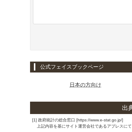
公式フェイスブックページ
日本の方向け
出
[1] 政府統計の総合窓口 [https://www.e-stat.go.jp/]
上記内容を基にサイト運営会社であるアプレスにて