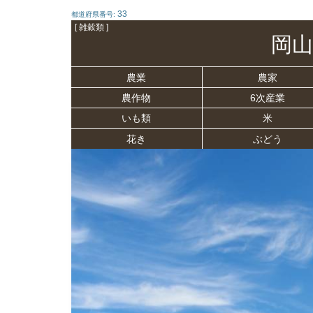
33
都道府県番号:
[ 雑穀類 ]
岡山
農業
農家
農作物
6次産業
いも類
米
花き
ぶどう