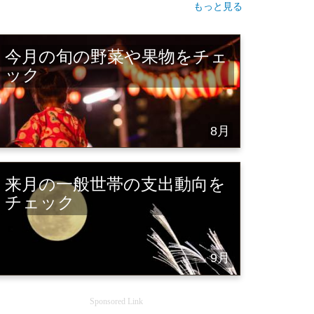
もっと見る
今月の旬の野菜や果物をチェ
ック
8月
来月の一般世帯の支出動向を
チェック
9月
Sponsored Link