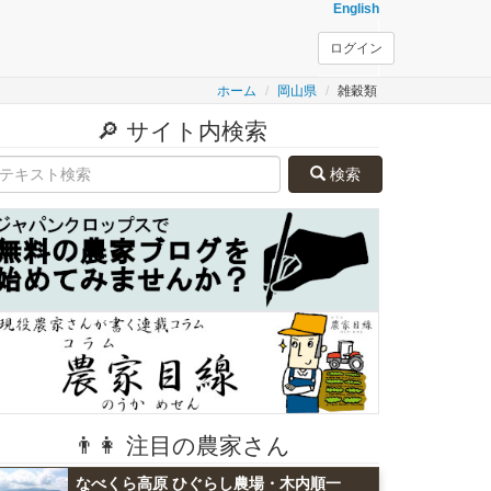
English
ログイン
ホーム
岡山県
雑穀類
🔎 サイト内検索
検索
👨👩 注目の農家さん
なべくら高原 ひぐらし農場・木内順一