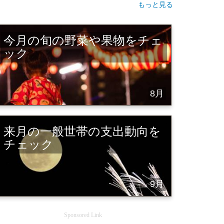
もっと見る
今月の旬の野菜や果物をチェ
ック
8月
来月の一般世帯の支出動向を
チェック
9月
Sponsored Link