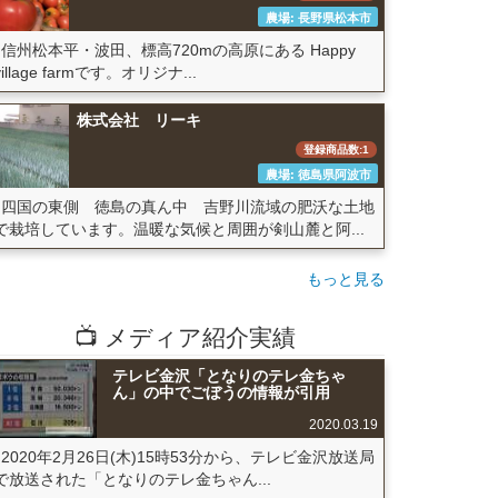
農場: 長野県松本市
信州松本平・波田、標高720mの高原にある Happy
village farmです。オリジナ...
株式会社 リーキ
登録商品数:1
農場: 徳島県阿波市
四国の東側 徳島の真ん中 吉野川流域の肥沃な土地
で栽培しています。温暖な気候と周囲が剣山麓と阿...
もっと見る
📺 メディア紹介実績
テレビ金沢「となりのテレ金ちゃ
ん」の中でごぼうの情報が引用
2020.03.19
2020年2月26日(木)15時53分から、テレビ金沢放送局
で放送された「となりのテレ金ちゃん...