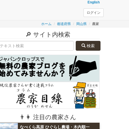
English
ログイン
ホーム
都道府県
岡山県
農家
🔎 サイト内検索
検索
👨👩 注目の農家さん
なべくら高原 ひぐらし農場・木内順一