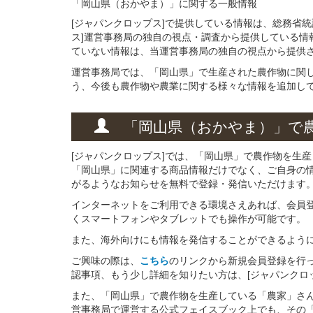
「岡山県（おかやま）」
に関する
一般
情報
[ジャパンクロップス]で提供している情報は、総務省
ス]運営事務局の独自の視点・調査から提供している情
ていない情報は、当運営事務局の独自の視点から提供
運営事務局では、「岡山県」で生産された農作物に関
う、今後も農作物や農業に関する様々な情報を追加し
「岡山県（おかやま）」
で
[ジャパンクロップス]では、「岡山県」で農作物を生
「岡山県」に関連する商品情報だけでなく、ご自身の
がるようなお知らせを無料で登録・発信いただけます
インターネットをご利用できる環境さえあれば、会員
くスマートフォンやタブレットでも操作が可能です。
また、海外向けにも情報を発信することができるよう
ご興味の際は、
こちら
のリンクから新規会員登録を行
認事項、もう少し詳細を知りたい方は、[ジャパンクロ
また、「岡山県」で農作物を生産している「農家」さんと
営事務局で運営する公式フェイスブック上でも、その