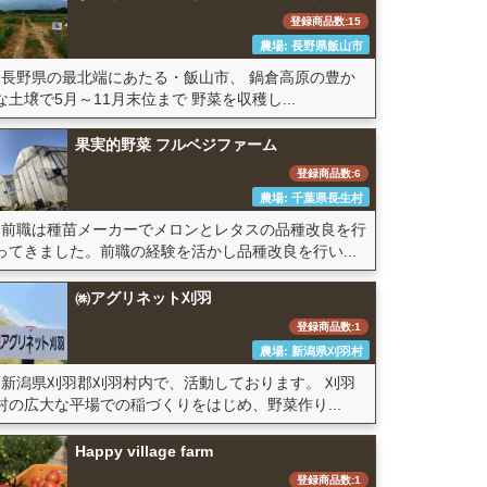
登録商品数:15
農場: 長野県飯山市
長野県の最北端にあたる・飯山市、 鍋倉高原の豊か
な土壌で5月～11月末位まで 野菜を収穫し...
果実的野菜 フルベジファーム
登録商品数:6
農場: 千葉県長生村
前職は種苗メーカーでメロンとレタスの品種改良を行
ってきました。前職の経験を活かし品種改良を行い...
㈱アグリネット刈羽
登録商品数:1
農場: 新潟県刈羽村
新潟県刈羽郡刈羽村内で、活動しております。 刈羽
村の広大な平場での稲づくりをはじめ、野菜作り...
Happy village farm
登録商品数:1