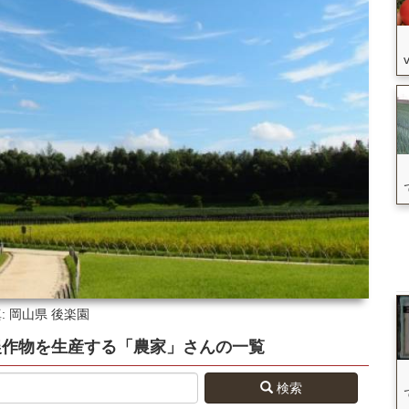
: 岡山県
後楽園
農作物を生産する
「農家」さん
の
一覧
検索