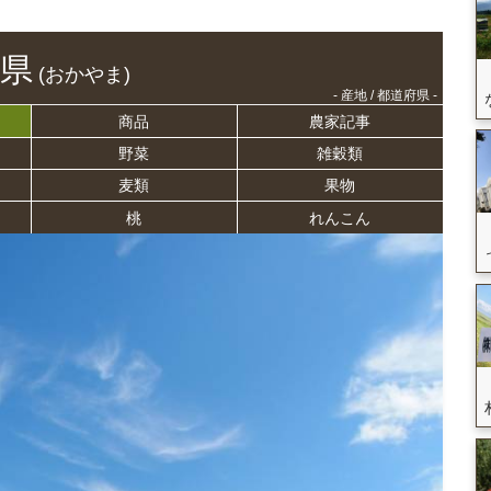
県
(おかやま)
- 産地 / 都道府県 -
商品
農家記事
野菜
雑穀類
麦類
果物
桃
れんこん