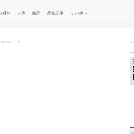
市町村
農家
商品
農家記事
その他
ponsored Link