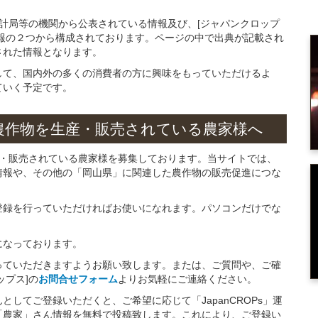
統計局等の機関から公表されている情報及び、[ジャパンクロップ
報の２つから構成されております。ページの中で出典が記載され
された情報となります。
して、国内外の多くの消費者の方に興味をもっていただけるよ
ていく予定です。
農作物を
生産・販売されている
農家様へ
産・販売されている農家様を募集しております。当サイトでは、
情報や、その他の「岡山県」に関連した農作物の販売促進につな
。
登録を行っていただければお使いになれます。パソコンだけでな
になっております。
っていただきますようお願い致します。または、ご質問や、ご確
ップス]の
お問合せフォーム
よりお気軽にご連絡ください。
してご登録いただくと、ご希望に応じて「JapanCROPs」運
「農家」さん情報を無料で投稿致します。これにより、ご登録い