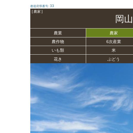
33
都道府県番号:
[ 農家 ]
岡山
農業
農家
農作物
6次産業
いも類
米
花き
ぶどう