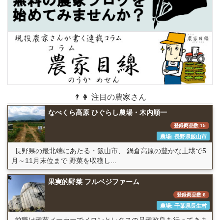
👨👩 注目の農家さん
なべくら高原 ひぐらし農場・木内順一
登録商品数:15
農場: 長野県飯山市
長野県の最北端にあたる・飯山市、 鍋倉高原の豊かな土壌で5
月～11月末位まで 野菜を収穫し...
果実的野菜 フルベジファーム
登録商品数:6
農場: 千葉県長生村
前職は種苗メーカーでメロンとレタスの品種改良を行ってきま