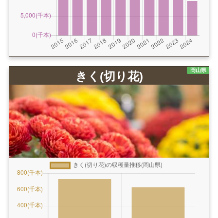
岡山県
きく(切り花)