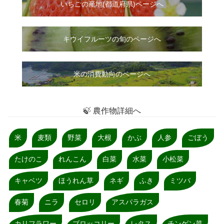
いちご
の
産地(都道府県)ページへ
キウイフルーツの旬のページへ
米の消費動向のページへ
🍃 農作物詳細へ
米
麦類
野菜
大根
かぶ
人参
ごぼう
たけのこ
れんこん
白菜
水菜
小松菜
キャベツ
ほうれん草
ネギ
ふき
ミツバ
春菊
ニラ
セロリ
アスパラガス
カリフラワー
ブロッコリー
レタス
チンゲン菜