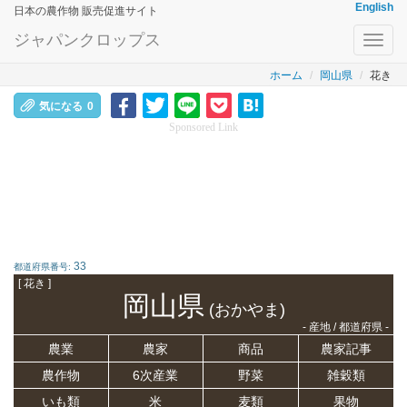
English
日本の農作物 販売促進サイト
ジャパンクロップス
Toggl
navig
ホーム
岡山県
花き
気になる
0
Sponsored Link
33
都道府県番号:
[ 花き ]
岡山県
(おかやま)
- 産地 / 都道府県 -
農業
農家
商品
農家記事
農作物
6次産業
野菜
雑穀類
いも類
米
麦類
果物