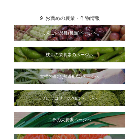
🏮 お薦めの農業・作物情報
りんごの品種(種類)ページへ
枝豆の栄養素のページへ
大根
の
産地(都道府県)ページへ
ブロッコリーの旬のページへ
ニラ
の
栄養素ページへ