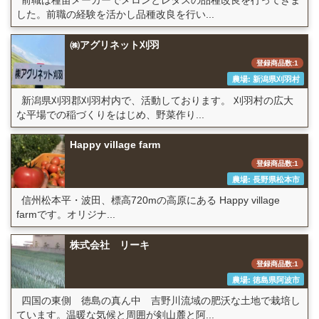
した。前職の経験を活かし品種改良を行い...
㈱アグリネット刈羽
登録商品数:1
農場: 新潟県刈羽村
新潟県刈羽郡刈羽村内で、活動しております。 刈羽村の広大
な平場での稲づくりをはじめ、野菜作り...
Happy village farm
登録商品数:1
農場: 長野県松本市
信州松本平・波田、標高720mの高原にある Happy village
farmです。オリジナ...
株式会社 リーキ
登録商品数:1
農場: 徳島県阿波市
四国の東側 徳島の真ん中 吉野川流域の肥沃な土地で栽培し
ています。温暖な気候と周囲が剣山麓と阿...