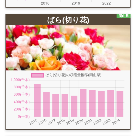
岡山県
ばら(切り花)