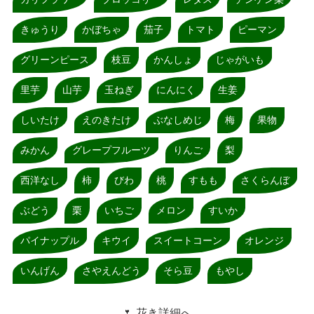
きゅうり
かぼちゃ
茄子
トマト
ピーマン
グリーンピース
枝豆
かんしょ
じゃがいも
里芋
山芋
玉ねぎ
にんにく
生姜
しいたけ
えのきたけ
ぶなしめじ
梅
果物
みかん
グレープフルーツ
りんご
梨
西洋なし
柿
びわ
桃
すもも
さくらんぼ
ぶどう
栗
いちご
メロン
すいか
パイナップル
キウイ
スイートコーン
オレンジ
いんげん
さやえんどう
そら豆
もやし
🌷 花き詳細へ