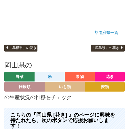
都道府県一覧
「島根県」の花き
「広島県」の花き
岡山県の
野菜
米
果物
花き
雑穀類
いも類
麦類
の生産状況の推移をチェック
こちらの『岡山県 [花き] 』のページに興味を
持たれたら、次のボタンで応援お願いしま
す！