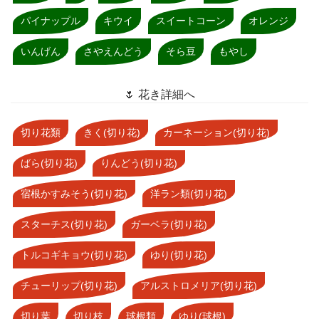
パイナップル
キウイ
スイートコーン
オレンジ
いんげん
さやえんどう
そら豆
もやし
🌷 花き詳細へ
切り花類
きく(切り花)
カーネーション(切り花)
ばら(切り花)
りんどう(切り花)
宿根かすみそう(切り花)
洋ラン類(切り花)
スターチス(切り花)
ガーベラ(切り花)
トルコギキョウ(切り花)
ゆり(切り花)
チューリップ(切り花)
アルストロメリア(切り花)
切り葉
切り枝
球根類
ゆり(球根)