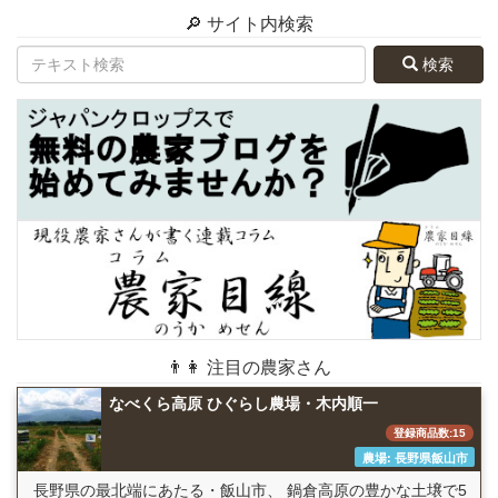
🔎 サイト内検索
検索
👨👩 注目の農家さん
なべくら高原 ひぐらし農場・木内順一
登録商品数:15
農場: 長野県飯山市
長野県の最北端にあたる・飯山市、 鍋倉高原の豊かな土壌で5