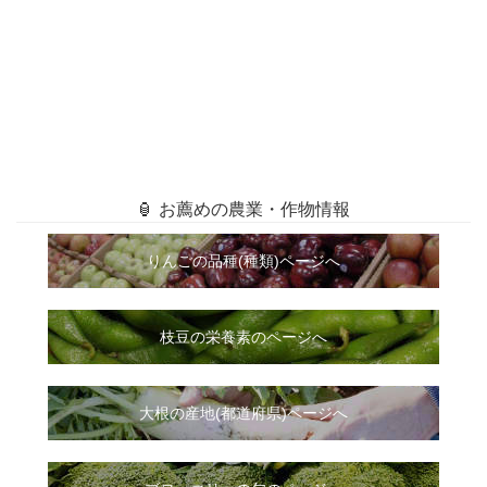
🏮 お薦めの農業・作物情報
りんごの品種(種類)ページへ
枝豆の栄養素のページへ
大根
の
産地(都道府県)ページへ