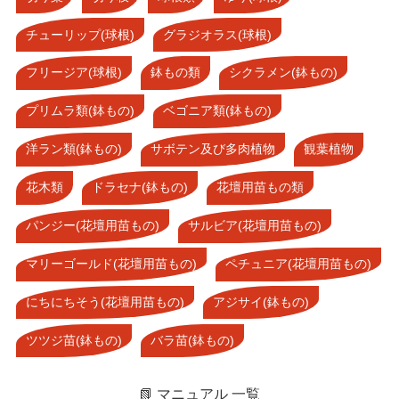
チューリップ(球根)
グラジオラス(球根)
フリージア(球根)
鉢もの類
シクラメン(鉢もの)
プリムラ類(鉢もの)
ベゴニア類(鉢もの)
洋ラン類(鉢もの)
サボテン及び多肉植物
観葉植物
花木類
ドラセナ(鉢もの)
花壇用苗もの類
パンジー(花壇用苗もの)
サルビア(花壇用苗もの)
マリーゴールド(花壇用苗もの)
ペチュニア(花壇用苗もの)
にちにちそう(花壇用苗もの)
アジサイ(鉢もの)
ツツジ苗(鉢もの)
バラ苗(鉢もの)
📗 マニュアル 一覧