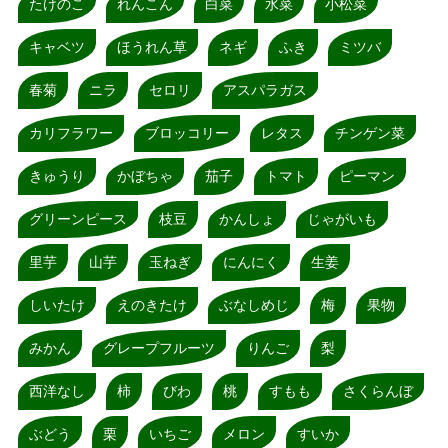
たけのこ
れんこん
白菜
水菜
小松菜
キャベツ
ほうれん草
ネギ
ふき
ミツバ
春菊
ニラ
セロリ
アスパラガス
カリフラワー
ブロッコリー
レタス
チンゲン菜
きゅうり
かぼちゃ
茄子
トマト
ピーマン
グリーンピース
枝豆
かんしょ
じゃがいも
里芋
山芋
玉ねぎ
にんにく
生姜
しいたけ
えのきたけ
ぶなしめじ
梅
果物
みかん
グレープフルーツ
りんご
梨
西洋なし
柿
びわ
桃
すもも
さくらんぼ
ぶどう
栗
いちご
メロン
すいか