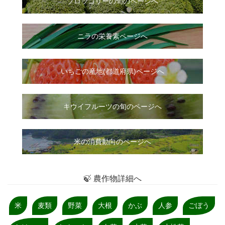
ブロッコリーの旬のページへ
ニラ
の
栄養素ページへ
いちご
の
産地(都道府県)ページへ
キウイフルーツの旬のページへ
米の消費動向のページへ
🍃 農作物詳細へ
米
麦類
野菜
大根
かぶ
人参
ごぼう