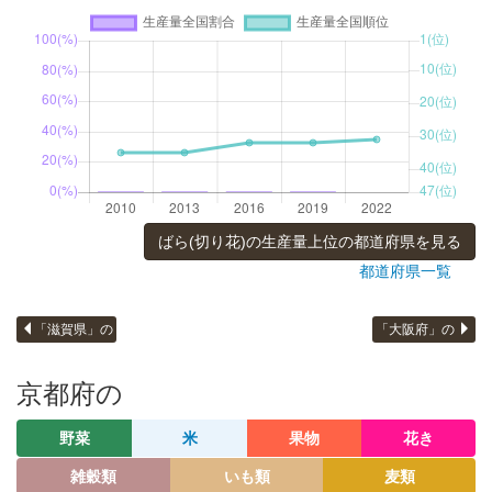
ばら(切り花)の生産量上位の都道府県を見る
都道府県一覧
「滋賀県」の
「大阪府」の
京都府の
野菜
米
果物
花き
雑穀類
いも類
麦類