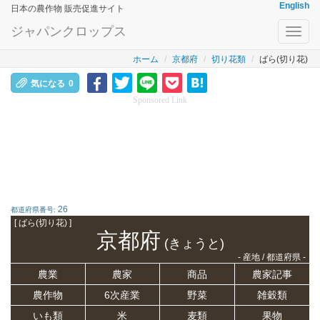
English
日本の農作物 販売促進サイト
ジャパンクロップス
Toggl
navig
ホーム
京都府
切り花類
ばら(切り花)
気になる
0
Sponsored Link
26
都道府県番号:
[ ばら(切り花) ]
京都府
(きょうと)
- 産地 / 都道府県 -
農業
農家
商品
農家記事
農作物
6次産業
野菜
雑穀類
いも類
米
麦類
果物