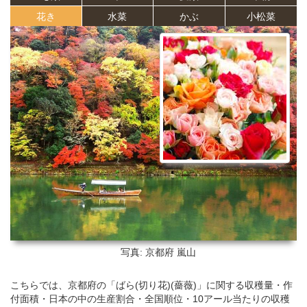
花き
水菜
かぶ
小松菜
写真: 京都府
嵐山
こちらでは、京都府の「ばら(切り花)(薔薇)」に関する収穫量・作
付面積・日本の中の生産割合・全国順位・10アール当たりの収穫