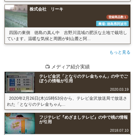
株式会社 リーキ
登録商品数:1
農場: 徳島県阿波市
四国の東側 徳島の真ん中 吉野川流域の肥沃な土地で栽培し
ています。温暖な気候と周囲が剣山麓と阿...
もっと見る
📺 メディア紹介実績
テレビ金沢「となりのテレ金ちゃん」の中でご
ぼうの情報が引用
2020.03.19
2020年2月26日(木)15時53分から、テレビ金沢放送局で放送さ
れた「となりのテレ金ちゃん...
フジテレビ『めざましテレビ』の中で桃の情報
が引用
2018.07.10