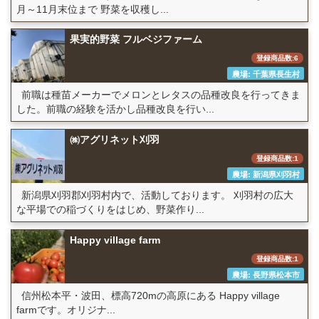
月～11月末位まで 野菜を収穫し...
果実的野菜 フルベジファーム
登録商品数:6
農場: 千葉県長生村
前職は種苗メーカーでメロンとレタスの品種改良を行ってきま
した。前職の経験を活かし品種改良を行い...
㈱アグリネット刈羽
登録商品数:1
農場: 新潟県刈羽村
新潟県刈羽郡刈羽村内で、活動しております。 刈羽村の広大
な平場での稲づくりをはじめ、野菜作り...
Happy village farm
登録商品数:1
農場: 長野県松本市
信州松本平・波田、標高720mの高原にある Happy village
farmです。オリジナ...