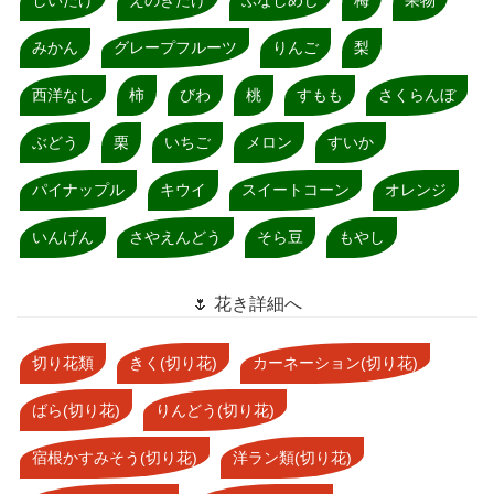
みかん
グレープフルーツ
りんご
梨
西洋なし
柿
びわ
桃
すもも
さくらんぼ
ぶどう
栗
いちご
メロン
すいか
パイナップル
キウイ
スイートコーン
オレンジ
いんげん
さやえんどう
そら豆
もやし
🌷 花き詳細へ
切り花類
きく(切り花)
カーネーション(切り花)
ばら(切り花)
りんどう(切り花)
宿根かすみそう(切り花)
洋ラン類(切り花)