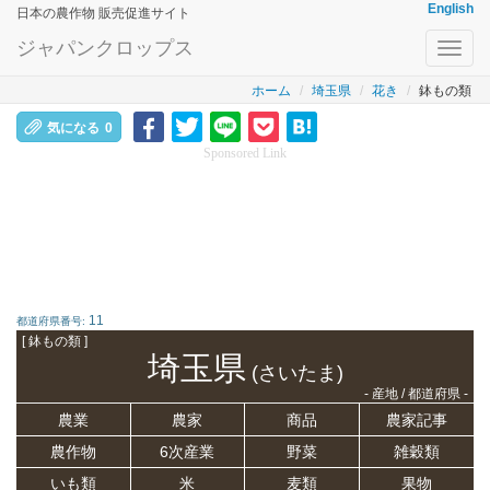
English
日本の農作物 販売促進サイト
ジャパンクロップス
Toggl
navig
ホーム
埼玉県
花き
鉢もの類
気になる
0
Sponsored Link
11
都道府県番号:
[ 鉢もの類 ]
埼玉県
(さいたま)
- 産地 / 都道府県 -
農業
農家
商品
農家記事
農作物
6次産業
野菜
雑穀類
いも類
米
麦類
果物