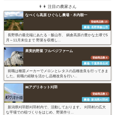
👨👩 注目の農家さん
なべくら高原 ひぐらし農場・木内順一
登録商品数:15
農場: 長野県飯山市
長野県の最北端にあたる・飯山市、 鍋倉高原の豊かな土壌で5
月～11月末位まで 野菜を収穫し...
果実的野菜 フルベジファーム
登録商品数:6
農場: 千葉県長生村
前職は種苗メーカーでメロンとレタスの品種改良を行ってきま
した。前職の経験を活かし品種改良を行い...
㈱アグリネット刈羽
登録商品数:1
農場: 新潟県刈羽村
新潟県刈羽郡刈羽村内で、活動しております。 刈羽村の広大
な平場での稲づくりをはじめ、野菜作り...