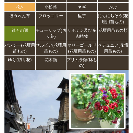
花き
小松菜
ネギ
かぶ
ほうれん草
ブロッコリー
里芋
にちにちそう(花
壇用苗もの)
鉢もの類
チューリップ(切
サボテン及び多
花壇用苗もの類
り花)
肉植物
パンジー(花壇用
サルビア(花壇用
マリーゴールド
ペチュニア(花壇
苗もの)
苗もの)
(花壇用苗もの)
用苗もの)
ゆり(切り花)
花木類
プリムラ類(鉢も
の)