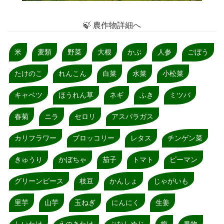
🍃 農作物詳細へ
米
麦類
野菜
大根
かぶ
人参
ごぼう
たけのこ
れんこん
白菜
水菜
小松菜
キャベツ
ほうれん草
ネギ
ふき
ミツバ
春菊
ニラ
セロリ
アスパラガス
カリフラワー
ブロッコリー
レタス
チンゲン菜
きゅうり
かぼちゃ
茄子
トマト
ピーマン
グリーンピース
枝豆
かんしょ
じゃがいも
里芋
山芋
玉ねぎ
にんにく
生姜
しいたけ
えのきたけ
ぶなしめじ
梅
果物