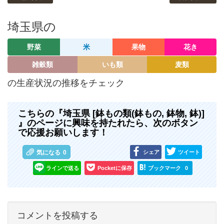
埼玉県の
野菜
米
果物
花き
雑穀類
いも類
麦類
の生産状況の推移をチェック
こちらの『埼玉県 [鉢もの類(鉢もの, 鉢物, 鉢)]
』のページに興味を持たれたら、次のボタン
で応援お願いします！
シェア
ツイート
気になる
0
ラインで送る
Pocketに保存
ブックマーク
0
コメントを投稿する