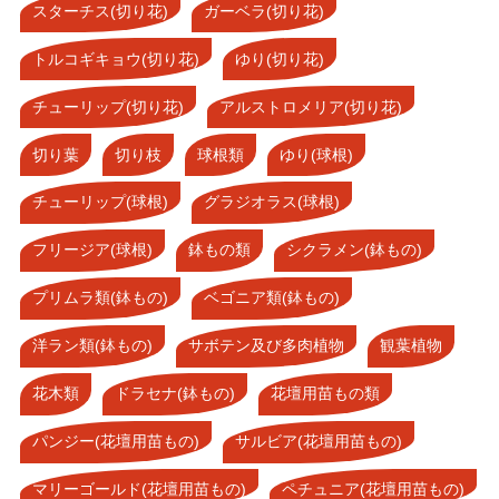
スターチス(切り花)
ガーベラ(切り花)
トルコギキョウ(切り花)
ゆり(切り花)
チューリップ(切り花)
アルストロメリア(切り花)
切り葉
切り枝
球根類
ゆり(球根)
チューリップ(球根)
グラジオラス(球根)
フリージア(球根)
鉢もの類
シクラメン(鉢もの)
プリムラ類(鉢もの)
ベゴニア類(鉢もの)
洋ラン類(鉢もの)
サボテン及び多肉植物
観葉植物
花木類
ドラセナ(鉢もの)
花壇用苗もの類
パンジー(花壇用苗もの)
サルビア(花壇用苗もの)
マリーゴールド(花壇用苗もの)
ペチュニア(花壇用苗もの)