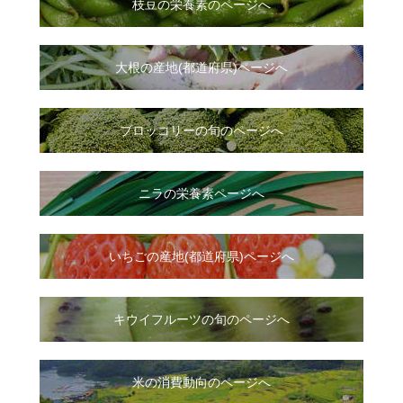
枝豆の栄養素のページへ
大根
の
産地(都道府県)ページへ
ブロッコリーの旬のページへ
ニラ
の
栄養素ページへ
いちご
の
産地(都道府県)ページへ
キウイフルーツの旬のページへ
米の消費動向のページへ