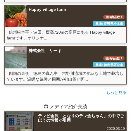
Happy village farm
登録商品数:1
農場: 長野県松本市
信州松本平・波田、標高720mの高原にある Happy village
farmです。オリジナ...
株式会社 リーキ
登録商品数:1
農場: 徳島県阿波市
四国の東側 徳島の真ん中 吉野川流域の肥沃な土地で栽培し
ています。温暖な気候と周囲が剣山麓と阿...
もっと見る
📺 メディア紹介実績
テレビ金沢「となりのテレ金ちゃん」の中でご
ぼうの情報が引用
2020.03.19