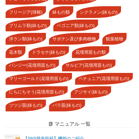
フリージア(球根)
鉢もの類
シクラメン(鉢もの)
プリムラ類(鉢もの)
ベゴニア類(鉢もの)
洋ラン類(鉢もの)
サボテン及び多肉植物
観葉植物
花木類
ドラセナ(鉢もの)
花壇用苗もの類
パンジー(花壇用苗もの)
サルビア(花壇用苗もの)
マリーゴールド(花壇用苗もの)
ペチュニア(花壇用苗もの)
にちにちそう(花壇用苗もの)
アジサイ(鉢もの)
ツツジ苗(鉢もの)
バラ苗(鉢もの)
📗 マニュアル 一覧
【SNS簡単投稿】機能のご紹介