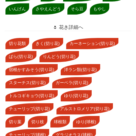
いんげん
さやえんどう
そら豆
もやし
🌷 花き詳細へ
切り花類
きく(切り花)
カーネーション(切り花)
ばら(切り花)
りんどう(切り花)
宿根かすみそう(切り花)
洋ラン類(切り花)
スターチス(切り花)
ガーベラ(切り花)
トルコギキョウ(切り花)
ゆり(切り花)
チューリップ(切り花)
アルストロメリア(切り花)
切り葉
切り枝
球根類
ゆり(球根)
チューリップ(球根)
グラジオラス(球根)