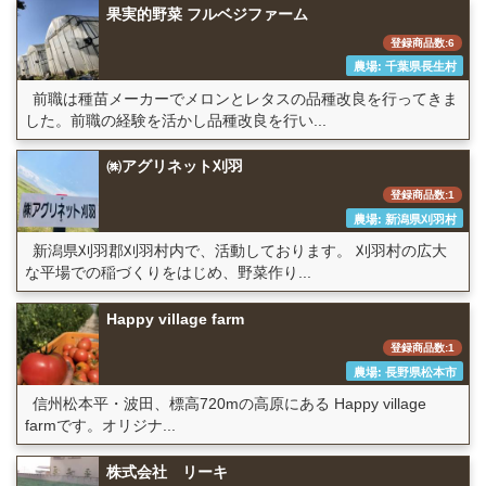
果実的野菜 フルベジファーム
登録商品数:6
農場: 千葉県長生村
前職は種苗メーカーでメロンとレタスの品種改良を行ってきま
した。前職の経験を活かし品種改良を行い...
㈱アグリネット刈羽
登録商品数:1
農場: 新潟県刈羽村
新潟県刈羽郡刈羽村内で、活動しております。 刈羽村の広大
な平場での稲づくりをはじめ、野菜作り...
Happy village farm
登録商品数:1
農場: 長野県松本市
信州松本平・波田、標高720mの高原にある Happy village
farmです。オリジナ...
株式会社 リーキ