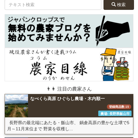
検索
👨👩 注目の農家さん
なべくら高原 ひぐらし農場・木内順一
登録商品数:15
農場: 長野県飯山市
長野県の最北端にあたる・飯山市、 鍋倉高原の豊かな土壌で5
月～11月末位まで 野菜を収穫し...