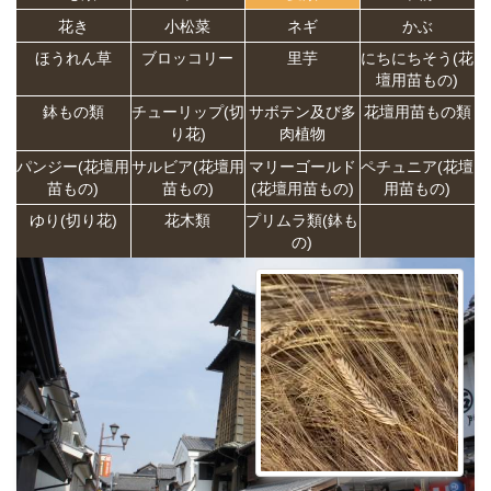
花き
小松菜
ネギ
かぶ
ほうれん草
ブロッコリー
里芋
にちにちそう(花
壇用苗もの)
鉢もの類
チューリップ(切
サボテン及び多
花壇用苗もの類
り花)
肉植物
パンジー(花壇用
サルビア(花壇用
マリーゴールド
ペチュニア(花壇
苗もの)
苗もの)
(花壇用苗もの)
用苗もの)
ゆり(切り花)
花木類
プリムラ類(鉢も
の)