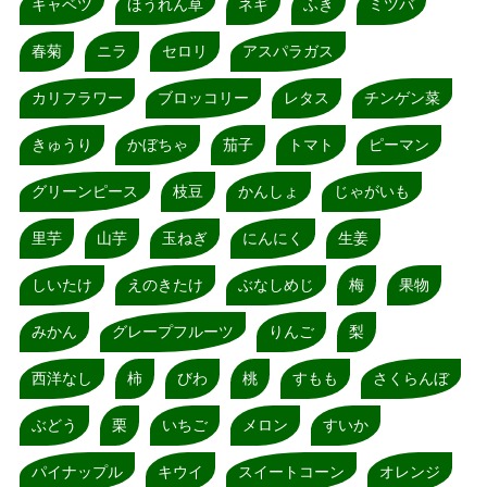
キャベツ
ほうれん草
ネギ
ふき
ミツバ
春菊
ニラ
セロリ
アスパラガス
カリフラワー
ブロッコリー
レタス
チンゲン菜
きゅうり
かぼちゃ
茄子
トマト
ピーマン
グリーンピース
枝豆
かんしょ
じゃがいも
里芋
山芋
玉ねぎ
にんにく
生姜
しいたけ
えのきたけ
ぶなしめじ
梅
果物
みかん
グレープフルーツ
りんご
梨
西洋なし
柿
びわ
桃
すもも
さくらんぼ
ぶどう
栗
いちご
メロン
すいか
パイナップル
キウイ
スイートコーン
オレンジ