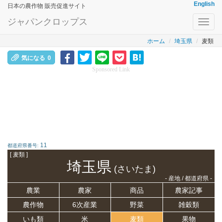
English
日本の農作物 販売促進サイト
ジャパンクロップス
Toggl
navig
ホーム
埼玉県
麦類
気になる
0
Sponsored Link
11
都道府県番号:
[ 麦類 ]
埼玉県
(さいたま)
- 産地 / 都道府県 -
農業
農家
商品
農家記事
農作物
6次産業
野菜
雑穀類
いも類
米
麦類
果物