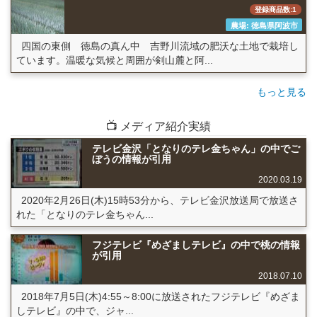
登録商品数:1
農場: 徳島県阿波市
四国の東側 徳島の真ん中 吉野川流域の肥沃な土地で栽培し
ています。温暖な気候と周囲が剣山麓と阿...
もっと見る
📺 メディア紹介実績
テレビ金沢「となりのテレ金ちゃん」の中でご
ぼうの情報が引用
2020.03.19
2020年2月26日(木)15時53分から、テレビ金沢放送局で放送さ
れた「となりのテレ金ちゃん...
フジテレビ『めざましテレビ』の中で桃の情報
が引用
2018.07.10
2018年7月5日(木)4:55～8:00に放送されたフジテレビ『めざま
しテレビ』の中で、ジャ...