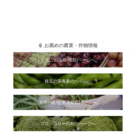
🏮 お薦めの農業・作物情報
りんごの品種(種類)ページへ
枝豆の栄養素のページへ
大根
の
産地(都道府県)ページへ
ブロッコリーの旬のページへ