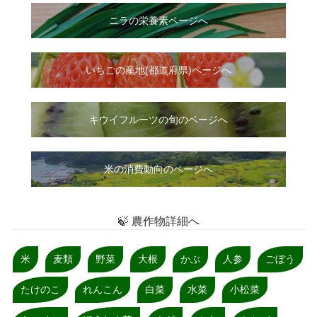
ニラ
の
栄養素ページへ
いちご
の
産地(都道府県)ページへ
キウイフルーツの旬のページへ
米の消費動向のページへ
🍃 農作物詳細へ
米
麦類
野菜
大根
かぶ
人参
ごぼう
たけのこ
れんこん
白菜
水菜
小松菜