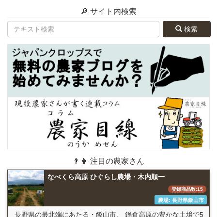
🔎 サイト内検索
検索
👨👩 注目の農家さん
なべくら高原 ひぐらし農場・木内順一
登録商品数:15
農場: 長野県飯山市
長野県の最北端にあたる・飯山市、 鍋倉高原の豊かな土壌で5