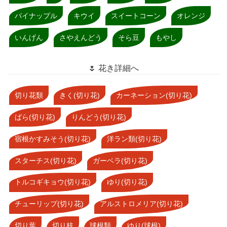
パイナップル
キウイ
スイートコーン
オレンジ
いんげん
さやえんどう
そら豆
もやし
🌷 花き詳細へ
切り花類
きく(切り花)
カーネーション(切り花)
ばら(切り花)
りんどう(切り花)
宿根かすみそう(切り花)
洋ラン類(切り花)
スターチス(切り花)
ガーベラ(切り花)
トルコギキョウ(切り花)
ゆり(切り花)
チューリップ(切り花)
アルストロメリア(切り花)
切り葉
切り枝
球根類
ゆり(球根)