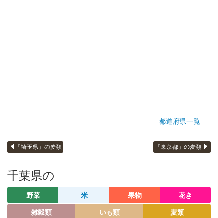
都道府県一覧
「埼玉県」の麦類
「東京都」の麦類
千葉県の
野菜
米
果物
花き
雑穀類
いも類
麦類