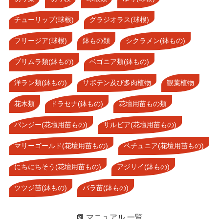
チューリップ(球根)
グラジオラス(球根)
フリージア(球根)
鉢もの類
シクラメン(鉢もの)
プリムラ類(鉢もの)
ベゴニア類(鉢もの)
洋ラン類(鉢もの)
サボテン及び多肉植物
観葉植物
花木類
ドラセナ(鉢もの)
花壇用苗もの類
パンジー(花壇用苗もの)
サルビア(花壇用苗もの)
マリーゴールド(花壇用苗もの)
ペチュニア(花壇用苗もの)
にちにちそう(花壇用苗もの)
アジサイ(鉢もの)
ツツジ苗(鉢もの)
バラ苗(鉢もの)
📗 マニュアル 一覧