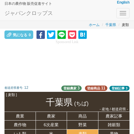
English
日本の農作物 販売促進サイト
ジャパンクロップス
Toggl
navig
ホーム
千葉県
麦類
気になる
0
Sponsored Link
12
3
11
都道府県番号:
登録農家
登録商品
登録記事
3
[ 麦類 ]
千葉県
(ちば)
- 産地 / 都道府県 -
農業
農家
商品
農家記事
農作物
6次産業
野菜
雑穀類
いも類
米
麦類
果物