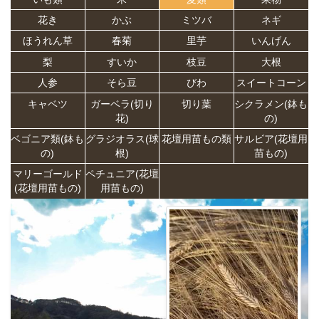
花き
かぶ
ミツバ
ネギ
ほうれん草
春菊
里芋
いんげん
梨
すいか
枝豆
大根
人参
そら豆
びわ
スイートコーン
キャベツ
ガーベラ(切り
切り葉
シクラメン(鉢も
花)
の)
ベゴニア類(鉢も
グラジオラス(球
花壇用苗もの類
サルビア(花壇用
の)
根)
苗もの)
マリーゴールド
ペチュニア(花壇
(花壇用苗もの)
用苗もの)