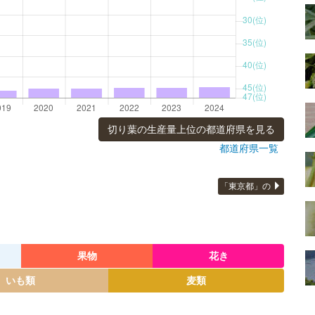
切り葉の生産量上位の都道府県を見る
都道府県一覧
「東京都」の
果物
花き
いも類
麦類