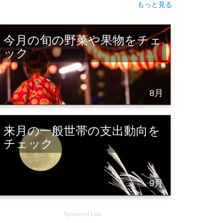
もっと見る
今月の旬の野菜や果物をチェ
ック
8月
来月の一般世帯の支出動向を
チェック
9月
Sponsored Link