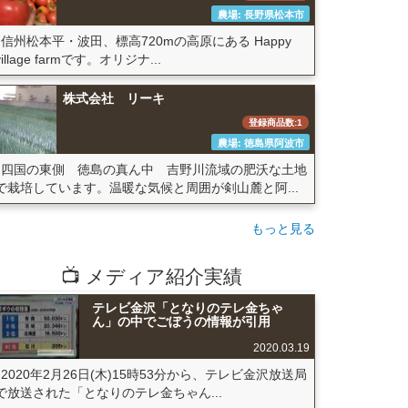
農場: 長野県松本市
信州松本平・波田、標高720mの高原にある Happy
village farmです。オリジナ...
株式会社 リーキ
登録商品数:1
農場: 徳島県阿波市
四国の東側 徳島の真ん中 吉野川流域の肥沃な土地
で栽培しています。温暖な気候と周囲が剣山麓と阿...
もっと見る
📺 メディア紹介実績
テレビ金沢「となりのテレ金ちゃ
ん」の中でごぼうの情報が引用
2020.03.19
2020年2月26日(木)15時53分から、テレビ金沢放送局
で放送された「となりのテレ金ちゃん...