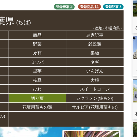
3
11
登録農家
登録商品
登録記事
3
葉県
(ちば)
- 産地 / 都道府県 -
商品
農家記事
野菜
雑穀類
麦類
果物
ミツバ
ネギ
里芋
いんげん
枝豆
大根
びわ
スイートコーン
切り葉
シクラメン(鉢もの)
花壇用苗もの類
サルビア(花壇用苗もの)
の)