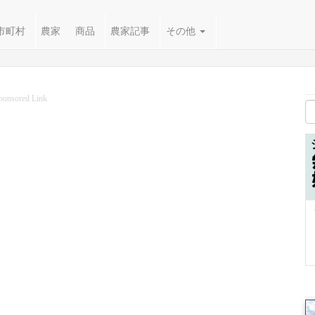
市町村
農家
商品
農家記事
その他
ponsored Link