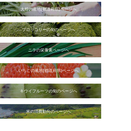
大根
の
産地(都道府県)ページへ
ブロッコリーの旬のページへ
ニラ
の
栄養素ページへ
いちご
の
産地(都道府県)ページへ
キウイフルーツの旬のページへ
米の消費動向のページへ