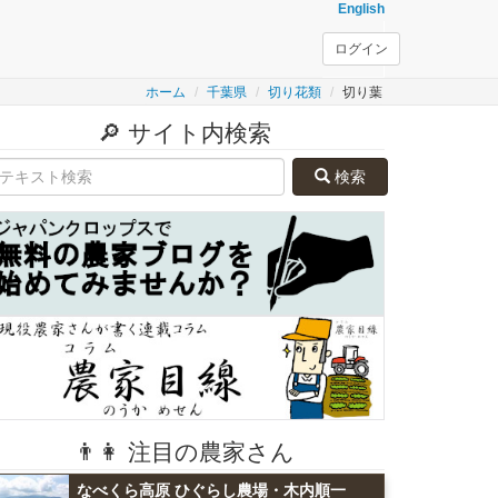
English
ログイン
ホーム
千葉県
切り花類
切り葉
🔎 サイト内検索
検索
👨👩 注目の農家さん
なべくら高原 ひぐらし農場・木内順一