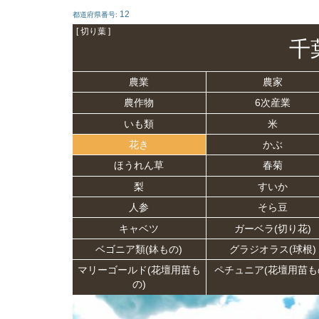
12
都道府県番号:
[ 切り葉 ]
千
農業
農家
農作物
6次産業
いも類
米
花き
かぶ
ほうれん草
春菊
梨
すいか
人参
そら豆
キャベツ
ガーベラ(切り花)
ベゴニア類(鉢もの)
グラジオラス(球根)
マリーゴールド(花壇用苗も
ペチュニア(花壇用苗も
の)