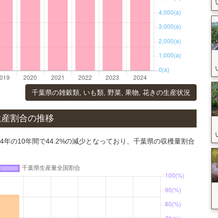
千葉県の雑穀類, いも類, 野菜, 果物, 花きの生産状況
生産割合の推移
24年の10年間で44.2%の減少となっており、千葉県の収穫量割合