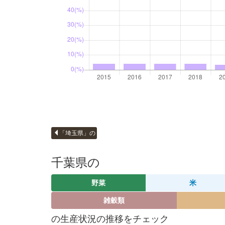
「埼玉県」の
千葉県の
野菜
米
雑穀類
の生産状況の推移をチェック