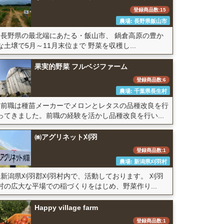
登録商品数:15
農場: 長野県飯山市
長野県の最北端にあたる・飯山市、 鍋倉高原の豊か
な土壌で5月～11月末位まで 野菜を収穫し...
果実的野菜 フルベジファーム
登録商品数:6
農場: 千葉県長生村
前職は種苗メーカーでメロンとレタスの品種改良を行
ってきました。前職の経験を活かし品種改良を行い...
㈱アグリネット刈羽
登録商品数:1
農場: 新潟県刈羽村
新潟県刈羽郡刈羽村内で、活動しております。 刈羽
村の広大な平場での稲づくりをはじめ、野菜作り...
Happy village farm
登録商品数:1