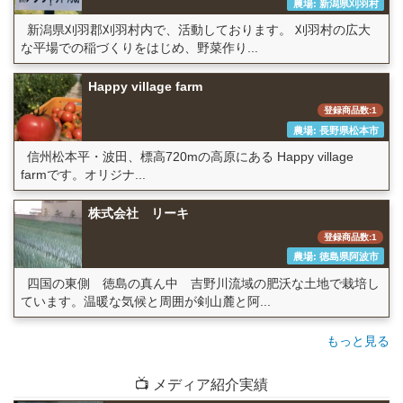
農場: 新潟県刈羽村
新潟県刈羽郡刈羽村内で、活動しております。 刈羽村の広大
な平場での稲づくりをはじめ、野菜作り...
Happy village farm
登録商品数:1
農場: 長野県松本市
信州松本平・波田、標高720mの高原にある Happy village
farmです。オリジナ...
株式会社 リーキ
登録商品数:1
農場: 徳島県阿波市
四国の東側 徳島の真ん中 吉野川流域の肥沃な土地で栽培し
ています。温暖な気候と周囲が剣山麓と阿...
もっと見る
📺 メディア紹介実績