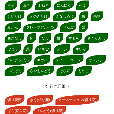
里芋
山芋
玉ねぎ
にんにく
生姜
しいたけ
えのきたけ
ぶなしめじ
梅
果物
みかん
グレープフルーツ
りんご
梨
西洋なし
柿
びわ
桃
すもも
さくらんぼ
ぶどう
栗
いちご
メロン
すいか
パイナップル
キウイ
スイートコーン
オレンジ
いんげん
さやえんどう
そら豆
もやし
🌷 花き詳細へ
切り花類
きく(切り花)
カーネーション(切り花)
ばら(切り花)
りんどう(切り花)