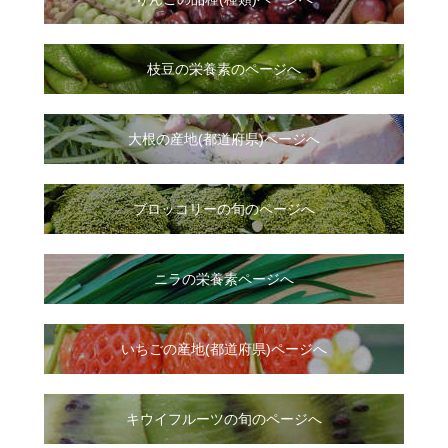
枝豆の栄養素のページへ
大根
の
産地(都道府県)ページへ
ブロッコリーの旬のページへ
ニラ
の
栄養素ページへ
いちご
の
産地(都道府県)ページへ
キウイフルーツの旬のページへ