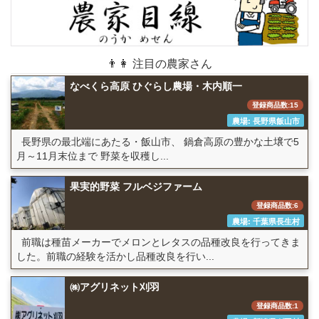
👨👩 注目の農家さん
なべくら高原 ひぐらし農場・木内順一
登録商品数:15
農場: 長野県飯山市
長野県の最北端にあたる・飯山市、 鍋倉高原の豊かな土壌で5
月～11月末位まで 野菜を収穫し...
果実的野菜 フルベジファーム
登録商品数:6
農場: 千葉県長生村
前職は種苗メーカーでメロンとレタスの品種改良を行ってきま
した。前職の経験を活かし品種改良を行い...
㈱アグリネット刈羽
登録商品数:1