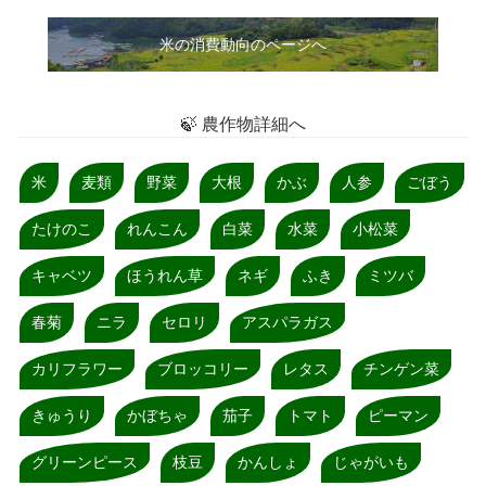
米の消費動向のページへ
🍃 農作物詳細へ
米
麦類
野菜
大根
かぶ
人参
ごぼう
たけのこ
れんこん
白菜
水菜
小松菜
キャベツ
ほうれん草
ネギ
ふき
ミツバ
春菊
ニラ
セロリ
アスパラガス
カリフラワー
ブロッコリー
レタス
チンゲン菜
きゅうり
かぼちゃ
茄子
トマト
ピーマン
グリーンピース
枝豆
かんしょ
じゃがいも