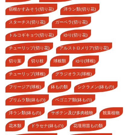
宿根かすみそう(切り花)
洋ラン類(切り花)
スターチス(切り花)
ガーベラ(切り花)
トルコギキョウ(切り花)
ゆり(切り花)
チューリップ(切り花)
アルストロメリア(切り花)
切り葉
切り枝
球根類
ゆり(球根)
チューリップ(球根)
グラジオラス(球根)
フリージア(球根)
鉢もの類
シクラメン(鉢もの)
プリムラ類(鉢もの)
ベゴニア類(鉢もの)
洋ラン類(鉢もの)
サボテン及び多肉植物
観葉植物
花木類
ドラセナ(鉢もの)
花壇用苗もの類