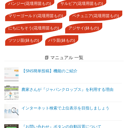
パンジー(花壇用苗もの)
サルビア(花壇用苗もの)
マリーゴールド(花壇用苗もの)
ペチュニア(花壇用苗もの)
にちにちそう(花壇用苗もの)
アジサイ(鉢もの)
ツツジ苗(鉢もの)
バラ苗(鉢もの)
📗 マニュアル 一覧
【SNS簡単投稿】機能のご紹介
農家さんが『ジャパンクロップス』を利用する理由
インターネット検索で上位表示を目指しましょう
『お問い合わせ』ボタンの自動設置について