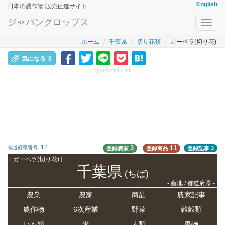
English
日本の農作物 販売促進サイト
ジャパンクロップス
Toggl
navig
ホーム
千葉県
切り花類
ガーベラ(切り花)
気になる
0
Sponsored Link
12
3
11
都道府県番号:
登録農家
登録商品
登録記事
3
[ ガーベラ(切り花) ]
千葉県
(ちば)
- 産地 / 都道府県 -
農業
農家
商品
農家記事
農作物
6次産業
野菜
雑穀類
いも類
米
麦類
果物