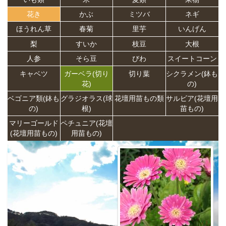
花き
かぶ
ミツバ
ネギ
ほうれん草
春菊
里芋
いんげん
梨
すいか
枝豆
大根
人参
そら豆
びわ
スイートコーン
キャベツ
ガーベラ(切り
切り葉
シクラメン(鉢も
花)
の)
ベゴニア類(鉢も
グラジオラス(球
花壇用苗もの類
サルビア(花壇用
の)
根)
苗もの)
マリーゴールド
ペチュニア(花壇
(花壇用苗もの)
用苗もの)