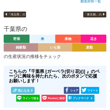
都道府県一覧
「埼玉県」の
「東京都」の
千葉県の
野菜
米
果物
花き
雑穀類
いも類
麦類
の生産状況の推移をチェック
こちらの『千葉県 [ガーベラ(切り花)()] 』のペ
ージに興味を持たれたら、次のボタンで応援
お願いします！
シェア
ツイート
気になる
0
ラインで送る
Pocketに保存
ブックマーク
0