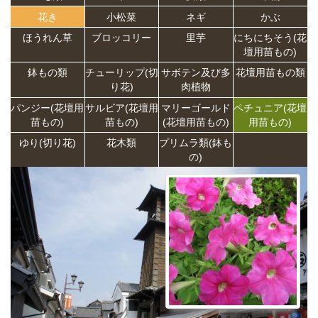
花き
小松菜
ネギ
かぶ
ほうれん草
ブロッコリー
里芋
にちにちそう(花
壇用苗もの)
鉢もの類
チューリップ(切
サボテン及び多
花壇用苗もの類
り花)
肉植物
パンジー(花壇用
サルビア(花壇用
マリーゴールド
ペチュニア(花壇
苗もの)
苗もの)
(花壇用苗もの)
用苗もの)
ゆり(切り花)
花木類
プリムラ類(鉢も
の)