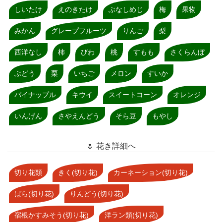
しいたけ
えのきたけ
ぶなしめじ
梅
果物
みかん
グレープフルーツ
りんご
梨
西洋なし
柿
びわ
桃
すもも
さくらんぼ
ぶどう
栗
いちご
メロン
すいか
パイナップル
キウイ
スイートコーン
オレンジ
いんげん
さやえんどう
そら豆
もやし
🌷 花き詳細へ
切り花類
きく(切り花)
カーネーション(切り花)
ばら(切り花)
りんどう(切り花)
宿根かすみそう(切り花)
洋ラン類(切り花)