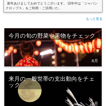
新年あけましておめでとうございます。 旧年中は「ジャパン
クロップス」をご利用・ご活用いた...
もっと見る
今月の旬の野菜や果物をチェック
8月
来月の一般世帯の支出動向をチェ
ック
9月