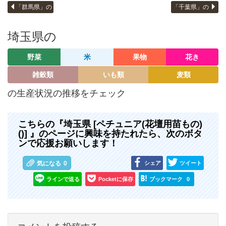
「群馬県」の
「千葉県」の
埼玉県の
野菜
米
果物
花き
雑穀類
いも類
麦類
の生産状況の推移をチェック
こちらの『埼玉県 [ペチュニア(花壇用苗もの)
()] 』のページに興味を持たれたら、次のボタ
ンで応援お願いします！
シェア
ツイート
気になる
0
ラインで送る
Pocketに保存
ブックマーク
0