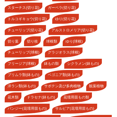
スターチス(切り花)
ガーベラ(切り花)
トルコギキョウ(切り花)
ゆり(切り花)
チューリップ(切り花)
アルストロメリア(切り花)
切り葉
切り枝
球根類
ゆり(球根)
チューリップ(球根)
グラジオラス(球根)
フリージア(球根)
鉢もの類
シクラメン(鉢もの)
プリムラ類(鉢もの)
ベゴニア類(鉢もの)
洋ラン類(鉢もの)
サボテン及び多肉植物
観葉植物
花木類
ドラセナ(鉢もの)
花壇用苗もの類
パンジー(花壇用苗もの)
サルビア(花壇用苗もの)