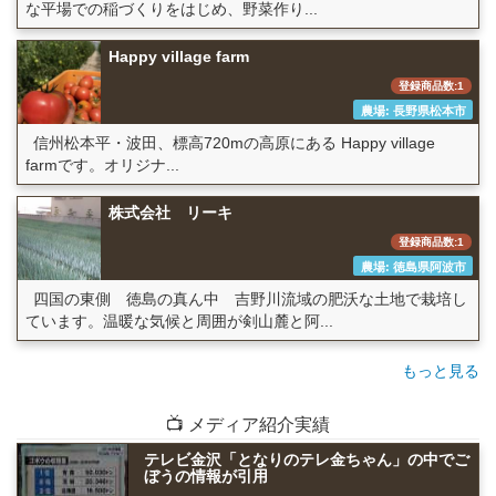
な平場での稲づくりをはじめ、野菜作り...
Happy village farm
登録商品数:1
農場: 長野県松本市
信州松本平・波田、標高720mの高原にある Happy village
farmです。オリジナ...
株式会社 リーキ
登録商品数:1
農場: 徳島県阿波市
四国の東側 徳島の真ん中 吉野川流域の肥沃な土地で栽培し
ています。温暖な気候と周囲が剣山麓と阿...
もっと見る
📺 メディア紹介実績
テレビ金沢「となりのテレ金ちゃん」の中でご
ぼうの情報が引用