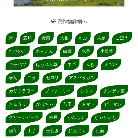
🍃 農作物詳細へ
米
麦類
野菜
大根
かぶ
人参
ごぼう
たけのこ
れんこん
白菜
水菜
小松菜
キャベツ
ほうれん草
ネギ
ふき
ミツバ
春菊
ニラ
セロリ
アスパラガス
カリフラワー
ブロッコリー
レタス
チンゲン菜
きゅうり
かぼちゃ
茄子
トマト
ピーマン
グリーンピース
枝豆
かんしょ
じゃがいも
里芋
山芋
玉ねぎ
にんにく
生姜