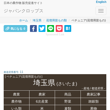
English
日本の農作物 販売促進サイト
ジャパンクロップス
Toggl
navig
ホーム
埼玉県
花壇用苗もの類
ペチュニア(花壇用苗もの)
気になる
0
Sponsored Link
11
都道府県番号:
[ ペチュニア(花壇用苗もの) ]
埼玉県
(さいたま)
- 産地 / 都道府県 -
農業
農家
商品
農家記事
農作物
6次産業
野菜
雑穀類
いも類
米
麦類
果物