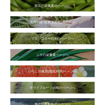
枝豆の栄養素のページへ
大根
の
産地(都道府県)ページへ
ブロッコリーの旬のページへ
ニラ
の
栄養素ページへ
いちご
の
産地(都道府県)ページへ
キウイフルーツの旬のページへ
米の消費動向のページへ