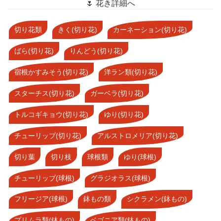
🌷 花き詳細へ
切り花類
きく(切り花)
カーネーション(切り花)
ばら(切り花)
りんどう(切り花)
宿根かすみそう(切り花)
洋ラン類(切り花)
スターチス(切り花)
ガーベラ(切り花)
トルコギキョウ(切り花)
ゆり(切り花)
チューリップ(切り花)
アルストロメリア(切り花)
切り葉
切り枝
球根類
ゆり(球根)
チューリップ(球根)
グラジオラス(球根)
フリージア(球根)
鉢もの類
シクラメン(鉢もの)
プリムラ類(鉢もの)
ベゴニア類(鉢もの)