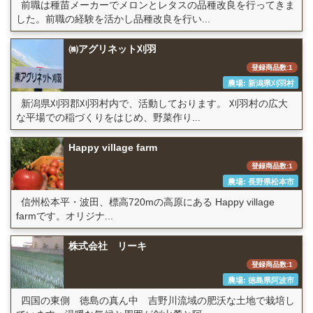
前職は種苗メーカーでメロンとレタスの品種改良を行ってきま
した。前職の経験を活かし品種改良を行い...
㈱アグリネット刈羽
登録商品数:1
農場: 新潟県刈羽村
新潟県刈羽郡刈羽村内で、活動しております。 刈羽村の広大
な平場での稲づくりをはじめ、野菜作り...
Happy village farm
登録商品数:1
農場: 長野県松本市
信州松本平・波田、標高720mの高原にある Happy village
farmです。オリジナ...
株式会社 リーキ
登録商品数:1
農場: 徳島県阿波市
四国の東側 徳島の真ん中 吉野川流域の肥沃な土地で栽培し