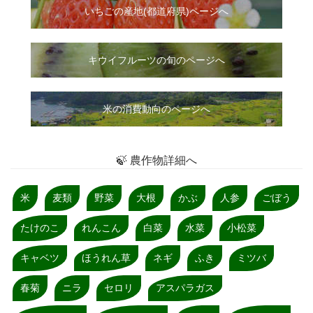
いちご
の
産地(都道府県)ページへ
キウイフルーツの旬のページへ
米の消費動向のページへ
🍃 農作物詳細へ
米
麦類
野菜
大根
かぶ
人参
ごぼう
たけのこ
れんこん
白菜
水菜
小松菜
キャベツ
ほうれん草
ネギ
ふき
ミツバ
春菊
ニラ
セロリ
アスパラガス