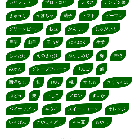
カリフラワー
ブロッコリー
レタス
チンゲン菜
きゅうり
かぼちゃ
茄子
トマト
ピーマン
グリーンピース
枝豆
かんしょ
じゃがいも
里芋
山芋
玉ねぎ
にんにく
生姜
しいたけ
えのきたけ
ぶなしめじ
梅
果物
みかん
グレープフルーツ
りんご
梨
西洋なし
柿
びわ
桃
すもも
さくらんぼ
ぶどう
栗
いちご
メロン
すいか
パイナップル
キウイ
スイートコーン
オレンジ
いんげん
さやえんどう
そら豆
もやし