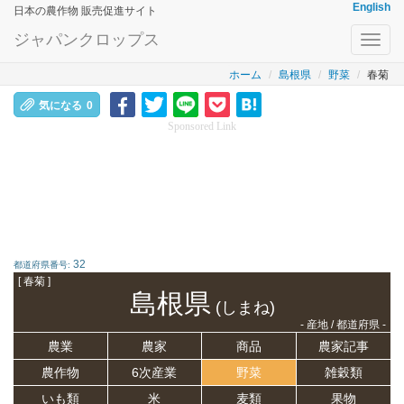
English
日本の農作物 販売促進サイト
ジャパンクロップス
Toggl
navig
ホーム
島根県
野菜
春菊
気になる
0
Sponsored Link
32
都道府県番号:
[ 春菊 ]
島根県
(しまね)
- 産地 / 都道府県 -
農業
農家
商品
農家記事
農作物
6次産業
野菜
雑穀類
いも類
米
麦類
果物