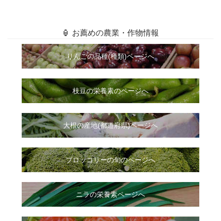
🏮 お薦めの農業・作物情報
りんごの品種(種類)ページへ
枝豆の栄養素のページへ
大根
の
産地(都道府県)ページへ
ブロッコリーの旬のページへ
ニラ
の
栄養素ページへ