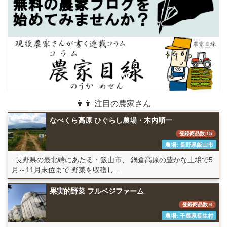
👨👩 注目の農家さん
なべくら高原 ひぐらし農場・木内順一
登録商品数:15
農場: 長野県飯山市
長野県の最北端にあたる・飯山市、 鍋倉高原の豊かな土壌で5
月～11月末位まで 野菜を収穫し...
果実的野菜 フルベジファーム
登録商品数:6
農場: 千葉県長生村