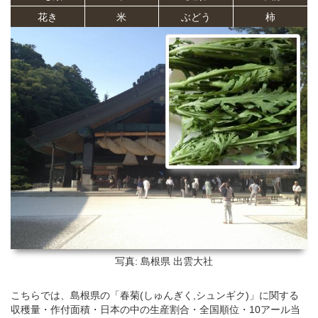
花き
米
ぶどう
柿
写真: 島根県
出雲大社
こちらでは、島根県の「春菊(しゅんぎく,シュンギク)」に関する
収穫量・作付面積・日本の中の生産割合・全国順位・10アール当