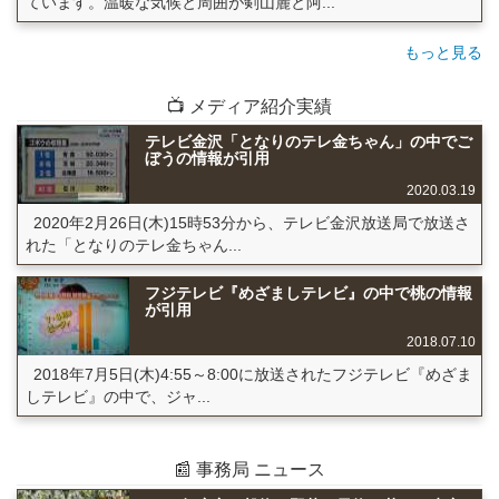
ています。温暖な気候と周囲が剣山麓と阿...
もっと見る
📺 メディア紹介実績
テレビ金沢「となりのテレ金ちゃん」の中でご
ぼうの情報が引用
2020.03.19
2020年2月26日(木)15時53分から、テレビ金沢放送局で放送さ
れた「となりのテレ金ちゃん...
フジテレビ『めざましテレビ』の中で桃の情報
が引用
2018.07.10
2018年7月5日(木)4:55～8:00に放送されたフジテレビ『めざま
しテレビ』の中で、ジャ...
📰 事務局 ニュース