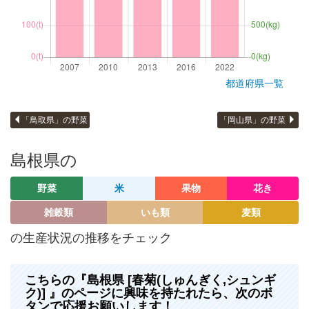
都道府県一覧
「鳥取県」の野菜
「岡山県」の野菜
島根県の
野菜
米
果物
花き
雑穀類
いも類
麦類
の生産状況の推移をチェック
こちらの『島根県 [春菊(しゅんぎく,シュンギ
ク)] 』のページに興味を持たれたら、次のボ
タンで応援お願いします！