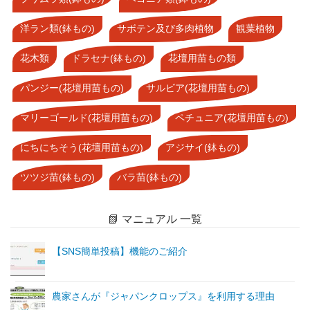
洋ラン類(鉢もの)
サボテン及び多肉植物
観葉植物
花木類
ドラセナ(鉢もの)
花壇用苗もの類
パンジー(花壇用苗もの)
サルビア(花壇用苗もの)
マリーゴールド(花壇用苗もの)
ペチュニア(花壇用苗もの)
にちにちそう(花壇用苗もの)
アジサイ(鉢もの)
ツツジ苗(鉢もの)
バラ苗(鉢もの)
📗 マニュアル 一覧
【SNS簡単投稿】機能のご紹介
農家さんが『ジャパンクロップス』を利用する理由