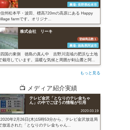
農場: 長野県松本市
信州松本平・波田、標高720mの高原にある Happy
village farmです。オリジナ...
株式会社 リーキ
登録商品数:1
農場: 徳島県阿波市
四国の東側 徳島の真ん中 吉野川流域の肥沃な土地
で栽培しています。温暖な気候と周囲が剣山麓と阿...
もっと見る
📺 メディア紹介実績
テレビ金沢「となりのテレ金ちゃ
ん」の中でごぼうの情報が引用
2020.03.19
2020年2月26日(木)15時53分から、テレビ金沢放送局
で放送された「となりのテレ金ちゃん...