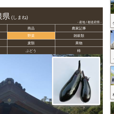
根県
(しまね)
- 産地 / 都道府県 -
商品
農家記事
野菜
雑穀類
麦類
果物
ぶどう
柿