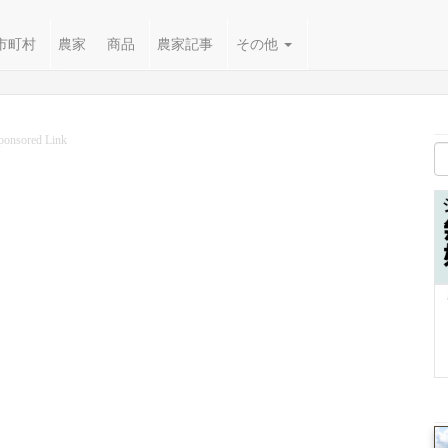
市町村
農家
商品
農家記事
その他
ponsored Link