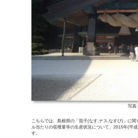
写真
こちらでは、島根県の「茄子(なす,ナス,なすび)」に
ル当たりの収穫量等の生産状況について、2015年(平成2
す。