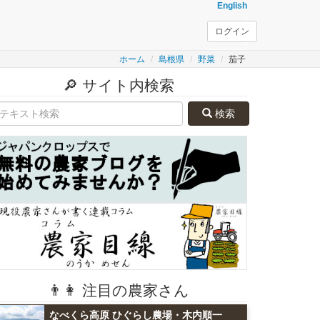
English
ログイン
ホーム
島根県
野菜
茄子
🔎 サイト内検索
検索
👨👩 注目の農家さん
なべくら高原 ひぐらし農場・木内順一