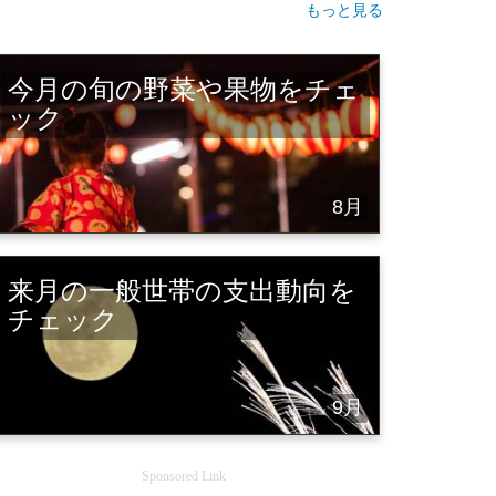
もっと見る
今月の旬の野菜や果物をチェ
ック
8月
来月の一般世帯の支出動向を
チェック
9月
Sponsored Link