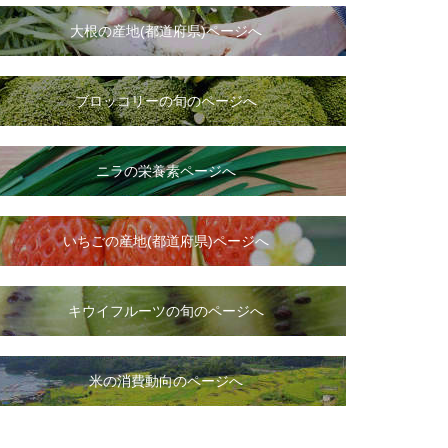
大根
の
産地(都道府県)ページへ
ブロッコリーの旬のページへ
ニラ
の
栄養素ページへ
いちご
の
産地(都道府県)ページへ
キウイフルーツの旬のページへ
米の消費動向のページへ