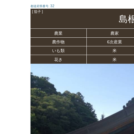
32
都道府県番号:
[ 茄子 ]
島
農業
農家
農作物
6次産業
いも類
米
花き
米