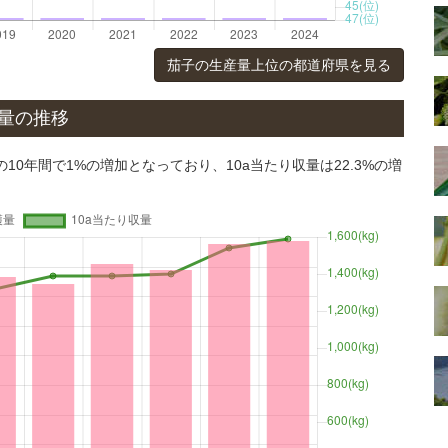
茄子の生産量上位の都道府県を見る
収量の推移
の10年間で1%の増加となっており、10a当たり収量は22.3%の増