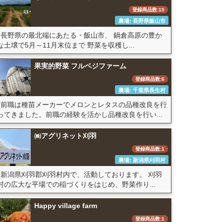
登録商品数:15
農場: 長野県飯山市
長野県の最北端にあたる・飯山市、 鍋倉高原の豊か
な土壌で5月～11月末位まで 野菜を収穫し...
果実的野菜 フルベジファーム
登録商品数:6
農場: 千葉県長生村
前職は種苗メーカーでメロンとレタスの品種改良を行
ってきました。前職の経験を活かし品種改良を行い...
㈱アグリネット刈羽
登録商品数:1
農場: 新潟県刈羽村
新潟県刈羽郡刈羽村内で、活動しております。 刈羽
村の広大な平場での稲づくりをはじめ、野菜作り...
Happy village farm
登録商品数:1