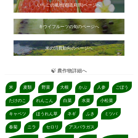
いちご
の
産地(都道府県)ページへ
キウイフルーツの旬のページへ
米の消費動向のページへ
🍃 農作物詳細へ
米
麦類
野菜
大根
かぶ
人参
ごぼう
たけのこ
れんこん
白菜
水菜
小松菜
キャベツ
ほうれん草
ネギ
ふき
ミツバ
春菊
ニラ
セロリ
アスパラガス