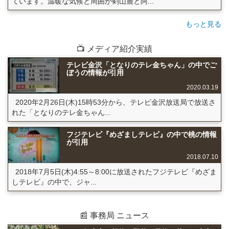
ています。温暖な気候と周囲が剣山麓と阿...
もっと見る
📺 メディア紹介実績
テレビ金沢「となりのテレ金ちゃん」の中でご
ぼうの情報が引用
2020.03.19
2020年2月26日(木)15時53分から、テレビ金沢放送局で放送さ
れた「となりのテレ金ちゃん...
フジテレビ『めざましテレビ』の中で桃の情報
が引用
2018.07.10
2018年7月5日(木)4:55～8:00に放送されたフジテレビ『めざま
しテレビ』の中で、ジャ...
📰 事務局 ニュース