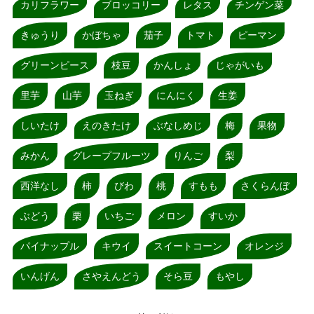
カリフラワー
ブロッコリー
レタス
チンゲン菜
きゅうり
かぼちゃ
茄子
トマト
ピーマン
グリーンピース
枝豆
かんしょ
じゃがいも
里芋
山芋
玉ねぎ
にんにく
生姜
しいたけ
えのきたけ
ぶなしめじ
梅
果物
みかん
グレープフルーツ
りんご
梨
西洋なし
柿
びわ
桃
すもも
さくらんぼ
ぶどう
栗
いちご
メロン
すいか
パイナップル
キウイ
スイートコーン
オレンジ
いんげん
さやえんどう
そら豆
もやし