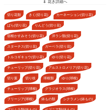
🌷 花き詳細へ
切り花類
きく(切り花)
カーネーション(切り花)
ばら(切り花)
りんどう(切り花)
宿根かすみそう(切り花)
洋ラン類(切り花)
スターチス(切り花)
ガーベラ(切り花)
トルコギキョウ(切り花)
ゆり(切り花)
チューリップ(切り花)
アルストロメリア(切り花)
切り葉
切り枝
球根類
ゆり(球根)
チューリップ(球根)
グラジオラス(球根)
フリージア(球根)
鉢もの類
シクラメン(鉢もの)
プリムラ類(鉢もの)
ベゴニア類(鉢もの)