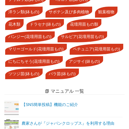
洋ラン類(鉢もの)
サボテン及び多肉植物
観葉植物
花木類
ドラセナ(鉢もの)
花壇用苗もの類
パンジー(花壇用苗もの)
サルビア(花壇用苗もの)
マリーゴールド(花壇用苗もの)
ペチュニア(花壇用苗もの)
にちにちそう(花壇用苗もの)
アジサイ(鉢もの)
ツツジ苗(鉢もの)
バラ苗(鉢もの)
📗 マニュアル 一覧
【SNS簡単投稿】機能のご紹介
農家さんが『ジャパンクロップス』を利用する理由