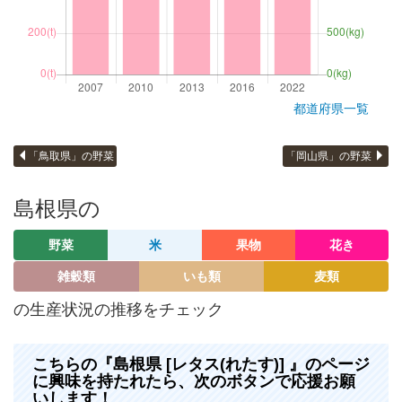
都道府県一覧
「鳥取県」の野菜
「岡山県」の野菜
島根県の
野菜
米
果物
花き
雑穀類
いも類
麦類
の生産状況の推移をチェック
こちらの『島根県 [レタス(れたす)] 』のページ
に興味を持たれたら、次のボタンで応援お願
いします！