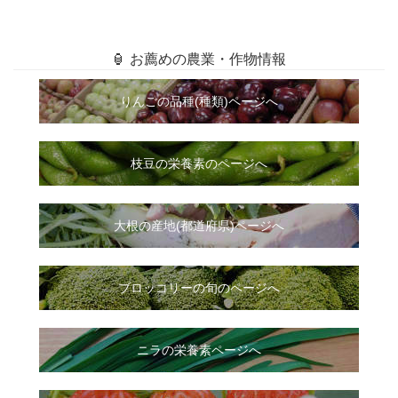
🏮 お薦めの農業・作物情報
りんごの品種(種類)ページへ
枝豆の栄養素のページへ
大根
の
産地(都道府県)ページへ
ブロッコリーの旬のページへ
ニラ
の
栄養素ページへ