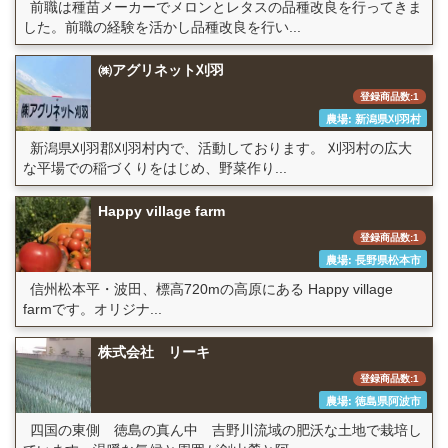
前職は種苗メーカーでメロンとレタスの品種改良を行ってきま
した。前職の経験を活かし品種改良を行い...
㈱アグリネット刈羽
登録商品数:1
農場: 新潟県刈羽村
新潟県刈羽郡刈羽村内で、活動しております。 刈羽村の広大
な平場での稲づくりをはじめ、野菜作り...
Happy village farm
登録商品数:1
農場: 長野県松本市
信州松本平・波田、標高720mの高原にある Happy village
farmです。オリジナ...
株式会社 リーキ
登録商品数:1
農場: 徳島県阿波市
四国の東側 徳島の真ん中 吉野川流域の肥沃な土地で栽培し