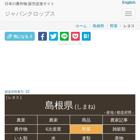
English
日本の農作物 販売促進サイト
ジャパンクロップス
Toggl
navig
ホーム
島根県
野菜
レタス
気になる
0
Sponsored Link
32
都道府県番号:
[ レタス ]
島根県
(しまね)
- 産地 / 都道府県 -
農業
農家
商品
農家記事
農作物
6次産業
野菜
雑穀類
いも類
米
麦類
果物