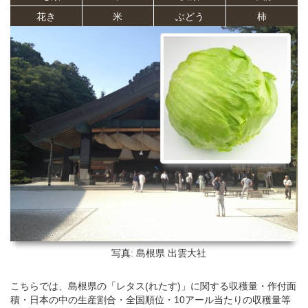
花き
米
ぶどう
柿
写真: 島根県
出雲大社
こちらでは、島根県の「レタス(れたす)」に関する収穫量・作付面
積・日本の中の生産割合・全国順位・10アール当たりの収穫量等