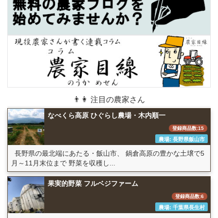
👨👩 注目の農家さん
なべくら高原 ひぐらし農場・木内順一
登録商品数:15
農場: 長野県飯山市
長野県の最北端にあたる・飯山市、 鍋倉高原の豊かな土壌で5
月～11月末位まで 野菜を収穫し...
果実的野菜 フルベジファーム
登録商品数:6
農場: 千葉県長生村