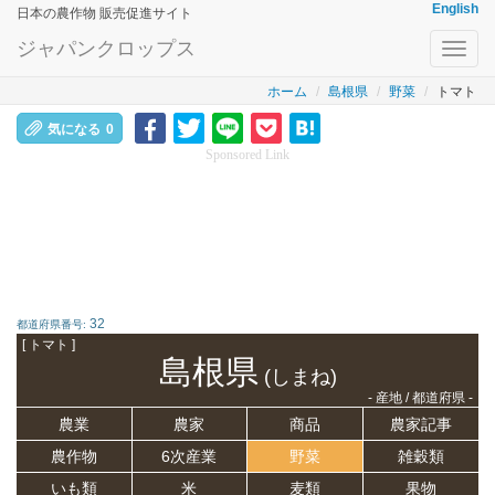
English
日本の農作物 販売促進サイト
ジャパンクロップス
Toggl
navig
ホーム
島根県
野菜
トマト
気になる
0
Sponsored Link
32
都道府県番号:
[ トマト ]
島根県
(しまね)
- 産地 / 都道府県 -
農業
農家
商品
農家記事
農作物
6次産業
野菜
雑穀類
いも類
米
麦類
果物