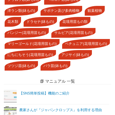
洋ラン類(鉢もの)
サボテン及び多肉植物
観葉植物
花木類
ドラセナ(鉢もの)
花壇用苗もの類
パンジー(花壇用苗もの)
サルビア(花壇用苗もの)
マリーゴールド(花壇用苗もの)
ペチュニア(花壇用苗もの)
にちにちそう(花壇用苗もの)
アジサイ(鉢もの)
ツツジ苗(鉢もの)
バラ苗(鉢もの)
📗 マニュアル 一覧
【SNS簡単投稿】機能のご紹介
農家さんが『ジャパンクロップス』を利用する理由