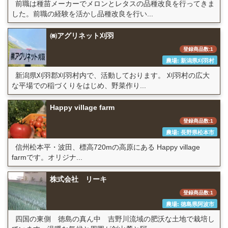
前職は種苗メーカーでメロンとレタスの品種改良を行ってきま
した。前職の経験を活かし品種改良を行い...
㈱アグリネット刈羽
登録商品数:1
農場: 新潟県刈羽村
新潟県刈羽郡刈羽村内で、活動しております。 刈羽村の広大
な平場での稲づくりをはじめ、野菜作り...
Happy village farm
登録商品数:1
農場: 長野県松本市
信州松本平・波田、標高720mの高原にある Happy village
farmです。オリジナ...
株式会社 リーキ
登録商品数:1
農場: 徳島県阿波市
四国の東側 徳島の真ん中 吉野川流域の肥沃な土地で栽培し