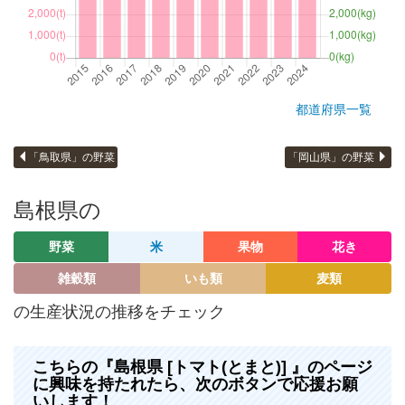
都道府県一覧
「鳥取県」の野菜
「岡山県」の野菜
島根県の
野菜
米
果物
花き
雑穀類
いも類
麦類
の生産状況の推移をチェック
こちらの『島根県 [トマト(とまと)] 』のページ
に興味を持たれたら、次のボタンで応援お願
いします！