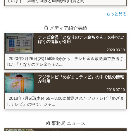
ています。温暖な気候と周囲が剣山麓と阿...
もっと見る
📺 メディア紹介実績
テレビ金沢「となりのテレ金ちゃん」の中でご
ぼうの情報が引用
2020.03.19
2020年2月26日(木)15時53分から、テレビ金沢放送局で放送さ
れた「となりのテレ金ちゃん...
フジテレビ『めざましテレビ』の中で桃の情報
が引用
2018.07.10
2018年7月5日(木)4:55～8:00に放送されたフジテレビ『めざま
しテレビ』の中で、ジャ...
📰 事務局 ニュース