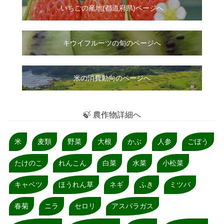
いちご
の
産地(都道府県)ページへ
キウイフルーツの旬のページへ
米の消費動向のページへ
🍃 農作物詳細へ
米
麦類
野菜
大根
かぶ
人参
ごぼう
たけのこ
れんこん
白菜
水菜
小松菜
キャベツ
ほうれん草
ネギ
ふき
ミツバ
春菊
ニラ
セロリ
アスパラガス