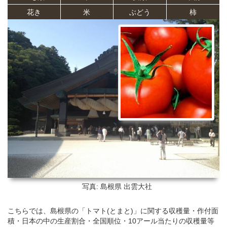
花き
米
ぶどう
柿
写真: 島根県
出雲大社
こちらでは、島根県の「トマト(とまと)」に関する収穫量・作付面
積・日本の中の生産割合・全国順位・10アール当たりの収穫量等