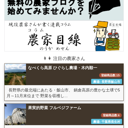
👨👩 注目の農家さん
なべくら高原 ひぐらし農場・木内順一
登録商品数:15
農場: 長野県飯山市
長野県の最北端にあたる・飯山市、 鍋倉高原の豊かな土壌で5
月～11月末位まで 野菜を収穫し...
果実的野菜 フルベジファーム
登録商品数:6
農場: 千葉県長生村