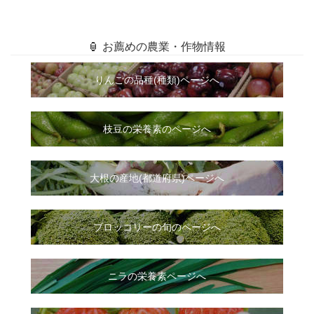
🏮 お薦めの農業・作物情報
りんごの品種(種類)ページへ
枝豆の栄養素のページへ
大根
の
産地(都道府県)ページへ
ブロッコリーの旬のページへ
ニラ
の
栄養素ページへ