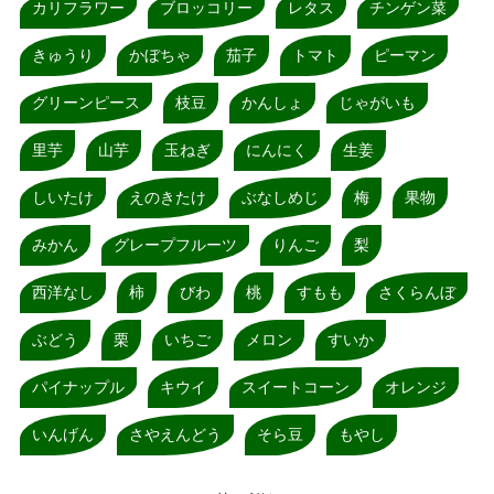
カリフラワー
ブロッコリー
レタス
チンゲン菜
きゅうり
かぼちゃ
茄子
トマト
ピーマン
グリーンピース
枝豆
かんしょ
じゃがいも
里芋
山芋
玉ねぎ
にんにく
生姜
しいたけ
えのきたけ
ぶなしめじ
梅
果物
みかん
グレープフルーツ
りんご
梨
西洋なし
柿
びわ
桃
すもも
さくらんぼ
ぶどう
栗
いちご
メロン
すいか
パイナップル
キウイ
スイートコーン
オレンジ
いんげん
さやえんどう
そら豆
もやし