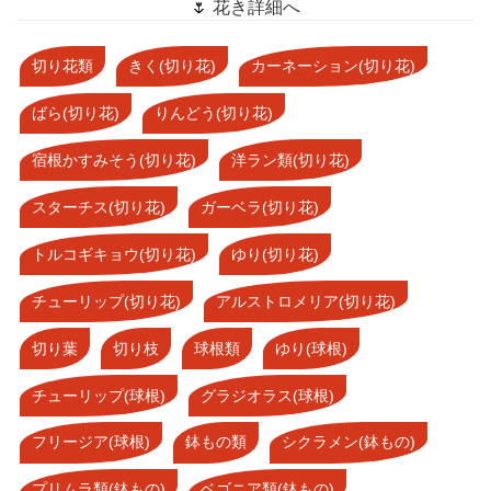
🌷 花き詳細へ
切り花類
きく(切り花)
カーネーション(切り花)
ばら(切り花)
りんどう(切り花)
宿根かすみそう(切り花)
洋ラン類(切り花)
スターチス(切り花)
ガーベラ(切り花)
トルコギキョウ(切り花)
ゆり(切り花)
チューリップ(切り花)
アルストロメリア(切り花)
切り葉
切り枝
球根類
ゆり(球根)
チューリップ(球根)
グラジオラス(球根)
フリージア(球根)
鉢もの類
シクラメン(鉢もの)
プリムラ類(鉢もの)
ベゴニア類(鉢もの)