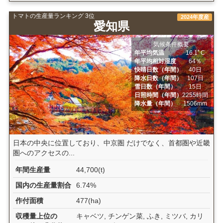
トマトの生産量ランキング 3位
2024年度産
愛知県
気候条件概要
年平均気温
16.1ﾟC
年平均相対湿度
64％
快晴日数（年間）
40日
降水日数（年間）
107日
雪日数（年間）
15日
日照時間（年間）
2255時間
降水量（年間）
1506mm
日本の中央に位置しており、中京圏 だけでなく、首都圏や近畿
圏へのアクセスの...
年間生産量
44,700(t)
国内の生産量割合
6.74%
作付面積
477(ha)
収穫量上位の
キャベツ, チンゲン菜, ふき, ミツバ, カリ