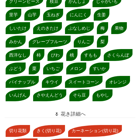
グリーンピース
枝豆
かんしょ
じゃがいも
里芋
山芋
玉ねぎ
にんにく
生姜
しいたけ
えのきたけ
ぶなしめじ
梅
果物
みかん
グレープフルーツ
りんご
梨
西洋なし
柿
びわ
桃
すもも
さくらんぼ
ぶどう
栗
いちご
メロン
すいか
パイナップル
キウイ
スイートコーン
オレンジ
いんげん
さやえんどう
そら豆
もやし
🌷 花き詳細へ
切り花類
きく(切り花)
カーネーション(切り花)