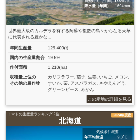
日照時間（年間）
1884時間
降水量（年間）
1694mm
世界最大級のカルデラを有する阿蘇や複数の島々からなる天草
に代表される豊かな...
年間生産量
129,400(t)
国内の生産量割合
19.5%
作付面積
1,210(ha)
収穫量上位の
カリフラワー, 茄子, 生姜, いちご, メロン,
その他の農作物
すいか, 栗, アスパラガス, さやえんどう,
グリーンピース, みかん
この産地の詳細を見る
トマトの生産量ランキング 2位
2024年度産
北海道
気候条件概要
年平均気温
9.3ﾟC