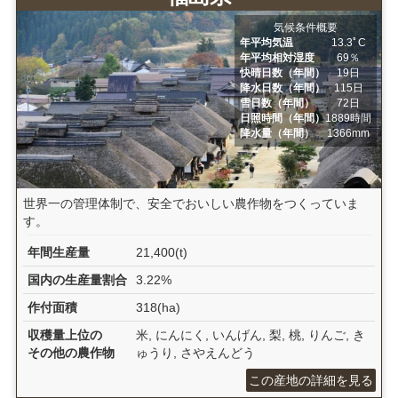
気候条件概要
年平均気温
13.3ﾟC
年平均相対湿度
69％
快晴日数（年間）
19日
降水日数（年間）
115日
雪日数（年間）
72日
日照時間（年間）
1889時間
降水量（年間）
1366mm
世界一の管理体制で、安全でおいしい農作物をつくっていま
す。
年間生産量
21,400(t)
国内の生産量割合
3.22%
作付面積
318(ha)
収穫量上位の
米, にんにく, いんげん, 梨, 桃, りんご, き
その他の農作物
ゅうり, さやえんどう
この産地の詳細を見る