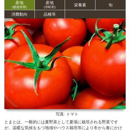
産地
産地
栄養
素
旬
(都道府県)
(市町村)
消費動向
品種等
写真: トマト
とまとは、一般的には夏野菜として夏場に栽培される野菜です
が、温暖な気候をもつ地域やハウス栽培等により冬から春にかけ