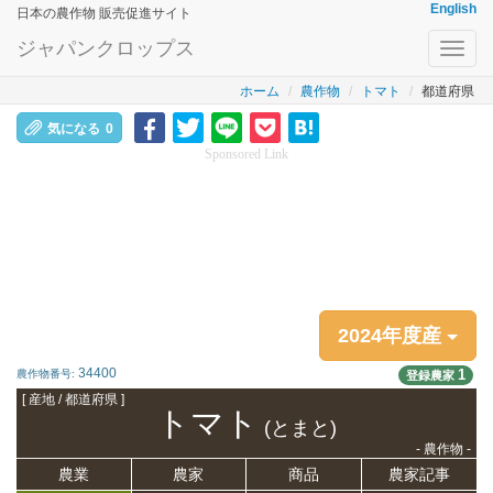
English
日本の農作物 販売促進サイト
ジャパンクロップス
Toggl
navig
ホーム
農作物
トマト
都道府県
気になる
0
Sponsored Link
2024年度産
34400
1
農作物番号:
登録農家
[ 産地 / 都道府県 ]
トマト
(とまと)
- 農作物 -
農業
農家
商品
農家記事