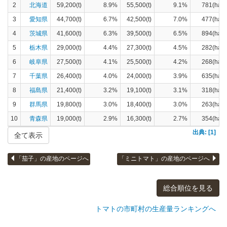
2
北海道
59,200(t)
8.9%
55,500(t)
9.1%
781(ha)
3
愛知県
44,700(t)
6.7%
42,500(t)
7.0%
477(ha)
4
茨城県
41,600(t)
6.3%
39,500(t)
6.5%
894(ha)
5
栃木県
29,000(t)
4.4%
27,300(t)
4.5%
282(ha)
6
岐阜県
27,500(t)
4.1%
25,500(t)
4.2%
268(ha)
7
千葉県
26,400(t)
4.0%
24,000(t)
3.9%
635(ha)
8
福島県
21,400(t)
3.2%
19,100(t)
3.1%
318(ha)
9
群馬県
19,800(t)
3.0%
18,400(t)
3.0%
263(ha)
10
青森県
19,000(t)
2.9%
16,300(t)
2.7%
354(ha)
出典: [1]
全て表示
「茄子」の産地のページへ
「ミニトマト」の産地のページへ
総合順位を見る
トマトの市町村の生産量ランキングへ