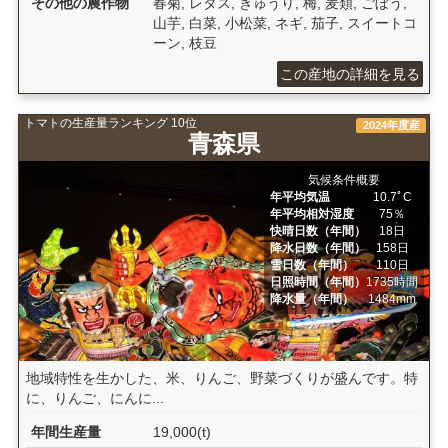
その他の農作物
春菊, レタス, きゅうり, 梅, 麦類, ごぼう,
山芋, 白菜, 小松菜, ネギ, 茄子, スイートコ
ーン, 枝豆
この産地の詳細を見る
トマトの生産量ランキング 10位
2024年度産
青森県
気候条件概要
年平均気温
10.7ﾟC
年平均相対湿度
75％
快晴日数（年間）
18日
降水日数（年間）
158日
雪日数（年間）
110日
日照時間（年間）
1735時間
降水量（年間）
1484mm
地域特性を生かした、米、りんご、野菜づくりが盛んです。特
に、りんご、にんに...
年間生産量
19,000(t)