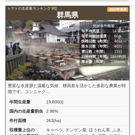
トマトの生産量ランキング 9位
2024年度産
群馬県
気候条件概要
年平均気温
14.9ﾟC
年平均相対湿度
60％
快晴日数（年間）
40日
降水日数（年間）
90日
雪日数（年間）
13日
日照時間（年間）
2344時間
降水量（年間）
1396mm
豊富な水資源と温暖な気候、標高差を活かした多彩な農業が特
徴です。コンニャク...
年間生産量
19,800(t)
国内の生産量割合
2.98%
作付面積
263(ha)
収穫量上位の
キャベツ, チンゲン菜, ほうれん草, ふき,