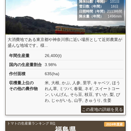
降水日数（年間）
101日
雪日数（年間）
16日
日照時間（年間）
2113時間
降水量（年間）
1496mm
大消費地である東京都や神奈川県に近い場所として近郊農業が
盛んな地域です。様...
年間生産量
26,400(t)
国内の生産量割合
3.98%
作付面積
635(ha)
収穫量上位の
米, 大根, かぶ, 人参, 里芋, キャベツ, ほう
その他の農作物
れん草, ミツバ, 春菊, ネギ, スイートコー
ン, いんげん, そら豆, 枝豆, すいか, 梨, び
わ, じゃがいも, 山芋, きゅうり, 生姜
この産地の詳細を見る
トマトの生産量ランキング 8位
2024年度産
福島県