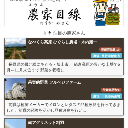
👨👩 注目の農家さん
なべくら高原 ひぐらし農場・木内順一
登録商品数:15
農場: 長野県飯山市
長野県の最北端にあたる・飯山市、 鍋倉高原の豊かな土壌で5
月～11月末位まで 野菜を収穫し...
果実的野菜 フルベジファーム
登録商品数:6
農場: 千葉県長生村
前職は種苗メーカーでメロンとレタスの品種改良を行ってきま
した。前職の経験を活かし品種改良を行い...
㈱アグリネット刈羽