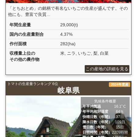
「とちおとめ」の銘柄で有名ないちごの生産が盛んです。その
他にも、豊富で良質...
年間生産量
29,000(t)
国内の生産量割合
4.37%
作付面積
282(ha)
収穫量上位の
米, ニラ, いちご, 梨, 白菜
その他の農作物
この産地の詳細を見る
トマトの生産量ランキング 6位
2024年度産
岐阜県
気候条件概要
年平均気温
16.1ﾟC
年平均相対湿度
64％
快晴日数（年間）
37日
降水日数（年間）
109日
雪日数（年間）
15日
日照時間（年間）
2209時間