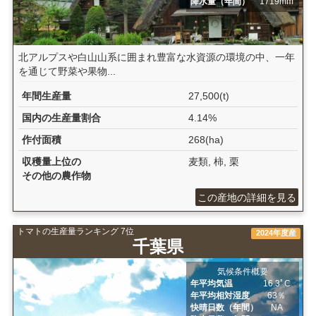
降水量（年間）
1719mm
北アルプスや白山山系に囲まれ豊富な水資源の環境の中、一年
を通じて野菜や果物...
年間生産量
27,500(t)
国内の生産量割合
4.14%
作付面積
268(ha)
収穫量上位の
麦類, 柿, 栗
その他の農作物
この産地の詳細を見る
トマトの生産量ランキング 7位
2024年度産
千葉県
気候条件概要
年平均気温
16.3ﾟC
年平均相対湿度
63％
快晴日数（年間）
NA