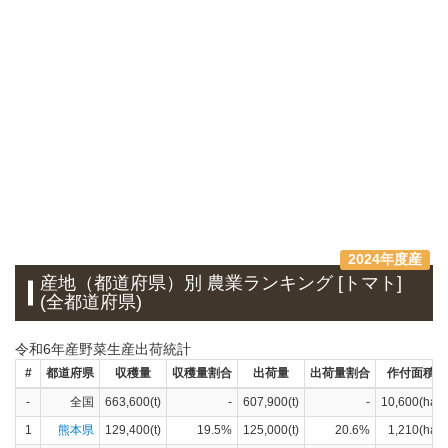
2024年度産
産地（都道府県）別 農業ランキング [トマト]
(全都道府県)
令和6年産野菜生産出荷統計
#
都道府県
収穫量
収穫量割合
出荷量
出荷量割合
作付面積
-
全国
663,600(t)
-
607,900(t)
-
10,600(ha)
1
熊本県
129,400(t)
19.5%
125,000(t)
20.6%
1,210(ha)