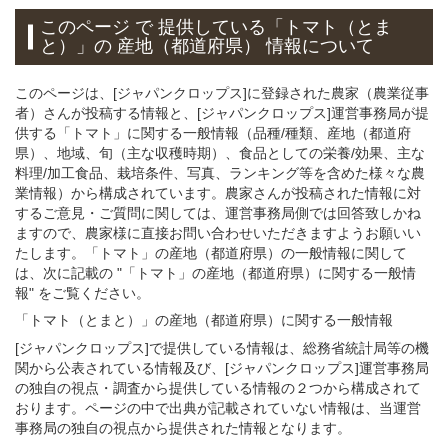
このページ で 提供している「トマト（とま
と）」
の 産地（都道府県） 情報について
このページは、[ジャパンクロップス]に登録された農家（農業従事
者）さんが投稿する情報と、[ジャパンクロップス]運営事務局が提
供する「トマト」に関する一般情報（品種/種類、産地（都道府
県）、地域、旬（主な収穫時期）、食品としての栄養/効果、主な
料理/加工食品、栽培条件、写真、ランキング等を含めた様々な農
業情報）から構成されています。農家さんが投稿された情報に対
するご意見・ご質問に関しては、運営事務局側では回答致しかね
ますので、農家様に直接お問い合わせいただきますようお願いい
たします。「トマト」の産地（都道府県）の一般情報に関して
は、次に記載の "「トマト」の産地（都道府県）に関する一般情
報" をご覧ください。
「トマト（とまと）」
の
産地（都道府県）に関する一般
情報
[ジャパンクロップス]で提供している情報は、総務省統計局等の機
関から公表されている情報及び、[ジャパンクロップス]運営事務局
の独自の視点・調査から提供している情報の２つから構成されて
おります。ページの中で出典が記載されていない情報は、当運営
事務局の独自の視点から提供された情報となります。