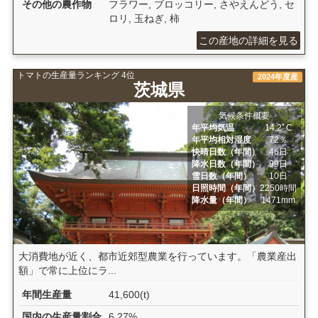
その他の農作物
フラワー, ブロッコリー, さやえんどう, セ
ロリ, 玉ねぎ, 柿
この産地の詳細を見る
トマトの生産量ランキング 4位
2024年度産
茨城県
気候条件概要
年平均気温
14.2ﾟC
年平均相対湿度
72％
快晴日数（年間）
46日
降水日数（年間）
99日
雪日数（年間）
10日
日照時間（年間）
2250時間
降水量（年間）
1471mm
大消費地が近く、都市近郊型農業を行っています。「農業産出
額」で常に上位にラ...
年間生産量
41,600(t)
国内の生産量割合
6.27%