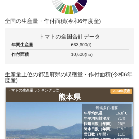
全国の生産量・作付面積(令和6年度産)
トマトの全国合計データ
年間生産量
663,600(t)
作付面積
10,600(ha)
生産量上位の都道府県の収穫量・作付面積(令和6年
度産)
トマトの生産量ランキング 1位
2024年度産
熊本県
気候条件概要
年平均気温
16.8ﾟC
年平均相対湿度
71％
快晴日数（年間）
26日
降水日数（年間）
119日
雪日数（年間）
11日