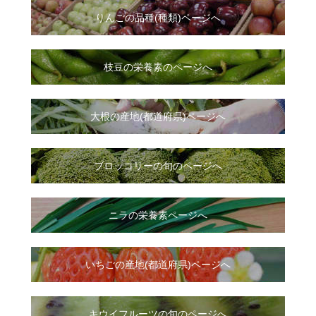
りんごの品種(種類)ページへ
枝豆の栄養素のページへ
大根
の
産地(都道府県)ページへ
ブロッコリーの旬のページへ
ニラ
の
栄養素ページへ
いちご
の
産地(都道府県)ページへ
キウイフルーツの旬のページへ