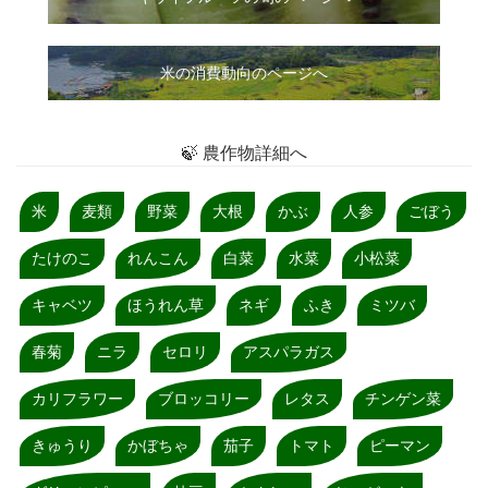
米の消費動向のページへ
🍃 農作物詳細へ
米
麦類
野菜
大根
かぶ
人参
ごぼう
たけのこ
れんこん
白菜
水菜
小松菜
キャベツ
ほうれん草
ネギ
ふき
ミツバ
春菊
ニラ
セロリ
アスパラガス
カリフラワー
ブロッコリー
レタス
チンゲン菜
きゅうり
かぼちゃ
茄子
トマト
ピーマン