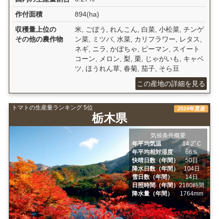
作付面積
894(ha)
収穫量上位の
米, ごぼう, れんこん, 白菜, 小松菜, チンゲ
その他の農作物
ン菜, ミツバ, 水菜, カリフラワー, レタス,
ネギ, ニラ, かぼちゃ, ピーマン, スイート
コーン, メロン, 梨, 栗, じゃがいも, キャベ
ツ, ほうれん草, 春菊, 茄子, そら豆
この産地の詳細を見る
トマトの生産量ランキング 5位
2024年度産
栃木県
気候条件概要
年平均気温
14.2ﾟC
年平均相対湿度
66％
快晴日数（年間）
50日
降水日数（年間）
104日
雪日数（年間）
14日
日照時間（年間）
2180時間
降水量（年間）
1764mm