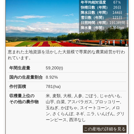
年平均相対湿度
67％
快晴日数（年間）
26日
降水日数（年間）
144日
雪日数（年間）
121日
日照時間（年間）
1913時間
降水量（年間）
1204mm
恵まれた土地資源を活かした大規模で専業的な農業経営が行わ
れています。
年間生産量
59,200(t)
国内の生産量割合
8.92%
作付面積
781(ha)
収穫量上位の
米, 麦類, 大根, 人参, ごぼう, じゃがいも,
その他の農作物
山芋, 白菜, アスパラガス, ブロッコリー,
玉ねぎ, かぼちゃ, スイートコーン, メロ
ン, さくらんぼ, ネギ, ニラ, いんげん, グリ
ーンピース, 西洋なし
この産地の詳細を見る