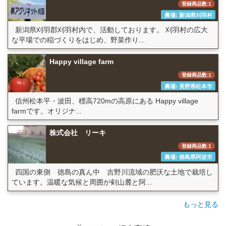
登録商品数:1
農場: 新潟県刈羽村
新潟県刈羽郡刈羽村内で、活動しております。 刈羽村の広大
な平場での稲づくりをはじめ、野菜作り...
Happy village farm
登録商品数:1
農場: 長野県松本市
信州松本平・波田、標高720mの高原にある Happy village
farmです。オリジナ...
株式会社 リーキ
登録商品数:1
農場: 徳島県阿波市
四国の東側 徳島の真ん中 吉野川流域の肥沃な土地で栽培し
ています。温暖な気候と周囲が剣山麓と阿...
もっと見る