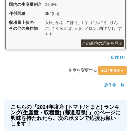
国内の生産量割合
2.86%
作付面積
354(ha)
収穫量上位の
大根, かぶ, ごぼう, 山芋, にんにく, りん
その他の農作物
ご, さくらんぼ, 人参, メロン, 西洋なし, す
もも
この産地の詳細を見る
出典: [1]
年度を変更する
2024年度産
農作物一覧
こちらの『2024年度産 [トマト/とまと] ランキ
ング(生産量・収穫量) (都道府県) 』のページに
興味を持たれたら、次のボタンで応援お願い
します！