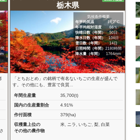
栃木県
気候条件概要
ﾟC
年平均気温
14.2ﾟC
％
年平均相対湿度
66％
日
快晴日数（年間）
50日
日
降水日数（年間）
104日
日
雪日数（年間）
14日
時間
日照時間（年間）
2180時間
mm
降水量（年間）
1764mm
都
「とちおとめ」の銘柄で有名ないちごの生産が盛んで
す。その他にも、豊富で良質...
年間生産量
35,700(t)
国内の生産量割合
4.91%
作付面積
379(ha)
収穫量上位の
米, ニラ, いちご, 梨, 白菜
 さ
その他の農作物