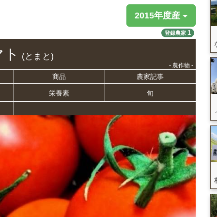
2015年度産
1
登録農家
マト
(とまと)
- 農作物 -
商品
農家記事
栄養
素
旬