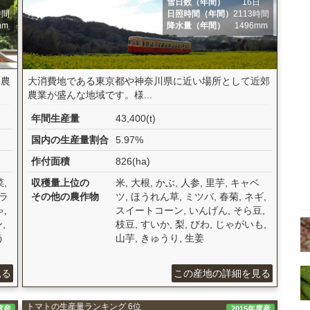
日
雪日数（年間）
16日
時間
日照時間（年間）
2113時間
mm
降水量（年間）
1496mm
「農
大消費地である東京都や神奈川県に近い場所として近郊
農業が盛んな地域です。様...
年間生産量
43,400(t)
国内の生産量割合
5.97%
作付面積
826(ha)
,
収穫量上位の
米, 大根, かぶ, 人参, 里芋, キャベ
フラ
その他の農作物
ツ, ほうれん草, ミツバ, 春菊, ネギ,
,
スイートコーン, いんげん, そら豆,
,
枝豆, すいか, 梨, びわ, じゃがいも,
う
山芋, きゅうり, 生姜
見る
この産地の詳細を見る
トマトの生産量ランキング 6位
度産
2015年度産