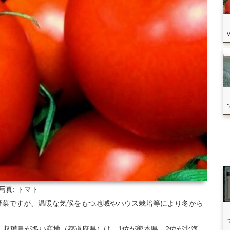
写真: トマト
野菜ですが、温暖な気候をもつ地域やハウス栽培等により冬から
いて、収穫量が多い産地（都道府県）は、1位が熊本県、2位が北海