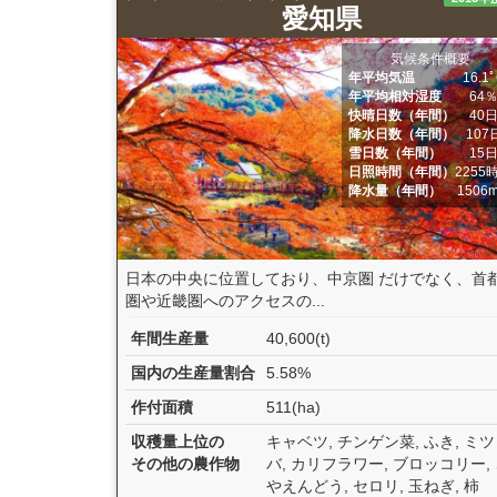
愛知県
気候条件概要
年平均気温
16.1
年平均相対湿度
64
快晴日数（年間）
40
降水日数（年間）
107
雪日数（年間）
15
日照時間（年間）
2255
降水量（年間）
1506
日本の中央に位置しており、中京圏 だけでなく、首
圏や近畿圏へのアクセスの...
年間生産量
40,600(t)
国内の生産量割合
5.58%
作付面積
511(ha)
収穫量上位の
キャベツ, チンゲン菜, ふき, ミツ
その他の農作物
バ, カリフラワー, ブロッコリー,
やえんどう, セロリ, 玉ねぎ, 柿