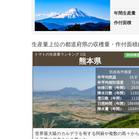
年間生産量
日本
作付面積
生産量上位の都道府県の収穫量・作付面積(
トマトの生産量ランキング 1位
2015年
熊本県
気候条件概要
年平均気温
16.8
年平均相対湿度
71
快晴日数（年間）
26
降水日数（年間）
119
雪日数（年間）
11
日照時間（年間）
1884
降水量（年間）
1694
世界最大級のカルデラを有する阿蘇や複数の島々か