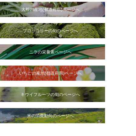
大根
の
産地(都道府県)ページへ
ブロッコリーの旬のページへ
ニラ
の
栄養素ページへ
いちご
の
産地(都道府県)ページへ
キウイフルーツの旬のページへ
米の消費動向のページへ