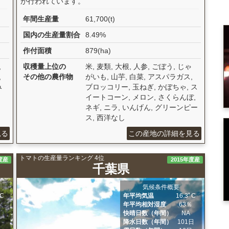
が行われています。
年間生産量
61,700(t)
国内の生産量割合
8.49%
作付面積
879(ha)
,
収穫量上位の
米, 麦類, 大根, 人参, ごぼう, じゃ
,
その他の農作物
がいも, 山芋, 白菜, アスパラガス,
み
ブロッコリー, 玉ねぎ, かぼちゃ, ス
イートコーン, メロン, さくらんぼ,
ネギ, ニラ, いんげん, グリーンピー
ス, 西洋なし
見る
この産地の詳細を見る
トマトの生産量ランキング 4位
度産
2015年度産
千葉県
気候条件概要
ﾟC
年平均気温
16.3ﾟC
％
年平均相対湿度
63％
日
快晴日数（年間）
NA
日
降水日数（年間）
101日