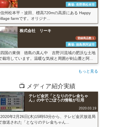
農場: 長野県松本市
信州松本平・波田、標高720mの高原にある Happy
village farmです。オリジナ...
株式会社 リーキ
登録商品数:1
農場: 徳島県阿波市
四国の東側 徳島の真ん中 吉野川流域の肥沃な土地
で栽培しています。温暖な気候と周囲が剣山麓と阿...
もっと見る
📺 メディア紹介実績
テレビ金沢「となりのテレ金ちゃ
ん」の中でごぼうの情報が引用
2020.03.19
2020年2月26日(木)15時53分から、テレビ金沢放送局
で放送された「となりのテレ金ちゃん...