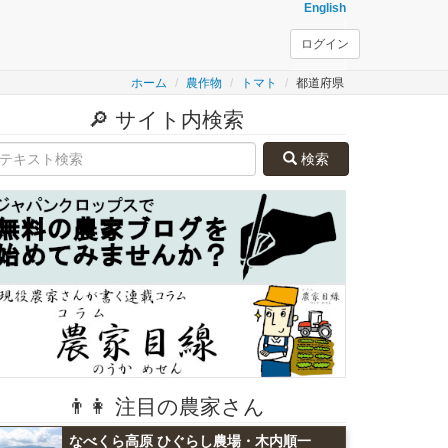
English
ログイン
ホーム
農作物
トマト
都道府県
🔎 サイト内検索
検索
👨👩 注目の農家さん
なべくら高原 ひぐらし農場・木内順一