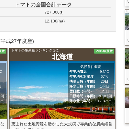
トマトの全国合計データ
727,000(t)
12,100(ha)
平成27年度産)
トマトの生産量ランキング 2位
度産
2015年度産
北海道
気候条件概要
ﾟC
年平均気温
9.3ﾟC
％
年平均相対湿度
67％
日
快晴日数（年間）
26日
日
降水日数（年間）
144日
日
雪日数（年間）
121日
時間
日照時間（年間）
1913時間
mm
降水量（年間）
1204mm
らな
恵まれた土地資源を活かした大規模で専業的な農業経営