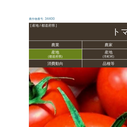
34400
農作物番号:
[ 産地 / 都道府県 ]
ト
農業
農家
産地
産地
(都道府県)
(市町村)
消費動向
品種等