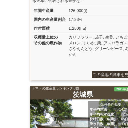
る天草に代表される豊かな...
年間生産量
126,000(t)
国内の生産量割合
17.33%
作付面積
1,250(ha)
収穫量上位の
カリフラワー, 茄子, 生姜, いちご
その他の農作物
メロン, すいか, 栗, アスパラガス
さやえんどう, グリーンピース, 
かん
この産地の詳細を
トマトの生産量ランキング 3位
2015年
茨城県
気候条件概要
年平均気温
14.2
年平均相対湿度
72
快晴日数（年間）
46
降水日数（年間）
99