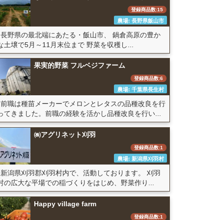
登録商品数:15
農場: 長野県飯山市
長野県の最北端にあたる・飯山市、 鍋倉高原の豊か
な土壌で5月～11月末位まで 野菜を収穫し...
果実的野菜 フルベジファーム
登録商品数:6
農場: 千葉県長生村
前職は種苗メーカーでメロンとレタスの品種改良を行
ってきました。前職の経験を活かし品種改良を行い...
㈱アグリネット刈羽
登録商品数:1
農場: 新潟県刈羽村
新潟県刈羽郡刈羽村内で、活動しております。 刈羽
村の広大な平場での稲づくりをはじめ、野菜作り...
Happy village farm
登録商品数:1