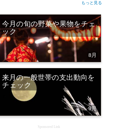
もっと見る
今月の旬の野菜や果物をチェ
ック
8月
来月の一般世帯の支出動向を
チェック
9月
Sponsored Link