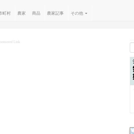
市町村
農家
商品
農家記事
その他
ponsored Link