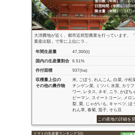
雪日数（年間）
10
日照時間（年間）
2250
降水量（年間）
1471
大消費地が近く、都市近郊型農業を行っています。
業産出額」で常に上位にラ...
年間生産量
47,300(t)
国内の生産量割合
6.51%
作付面積
937(ha)
収穫量上位の
米, ごぼう, れんこん, 白菜, 小松菜
その他の農作物
チンゲン菜, ミツバ, 水菜, カリ
ワー, レタス, ネギ, ニラ, かぼちゃ
ピーマン, スイートコーン, メロン
梨, 栗, じゃがいも, キャベツ, ほ
れん草, 春菊, 茄子, そら豆
この産地の詳細を
トマトの生産量ランキング 5位
2015年