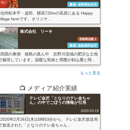
農場: 長野県松本市
信州松本平・波田、標高720mの高原にある Happy
village farmです。オリジナ...
株式会社 リーキ
登録商品数:1
農場: 徳島県阿波市
四国の東側 徳島の真ん中 吉野川流域の肥沃な土地
で栽培しています。温暖な気候と周囲が剣山麓と阿...
もっと見る
📺 メディア紹介実績
テレビ金沢「となりのテレ金ちゃ
ん」の中でごぼうの情報が引用
2020.03.19
2020年2月26日(木)15時53分から、テレビ金沢放送局
で放送された「となりのテレ金ちゃん...