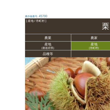
45700
農作物番号:
[ 産地 / 市町村 ]
栗
農業
農家
産地
産地
(都道府県)
(市町村)
品種等