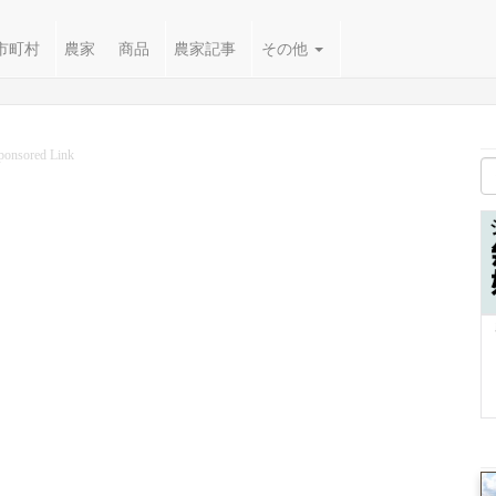
市町村
農家
商品
農家記事
その他
ponsored Link