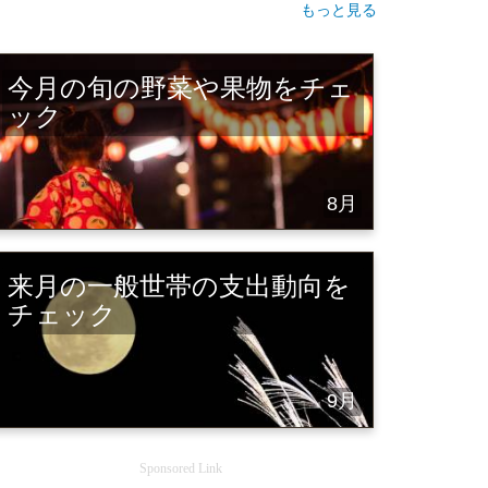
もっと見る
今月の旬の野菜や果物をチェ
ック
8月
来月の一般世帯の支出動向を
チェック
9月
Sponsored Link