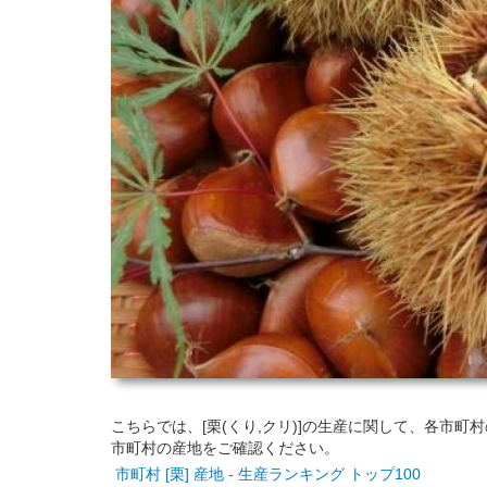
こちらでは、[栗(くり,クリ)]の生産に関して、各市
市町村の産地をご確認ください。
市町村 [栗] 産地 - 生産ランキング トップ100