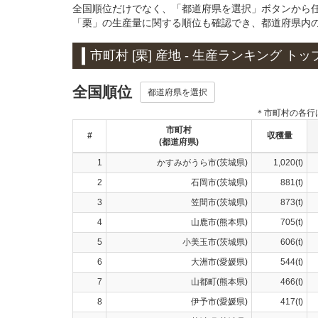
全国順位だけでなく、「都道府県を選択」ボタンから
「栗」の生産量に関する順位も確認でき、都道府県内
市町村 [栗] 産地 - 生産ランキング トップ
全国順位
都道府県を選択
＊市町村の各行
市町村
#
収穫量
(都道府県)
1
かすみがうら市(茨城県)
1,020(t)
2
石岡市(茨城県)
881(t)
3
笠間市(茨城県)
873(t)
4
山鹿市(熊本県)
705(t)
5
小美玉市(茨城県)
606(t)
6
大洲市(愛媛県)
544(t)
7
山都町(熊本県)
466(t)
8
伊予市(愛媛県)
417(t)