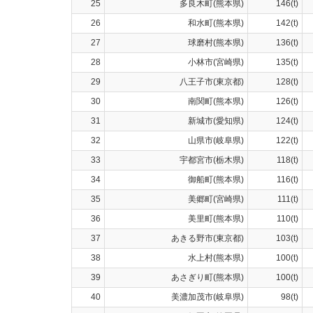
25
多良木町(熊本県)
146(t)
26
和水町(熊本県)
142(t)
27
球磨村(熊本県)
136(t)
28
小林市(宮崎県)
135(t)
29
八王子市(東京都)
128(t)
30
南関町(熊本県)
126(t)
31
新城市(愛知県)
124(t)
32
山県市(岐阜県)
122(t)
33
宇都宮市(栃木県)
118(t)
34
御船町(熊本県)
116(t)
35
美郷町(宮崎県)
111(t)
36
美里町(熊本県)
110(t)
37
あきる野市(東京都)
103(t)
38
水上村(熊本県)
100(t)
39
あさぎり町(熊本県)
100(t)
40
美濃加茂市(岐阜県)
98(t)