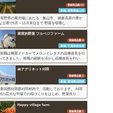
登録商品数:15
農場: 長野県飯山市
長野県の最北端にあたる・飯山市、 鍋倉高原の豊か
な土壌で5月～11月末位まで 野菜を収穫し...
果実的野菜 フルベジファーム
登録商品数:6
農場: 千葉県長生村
前職は種苗メーカーでメロンとレタスの品種改良を行
ってきました。前職の経験を活かし品種改良を行い...
㈱アグリネット刈羽
登録商品数:1
農場: 新潟県刈羽村
新潟県刈羽郡刈羽村内で、活動しております。 刈羽
村の広大な平場での稲づくりをはじめ、野菜作り...
Happy village farm
登録商品数:1