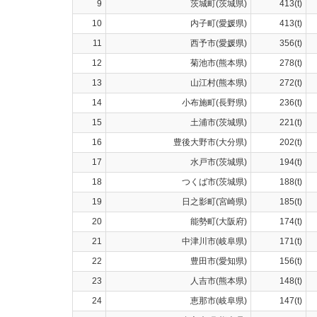
9
茨城町(茨城県)
413(t)
10
内子町(愛媛県)
413(t)
11
西予市(愛媛県)
356(t)
12
菊池市(熊本県)
278(t)
13
山江村(熊本県)
272(t)
14
小布施町(長野県)
236(t)
15
土浦市(茨城県)
221(t)
16
豊後大野市(大分県)
202(t)
17
水戸市(茨城県)
194(t)
18
つくば市(茨城県)
188(t)
19
日之影町(宮崎県)
185(t)
20
能勢町(大阪府)
174(t)
21
中津川市(岐阜県)
171(t)
22
豊田市(愛知県)
156(t)
23
人吉市(熊本県)
148(t)
24
恵那市(岐阜県)
147(t)