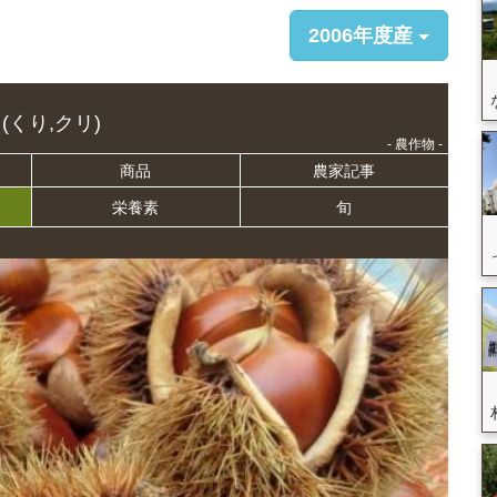
2006年度産
(くり,クリ)
- 農作物 -
商品
農家記事
栄養
素
旬