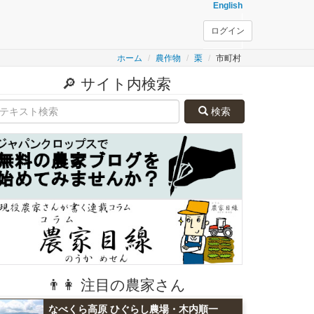
English
ログイン
ホーム
農作物
栗
市町村
🔎 サイト内検索
検索
👨👩 注目の農家さん
なべくら高原 ひぐらし農場・木内順一