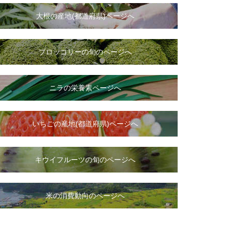
大根
の
産地(都道府県)ページへ
ブロッコリーの旬のページへ
ニラ
の
栄養素ページへ
いちご
の
産地(都道府県)ページへ
キウイフルーツの旬のページへ
米の消費動向のページへ