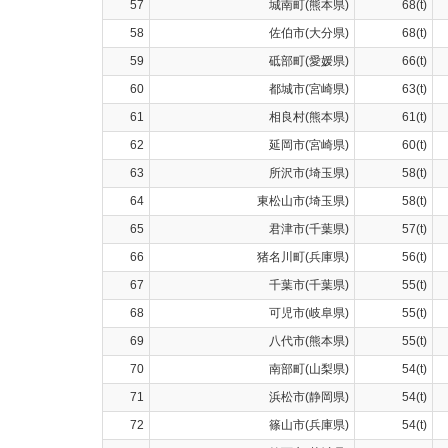
57
城南町(熊本県)
68(t)
58
佐伯市(大分県)
68(t)
59
砥部町(愛媛県)
66(t)
60
都城市(宮崎県)
63(t)
61
相良村(熊本県)
61(t)
62
延岡市(宮崎県)
60(t)
63
所沢市(埼玉県)
58(t)
64
東松山市(埼玉県)
58(t)
65
君津市(千葉県)
57(t)
66
猪名川町(兵庫県)
56(t)
67
千葉市(千葉県)
55(t)
68
可児市(岐阜県)
55(t)
69
八代市(熊本県)
55(t)
70
南部町(山梨県)
54(t)
71
浜松市(静岡県)
54(t)
72
篠山市(兵庫県)
54(t)