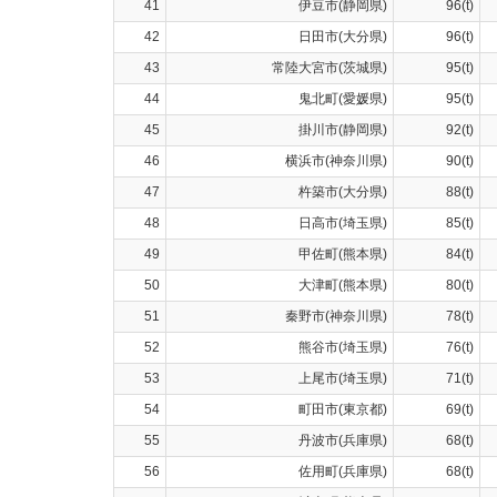
41
伊豆市(静岡県)
96(t)
42
日田市(大分県)
96(t)
43
常陸大宮市(茨城県)
95(t)
44
鬼北町(愛媛県)
95(t)
45
掛川市(静岡県)
92(t)
46
横浜市(神奈川県)
90(t)
47
杵築市(大分県)
88(t)
48
日高市(埼玉県)
85(t)
49
甲佐町(熊本県)
84(t)
50
大津町(熊本県)
80(t)
51
秦野市(神奈川県)
78(t)
52
熊谷市(埼玉県)
76(t)
53
上尾市(埼玉県)
71(t)
54
町田市(東京都)
69(t)
55
丹波市(兵庫県)
68(t)
56
佐用町(兵庫県)
68(t)