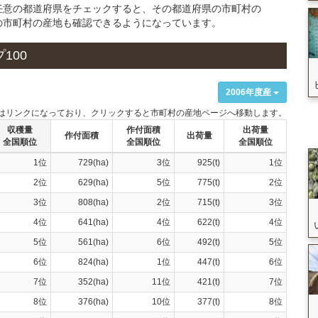
任意の都道府県をチェックすると、その都道府県の市町村の
の市町村の産地も確認できるようになっています。
100
2006年度産
はリンクになっており、クリックすると市町村の産地ページへ移動します。
収穫量
作付面積
出荷量
作付面積
出荷量
全国順位
全国順位
全国順位
1位
729(ha)
3位
925(t)
1位
2位
629(ha)
5位
775(t)
2位
3位
808(ha)
2位
715(t)
3位
4位
641(ha)
4位
622(t)
4位
5位
561(ha)
6位
492(t)
5位
6位
824(ha)
1位
447(t)
6位
7位
352(ha)
11位
421(t)
7位
8位
376(ha)
10位
377(t)
8位