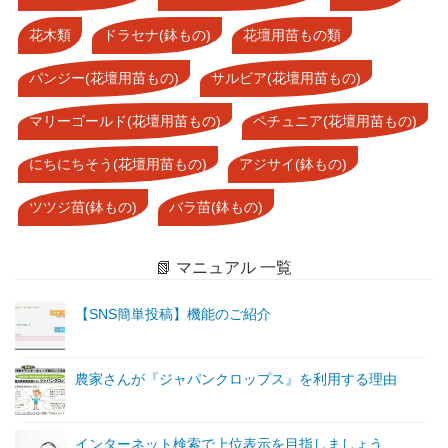
花木類
ドラセナ(鉢もの)
花壇用苗もの類
パンジー(花壇用苗もの)
サルビア(花壇用苗もの)
マリーゴールド(花壇用苗もの)
ペチュニア(花壇用苗もの)
にちにちそう(花壇用苗もの)
アジサイ(鉢もの)
ツツジ苗(鉢もの)
バラ苗(鉢もの)
📗 マニュアル 一覧
【SNS簡単投稿】機能のご紹介
農家さんが『ジャパンクロップス』を利用する理由
インターネット検索で上位表示を目指しましょう