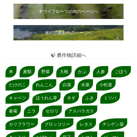
キウイフルーツの旬のページへ
米の消費動向のページへ
🍃 農作物詳細へ
米
麦類
野菜
大根
かぶ
人参
ごぼう
たけのこ
れんこん
白菜
水菜
小松菜
キャベツ
ほうれん草
ネギ
ふき
ミツバ
春菊
ニラ
セロリ
アスパラガス
カリフラワー
ブロッコリー
レタス
チンゲン菜