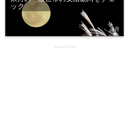
ック
9月
Sponsored Link