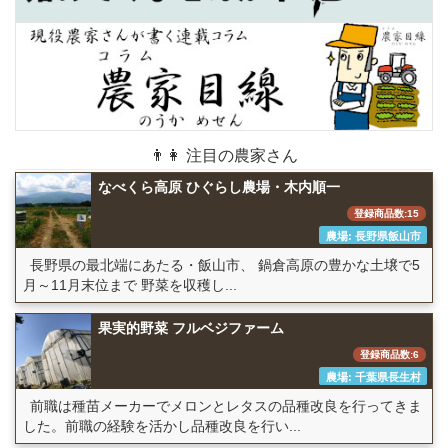
👨👩 注目の農家さん
なべくら高原 ひぐらし農場・木内順一
登録商品数:15
農場: 長野県飯山市
長野県の最北端にあたる・飯山市、 鍋倉高原の豊かな土壌で5
月～11月末位まで 野菜を収穫し...
果実的野菜 フルベジファーム
登録商品数:6
農場: 千葉県長生村
前職は種苗メーカーでメロンとレタスの品種改良を行ってきま
した。前職の経験を活かし品種改良を行い...