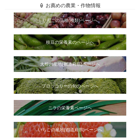
🏮 お薦めの農業・作物情報
りんごの品種(種類)ページへ
枝豆の栄養素のページへ
大根
の
産地(都道府県)ページへ
ブロッコリーの旬のページへ
ニラ
の
栄養素ページへ
いちご
の
産地(都道府県)ページへ