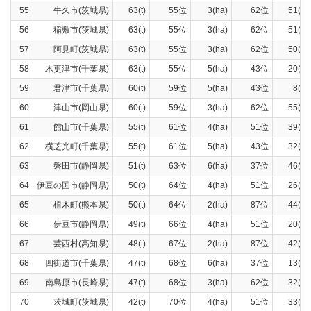
55
牛久市(茨城県)
63(t)
55位
3(ha)
62位
51(t)
56
稲敷市(茨城県)
63(t)
55位
3(ha)
62位
51(t)
57
阿見町(茨城県)
63(t)
55位
3(ha)
62位
50(t)
58
木更津市(千葉県)
63(t)
55位
5(ha)
43位
20(t)
59
君津市(千葉県)
60(t)
59位
5(ha)
43位
8(t)
60
津山市(岡山県)
60(t)
59位
3(ha)
62位
55(t)
61
館山市(千葉県)
55(t)
61位
4(ha)
51位
39(t)
62
横芝光町(千葉県)
55(t)
61位
5(ha)
43位
32(t)
63
磐田市(静岡県)
51(t)
63位
6(ha)
37位
46(t)
64
伊豆の国市(静岡県)
50(t)
64位
4(ha)
51位
26(t)
65
植木町(熊本県)
50(t)
64位
2(ha)
87位
44(t)
66
伊豆市(静岡県)
49(t)
66位
4(ha)
51位
20(t)
67
芸西村(高知県)
48(t)
67位
2(ha)
87位
42(t)
68
四街道市(千葉県)
47(t)
68位
6(ha)
37位
13(t)
69
南島原市(長崎県)
47(t)
68位
3(ha)
62位
32(t)
70
茨城町(茨城県)
42(t)
70位
4(ha)
51位
33(t)