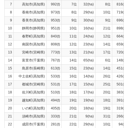
7
高知市(高知県)
992(t)
7位
32(ha)
8位
816(t)
8
香南市(高知県)
973(t)
8位
29(ha)
10位
719(t)
9
香美市(高知県)
953(t)
9位
30(ha)
9位
696(t)
10
静岡市(静岡県)
951(t)
10位
16(ha)
21位
898(t)
11
春野町(高知県)
840(t)
11位
24(ha)
12位
664(t)
12
南国市(高知県)
808(t)
12位
23(ha)
14位
659(t)
13
宮崎市(宮崎県)
773(t)
13位
21(ha)
17位
720(t)
14
富里市(千葉県)
767(t)
14位
65(ha)
6位
148(t)
15
島原市(長崎県)
613(t)
15位
23(ha)
14位
451(t)
16
中土佐町(高知県)
533(t)
16位
14(ha)
26位
426(t)
17
都城市(宮崎県)
531(t)
17位
15(ha)
25位
501(t)
18
佐川町(高知県)
510(t)
18位
17(ha)
20位
383(t)
19
越知町(高知県)
494(t)
19位
19(ha)
18位
391(t)
20
いの町(高知県)
405(t)
20位
18(ha)
19位
319(t)
21
須崎市(高知県)
333(t)
21位
9(ha)
31位
266(t)
22
成田市(千葉県)
281(t)
22位
29(ha)
10位
94(t)