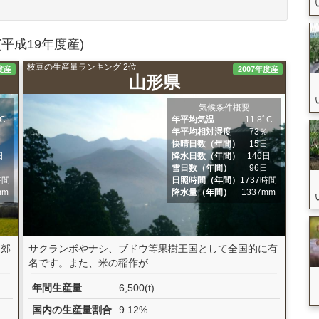
平成19年度産)
枝豆の生産量ランキング 2位
度産
2007年度産
山形県
気候条件概要
ﾟC
年平均気温
11.8ﾟC
％
年平均相対湿度
73％
快晴日数（年間）
15日
日
降水日数（年間）
146日
日
雪日数（年間）
96日
時間
日照時間（年間）
1737時間
mm
降水量（年間）
1337mm
近郊
サクランボやナシ、ブドウ等果樹王国として全国的に有
名です。また、米の稲作が...
年間生産量
6,500(t)
国内の生産量割合
9.12%