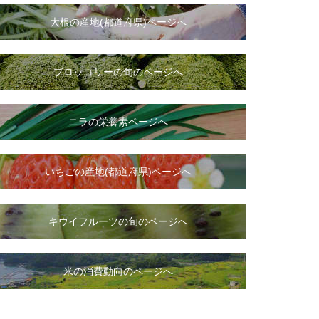
大根
の
産地(都道府県)ページへ
ブロッコリーの旬のページへ
ニラ
の
栄養素ページへ
いちご
の
産地(都道府県)ページへ
キウイフルーツの旬のページへ
米の消費動向のページへ