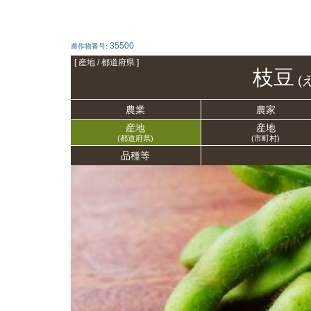
35500
農作物番号:
[ 産地 / 都道府県 ]
枝豆
(
農業
農家
産地
産地
(都道府県)
(市町村)
品種等