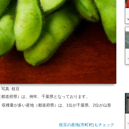
写真: 枝豆
（都道府県）は、例年、千葉県となっております。
いて、収穫量が多い産地（都道府県）は、1位が千葉県、2位が山形
枝豆の産地(市町村)もチェック