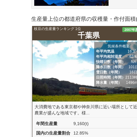
生産量上位の都道府県の収穫量・作付面積(
枝豆の生産量ランキング 1位
2007年
千葉県
気候条件概要
年平均気温
16.3
年平均相対湿度
63
快晴日数（年間）
NA
降水日数（年間）
101
雪日数（年間）
16
日照時間（年間）
2113
降水量（年間）
1496
大消費地である東京都や神奈川県に近い場所として
農業が盛んな地域です。様...
年間生産量
9,160(t)
国内の生産量割合
12.85%