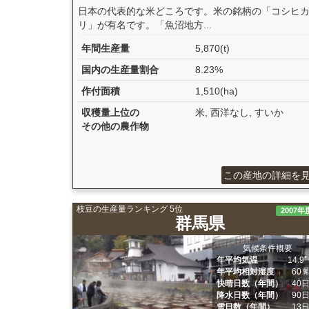
日本の代表的な米どころです。米の銘柄の「コシヒ
リ」が有名です。「魚沼地方...
年間生産量
5,870(t)
国内の生産量割合
8.23%
作付面積
1,510(ha)
収穫量上位の
米, 西洋なし, すいか
その他の農作物
この産地の詳細を
枝豆の生産量ランキング 5位
2007年
群馬県
気候条件概要
年平均気温
14.9
年平均相対湿度
60
快晴日数（年間）
40
降水日数（年間）
90
雪日数（年間）
13