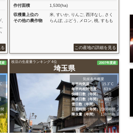
作付面積
1,530(ha)
収穫量上位の
米, すいか, りんご, 西洋なし, さく
,
その他の農作物
らんぼ, ぶどう, メロン, 桃, すもも
,
い
見る
この産地の詳細を見る
枝豆の生産量ランキング 4位
度産
2007年度産
埼玉県
気候条件概要
ﾟC
年平均気温
15.3ﾟC
％
年平均相対湿度
63％
日
快晴日数（年間）
64日
日
降水日数（年間）
90日
日
雪日数（年間）
6日
時間
日照時間（年間）
2366時間
mm
降水量（年間）
1388mm