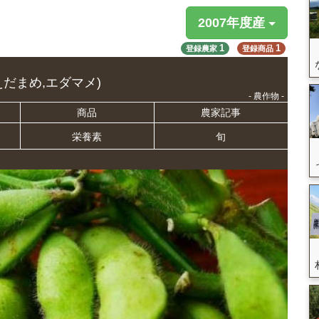
2007年度産
1
1
登録農家
登録商品
えだまめ,エダマメ)
- 農作物 -
商品
農家記事
栄養
素
旬