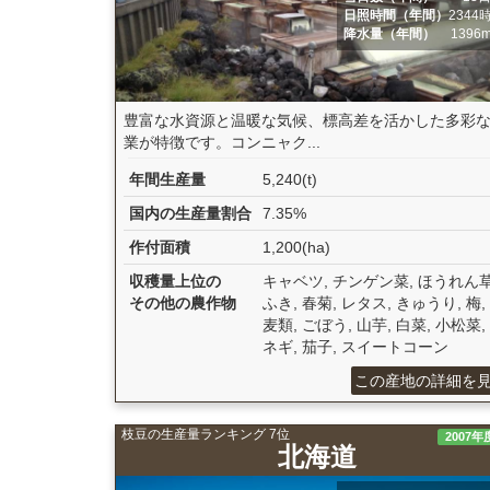
日照時間（年間）
2344
降水量（年間）
1396
豊富な水資源と温暖な気候、標高差を活かした多彩
業が特徴です。コンニャク...
年間生産量
5,240(t)
国内の生産量割合
7.35%
作付面積
1,200(ha)
収穫量上位の
キャベツ, チンゲン菜, ほうれん草
その他の農作物
ふき, 春菊, レタス, きゅうり, 梅,
麦類, ごぼう, 山芋, 白菜, 小松菜,
ネギ, 茄子, スイートコーン
この産地の詳細を
枝豆の生産量ランキング 7位
2007年
北海道