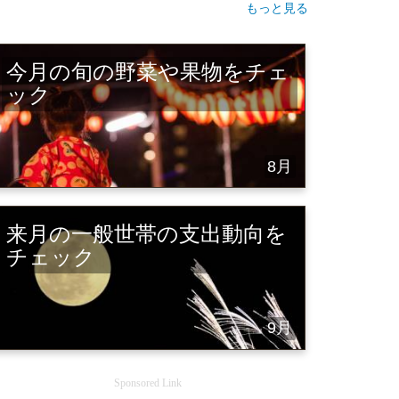
もっと見る
今月の旬の野菜や果物をチェ
ック
8月
来月の一般世帯の支出動向を
チェック
9月
Sponsored Link