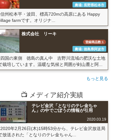
農場: 長野県松本市
信州松本平・波田、標高720mの高原にある Happy
village farmです。オリジナ...
株式会社 リーキ
登録商品数:1
農場: 徳島県阿波市
四国の東側 徳島の真ん中 吉野川流域の肥沃な土地
で栽培しています。温暖な気候と周囲が剣山麓と阿...
もっと見る
📺 メディア紹介実績
テレビ金沢「となりのテレ金ちゃ
ん」の中でごぼうの情報が引用
2020.03.19
2020年2月26日(木)15時53分から、テレビ金沢放送局
で放送された「となりのテレ金ちゃん...