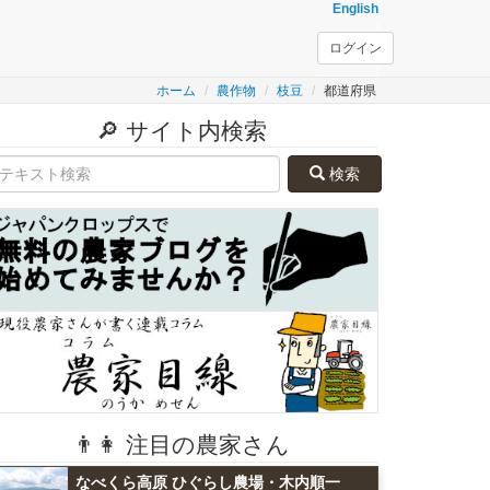
English
ログイン
ホーム
農作物
枝豆
都道府県
🔎 サイト内検索
検索
👨👩 注目の農家さん
なべくら高原 ひぐらし農場・木内順一