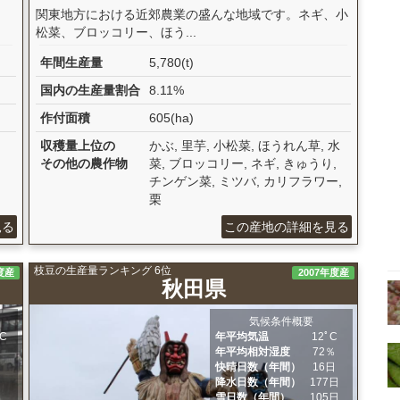
カ
関東地方における近郊農業の盛んな地域です。ネギ、小
松菜、ブロッコリー、ほう...
年間生産量
5,780(t)
国内の生産量割合
8.11%
作付面積
605(ha)
収穫量上位の
かぶ, 里芋, 小松菜, ほうれん草, 水
その他の農作物
菜, ブロッコリー, ネギ, きゅうり,
チンゲン菜, ミツバ, カリフラワー,
栗
見る
この産地の詳細を見る
枝豆の生産量ランキング 6位
度産
2007年度産
秋田県
気候条件概要
ﾟC
年平均気温
12ﾟC
％
年平均相対湿度
72％
日
快晴日数（年間）
16日
日
降水日数（年間）
177日
日
雪日数（年間）
105日