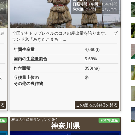
時間
日照時間（年間）
1647時間
mm
降水量（年間）
1738mm
な農
全国でもトップレベルのコメの産出量を誇ります。 ブ
ランド米「あきたこまち」...
年間生産量
4,060(t)
国内の生産量割合
5.69%
作付面積
893(ha)
,
収穫量上位の
米
その他の農作物
見る
この産地の詳細を見る
枝豆の生産量ランキング 8位
度産
2007年度産
神奈川県