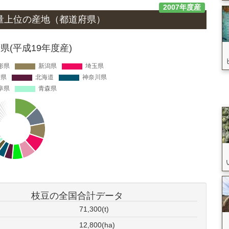
2007年度産
量上位の
産地
（都道府県）
(平成19年度産)
枝豆の全国合計データ
71,300(t)
12,800(ha)