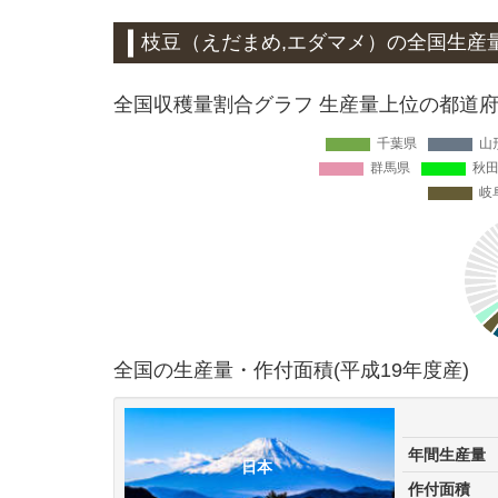
枝豆（えだまめ,エダマメ）
の全国生産
全国収穫量割合グラフ 生産量上位の都道府県
全国の生産量・作付面積(平成19年度産)
年間生産量
日本
作付面積