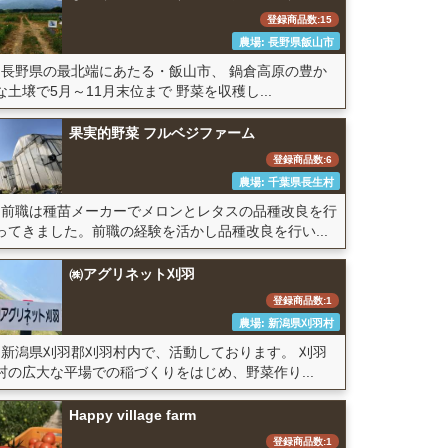
登録商品数:15
農場: 長野県飯山市
長野県の最北端にあたる・飯山市、 鍋倉高原の豊か
な土壌で5月～11月末位まで 野菜を収穫し...
果実的野菜 フルベジファーム
登録商品数:6
農場: 千葉県長生村
前職は種苗メーカーでメロンとレタスの品種改良を行
ってきました。前職の経験を活かし品種改良を行い...
㈱アグリネット刈羽
登録商品数:1
農場: 新潟県刈羽村
新潟県刈羽郡刈羽村内で、活動しております。 刈羽
村の広大な平場での稲づくりをはじめ、野菜作り...
Happy village farm
登録商品数:1