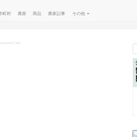
市町村
農家
商品
農家記事
その他
ponsored Link