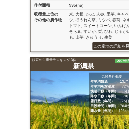
作付面積
995(ha)
収穫量上位の
米, 大根, かぶ, 人参, 里芋, キャベ
その他の農作物
ツ, ほうれん草, ミツバ, 春菊, ネギ
トマト, スイートコーン, いんげん
そら豆, すいか, 梨, びわ, じゃが
も, 山芋, きゅうり, 生姜
この産地の詳細を
枝豆の生産量ランキング 3位
2007年
新潟県
気候条件概要
年平均気温
13.7
年平均相対湿度
72
快晴日数（年間）
16
降水日数（年間）
170
雪日数（年間）
75
日照時間（年間）
1764
降水量（年間）
1984